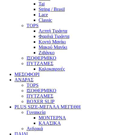
Tai
String / Brasil
Lace
Classic
TOPS
Λεπτή Τιράντα
Φαρδιά Τιράντα
Κοντό Μανίκι
Μακρύ Μανίκι
Ζιβάγκο
ΙΣΟΘΕΡΜΙΚΟ
ΠΥΤΖΑΜΕΣ
Καλοκαιρινές
ΜΕΣΟΦΟΡΙ
ΑΝΔΡΑΣ
TOPS
ΙΣΟΘΕΡΜΙΚΟ
ΠΥΤΖΑΜΕΣ
BOXER SLIP
PLUS SIZE
-ΜΕΓΑΛΑ ΜΕΓΕΘΗ
Γυναικεία
ΜΟΝΤΕΡΝΑ
ΚΛΑΣΙΚΑ
Ανδρικά
ΠΑΙΔΙ