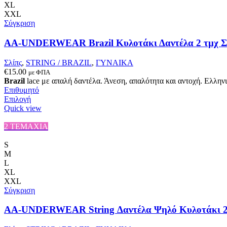
μπορούν
XL
να
XXL
επιλεγούν
Σύγκριση
στη
σελίδα
AA-UNDERWEAR Brazil Κυλοτάκι Δαντέλα 2 τμχ Σ
του
προϊόντος
Σλίπς
,
STRING / BRAZIL
,
ΓΥΝΑΙΚΑ
€
15.00
με ΦΠΑ
Brazil
lace με απαλή δαντέλα. Άνεση, απαλότητα και αντοχή. Ελλη
Επιθυμητό
Αυτό
Επιλογή
το
Quick view
προϊόν
έχει
2 ΤΕΜΑΧΙΑ
πολλαπλές
παραλλαγές.
S
Οι
M
επιλογές
L
μπορούν
XL
να
XXL
επιλεγούν
Σύγκριση
στη
σελίδα
AA-UNDERWEAR String Δαντέλα Ψηλό Κυλοτάκι 2
του
προϊόντος