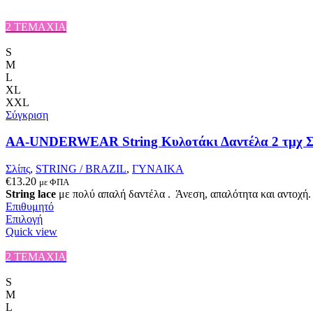
2 ΤΕΜΑΧΙΑ
S
M
L
XL
XXL
Σύγκριση
AA-UNDERWEAR String Κυλοτάκι Δαντέλα 2 τμχ 
Σλίπς
,
STRING / BRAZIL
,
ΓΥΝΑΙΚΑ
€
13.20
με ΦΠΑ
String lace
με πολύ απαλή δαντέλα . Άνεση, απαλότητα και αντοχή
Επιθυμητό
Αυτό
Επιλογή
το
Quick view
προϊόν
έχει
2 ΤΕΜΑΧΙΑ
πολλαπλές
παραλλαγές.
S
Οι
M
επιλογές
L