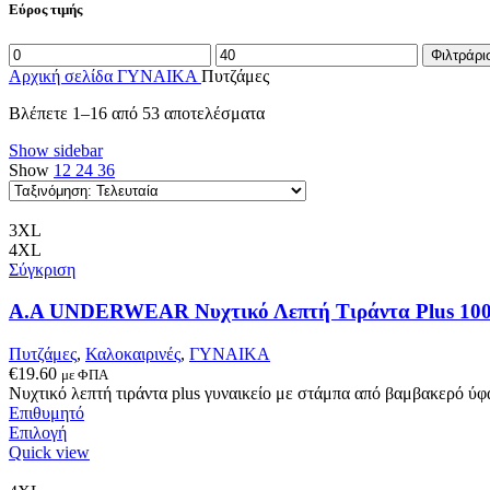
Εύρος τιμής
Ελάχιστη
Μέγιστη
Φιλτράρι
τιμή
τιμή
Αρχική σελίδα
ΓΥΝΑΙΚΑ
Πυτζάμες
Sorted
Βλέπετε 1–16 από 53 αποτελέσματα
by
Show sidebar
latest
Show
12
24
36
3XL
4XL
Σύγκριση
A.A UNDERWEAR Νυχτικό Λεπτή Τιράντα Plus 10
Πυτζάμες
,
Καλοκαιρινές
,
ΓΥΝΑΙΚΑ
€
19.60
με ΦΠΑ
Νυχτικό λεπτή τιράντα plus γυναικείo με στάμπα από βαμβακερό ύ
Επιθυμητό
Αυτό
Επιλογή
το
Quick view
προϊόν