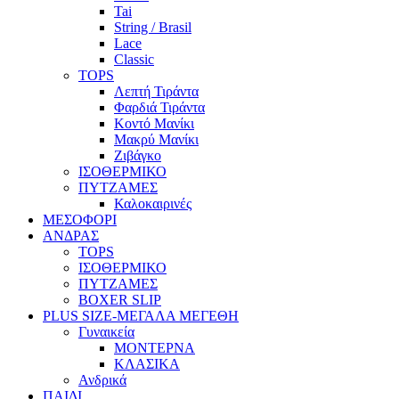
Tai
String / Brasil
Lace
Classic
TOPS
Λεπτή Τιράντα
Φαρδιά Τιράντα
Κοντό Μανίκι
Μακρύ Μανίκι
Ζιβάγκο
ΙΣΟΘΕΡΜΙΚΟ
ΠΥΤΖΑΜΕΣ
Καλοκαιρινές
ΜΕΣΟΦΟΡΙ
ΑΝΔΡΑΣ
TOPS
ΙΣΟΘΕΡΜΙΚΟ
ΠΥΤΖΑΜΕΣ
BOXER SLIP
PLUS SIZE
-ΜΕΓΑΛΑ ΜΕΓΕΘΗ
Γυναικεία
ΜΟΝΤΕΡΝΑ
ΚΛΑΣΙΚΑ
Ανδρικά
ΠΑΙΔΙ