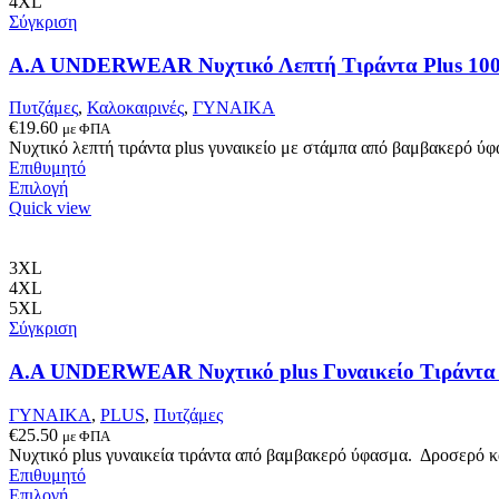
έχει
4XL
πολλαπλές
Σύγκριση
παραλλαγές.
Οι
A.A UNDERWEAR Νυχτικό Λεπτή Τιράντα Plus 100
επιλογές
μπορούν
Πυτζάμες
,
Καλοκαιρινές
,
ΓΥΝΑΙΚΑ
να
€
19.60
με ΦΠΑ
επιλεγούν
Νυχτικό λεπτή τιράντα plus γυναικείo με στάμπα από βαμβακερό ύ
στη
Επιθυμητό
σελίδα
Αυτό
Επιλογή
του
το
Quick view
προϊόντος
προϊόν
έχει
πολλαπλές
3XL
παραλλαγές.
4XL
Οι
5XL
επιλογές
Σύγκριση
μπορούν
να
A.A UNDERWEAR Νυχτικό plus Γυναικείο Τιράντα 
επιλεγούν
στη
ΓΥΝΑΙΚΑ
,
PLUS
,
Πυτζάμες
σελίδα
€
25.50
με ΦΠΑ
του
Νυχτικό plus γυναικεία τιράντα από βαμβακερό ύφασμα. Δροσερό κα
προϊόντος
Επιθυμητό
Αυτό
Επιλογή