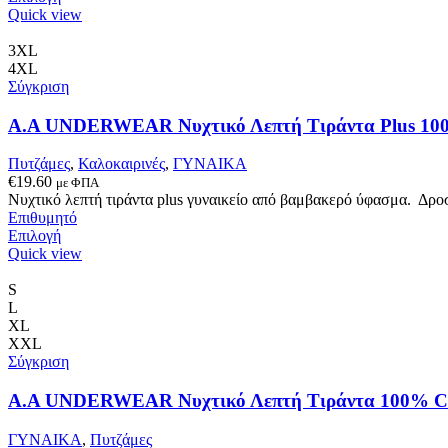
το
Quick view
προϊόν
έχει
3XL
πολλαπλές
4XL
παραλλαγές.
Σύγκριση
Οι
επιλογές
A.A UNDERWEAR Νυχτικό Λεπτή Τιράντα Plus 10
μπορούν
να
Πυτζάμες
,
Καλοκαιρινές
,
ΓΥΝΑΙΚΑ
επιλεγούν
€
19.60
με ΦΠΑ
στη
Νυχτικό λεπτή τιράντα plus γυναικείo από βαμβακερό ύφασμα. Δροσ
σελίδα
Επιθυμητό
του
Αυτό
Επιλογή
προϊόντος
το
Quick view
προϊόν
έχει
S
πολλαπλές
L
παραλλαγές.
XL
Οι
XXL
επιλογές
Σύγκριση
μπορούν
να
A.A UNDERWEAR Νυχτικό Λεπτή Τιράντα 100% Co
επιλεγούν
στη
ΓΥΝΑΙΚΑ
,
Πυτζάμες