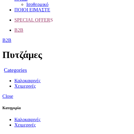
Ισοθερμικό
ΠΟΙΟΙ ΕΙΜΑΣΤΕ
SPECIAL OFFER
S
B2B
B2B
Πυτζάμες
Categories
Καλοκαιρινές
Χειμερινές
Close
Κατηγορία
Καλοκαιρινές
Χειμερινές