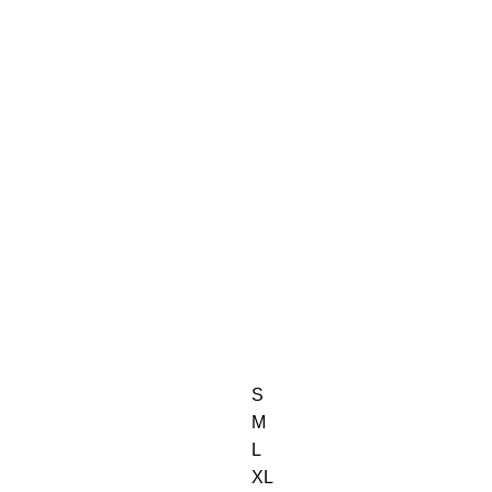
S
M
L
XL