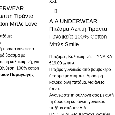
XXL
DERWEAR
Λεπτή Τιράντα
A.A UNDERWEAR
ton Μπλε Love
Πιτζάμα Λεπτή Τιράντα
Γυναικεία 100% Cotton
τζάμες
Α
Μπλε Smile
ή τιράντα γυναικεία
ρό ύφασμα με
Πυτζάμες
,
Καλοκαιρινές
,
ΓΥΝΑΙΚΑ
ερή καλοκαιρινή, για
€
19.00
με ΦΠΑ
Σύνθεση: 100% cotton
Πιτζάμα γυναικεία από βαμβακερό
ροϊόν Παραγωγής
ύφασμα με στάμπα. Δροσερή
καλοκαιρινή πιτζάμα, για άνετο
ύπνο.
Ανανεώστε τη συλλογή σας με αυτή
τη δροσερή και άνετη γυναικεία
πιτζάμα από την A.A
UNDERWEAR. Κατασκευασμένη