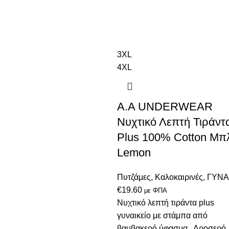
3XL
4XL
A.A UNDERWEAR
Νυχτικό Λεπτή Τιράντ
Plus 100% Cotton Μπ
Lemon
Πυτζάμες
,
Καλοκαιρινές
,
ΓΥΝΑ
€
19.60
με ΦΠΑ
Νυχτικό λεπτή τιράντα plus
γυναικείo με στάμπα από
βαμβακερό ύφασμα. Δροσερό