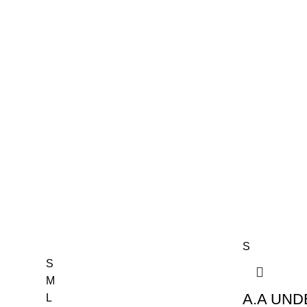
S
S
M
A.A UN
L