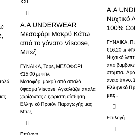
XXL
A.A UN
Νυχτικό 
Α.A UNDERWEAR
ω
100% Cot
Μεσοφόρι Μακρύ Κάτω
e,
από το γόνατο Viscose,
ΓΥΝΑΙΚΑ
,
Πυ
€
16.20
με ΦΠ
Μπεζ
Νυχτικό λεπτ
από βαμβακε
ΓΥΝΑΙΚΑ
,
Tops
,
ΜΕΣΟΦΟΡΙ
στάμπα. Δροσ
€
15.00
με ΦΠΑ
άνετο ύπνο. 
παλά
Μεσοφόρι μακρύ από απαλό
Ελληνικό Π
ύφασμα Viscose. Αγκαλιάζει απαλά
μας .
μας
χαρίζοντας ευχάριστη αίσθηση.
Ελληνικό Προϊόν Παραγωγής μας
Μπεζ
Επιλογή
Επιλογή