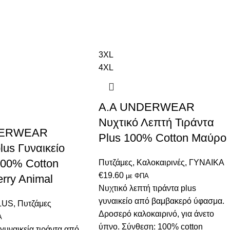
3XL
4XL
A.A UNDERWEAR
Νυχτικό Λεπτή Τιράντα
DERWEAR
Plus 100% Cotton Μαύρο
lus Γυναικείο
100% Cotton
Πυτζάμες
,
Καλοκαιρινές
,
ΓΥΝΑΙΚΑ
€
19.60
με ΦΠΑ
rry Animal
Νυχτικό λεπτή τιράντα plus
γυναικείo από βαμβακερό ύφασμα.
LUS
,
Πυτζάμες
Δροσερό καλοκαιρινό, για άνετο
Α
ύπνο. Σύνθεση: 100% cotton
 γυναικεία τιράντα από