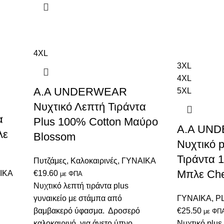
4XL
3XL
4XL
A.A UNDERWEAR
5XL
Νυχτικό Λεπτή Τιράντα
α
Plus 100% Cotton Μαύρο
A.A UN
λε
Blossom
Νυχτικό p
Τιράντα 
Πυτζάμες
,
Καλοκαιρινές
,
ΓΥΝΑΙΚΑ
Μπλε Che
ΙΚΑ
€
19.60
με ΦΠΑ
Νυχτικό λεπτή τιράντα plus
γυναικείo με στάμπα από
ΓΥΝΑΙΚΑ
,
P
βαμβακερό ύφασμα. Δροσερό
€
25.50
με ΦΠ
καλοκαιρινό, για άνετο ύπνο.
Νυχτικό plus