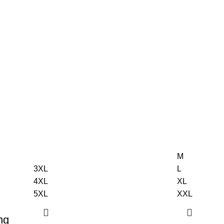
ΝΤΑ
ΠΑΙΔΙ
ΣΕΤ
M
3XL
L
4XL
XL
5XL
XXL
ng