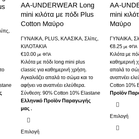
AA-UNDERWEAR Long
AA-UND
us
mini κιλότα με πόδι Plus
mini κιλό
Cotton Μαύρο
Μαύρο
λίπς
,
ΓΥΝΑΙΚΑ
,
PLUS
,
ΚΛΑΣΙΚΑ
,
Σλίπς
,
ΓΥΝΑΙΚΑ
,
Σλ
ΚΙΛΟΤΑΚΙΑ
€
8.25
με ΦΠΑ
€
10.00
Κιλότα με πόδ
με ΦΠΑ
Κιλότα με πόδι long mini plus
καθημερινή χ
το
classic για καθημερινή χρήση.
απαλά το σώμ
Αγκαλιάζει απαλά το σώμα και το
αναπνέει ελε
stane
αφήνει να αναπνέει ελεύθερα.
Cotton 10% 
ς
Σύνθεση: 90% Cotton 10% Εlastane
Προϊόν Παρ
Ελληνικό Προϊόν Παραγωγής
μας .
Επιλογή
Επιλογή