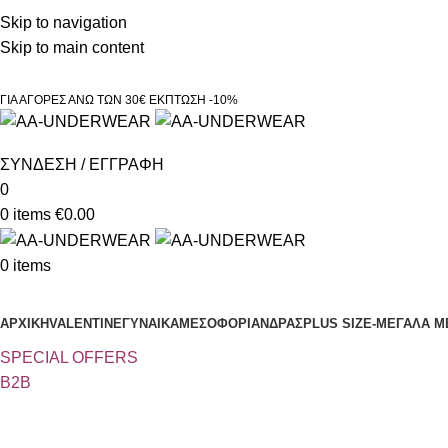
Τηλεφωνικές παραγγελίες 23210 97300
Skip to navigation
Skip to main content
ΓΙΑ ΑΓΟΡΕΣ ΑΝΩ ΤΩΝ 30€ ΕΚΠΤΩΣΗ -10%
ΣΥΝΔΕΣΗ / ΕΓΓΡΑΦΗ
0
0
items
€
0.00
0
items
Κατηγορίες
ΑΡΧΙΚΗ
VALENTINE
ΓΥΝΑΙΚΑ
ΜΕΣΟΦΟΡΙ
ΑΝΔΡΑΣ
PLUS SIZE
-ΜΕΓΑΛΑ Μ
SPECIAL OFFER
S
B2B
Κατάστημα