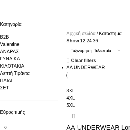
Categories
B2B
VALENTINE
ΑΝΔΡΑΣ
ΓΥΝΑΙΚΑ
ΚΙΛΟΤΑΚΙΑ
ΛΕΠΤΉ ΤΙΡΆ
Κατηγορία
Αρχική σελίδα
Κατάστημα
B2B
Show
12
24
36
Valentine
ΑΝΔΡΑΣ
ΓΥΝΑΙΚΑ
Clear filters
ΚΙΛΟΤΑΚΙΑ
AA UNDERWEAR
Λεπτή Τιράντα
ΠΑΙΔΙ
ΣΕΤ
3XL
4XL
5XL
Εύρος τιμής
AA-UNDERWEAR Lo