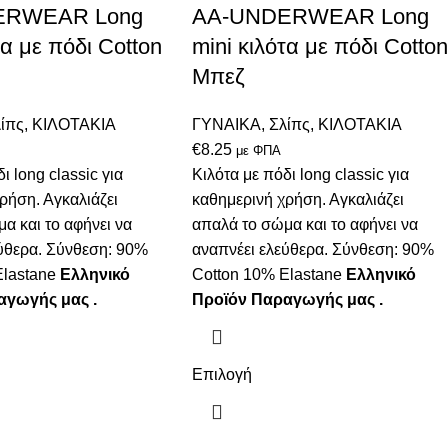
ERWEAR Long
AA-UNDERWEAR Long
τα με πόδι Cotton
mini κιλότα με πόδι Cotton
Μπεζ
ίπς
,
ΚΙΛΟΤΑΚΙΑ
ΓΥΝΑΙΚΑ
,
Σλίπς
,
ΚΙΛΟΤΑΚΙΑ
€
8.25
με ΦΠΑ
ι long classic για
Κιλότα με πόδι long classic για
ρήση. Αγκαλιάζει
καθημερινή χρήση. Αγκαλιάζει
α και το αφήνει να
απαλά το σώμα και το αφήνει να
ύθερα. Σύνθεση: 90%
αναπνέει ελεύθερα. Σύνθεση: 90%
Εlastane
Ελληνικό
Cotton 10% Εlastane
Ελληνικό
αγωγής μας .
Προϊόν Παραγωγής μας .
Επιλογή