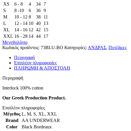
XS
6 - 8
4
34
7
S
8 -10
6
36
9
M
10 - 12
8
38
11
L
12 - 14
10
40
13
XL
14 - 16
12
42
15
XXL
16 - 28
14
44
17
Μεγεθολόγιο
Κωδικός προϊόντος:
73BLU-BO
Κατηγορίες:
ΑΝΔΡΑΣ
,
Πυτζάμες
Περιγραφή
Επιπλέον πληροφορίες
ΠΛΗΡΩΜΗ & ΑΠΟΣΤΟΛΗ
Περιγραφή
Interlock 100% cotton
Our Greek Production Product.
Επιπλέον πληροφορίες
Μέγεθος
L
,
M
,
S
,
XL
,
XXL
Brand
AA UNDERWEAR
Color
Black Bordeaux