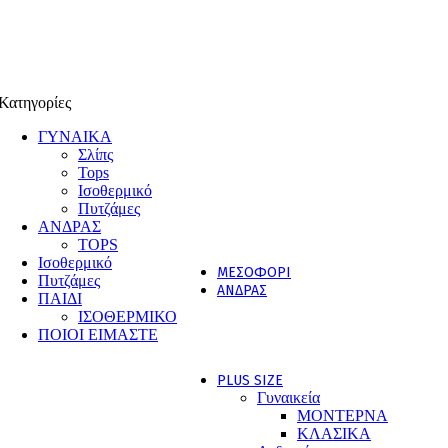
ΣΛΙΠΣ
Bikini
Tai
String / Brasil
Lace
Classic
Κατηγορίες
TOPS
Λεπτή Τιράντα
ΓΥΝΑΙΚΑ
Φαρδιά Τιράντα
Σλίπς
Κοντό Μανίκι
Tops
Μακρύ Μανίκι
Ισοθερμικό
Ζιβάγκο
Πυτζάμες
ΙΣΟΘΕΡΜΙΚΟ
ΑΝΔΡΑΣ
ΠΥΤΖΑΜΕΣ
TOPS
Καλοκαιρινές
Ισοθερμικό
ΜΕΣΟΦΟΡΙ
Πυτζάμες
ΑΝΔΡΑΣ
ΠΑΙΔΙ
TOPS
ΙΣΟΘΕΡΜΙΚΟ
ΙΣΟΘΕΡΜΙΚΟ
ΠΟΙΟΙ ΕΙΜΑΣΤΕ
ΠΥΤΖΑΜΕΣ
BOXER SLIP
PLUS SIZE
Γυναικεία
ΜΟΝΤΕΡΝΑ
ΚΛΑΣΙΚΑ