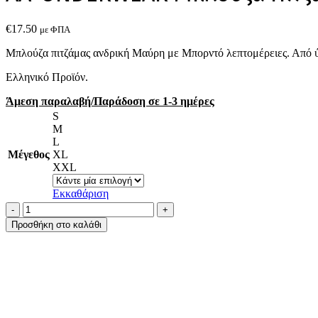
€
17.50
με ΦΠΑ
Μπλούζα πιτζάμας ανδρική Μαύρη με Μπορντό λεπτομέρειες. Από ύφ
Ελληνικό Προϊόν.
Άμεση παραλαβή/Παράδοση σε 1-3 ημέρες
S
M
L
Μέγεθος
XL
XXL
Εκκαθάριση
AA-
UNDERWEAR
Προσθήκη στο καλάθι
Μπλούζα
Πιτζάμας
Ανδρική
Interlock
Μπλε
Μπορντό
ποσότητα