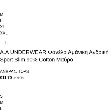
M
L
XL
XXL
Α.A UNDERWEAR Φανέλα Αμάνικη Ανδρική
Sport Slim 90% Cotton Μαύρο
ΑΝΔΡΑΣ
,
TOPS
€
11.70
με ΦΠΑ
S
M
L