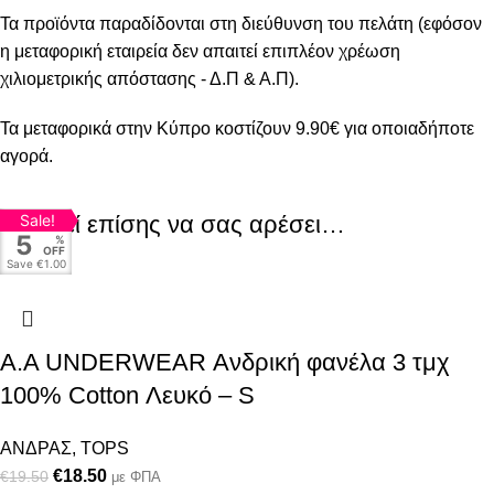
Τα προϊόντα παραδίδονται στη διεύθυνση του πελάτη (εφόσον
η μεταφορική εταιρεία δεν απαιτεί επιπλέον χρέωση
χιλιομετρικής απόστασης - Δ.Π & Α.Π).
Τα μεταφορικά στην Κύπρο κοστίζουν 9.90€ για οποιαδήποτε
αγορά.
Μπορεί επίσης να σας αρέσει…
Sale!
5
%
OFF
Save
€1.00
Α.A UNDERWEAR Ανδρική φανέλα 3 τμχ
100% Cotton Λευκό – S
ΑΝΔΡΑΣ
,
TOPS
€
18.50
€
19.50
με ΦΠΑ