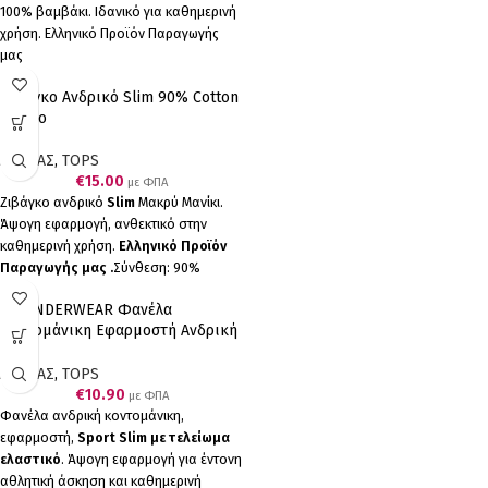
100% βαμβάκι. Ιδανικό για καθημερινή
χρήση. Ελληνικό Προϊόν Παραγωγής
μας
Ζιβάγκο Ανδρικό Slim 90% Cotton
Μαύρο
ΑΝΔΡΑΣ
,
TOPS
€
15.00
με ΦΠΑ
Ζιβάγκο ανδρικό
Slim
Μακρύ Μανίκι.
Άψογη εφαρμογή, ανθεκτικό στην
καθημερινή χρήση.
Ελληνικό Προϊόν
Παραγωγής μας .
Σύνθεση: 90%
cotton-10% elastane.
AA-UNDERWEAR Φανέλα
Κοντομάνικη Εφαρμοστή Ανδρική
Sport Slim 90% Cotton Μαύρο
ΑΝΔΡΑΣ
,
TOPS
€
10.90
με ΦΠΑ
Φανέλα ανδρική κοντομάνικη,
εφαρμοστή,
Sport Slim με τελείωμα
ελαστικό
. Άψογη εφαρμογή για έντονη
αθλητική άσκηση και καθημερινή