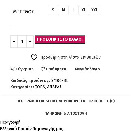
S
M
L
XL
XXL
ΜΈΓΕΘΟΣ
ΠΡΟΣΘΉΚΗ ΣΤΟ ΚΑΛΆΘΙ
Προσθήκη στη Λίστα Επιθυμιών
Σύγκριση
Επιθυμητό
Μεγεθολόγιο
Κωδικός προϊόντος:
57100-BL
Κατηγορίες:
TOPS
,
ΑΝΔΡΑΣ
ΠΕΡΙΓΡΑΦΉ
ΕΠΙΠΛΈΟΝ ΠΛΗΡΟΦΟΡΊΕΣ
ΑΞΙΟΛΟΓΉΣΕΙΣ (0)
ΠΛΗΡΩΜΗ & ΑΠΟΣΤΟΛΗ
Περιγραφή
Ελληνικό Προϊόν Παραγωγής μας .