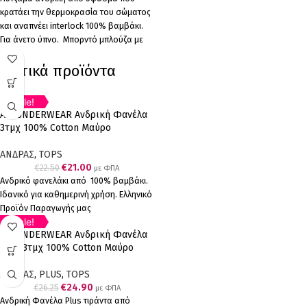
κρατάει την θερμοκρασία του σώματος
και αναπνέει interlock 100% βαμβάκι.
Για άνετο ύπνο. Μπορντό μπλούζα με
μπλε λεπτομέρειες στου ώμους και μπλε
Σχετικά προϊόντα
παντελόνι. Interlock 100% cotton
Ελληνικό Προϊόν Παραγωγής μας .
Sale!
7
Α.A UNDERWEAR Ανδρική Φανέλα
%
OFF
3τμχ 100% Cotton Μαύρο
Up to
€1.50
ΑΝΔΡΑΣ
,
TOPS
€
21.00
€
22.50
με ΦΠΑ
Ανδρικό φανελάκι από 100% βαμβάκι.
Ιδανικό για καθημερινή χρήση. Ελληνικό
Προϊόν Παραγωγής μας
Sale!
5
Α.A UNDERWEAR Ανδρική Φανέλα
%
OFF
Plus 3τμχ 100% Cotton Μαύρο
Up to
€1.35
ΑΝΔΡΑΣ
,
PLUS
,
TOPS
€
24.90
€
26.25
με ΦΠΑ
Ανδρική Φανέλα Plus τιράντα από