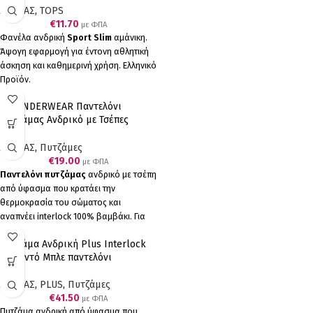
ΑΝΔΡΑΣ
,
TOPS
€
11.70
με ΦΠΑ
Φανέλα ανδρική
Sport Slim
αμάνικη.
Άψογη εφαρμογή για έντονη αθλητική
άσκηση και καθημερινή χρήση. Ελληνικό
Προϊόν.
A.A UNDERWEAR Παντελόνι
Πυτζάμας Ανδρικό με Τσέπες
Interlock Μαύρο
ΑΝΔΡΑΣ
,
Πυτζάμες
€
19.00
με ΦΠΑ
Παντελόνι πυτζάμας
ανδρικό με τσέπη
από ύφασμα που κρατάει την
θερμοκρασία του σώματος και
αναπνέει interlock 100% βαμβάκι. Για
άνετο ύπνο.
Interlock 100% cotton
Πυτζάμα Ανδρική Plus Interlock
Ελληνικό Προϊόν Παραγωγής μας .
Μπορντό Μπλε παντελόνι
ΑΝΔΡΑΣ
,
PLUS
,
Πυτζάμες
€
41.50
με ΦΠΑ
Πυτζάμα ανδρική από ύφασμα που