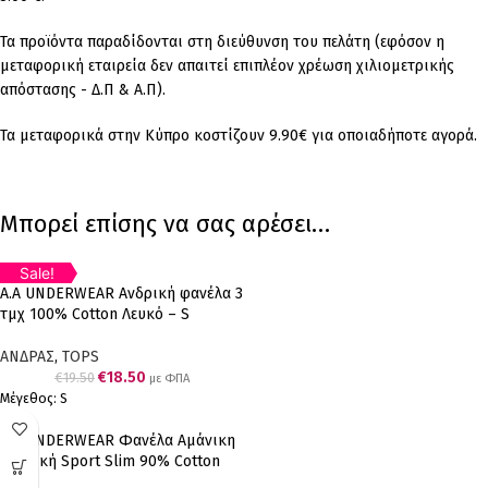
Τα προϊόντα παραδίδονται στη διεύθυνση του πελάτη (εφόσον η
μεταφορική εταιρεία δεν απαιτεί επιπλέον χρέωση χιλιομετρικής
απόστασης - Δ.Π & Α.Π).
Τα μεταφορικά στην Κύπρο κοστίζουν 9.90€ για οποιαδήποτε αγορά.
Μπορεί επίσης να σας αρέσει…
Sale!
5
Α.A UNDERWEAR Ανδρική φανέλα 3
%
OFF
τμχ 100% Cotton Λευκό – S
Save
€1.00
ΑΝΔΡΑΣ
,
TOPS
€
18.50
€
19.50
με ΦΠΑ
Μέγεθος: S
Α.A UNDERWEAR Φανέλα Αμάνικη
Ανδρική Sport Slim 90% Cotton
Μαύρο