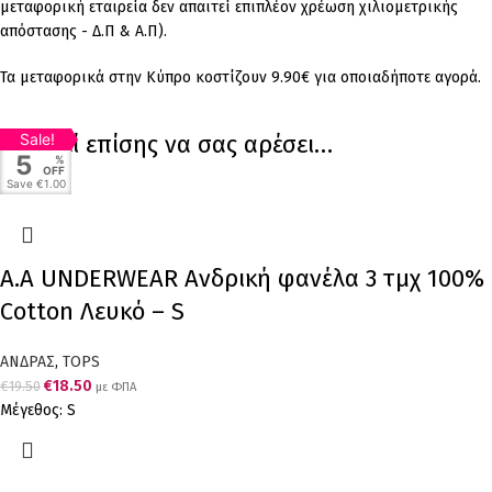
μεταφορική εταιρεία δεν απαιτεί επιπλέον χρέωση χιλιομετρικής
απόστασης - Δ.Π & Α.Π).
Τα μεταφορικά στην Κύπρο κοστίζουν 9.90€ για οποιαδήποτε αγορά.
Μπορεί επίσης να σας αρέσει…
Sale!
5
%
OFF
Save
€1.00
Α.A UNDERWEAR Ανδρική φανέλα 3 τμχ 100%
Cotton Λευκό – S
ΑΝΔΡΑΣ
,
TOPS
€
18.50
€
19.50
με ΦΠΑ
Μέγεθος: S