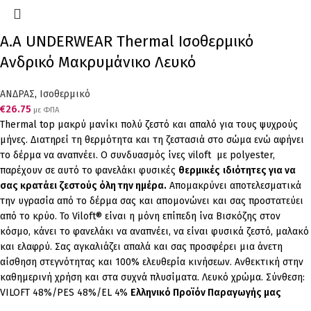
Α.A UNDERWEAR Thermal Ισοθερμικό
Ανδρικό Μακρυμάνικο Λευκό
ΑΝΔΡΑΣ
,
Ισοθερμικό
€
26.75
με ΦΠΑ
Thermal top μακρύ μανίκι πολύ ζεστό και απαλό
για τους ψυχρούς
μήνες. Δ
ιατηρεί τη θερμότητα και τη ζεστασιά στο σώμα ενώ αφήνει
το δέρμα να αναπνέει
.
Ο συνδυασμός ίνες viloft με polyester,
παρέχουν σε αυτό το φανελάκι φυσικές
θερμικές
ιδιότητες για να
σας κρατάει ζεστούς όλη την ημέρα.
Απομακρύνει αποτελεσματικά
την υγρασία από το δέρμα σας και απομονώνει και σας προστατεύει
από το κρύο. Το Viloft® είναι η μόνη επίπεδη ίνα Βισκόζης στον
κόσμο, κάνει το φανελάκι να αναπνέει, να είναι φυσικά ζεστό, μαλακό
και ελαφρύ. Σας αγκαλιάζει απαλά και σας προσφέρει μια άνετη
αίσθηση στεγνότητας και 100% ελευθερία κινήσεων. Ανθεκτική στην
καθημερινή χρήση και στα συχνά πλυσίματα. Λευκό χρώμα. Σύνθεση:
VILOFT 48%/PES 48%/EL 4%
Ελληνικό Προϊόν Παραγωγής μας