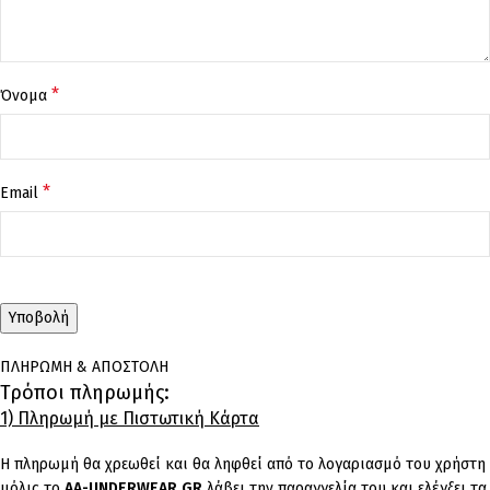
*
Όνομα
*
Email
ΠΛΗΡΩΜΗ & ΑΠΟΣΤΟΛΗ
Τρόποι πληρωμής:
1) Πληρωμή με Πιστωτική Κάρτα
Η πληρωμή θα χρεωθεί και θα ληφθεί από το λογαριασμό του χρήστη
μόλις το
AA-UNDERWEAR.GR
λάβει την παραγγελία του και ελέγξει τα