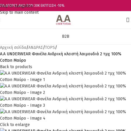
Skip to navigation
ΓΙΑ ΑΓΟΡΕΣ ΑΝΩ ΤΩΝ 30€ ΕΚΠΤΩΣΗ -10%
Skip to main content
B2B
Αρχική σελίδα
ΑΝΔΡΑΣ
TOPS
Α.A UNDERWEAR Φανέλα Ανδρική κλειστή λαιμουδιά 2 τμχ 100%
Cotton Μαύρο
Back to products
Click to enlarge