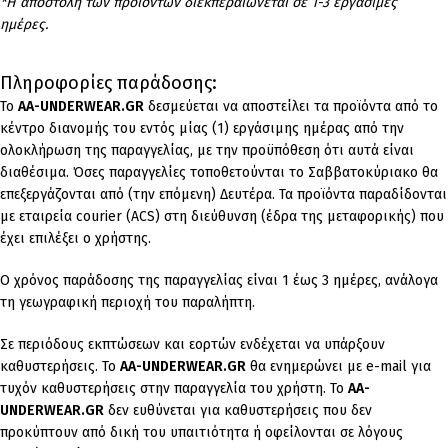
*Η αποστολή των προϊόντων διεκπεραιώνεται σε 1-3 εργάσιμες
ημέρες.
Πληροφορίες παράδοσης:
To
AA-UNDERWEAR.GR
δεσμεύεται να αποστείλει τα προϊόντα από το
κέντρο διανομής του εντός μίας (1) εργάσιμης ημέρας από την
ολοκλήρωση της παραγγελίας, με την προϋπόθεση ότι αυτά είναι
διαθέσιμα. Όσες παραγγελίες τοποθετούνται το Σαββατοκύριακο θα
επεξεργάζονται από (την επόμενη) Δευτέρα. Τα προϊόντα παραδίδονται
με εταιρεία courier (ACS) στη διεύθυνση (έδρα της μεταφορικής) που
έχει επιλέξει ο χρήστης.
Ο χρόνος παράδοσης της παραγγελίας είναι 1 έως 3 ημέρες, ανάλογα
τη γεωγραφική περιοχή του παραλήπτη.
Σε περιόδους εκπτώσεων και εορτών ενδέχεται να υπάρξουν
καθυστερήσεις. Το
AA-UNDERWEAR.GR
θα ενημερώνει με e-mail για
τυχόν καθυστερήσεις στην παραγγελία του χρήστη. Το
AA-
UNDERWEAR.GR
δεν ευθύνεται για καθυστερήσεις που δεν
προκύπτουν από δική του υπαιτιότητα ή οφείλονται σε λόγους