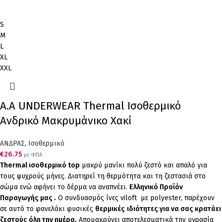
S
M
L
XL
XXL
Α.A UNDERWEAR Thermal Ισοθερμικό
Ανδρικό Μακρυμάνικο Χακί
ΑΝΔΡΑΣ
,
Ισοθερμικό
€
26.75
με ΦΠΑ
Thermal ισοθερμικό top
μακρύ μανίκι πολύ ζεστό και απαλό
για
τους ψυχρούς μήνες. Δ
ιατηρεί τη θερμότητα και τη ζεστασιά στο
σώμα ενώ αφήνει το δέρμα να αναπνέει
.
Ελληνικό Προϊόν
Παραγωγής μας .
Ο συνδυασμός ίνες viloft με polyester, παρέχουν
σε αυτό το φανελάκι φυσικές
θερμικές
ιδιότητες για να σας κρατάει
ζεστούς όλη την ημέρα.
Απομακρύνει αποτελεσματικά την υγρασία