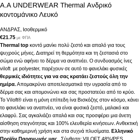
Α.A UNDERWEAR Thermal Ανδρικό
κοντομάνικο Λευκό
ΑΝΔΡΑΣ
,
Ισοθερμικό
€
21.75
με ΦΠΑ
Thermal top
κοντό μανίκι πολύ ζεστό και απαλό
για τους
ψυχρούς μήνες. Δ
ιατηρεί τη θερμότητα και τη ζεστασιά στο
σώμα ενώ αφήνει το δέρμα να αναπνέει
.
Ο συνδυασμός ίνες
viloft με polyester, παρέχουν σε αυτό το φανελάκι φυσικές
θερμικές
ιδιότητες για να σας κρατάει ζεστούς όλη την
ημέρα.
Απομακρύνει αποτελεσματικά την υγρασία από το
δέρμα σας και απομονώνει και σας προστατεύει από το κρύο.
Το Viloft® είναι η μόνη επίπεδη ίνα Βισκόζης στον κόσμο, κάνει
το φανελάκι να αναπνέει, να είναι φυσικά ζεστό, μαλακό και
ελαφρύ. Σας αγκαλιάζει απαλά και σας προσφέρει μια άνετη
αίσθηση στεγνότητας και 100% ελευθερία κινήσεων. Ανθεκτική
στην καθημερινή χρήση και στα συχνά πλυσίματα.
Ελληνικό
Προϊόν Παραγωγής μας .
Σύνθεση: VILOFT 48%/PES