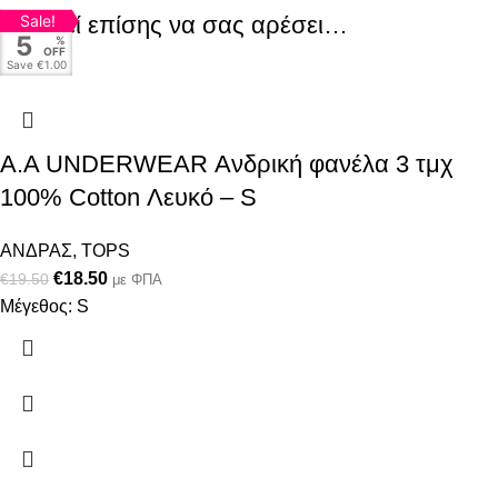
Μπορεί επίσης να σας αρέσει…
Sale!
5
%
OFF
Save
€1.00
Α.A UNDERWEAR Ανδρική φανέλα 3 τμχ
100% Cotton Λευκό – S
ΑΝΔΡΑΣ
,
TOPS
€
18.50
€
19.50
με ΦΠΑ
Μέγεθος: S