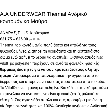
Α.A UNDERWEAR Thermal Ανδρικό
κοντομάνικο Μαύρο
ΑΝΔΡΑΣ
,
PLUS
,
Ισοθερμικό
€
21.75
–
€
25.00
με ΦΠΑ
Thermal top κοντό μανίκι πολύ ζεστό και απαλό
για τους
ψυχρούς μήνες. Δ
ιατηρεί τη θερμότητα και τη ζεστασιά στο
σώμα ενώ αφήνει το δέρμα να αναπνέει
.
Ο συνδυασμός ίνες
viloft με polyester, παρέχουν σε αυτό το φανελάκι φυσικές
θερμικές
ιδιότητες για να σας κρατάει ζεστούς όλη την
ημέρα.
Απομακρύνει αποτελεσματικά την υγρασία από το
δέρμα σας και απομονώνει και σας προστατεύει από το κρύο.
Το Viloft® είναι η μόνη επίπεδη ίνα Βισκόζης στον κόσμο, κάνει
το φανελάκι να αναπνέει, να είναι φυσικά ζεστό, μαλακό και
ελαφρύ. Σας αγκαλιάζει απαλά και σας προσφέρει μια άνετη
αίσθηση στεγνότητας και 100% ελευθερία κινήσεων. Ανθεκτική