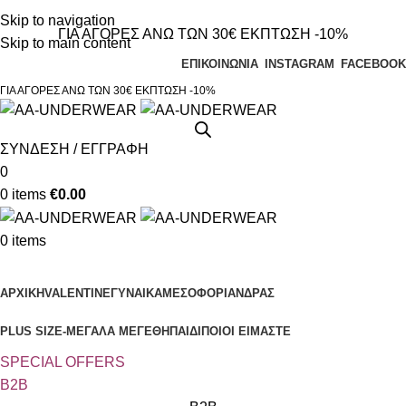
Τηλεφωνικές παραγγελίες 23210 97300
Skip to navigation
ΓΙΑ ΑΓΟΡΕΣ ΑΝΩ ΤΩΝ 30€ ΕΚΠΤΩΣΗ -10%
Skip to main content
ΕΠΙΚΟΙΝΩΝΙΑ
INSTAGRAM
FACEBOOK
ΓΙΑ ΑΓΟΡΕΣ ΑΝΩ ΤΩΝ 30€ ΕΚΠΤΩΣΗ -10%
ΣΥΝΔΕΣΗ / ΕΓΓΡΑΦΗ
0
0
items
€
0.00
0
items
Κατηγορίες
ΑΡΧΙΚΗ
VALENTINE
ΓΥΝΑΙΚΑ
ΜΕΣΟΦΟΡΙ
ΑΝΔΡΑΣ
PLUS SIZE
-ΜΕΓΑΛΑ ΜΕΓΕΘΗ
ΠΑΙΔΙ
ΠΟΙΟΙ ΕΙΜΑΣΤΕ
SPECIAL OFFER
S
B2B