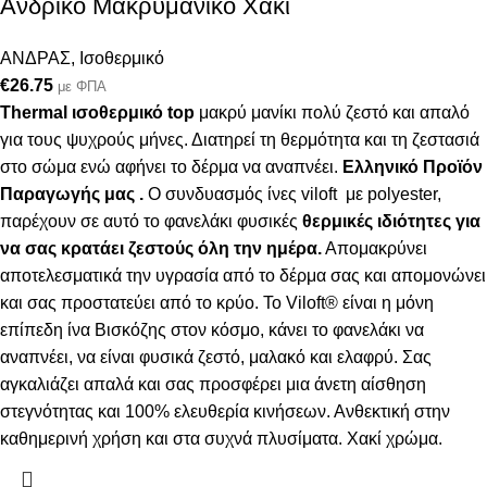
Ανδρικό Μακρυμάνικο Χακί
ΑΝΔΡΑΣ
,
Ισοθερμικό
€
26.75
με ΦΠΑ
Thermal ισοθερμικό top
μακρύ μανίκι πολύ ζεστό και απαλό
για τους ψυχρούς μήνες. Δ
ιατηρεί τη θερμότητα και τη ζεστασιά
στο σώμα ενώ αφήνει το δέρμα να αναπνέει
.
Ελληνικό Προϊόν
Παραγωγής μας .
Ο συνδυασμός ίνες viloft με polyester,
παρέχουν σε αυτό το φανελάκι φυσικές
θερμικές
ιδιότητες για
να σας κρατάει ζεστούς όλη την ημέρα.
Απομακρύνει
αποτελεσματικά την υγρασία από το δέρμα σας και απομονώνει
και σας προστατεύει από το κρύο. Το Viloft® είναι η μόνη
επίπεδη ίνα Βισκόζης στον κόσμο, κάνει το φανελάκι να
αναπνέει, να είναι φυσικά ζεστό, μαλακό και ελαφρύ. Σας
αγκαλιάζει απαλά και σας προσφέρει μια άνετη αίσθηση
στεγνότητας και 100% ελευθερία κινήσεων. Ανθεκτική στην
καθημερινή χρήση και στα συχνά πλυσίματα. Χακί χρώμα.