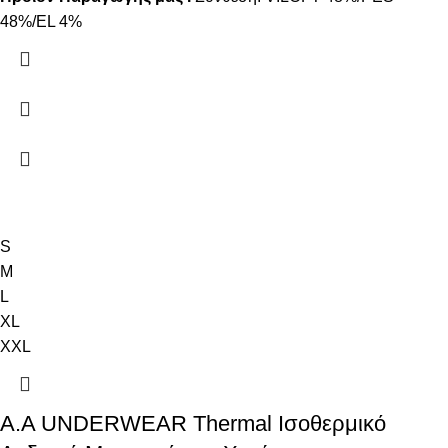
48%/EL 4%
S
M
L
XL
XXL
Α.A UNDERWEAR Thermal Ισοθερμικό