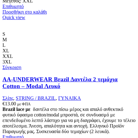
Μέγεθος: XXL
στη
Επιθυμητό
σελίδα
Προσθήκη στο καλάθι
του
Quick view
προϊόντος
S
M
L
XL
XXL
3XL
Σύγκριση
AA-UNDERWEAR Brazil Δαντέλα 2 τεμάχια
Cotton – Modal Λευκό
Σλίπς
,
STRING / BRAZIL
,
ΓΥΝΑΙΚΑ
€
13.00
με ΦΠΑ
Brazil lace με
δαντέλα στο πίσω μέρος και απαλό ανθεκτικό
φυτικό ύφασμα cotton/modal μπροστά, σε συνδυασμό με
επενδεδυμένο λεπτό λάστιχο για να μη διαγράφει, έχουμε το τέλειο
αποτέλεσμα. Άνεση, απαλότητα και αντοχή. Ελληνικό Προϊόν
Παραγωγής μας. Συσκευασία δύο τεμαχίων (2 λευκά).
Επιθυμητό