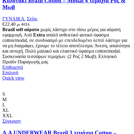
Κυλοτάκι Brazil Cotton – Modal 4 τεμάχια Ροζ &
μπορούν
Μωβ
να
επιλεγούν
ΓΥΝΑΙΚΑ
,
Σλίπς
στη
€
22.40
με ΦΠΑ
σελίδα
Brazil soft αόρατο
χωρίς λάστιχο στο πίσω μέρος για αόρατη
του
εφαρμογή. Από
Extra
απαλό ανθεκτικό φυτικό ύφασμα
προϊόντος
cotton/modal, σε συνδυασμό με επενδεδυμένο λεπτό λάστιχο για
να μη διαγράφει, έχουμε το τέλειο αποτέλεσμα. Άνεση, απαλότητα
και αντοχή. Πολύ μαλακό και ελαστικό ύφασμα cotton/modal.
Συσκευασία τεσσάρων τεμαχίων. (2 Ροζ 2 Μωβ). Ελληνικό
Προϊόν Παραγωγής μας
Επιθυμητό
Αυτό
Επιλογή
το
Quick view
προϊόν
έχει
πολλαπλές
S
παραλλαγές.
M
Οι
L
επιλογές
XL
μπορούν
XXL
να
Σύγκριση
επιλεγούν
στη
A.A UNDERWEAR Brazil 3 τεμάχια Cotton –