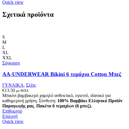
το
Quick view
προϊόν
έχει
Σχετικά προϊόντα
πολλαπλές
παραλλαγές.
Οι
επιλογές
S
μπορούν
M
να
L
επιλεγούν
XL
στη
XXL
σελίδα
Σύγκριση
του
προϊόντος
AA-UNDERWEAR Bikini 6 τεμάχια Cotton Μπεζ
ΓΥΝΑΙΚΑ
,
Σλίπς
€
13.50
με ΦΠΑ
Μπικίνι βαμβακερό χαμηλό ανθεκτικό, υγιεινό, ιδανικό για
καθημερινή χρήση. Σύνθεση:
100% Βαμβάκι
Ελληνικό Προϊόν
Παραγωγής μας
.
Πακέτο 6 τεμαχίων (6 μπεζ).
Επιθυμητό
Αυτό
Επιλογή
το
Quick view
προϊόν