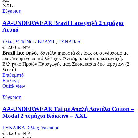
XXL
Σύγκριση
AA-UNDERWEAR Brazil Lace ψηλό 2 τεμάχια
Λευκό
Σλίπς
,
STRING / BRAZIL
,
ΓΥΝΑΙΚΑ
€
12.00
με ΦΠΑ
Brazil lace ψηλό,
δαντέλα μπροστά & πίσω, σε συνδυασμό με
επενδεδυμένο λεπτό λάστιχο. Άνεση, απαλότητα και αντοχή.
Ελληνικό Προϊόν Παραγωγής μας. Συσκευασία δύο τεμαχίων (2
λευκά).
Επιθυμητό
Αυτό
Επιλογή
το
Quick view
προϊόν
έχει
Σύγκριση
πολλαπλές
παραλλαγές.
AA-UNDERWEAR Τai με Απαλή Δαντέλα Cotton –
Οι
Modal 2 τεμάχια Κόκκινο – XXL
επιλογές
μπορούν
ΓΥΝΑΙΚΑ
,
Σλίπς
,
Valentine
να
€
13.20
με ΦΠΑ
επιλεγούν