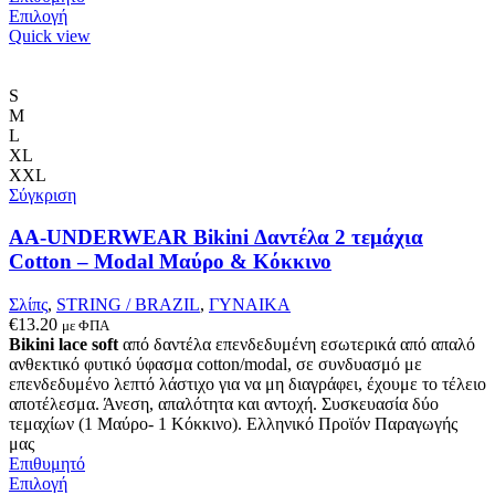
Αυτό
Επιλογή
το
Quick view
προϊόν
έχει
πολλαπλές
S
παραλλαγές.
M
Οι
L
επιλογές
XL
μπορούν
XXL
να
Σύγκριση
επιλεγούν
στη
AA-UNDERWEAR Bikini Δαντέλα 2 τεμάχια
σελίδα
Cotton – Modal Μαύρο & Κόκκινο
του
προϊόντος
Σλίπς
,
STRING / BRAZIL
,
ΓΥΝΑΙΚΑ
€
13.20
με ΦΠΑ
Bikini lace soft
από δαντέλα επενδεδυμένη εσωτερικά από απαλό
ανθεκτικό φυτικό ύφασμα cotton/modal, σε συνδυασμό με
επενδεδυμένο λεπτό λάστιχο για να μη διαγράφει, έχουμε το τέλειο
αποτέλεσμα. Άνεση, απαλότητα και αντοχή. Συσκευασία δύο
τεμαχίων (1 Μαύρο- 1 Κόκκινο). Ελληνικό Προϊόν Παραγωγής
μας
Επιθυμητό
Αυτό
Επιλογή