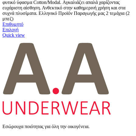
φυτικό ύφασμα Cotton/Modal. Αγκαλιάζει απαλά χαρίζοντας
ευχάριστη αίσθηση. Ανθεκτικό στην καθημερινή χρήση και στα
συχνά πλυσίματα. Ελληνικό Προϊόν Παραγωγής μας 2 τεμάχια (2
μπεζ)
Επιθυμητό
Αυτό
Επιλογή
το
Quick view
προϊόν
έχει
πολλαπλές
παραλλαγές.
Οι
επιλογές
μπορούν
να
επιλεγούν
στη
σελίδα
του
προϊόντος
Εσώρουχα ποιότητας για όλη την οικογένεια.