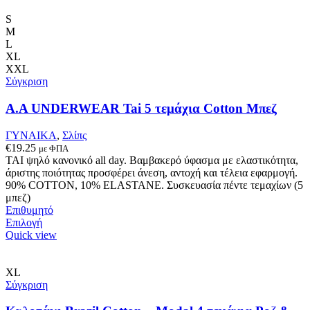
έχει
πολλαπλές
S
παραλλαγές.
M
Οι
L
επιλογές
XL
μπορούν
XXL
να
Σύγκριση
επιλεγούν
στη
A.A UNDERWEAR Tai 5 τεμάχια Cotton Μπεζ
σελίδα
του
ΓΥΝΑΙΚΑ
,
Σλίπς
προϊόντος
€
19.25
με ΦΠΑ
ΤΑΙ ψηλό κανονικό all day. Βαμβακερό ύφασμα με ελαστικότητα,
άριστης ποιότητας προσφέρει άνεση, αντοχή και τέλεια εφαρμογή.
90% COTTON, 10% ELASTANE. Συσκευασία πέντε τεμαχίων (5
μπεζ)
Επιθυμητό
Αυτό
Επιλογή
το
Quick view
προϊόν
έχει
πολλαπλές
XL
παραλλαγές.
Σύγκριση
Οι
επιλογές