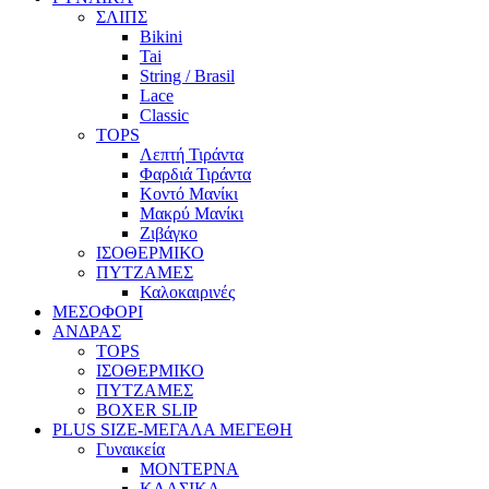
ΣΛΙΠΣ
Bikini
Tai
String / Brasil
Lace
Classic
TOPS
Λεπτή Τιράντα
Φαρδιά Τιράντα
Κοντό Μανίκι
Μακρύ Μανίκι
Ζιβάγκο
ΙΣΟΘΕΡΜΙΚΟ
ΠΥΤΖΑΜΕΣ
Καλοκαιρινές
ΜΕΣΟΦΟΡΙ
ΑΝΔΡΑΣ
TOPS
ΙΣΟΘΕΡΜΙΚΟ
ΠΥΤΖΑΜΕΣ
BOXER SLIP
PLUS SIZE
-ΜΕΓΑΛΑ ΜΕΓΕΘΗ
Γυναικεία
ΜΟΝΤΕΡΝΑ
ΚΛΑΣΙΚΑ