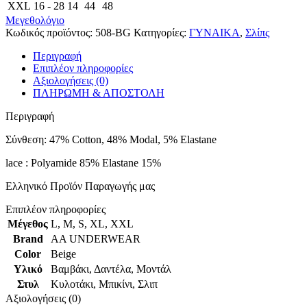
XXL
16 - 28
14
44
48
Μεγεθολόγιο
Κωδικός προϊόντος:
508-BG
Κατηγορίες:
ΓΥΝΑΙΚΑ
,
Σλίπς
Περιγραφή
Επιπλέον πληροφορίες
Αξιολογήσεις (0)
ΠΛΗΡΩΜΗ & ΑΠΟΣΤΟΛΗ
Περιγραφή
Σύνθεση: 47% Cotton, 48% Modal, 5% Elastane
lace : Polyamide 85% Elastane 15%
Ελληνικό Προϊόν Παραγωγής μας
Επιπλέον πληροφορίες
Μέγεθος
L
,
M
,
S
,
XL
,
XXL
Brand
AA UNDERWEAR
Color
Beige
Υλικό
Βαμβάκι
,
Δαντέλα
,
Μοντάλ
Στυλ
Κυλοτάκι
,
Μπικίνι
,
Σλιπ
Αξιολογήσεις (0)