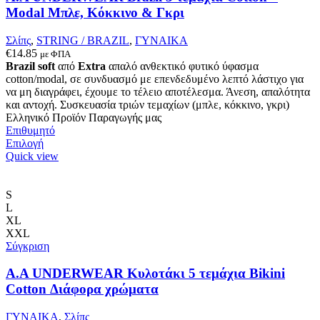
σελίδα
Modal Μπλε, Κόκκινο & Γκρι
του
προϊόντος
Σλίπς
,
STRING / BRAZIL
,
ΓΥΝΑΙΚΑ
€
14.85
με ΦΠΑ
Brazil soft
από
Extra
απαλό ανθεκτικό φυτικό ύφασμα
cotton/modal, σε συνδυασμό με επενδεδυμένο λεπτό λάστιχο για
να μη διαγράφει, έχουμε το τέλειο αποτέλεσμα. Άνεση, απαλότητα
και αντοχή. Συσκευασία τριών τεμαχίων (μπλε, κόκκινο, γκρι)
Ελληνικό Προϊόν Παραγωγής μας
Επιθυμητό
Αυτό
Επιλογή
το
Quick view
προϊόν
έχει
πολλαπλές
S
παραλλαγές.
L
Οι
XL
επιλογές
XXL
μπορούν
Σύγκριση
να
επιλεγούν
A.A UNDERWEAR Κυλοτάκι 5 τεμάχια Bikini
στη
Cotton Διάφορα χρώματα
σελίδα
του
ΓΥΝΑΙΚΑ
,
Σλίπς