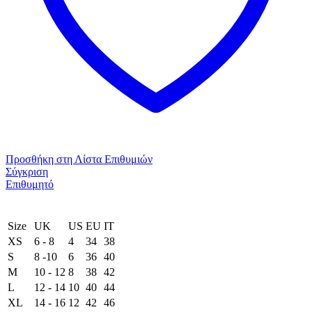
Προσθήκη στη Λίστα Επιθυμιών
Σύγκριση
Επιθυμητό
Size
UK
US
EU
ΙΤ
XS
6 - 8
4
34
38
S
8 -10
6
36
40
M
10 - 12
8
38
42
L
12 - 14
10
40
44
XL
14 - 16
12
42
46