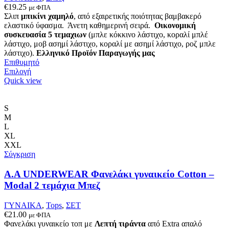
προϊόντος
€
19.25
με ΦΠΑ
Σλιπ
μπικίνι χαμηλό
, από εξαιρετικής ποιότητας βαμβακερό
ελαστικό ύφασμα. Άνετη καθημερινή σειρά.
Οικονομική
συσκευασία 5 τεμαχιων
(μπλε κόκκινο λάστιχο, κοραλί μπλέ
λάστιχο, μοβ ασημί λάστιχο, κοραλί με ασημί λάστιχο, ροζ μπλε
λάστιχο).
Ελληνικό Προϊόν Παραγωγής μας
Επιθυμητό
Αυτό
Επιλογή
το
Quick view
προϊόν
έχει
πολλαπλές
S
παραλλαγές.
M
Οι
L
επιλογές
XL
μπορούν
XXL
να
Σύγκριση
επιλεγούν
στη
Α.A UNDERWEAR Φανελάκι γυναικείο Cotton –
σελίδα
Modal 2 τεμάχια Μπεζ
του
προϊόντος
ΓΥΝΑΙΚΑ
,
Tops
,
ΣΕΤ
€
21.00
με ΦΠΑ
Φανελάκι γυναικείο τοπ με
Λεπτή τιράντα
από Extra απαλό