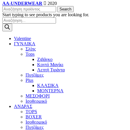
AA-UNDERWEAR
2020
Search
Start typing to see products you are looking for.
Products
search
Valentine
ΓΥΝΑΙΚΑ
Σλίπς
Tops
Ζιβάγκο
Κοντό Μανίκι
Λεπτή Τιράντα
Πυτζάμες
Plus
ΚΛΑΣΙΚΑ
ΜΟΝΤΕΡΝΑ
ΜΕΣΟΦΟΡΙ
Ισοθερμικό
ΑΝΔΡΑΣ
TOPS
BOXER
Ισοθερμικό
Πυτζάμες