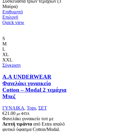
Συσκευασία τριών τεμαχίων (3
Μαύρα)
Επιθυμητό
Αυτό
Επιλογή
το
Quick view
προϊόν
έχει
πολλαπλές
S
παραλλαγές.
M
Οι
L
επιλογές
XL
μπορούν
XXL
να
Σύγκριση
επιλεγούν
στη
Α.A UNDERWEAR
σελίδα
Φανελάκι γυναικείο
του
Cotton – Modal 2 τεμάχια
προϊόντος
Μπεζ
ΓΥΝΑΙΚΑ
,
Tops
,
ΣΕΤ
€
21.00
με ΦΠΑ
Φανελάκι γυναικείο τοπ με
Λεπτή τιράντα
από Extra απαλό
φυτικό ύφασμα Cotton/Modal.