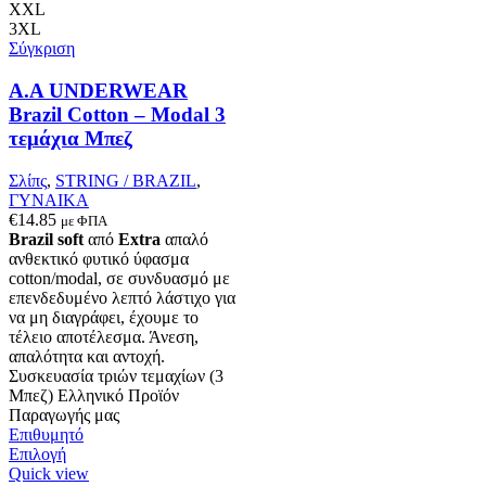
μπορούν
XXL
να
3XL
επιλεγούν
Σύγκριση
στη
σελίδα
A.A UNDERWEAR
του
Brazil Cotton – Modal 3
προϊόντος
τεμάχια Μπεζ
Σλίπς
,
STRING / BRAZIL
,
ΓΥΝΑΙΚΑ
€
14.85
με ΦΠΑ
Brazil soft
από
Extra
απαλό
ανθεκτικό φυτικό ύφασμα
cotton/modal, σε συνδυασμό με
επενδεδυμένο λεπτό λάστιχο για
να μη διαγράφει, έχουμε το
τέλειο αποτέλεσμα. Άνεση,
απαλότητα και αντοχή.
Συσκευασία τριών τεμαχίων (3
Μπεζ) Ελληνικό Προϊόν
Παραγωγής μας
Επιθυμητό
Αυτό
Επιλογή
το
Quick view