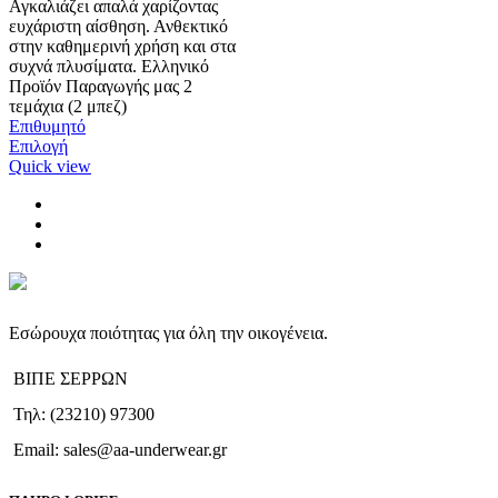
Αγκαλιάζει απαλά χαρίζοντας
ευχάριστη αίσθηση. Ανθεκτικό
στην καθημερινή χρήση και στα
συχνά πλυσίματα. Ελληνικό
Προϊόν Παραγωγής μας 2
τεμάχια (2 μπεζ)
Επιθυμητό
Αυτό
Επιλογή
το
Quick view
προϊόν
έχει
πολλαπλές
παραλλαγές.
Οι
επιλογές
μπορούν
να
Εσώρουχα ποιότητας για όλη την οικογένεια.
επιλεγούν
στη
ΒΙΠΕ ΣΕΡΡΩΝ
σελίδα
του
Τηλ: (23210) 97300
προϊόντος
Email: sales@aa-underwear.gr