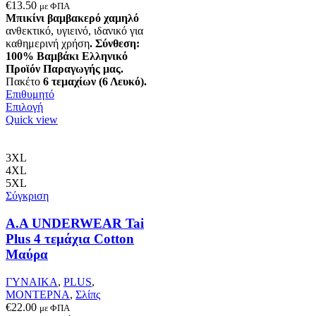
€
13.50
με ΦΠΑ
Μπικίνι βαμβακερό χαμηλό
ανθεκτικό, υγιεινό, ιδανικό για
καθημερινή χρήση
.
Σύνθεση:
100% Βαμβάκι
Ελληνικό
Προϊόν Παραγωγής μας.
Πακέτο
6 τεμαχίων (6 Λευκό).
Επιθυμητό
Αυτό
Επιλογή
το
Quick view
προϊόν
έχει
πολλαπλές
3XL
παραλλαγές.
4XL
Οι
5XL
επιλογές
Σύγκριση
μπορούν
να
A.A UNDERWEAR Tai
επιλεγούν
Plus 4 τεμάχια Cotton
στη
Μαύρα
σελίδα
του
ΓΥΝΑΙΚΑ
,
PLUS
,
προϊόντος
ΜΟΝΤΕΡΝΑ
,
Σλίπς
€
22.00
με ΦΠΑ