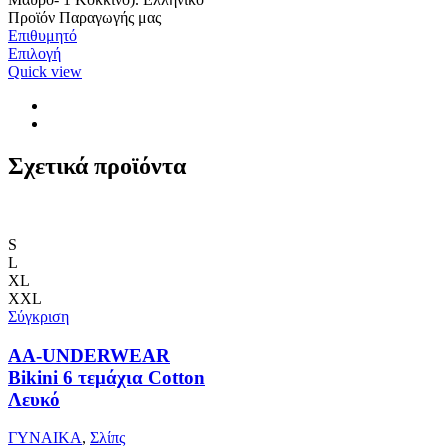
Προϊόν Παραγωγής μας
Επιθυμητό
Αυτό
Επιλογή
το
Quick view
προϊόν
έχει
πολλαπλές
παραλλαγές.
Οι
Σχετικά προϊόντα
επιλογές
μπορούν
να
επιλεγούν
S
στη
L
σελίδα
XL
του
XXL
προϊόντος
Σύγκριση
AA-UNDERWEAR
Bikini 6 τεμάχια Cotton
Λευκό
ΓΥΝΑΙΚΑ
,
Σλίπς