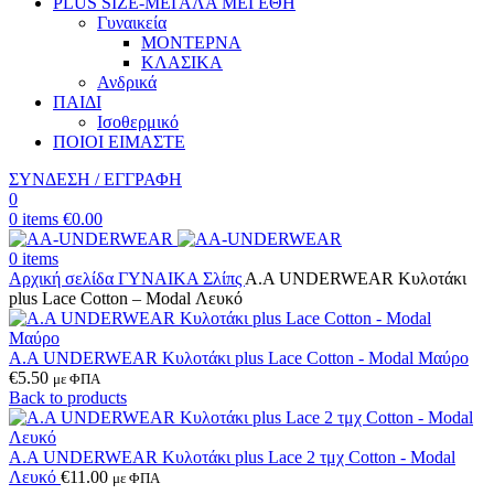
PLUS SIZE
-ΜΕΓΑΛΑ ΜΕΓΕΘΗ
Γυναικεία
ΜΟΝΤΕΡΝΑ
ΚΛΑΣΙΚΑ
Ανδρικά
ΠΑΙΔΙ
Ισοθερμικό
ΠΟΙΟΙ ΕΙΜΑΣΤΕ
ΣΥΝΔΕΣΗ / ΕΓΓΡΑΦΗ
0
0
items
€
0.00
0
items
Αρχική σελίδα
ΓΥΝΑΙΚΑ
Σλίπς
Α.A UNDERWEAR Κυλοτάκι
plus Lace Cotton – Modal Λευκό
Α.A UNDERWEAR Κυλοτάκι plus Lace Cotton - Modal Μαύρο
€
5.50
με ΦΠΑ
Back to products
A.A UNDERWEAR Κυλοτάκι plus Lace 2 τμχ Cotton - Modal
Λευκό
€
11.00
με ΦΠΑ