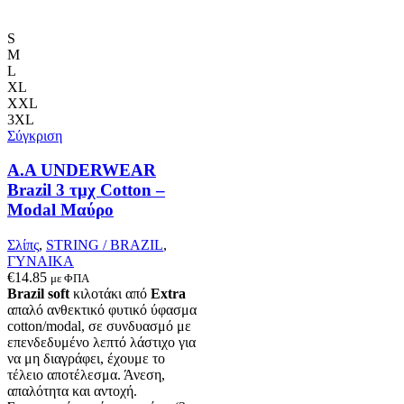
προϊόν
έχει
πολλαπλές
S
παραλλαγές.
M
Οι
L
επιλογές
XL
μπορούν
XXL
να
3XL
επιλεγούν
Σύγκριση
στη
σελίδα
Α.A UNDERWEAR
του
Brazil 3 τμχ Cotton –
προϊόντος
Modal Μαύρο
Σλίπς
,
STRING / BRAZIL
,
ΓΥΝΑΙΚΑ
€
14.85
με ΦΠΑ
Brazil soft
κιλοτάκι από
Extra
απαλό ανθεκτικό φυτικό ύφασμα
cotton/modal, σε συνδυασμό με
επενδεδυμένο λεπτό λάστιχο για
να μη διαγράφει, έχουμε το
τέλειο αποτέλεσμα. Άνεση,
απαλότητα και αντοχή.