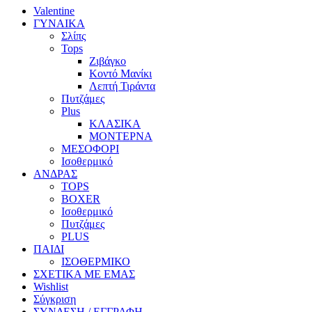
Valentine
ΓΥΝΑΙΚΑ
Σλίπς
Tops
Ζιβάγκο
Κοντό Μανίκι
Λεπτή Τιράντα
Πυτζάμες
Plus
ΚΛΑΣΙΚΑ
ΜΟΝΤΕΡΝΑ
ΜΕΣΟΦΟΡΙ
Ισοθερμικό
ΑΝΔΡΑΣ
TOPS
BOXER
Ισοθερμικό
Πυτζάμες
PLUS
ΠΑΙΔΙ
ΙΣΟΘΕΡΜΙΚΟ
ΣΧΕΤΙΚΑ ΜΕ ΕΜΑΣ
Wishlist
Σύγκριση
ΣΥΝΔΕΣΗ / ΕΓΓΡΑΦΗ