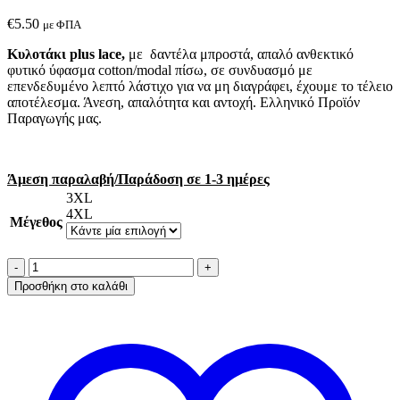
€
5.50
με ΦΠΑ
Κυλοτάκι plus lace,
με δαντέλα μπροστά, απαλό ανθεκτικό
φυτικό ύφασμα cotton/modal πίσω, σε συνδυασμό με
επενδεδυμένο λεπτό λάστιχο για να μη διαγράφει, έχουμε το τέλειο
αποτέλεσμα. Άνεση, απαλότητα και αντοχή. Ελληνικό Προϊόν
Παραγωγής μας.
Άμεση παραλαβή/Παράδοση σε 1-3 ημέρες
3XL
4XL
Μέγεθος
Α.A
UNDERWEAR
Προσθήκη στο καλάθι
Κυλοτάκι
plus
Lace
Cotton
-
Modal
Λευκό