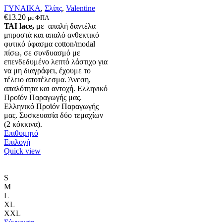
ΓΥΝΑΙΚΑ
,
Σλίπς
,
Valentine
€
13.20
με ΦΠΑ
ΤΑΙ lace,
με απαλή δαντέλα
μπροστά και απαλό ανθεκτικό
φυτικό ύφασμα cotton/modal
πίσω, σε συνδυασμό με
επενδεδυμένο λεπτό λάστιχο για
να μη διαγράφει, έχουμε το
τέλειο αποτέλεσμα. Άνεση,
απαλότητα και αντοχή. Ελληνικό
Προϊόν Παραγωγής μας.
Ελληνικό Προϊόν Παραγωγής
μας. Συσκευασία δύο τεμαχίων
(2 κόκκινα).
Επιθυμητό
Αυτό
Επιλογή
το
Quick view
προϊόν
έχει
πολλαπλές
S
παραλλαγές.
M
Οι
L
επιλογές
XL
μπορούν
XXL
να