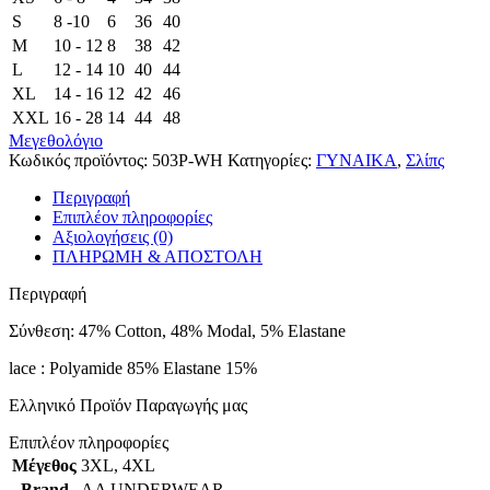
S
8 -10
6
36
40
M
10 - 12
8
38
42
L
12 - 14
10
40
44
XL
14 - 16
12
42
46
XXL
16 - 28
14
44
48
Μεγεθολόγιο
Κωδικός προϊόντος:
503P-WH
Κατηγορίες:
ΓΥΝΑΙΚΑ
,
Σλίπς
Περιγραφή
Επιπλέον πληροφορίες
Αξιολογήσεις (0)
ΠΛΗΡΩΜΗ & ΑΠΟΣΤΟΛΗ
Περιγραφή
Σύνθεση: 47% Cotton, 48% Modal, 5% Elastane
lace : Polyamide 85% Elastane 15%
Ελληνικό Προϊόν Παραγωγής μας
Επιπλέον πληροφορίες
Μέγεθος
3XL
,
4XL
Brand
AA UNDERWEAR