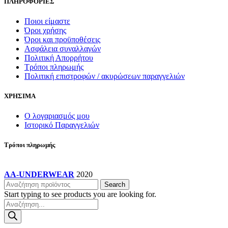
ΠΛΗΡΟΦΟΡΙΕΣ
Ποιοι είμαστε
Όροι χρήσης
Όροι και προϋποθέσεις
Ασφάλεια συναλλαγών
Πολιτική Απορρήτου
Τρόποι πληρωμής
Πολιτική επιστροφών / ακυρώσεων παραγγελιών
ΧΡΗΣΙΜΑ
Ο λογαριασμός μου
Ιστορικό Παραγγελιών
Τρόποι πληρωμής
AA-UNDERWEAR
2020
Search
Start typing to see products you are looking for.
Products
search