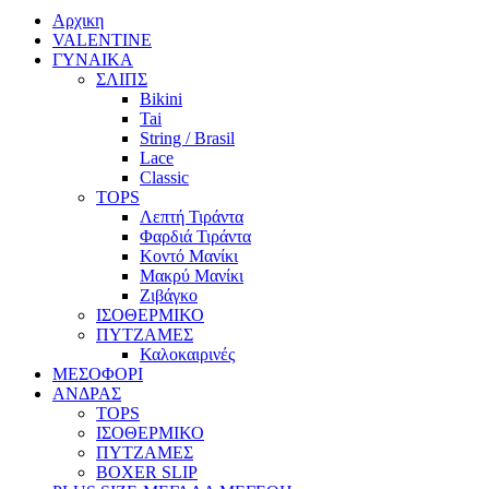
Αρχικη
VALENTINE
ΓΥΝΑΙΚΑ
ΣΛΙΠΣ
Bikini
Tai
String / Brasil
Lace
Classic
TOPS
Λεπτή Τιράντα
Φαρδιά Τιράντα
Κοντό Μανίκι
Μακρύ Μανίκι
Ζιβάγκο
ΙΣΟΘΕΡΜΙΚΟ
ΠΥΤΖΑΜΕΣ
Καλοκαιρινές
ΜΕΣΟΦΟΡΙ
ΑΝΔΡΑΣ
TOPS
ΙΣΟΘΕΡΜΙΚΟ
ΠΥΤΖΑΜΕΣ
BOXER SLIP