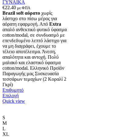
ΓΥΝΑΙΚΑ
€
22.40
με ΦΠΑ
Brazil soft αόρατο
χωρίς
λάστιχο στο πίσω μέρος για
αόρατη εφαρμογή. Από
Extra
απαλό ανθεκτικό φυτικό ύφασμα
cotton/modal, σε συνδυασμό με
επενδεδυμένο λεπτό λάστιχο για
να μη διαγράφει, έχουμε το
τέλειο αποτέλεσμα. Άνεση,
απαλότητα και αντοχή. Πολύ
μαλακό και ελαστικό ύφασμα
cotton/modal. Ελληνικό Προϊόν
Παραγωγής μας Συσκευασία
τεσσάρων τεμαχίων (2 Κοραλί 2
Γκρί)
Επιθυμητό
Αυτό
Επιλογή
το
Quick view
προϊόν
έχει
πολλαπλές
S
παραλλαγές.
M
Οι
L
επιλογές
XL