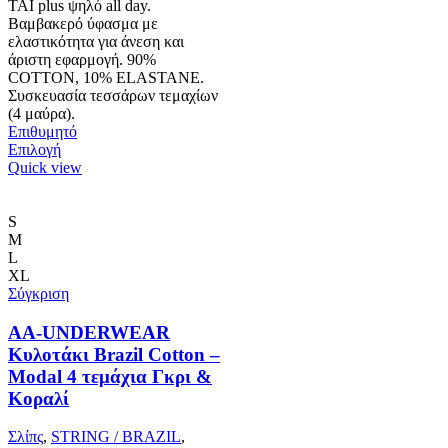
ΤΑΙ plus ψηλό all day.
Βαμβακερό ύφασμα με
ελαστικότητα για άνεση και
άριστη εφαρμογή. 90%
COTTON, 10% ELASTANΕ.
Συσκευασία τεσσάρων τεμαχίων
(4 μαύρα).
Επιθυμητό
Αυτό
Επιλογή
το
Quick view
προϊόν
έχει
πολλαπλές
S
παραλλαγές.
M
Οι
L
επιλογές
XL
μπορούν
Σύγκριση
να
επιλεγούν
AA-UNDERWEAR
στη
Κυλοτάκι Brazil Cotton –
σελίδα
Modal 4 τεμάχια Γκρι &
του
Κοραλί
προϊόντος
Σλίπς
,
STRING / BRAZIL
,