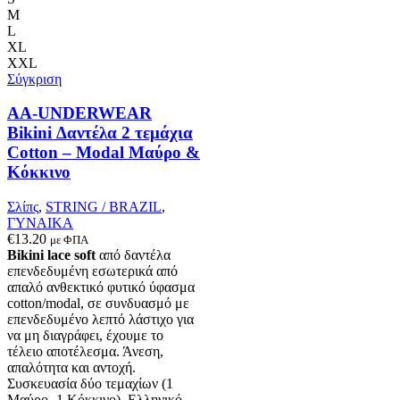
παραλλαγές.
M
Οι
L
επιλογές
XL
μπορούν
XXL
να
Σύγκριση
επιλεγούν
στη
AA-UNDERWEAR
σελίδα
Bikini Δαντέλα 2 τεμάχια
του
Cotton – Modal Μαύρο &
προϊόντος
Κόκκινο
Σλίπς
,
STRING / BRAZIL
,
ΓΥΝΑΙΚΑ
€
13.20
με ΦΠΑ
Bikini lace soft
από δαντέλα
επενδεδυμένη εσωτερικά από
απαλό ανθεκτικό φυτικό ύφασμα
cotton/modal, σε συνδυασμό με
επενδεδυμένο λεπτό λάστιχο για
να μη διαγράφει, έχουμε το
τέλειο αποτέλεσμα. Άνεση,
απαλότητα και αντοχή.
Συσκευασία δύο τεμαχίων (1
Μαύρο- 1 Κόκκινο). Ελληνικό