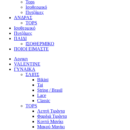
Tops
Ισοθερμικό
Πυτζάμες
ΑΝΔΡΑΣ
TOPS
Ισοθερμικό
Πυτζάμες
ΠΑΙΔΙ
ΙΣΟΘΕΡΜΙΚΟ
ΠΟΙΟΙ ΕΙΜΑΣΤΕ
Αρχικη
VALENTINE
ΓΥΝΑΙΚΑ
ΣΛΙΠΣ
Bikini
Tai
String / Brasil
Lace
Classic
TOPS
Λεπτή Τιράντα
Φαρδιά Τιράντα
Κοντό Μανίκι
Μακρύ Μανίκι