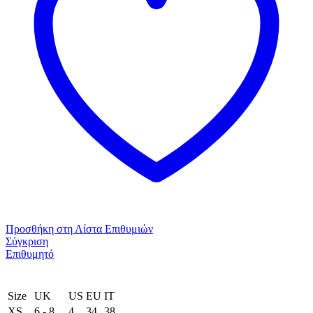
ποσότητα
Προσθήκη στη Λίστα Επιθυμιών
Σύγκριση
Επιθυμητό
Size
UK
US
EU
ΙΤ
XS
6 - 8
4
34
38