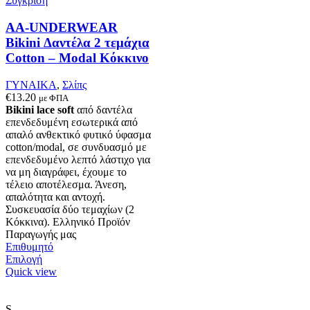
Σύγκριση
επιλεγούν
στη
AA-UNDERWEAR
σελίδα
Bikini Δαντέλα 2 τεμάχια
του
Cotton – Modal Κόκκινο
προϊόντος
ΓΥΝΑΙΚΑ
,
Σλίπς
€
13.20
με ΦΠΑ
Bikini lace soft
από δαντέλα
επενδεδυμένη εσωτερικά από
απαλό ανθεκτικό φυτικό ύφασμα
cotton/modal, σε συνδυασμό με
επενδεδυμένο λεπτό λάστιχο για
να μη διαγράφει, έχουμε το
τέλειο αποτέλεσμα. Άνεση,
απαλότητα και αντοχή.
Συσκευασία δύο τεμαχίων (2
Κόκκινα). Ελληνικό Προϊόν
Παραγωγής μας
Επιθυμητό
Αυτό
Επιλογή
το
Quick view
προϊόν
έχει
πολλαπλές
S