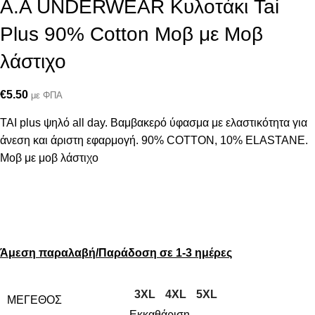
Α.A UNDERWEAR Κυλοτάκι Tai
Plus 90% Cotton Μοβ με Μοβ
λάστιχο
€
5.50
με ΦΠΑ
ΤΑΙ plus ψηλό all day. Βαμβακερό ύφασμα με ελαστικότητα για
άνεση και άριστη εφαρμογή. 90% COTTON, 10% ELASTANΕ.
Μοβ με μοβ λάστιχο
Άμεση παραλαβή/Παράδοση σε 1-3 ημέρες
3XL
4XL
5XL
ΜΈΓΕΘΟΣ
Εκκαθάριση