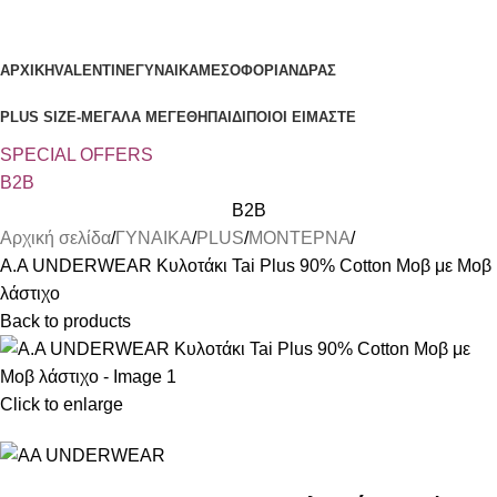
Κατηγορίες
ΑΡΧΙΚΗ
VALENTINE
ΓΥΝΑΙΚΑ
ΜΕΣΟΦΟΡΙ
ΑΝΔΡΑΣ
PLUS SIZE
-ΜΕΓΑΛΑ ΜΕΓΕΘΗ
ΠΑΙΔΙ
ΠΟΙΟΙ ΕΙΜΑΣΤΕ
SPECIAL OFFER
S
B2B
B2B
Αρχική σελίδα
ΓΥΝΑΙΚΑ
PLUS
ΜΟΝΤΕΡΝΑ
Α.A UNDERWEAR Κυλοτάκι Tai Plus 90% Cotton Μοβ με Μοβ
λάστιχο
Back to products
Click to enlarge