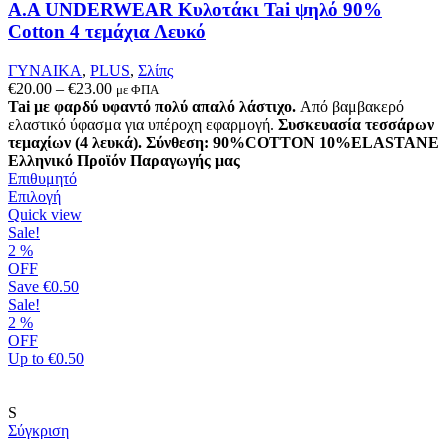
προϊόντος
A.A UNDERWEAR Κυλοτάκι Tai ψηλό 90%
Cotton 4 τεμάχια Λευκό
ΓΥΝΑΙΚΑ
,
PLUS
,
Σλίπς
Price
€
20.00
–
€
23.00
με ΦΠΑ
range:
Tai με φαρδύ υφαντό πολύ απαλό λάστιχο.
Από βαμβακερό
€20.00
ελαστικό ύφασμα για υπέροχη εφαρμογή.
Συσκευασία τεσσάρων
through
τεμαχίων (4 λευκά).
Σύνθεση: 90%COTTON 10%ELASTANE
€23.00
Ελληνικό Προϊόν Παραγωγής μας
Επιθυμητό
Αυτό
Επιλογή
το
Quick view
προϊόν
Sale!
έχει
2
%
πολλαπλές
OFF
παραλλαγές.
Save
€0.50
Οι
Sale!
επιλογές
2
%
μπορούν
OFF
να
Up to
€0.50
επιλεγούν
στη
σελίδα
S
του
Σύγκριση
προϊόντος