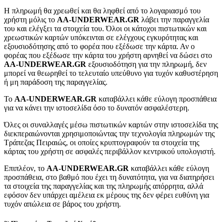
Η πληρωμή θα χρεωθεί και θα ληφθεί από το λογαριασμό του
χρήστη μόλις το
AA-UNDERWEAR.GR
λάβει την παραγγελία
του και ελέγξει τα στοιχεία του. Όλοι οι κάτοχοι πιστωτικών και
χρεωστικών καρτών υπόκεινται σε ελέγχους εγκυρότητας και
εξουσιοδότησης από το φορέα που εξέδωσε την κάρτα. Αν ο
φορέας που εξέδωσε την κάρτα του χρήστη αρνηθεί να δώσει στο
AA-UNDERWEAR.GR
εξουσιοδότηση για την πληρωμή, δεν
μπορεί να θεωρηθεί το τελευταίο υπεύθυνο για τυχόν καθυστέρηση
ή μη παράδοση της παραγγελίας.
Το
AA-UNDERWEAR.GR
καταβάλλει κάθε εύλογη προσπάθεια
για να κάνει την ιστοσελίδα όσο το δυνατόν ασφαλέστερη.
Όλες οι συναλλαγές μέσω πιστωτικών καρτών στην ιστοσελίδα της
διεκπεραιώνονται χρησιμοποιώντας την τεχνολογία πληρωμών της
Τράπεζας Πειραιώς, οι οποίες κρυπτογραφούν τα στοιχεία της
κάρτας του χρήστη σε ασφαλές περιβάλλον κεντρικού υπολογιστή.
Επιπλέον, το
AA-UNDERWEAR.GR
καταβάλλει κάθε εύλογη
προσπάθεια, στο βαθμό που έχει τη δυνατότητα, για να διατηρήσει
τα στοιχεία της παραγγελίας και της πληρωμής απόρρητα, αλλά
εφόσον δεν υπάρχει αμέλεια εκ μέρους της δεν φέρει ευθύνη για
τυχόν απώλεια σε βάρος του χρήστη.