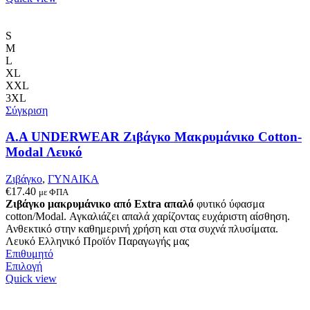
προϊόν
έχει
πολλαπλές
S
παραλλαγές.
M
Οι
L
επιλογές
XL
μπορούν
XXL
να
3XL
επιλεγούν
Σύγκριση
στη
σελίδα
Α.A UNDERWEAR Ζιβάγκο Μακρυμάνικο Cotton-
του
Modal Λευκό
προϊόντος
Ζιβάγκο
,
ΓΥΝΑΙΚΑ
€
17.40
με ΦΠΑ
Ζιβάγκο μακρυμάνικο από Extra απαλό
φυτικό ύφασμα
cotton/Modal. Αγκαλιάζει απαλά χαρίζοντας ευχάριστη αίσθηση.
Ανθεκτικό στην καθημερινή χρήση και στα συχνά πλυσίματα.
Λευκό Ελληνικό Προϊόν Παραγωγής μας
Επιθυμητό
Αυτό
Επιλογή
το
Quick view
προϊόν
έχει