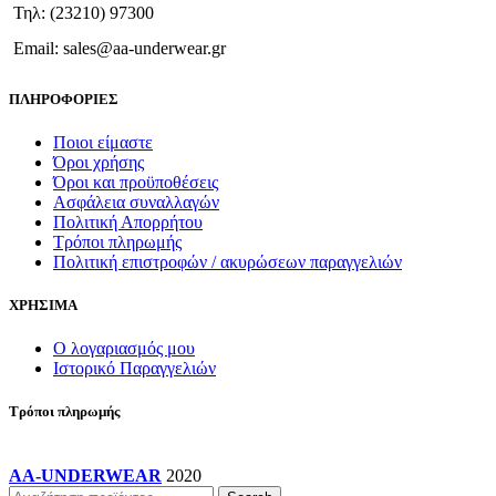
να
Τηλ: (23210) 97300
επιλεγούν
στη
Email: sales@aa-underwear.gr
σελίδα
του
ΠΛΗΡΟΦΟΡΙΕΣ
προϊόντος
Ποιοι είμαστε
Όροι χρήσης
Όροι και προϋποθέσεις
Ασφάλεια συναλλαγών
Πολιτική Απορρήτου
Τρόποι πληρωμής
Πολιτική επιστροφών / ακυρώσεων παραγγελιών
ΧΡΗΣΙΜΑ
Ο λογαριασμός μου
Ιστορικό Παραγγελιών
Τρόποι πληρωμής
AA-UNDERWEAR
2020