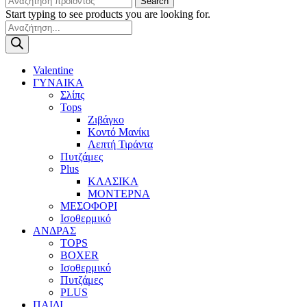
Search
Start typing to see products you are looking for.
Products
search
Valentine
ΓΥΝΑΙΚΑ
Σλίπς
Tops
Ζιβάγκο
Κοντό Μανίκι
Λεπτή Τιράντα
Πυτζάμες
Plus
ΚΛΑΣΙΚΑ
ΜΟΝΤΕΡΝΑ
ΜΕΣΟΦΟΡΙ
Ισοθερμικό
ΑΝΔΡΑΣ
TOPS
BOXER
Ισοθερμικό
Πυτζάμες
PLUS
ΠΑΙΔΙ