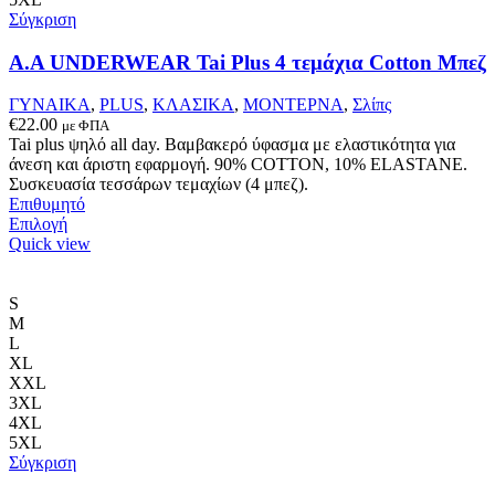
Σύγκριση
Α.A UNDERWEAR Tai Plus 4 τεμάχια Cotton Μπεζ
ΓΥΝΑΙΚΑ
,
PLUS
,
ΚΛΑΣΙΚΑ
,
ΜΟΝΤΕΡΝΑ
,
Σλίπς
€
22.00
με ΦΠΑ
Tai plus ψηλό all day. Βαμβακερό ύφασμα με ελαστικότητα για
άνεση και άριστη εφαρμογή. 90% COTTON, 10% ELASTANΕ.
Συσκευασία τεσσάρων τεμαχίων (4 μπεζ).
Επιθυμητό
Αυτό
Επιλογή
το
Quick view
προϊόν
έχει
πολλαπλές
S
παραλλαγές.
M
Οι
L
επιλογές
XL
μπορούν
XXL
να
3XL
επιλεγούν
4XL
στη
5XL
σελίδα
Σύγκριση
του