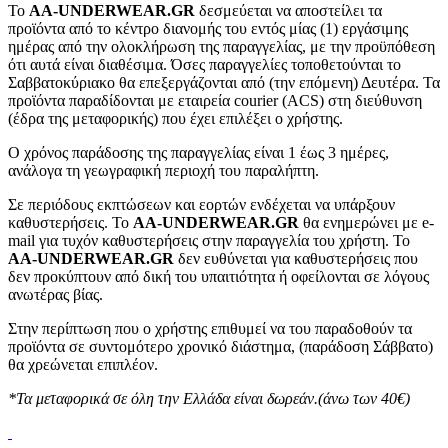
To
AA-UNDERWEAR.GR
δεσμεύεται να αποστείλει τα
προϊόντα από το κέντρο διανομής του εντός μίας (1) εργάσιμης
ημέρας από την ολοκλήρωση της παραγγελίας, με την προϋπόθεση
ότι αυτά είναι διαθέσιμα. Όσες παραγγελίες τοποθετούνται το
Σαββατοκύριακο θα επεξεργάζονται από (την επόμενη) Δευτέρα. Τα
προϊόντα παραδίδονται με εταιρεία courier (ACS) στη διεύθυνση
(έδρα της μεταφορικής) που έχει επιλέξει ο χρήστης.
Ο χρόνος παράδοσης της παραγγελίας είναι 1 έως 3 ημέρες,
ανάλογα τη γεωγραφική περιοχή του παραλήπτη.
Σε περιόδους εκπτώσεων και εορτών ενδέχεται να υπάρξουν
καθυστερήσεις. Το
AA-UNDERWEAR.GR
θα ενημερώνει με e-
mail για τυχόν καθυστερήσεις στην παραγγελία του χρήστη. Το
AA-UNDERWEAR.GR
δεν ευθύνεται για καθυστερήσεις που
δεν προκύπτουν από δική του υπαιτιότητα ή οφείλονται σε λόγους
ανωτέρας βίας.
Στην περίπτωση που ο χρήστης επιθυμεί να του παραδοθούν τα
προϊόντα σε συντομότερο χρονικό διάστημα, (παράδοση Σάββατο)
θα χρεώνεται επιπλέον.
*Τα μεταφορικά σε όλη την Ελλάδα είναι δωρεάν.(άνω των 40€)