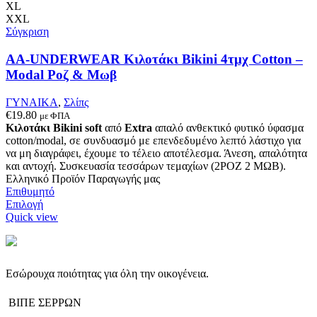
πολλαπλές
XL
παραλλαγές.
XXL
Οι
Σύγκριση
επιλογές
μπορούν
AA-UNDERWEAR Κιλοτάκι Bikini 4τμχ Cotton –
να
Modal Ροζ & Μωβ
επιλεγούν
στη
ΓΥΝΑΙΚΑ
,
Σλίπς
σελίδα
€
19.80
με ΦΠΑ
του
Κιλοτάκι Bikini soft
από
Extra
απαλό ανθεκτικό φυτικό ύφασμα
προϊόντος
cotton/modal, σε συνδυασμό με επενδεδυμένο λεπτό λάστιχο για
να μη διαγράφει, έχουμε το τέλειο αποτέλεσμα. Άνεση, απαλότητα
και αντοχή. Συσκευασία τεσσάρων τεμαχίων (2ΡΟΖ 2 ΜΩΒ).
Ελληνικό Προϊόν Παραγωγής μας
Επιθυμητό
Αυτό
Επιλογή
το
Quick view
προϊόν
έχει
πολλαπλές
παραλλαγές.
Εσώρουχα ποιότητας για όλη την οικογένεια.
Οι
επιλογές
ΒΙΠΕ ΣΕΡΡΩΝ
μπορούν