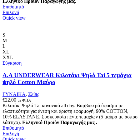
Ελληνικό Προϊόν Παραγωγής μας.
Επιθυμητό
Αυτό
Επιλογή
το
Quick view
προϊόν
έχει
πολλαπλές
S
παραλλαγές.
M
Οι
L
επιλογές
XL
μπορούν
XXL
να
Σύγκριση
επιλεγούν
στη
A.A UNDERWEAR Κιλοτάκι Ψηλό Tai 5 τεμάχια
σελίδα
ψηλό Cotton Μαύρο
του
προϊόντος
ΓΥΝΑΙΚΑ
,
Σλίπς
€
22.00
με ΦΠΑ
Κιλοτάκι Ψηλό Tai κανονικό all day. Βαμβακερό ύφασμα με
ελαστικότητα για άνεση και άριστη εφαρμογή. 90% COTTON,
10% ELASTANE. Συσκευασία πέντε τεμαχίων (5 μαύρα με άσπρο
λάστιχο).
Ελληνικό Προϊόν Παραγωγής μας .
Επιθυμητό
Αυτό
Επιλογή
το
Quick view