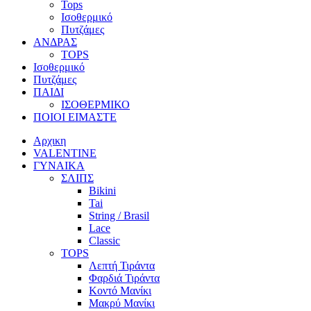
Tops
Ισοθερμικό
Πυτζάμες
ΑΝΔΡΑΣ
TOPS
Ισοθερμικό
Πυτζάμες
ΠΑΙΔΙ
ΙΣΟΘΕΡΜΙΚΟ
ΠΟΙΟΙ ΕΙΜΑΣΤΕ
Αρχικη
VALENTINE
ΓΥΝΑΙΚΑ
ΣΛΙΠΣ
Bikini
Tai
String / Brasil
Lace
Classic
TOPS
Λεπτή Τιράντα
Φαρδιά Τιράντα
Κοντό Μανίκι
Μακρύ Μανίκι