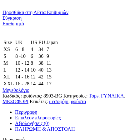
Προσθήκη στη Λίστα Επιθυμιών
Σύγκριση
Επιθυμητό
Size
UK
US
EU
Japan
XS
6 - 8
4
34
7
S
8 -10
6
36
9
M
10 - 12
8
38
11
L
12 - 14
10
40
13
XL
14 - 16
12
42
15
XXL
16 - 28
14
44
17
Μεγεθολόγιο
Κωδικός προϊόντος:
8903-BG
Κατηγορίες:
Tops
,
ΓΥΝΑΙΚΑ
,
ΜΕΣΟΦΟΡΙ
Ετικέτες:
μεσοφόρι
,
φούστα
Περιγραφή
Επιπλέον πληροφορίες
Αξιολογήσεις (0)
ΠΛΗΡΩΜΗ & ΑΠΟΣΤΟΛΗ
Περιγραφή