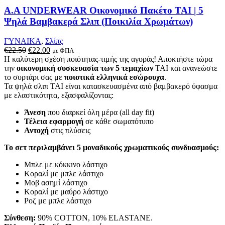
A.A UNDERWEAR Οικονομικό Πακέτο TAI | 5
Ψηλά Βαμβακερά Σλιπ (Ποικιλία Χρωμάτων)
ΓΥΝΑΙΚΑ
,
Σλίπς
Original
Η
€
22.50
€
22.00
με ΦΠΑ
price
τρέχουσα
Η καλύτερη σχέση ποιότητας-τιμής της αγοράς! Αποκτήστε τώρα
was:
τιμή
την
οικονομική συσκευασία των 5 τεμαχίων
TAI και ανανεώστε
€22.50.
είναι:
το συρτάρι σας με
ποιοτικά ελληνικά εσώρουχα
.
€22.00.
Τα ψηλά σλιπ TAI είναι κατασκευασμένα από βαμβακερό ύφασμα
με ελαστικότητα, εξασφαλίζοντας:
Άνεση
που διαρκεί όλη μέρα (all day fit)
Τέλεια εφαρμογή
σε κάθε σωματότυπο
Αντοχή
στις πλύσεις
Το σετ περιλαμβάνει 5 μοναδικούς χρωματικούς συνδυασμούς:
Μπλε με κόκκινο λάστιχο
Κοραλί με μπλε λάστιχο
Μοβ ασημί λάστιχο
Κοραλί με μαύρο λάστιχο
Ροζ με μπλε λάστιχο
Σύνθεση:
90% COTTON, 10% ELASTANE.