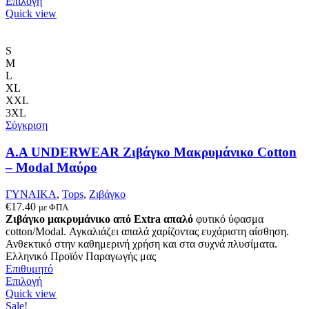
Αυτό
Επιλογή
το
Quick view
προϊόν
έχει
πολλαπλές
S
παραλλαγές.
M
Οι
L
επιλογές
XL
μπορούν
XXL
να
3XL
επιλεγούν
Σύγκριση
στη
σελίδα
Α.A UNDERWEAR Ζιβάγκο Μακρυμάνικο Cotton
του
– Modal Μαύρο
προϊόντος
ΓΥΝΑΙΚΑ
,
Tops
,
Ζιβάγκο
€
17.40
με ΦΠΑ
Ζιβάγκο μακρυμάνικο από Extra απαλό
φυτικό ύφασμα
cotton/Modal. Αγκαλιάζει απαλά χαρίζοντας ευχάριστη αίσθηση.
Ανθεκτικό στην καθημερινή χρήση και στα συχνά πλυσίματα.
Ελληνικό Προϊόν Παραγωγής μας
Επιθυμητό
Αυτό
Επιλογή
το
Quick view
προϊόν
Sale!