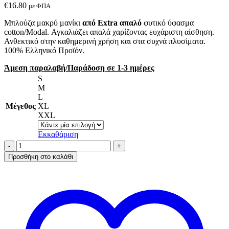
€
16.80
με ΦΠΑ
Μπλούζα μακρύ μανίκι
από Extra απαλό
φυτικό ύφασμα
cotton/Modal. Αγκαλιάζει απαλά χαρίζοντας ευχάριστη αίσθηση.
Ανθεκτικό στην καθημερινή χρήση και στα συχνά πλυσίματα.
100% Ελληνικό Προϊόν.
Άμεση παραλαβή/Παράδοση σε 1-3 ημέρες
S
M
L
Μέγεθος
XL
XXL
Εκκαθάριση
Α.A
UNDERWEAR
Προσθήκη στο καλάθι
Μπλούζα
Μακρυμάνικη
Cotton
-
Modal
Σκούρο
Μπλε
ποσότητα