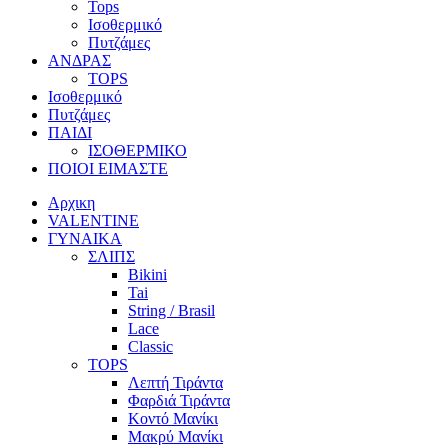
Tops
Ισοθερμικό
Πυτζάμες
ΑΝΔΡΑΣ
TOPS
Ισοθερμικό
Πυτζάμες
ΠΑΙΔΙ
ΙΣΟΘΕΡΜΙΚΟ
ΠΟΙΟΙ ΕΙΜΑΣΤΕ
Αρχικη
VALENTINE
ΓΥΝΑΙΚΑ
ΣΛΙΠΣ
Bikini
Tai
String / Brasil
Lace
Classic
TOPS
Λεπτή Τιράντα
Φαρδιά Τιράντα
Κοντό Μανίκι
Μακρύ Μανίκι