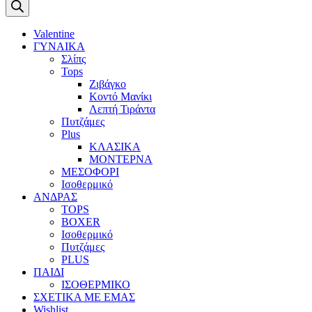
search
Valentine
ΓΥΝΑΙΚΑ
Σλίπς
Tops
Ζιβάγκο
Κοντό Μανίκι
Λεπτή Τιράντα
Πυτζάμες
Plus
ΚΛΑΣΙΚΑ
ΜΟΝΤΕΡΝΑ
ΜΕΣΟΦΟΡΙ
Ισοθερμικό
ΑΝΔΡΑΣ
TOPS
BOXER
Ισοθερμικό
Πυτζάμες
PLUS
ΠΑΙΔΙ
ΙΣΟΘΕΡΜΙΚΟ
ΣΧΕΤΙΚΑ ΜΕ ΕΜΑΣ
Wishlist