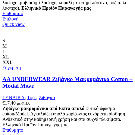
λάστιχο, μοβ ασημί λάστιχο, κοραλί με ασημί λάστιχο, ροζ μπλε
λάστιχο).
Ελληνικό Προϊόν Παραγωγής μας
Επιθυμητό
Αυτό
Επιλογή
το
Quick view
προϊόν
έχει
πολλαπλές
S
παραλλαγές.
M
Οι
L
επιλογές
XL
μπορούν
XXL
να
Σύγκριση
επιλεγούν
στη
AA UNDERWEAR Ζιβάγκο Μακρυμάνικο Cotton –
σελίδα
Modal Μπλε
του
προϊόντος
ΓΥΝΑΙΚΑ
,
Tops
,
Ζιβάγκο
€
17.40
με ΦΠΑ
Ζιβάγκο μακρυμάνικο από Extra απαλό
φυτικό ύφασμα
cotton/Modal. Αγκαλιάζει απαλά χαρίζοντας ευχάριστη αίσθηση.
Ανθεκτικό στην καθημερινή χρήση και στα συχνά πλυσίματα.
Ελληνικό Προϊόν Παραγωγής μας
Επιθυμητό