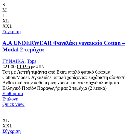
S
M
L
XL
XXL
Σύγκριση
Α.A UNDERWEAR Φανελάκι γυναικείο Cotton –
Modal 2 τεμάχια
ΓΥΝΑΙΚΑ
,
Tops
Original
Η
€
21.00
€
19.95
με ΦΠΑ
price
τρέχουσα
Τοπ με
Λεπτή τιράντα
από Extra απαλό φυτικό ύφασμα
was:
τιμή
Cotton/Modal. Αγκαλιάζει απαλά χαρίζοντας ευχάριστη αίσθηση.
€21.00.
είναι:
Ανθεκτικό στην καθημερινή χρήση και στα συχνά πλυσίματα.
€19.95.
Ελληνικό Προϊόν Παραγωγής μας 2 τεμάχια (2 λευκά)
Επιθυμητό
Αυτό
Επιλογή
το
Quick view
προϊόν
έχει
πολλαπλές
XL
παραλλαγές.
XXL
Οι
Σύγκριση