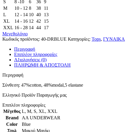
S
8 -10
6
36
9
M
10 - 12
8
38
11
L
12 - 14
10
40
13
XL
14 - 16
12
42
15
XXL
16 - 28
14
44
17
Μεγεθολόγιο
Κωδικός προϊόντος:
40-DRBLUE
Κατηγορίες:
Tops
,
ΓΥΝΑΙΚΑ
Περιγραφή
Επιπλέον πληροφορίες
Αξιολογήσεις (0)
ΠΛΗΡΩΜΗ & ΑΠΟΣΤΟΛΗ
Περιγραφή
Σύνθεση: 47%cotton, 48%modal,5 elastane
Ελληνικό Προϊόν Παραγωγής μας
Επιπλέον πληροφορίες
Μέγεθος
L
,
M
,
S
,
XL
,
XXL
Brand
AA UNDERWEAR
Color
Blue
Στυλ
Μακρύ Μανίκι