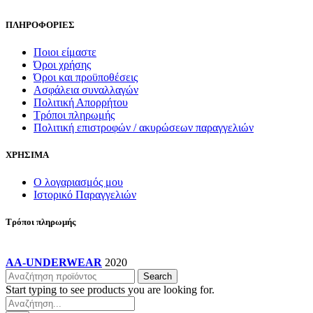
σελίδα
του
ΠΛΗΡΟΦΟΡΙΕΣ
προϊόντος
Ποιοι είμαστε
Όροι χρήσης
Όροι και προϋποθέσεις
Ασφάλεια συναλλαγών
Πολιτική Απορρήτου
Τρόποι πληρωμής
Πολιτική επιστροφών / ακυρώσεων παραγγελιών
ΧΡΗΣΙΜΑ
Ο λογαριασμός μου
Ιστορικό Παραγγελιών
Τρόποι πληρωμής
AA-UNDERWEAR
2020
Search
Start typing to see products you are looking for.
Products