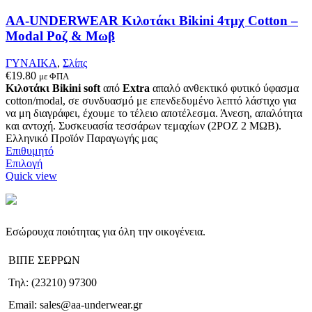
επιλογές
μπορούν
AA-UNDERWEAR Κιλοτάκι Bikini 4τμχ Cotton –
να
Modal Ροζ & Μωβ
επιλεγούν
στη
ΓΥΝΑΙΚΑ
,
Σλίπς
σελίδα
€
19.80
με ΦΠΑ
του
Κιλοτάκι Bikini soft
από
Extra
απαλό ανθεκτικό φυτικό ύφασμα
προϊόντος
cotton/modal, σε συνδυασμό με επενδεδυμένο λεπτό λάστιχο για
να μη διαγράφει, έχουμε το τέλειο αποτέλεσμα. Άνεση, απαλότητα
και αντοχή. Συσκευασία τεσσάρων τεμαχίων (2ΡΟΖ 2 ΜΩΒ).
Ελληνικό Προϊόν Παραγωγής μας
Επιθυμητό
Αυτό
Επιλογή
το
Quick view
προϊόν
έχει
πολλαπλές
παραλλαγές.
Εσώρουχα ποιότητας για όλη την οικογένεια.
Οι
επιλογές
ΒΙΠΕ ΣΕΡΡΩΝ
μπορούν
να
Τηλ: (23210) 97300
επιλεγούν
στη
Email: sales@aa-underwear.gr