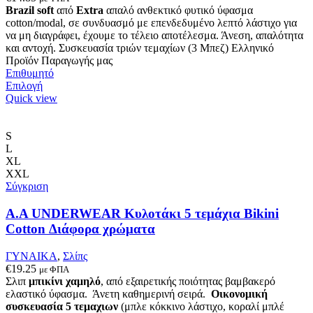
Brazil soft
από
Extra
απαλό ανθεκτικό φυτικό ύφασμα
cotton/modal, σε συνδυασμό με επενδεδυμένο λεπτό λάστιχο για
να μη διαγράφει, έχουμε το τέλειο αποτέλεσμα. Άνεση, απαλότητα
και αντοχή. Συσκευασία τριών τεμαχίων (3 Μπεζ) Ελληνικό
Προϊόν Παραγωγής μας
Επιθυμητό
Αυτό
Επιλογή
το
Quick view
προϊόν
έχει
πολλαπλές
S
παραλλαγές.
L
Οι
XL
επιλογές
XXL
μπορούν
Σύγκριση
να
επιλεγούν
A.A UNDERWEAR Κυλοτάκι 5 τεμάχια Bikini
στη
Cotton Διάφορα χρώματα
σελίδα
του
ΓΥΝΑΙΚΑ
,
Σλίπς
προϊόντος
€
19.25
με ΦΠΑ
Σλιπ
μπικίνι χαμηλό
, από εξαιρετικής ποιότητας βαμβακερό
ελαστικό ύφασμα. Άνετη καθημερινή σειρά.
Οικονομική
συσκευασία 5 τεμαχιων
(μπλε κόκκινο λάστιχο, κοραλί μπλέ