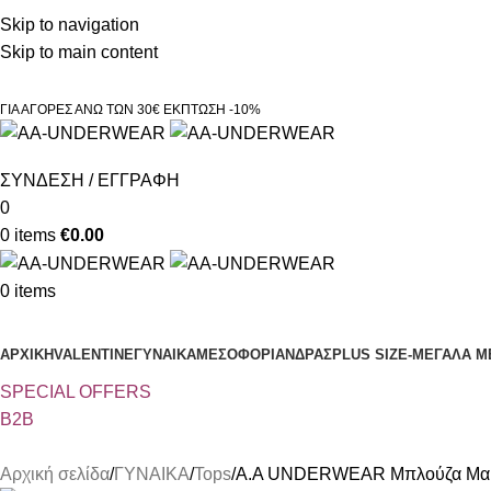
Τηλεφωνικές παραγγελίες 23210 97300
Skip to navigation
Skip to main content
ΓΙΑ ΑΓΟΡΕΣ ΑΝΩ ΤΩΝ 30€ ΕΚΠΤΩΣΗ -10%
ΣΥΝΔΕΣΗ / ΕΓΓΡΑΦΗ
0
0
items
€
0.00
0
items
Κατηγορίες
ΑΡΧΙΚΗ
VALENTINE
ΓΥΝΑΙΚΑ
ΜΕΣΟΦΟΡΙ
ΑΝΔΡΑΣ
PLUS SIZE
-ΜΕΓΑΛΑ Μ
SPECIAL OFFER
S
B2B
Αρχική σελίδα
ΓΥΝΑΙΚΑ
Tops
Α.A UNDERWEAR Μπλούζα Μακρ