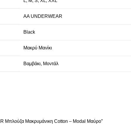
L
,
M
,
S
,
XL
,
XXL
AA UNDERWEAR
Black
Μακρύ Μανίκι
Βαμβάκι
,
Μοντάλ
AR Μπλούζα Μακρυμάνικη Cotton – Modal Μαύρο”