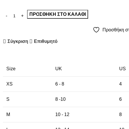
ΠΡΟΣΘΉΚΗ ΣΤΟ ΚΑΛΆΘΙ
Προσθήκη στ
Σύγκριση
Επιθυμητό
Size
UK
US
XS
6 - 8
4
S
8 -10
6
M
10 - 12
8