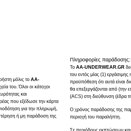
Πληροφορίες παράδοσης:
To
AA-UNDERWEAR.GR
δε
του εντός μίας (1) εργάσιμη
ρήστη μόλις το
AA-
προϋπόθεση ότι αυτά είναι δ
χεία του. Όλοι οι κάτοχοι
θα επεξεργάζονται από (την ε
κυρότητας και
(ACS) στη διεύθυνση (έδρα τη
ρέας που εξέδωσε την κάρτα
ιοδότηση για την πληρωμή,
Ο χρόνος παράδοσης της παρα
υστέρηση ή μη παράδοση της
περιοχή του παραλήπτη.
Σε περιόδους εκπτώσεων και