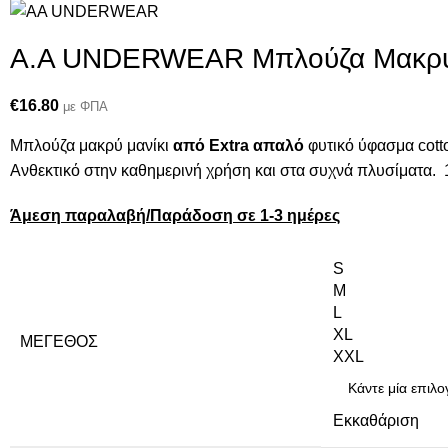
Α.A UNDERWEAR Μπλούζα Μακρυμ
€
16.80
με ΦΠΑ
Μπλούζα μακρύ μανίκι
από Extra απαλό
φυτικό ύφασμα cott
Ανθεκτικό στην καθημερινή χρήση και στα συχνά πλυσίματα.
Άμεση παραλαβή/Παράδοση σε 1-3 ημέρες
S
M
L
XL
ΜΈΓΕΘΟΣ
XXL
Εκκαθάριση