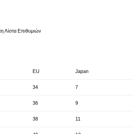
η Λίστα Επιθυμιών
EU
Japan
34
7
36
9
38
11