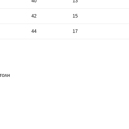
40
13
42
15
44
17
ΤΟΛΗ