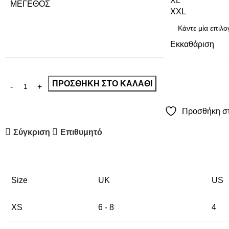
XL
ΜΈΓΕΘΟΣ
XXL
Εκκαθάριση
ΠΡΟΣΘΉΚΗ ΣΤΟ ΚΑΛΆΘΙ
Προσθήκη στ
Σύγκριση
Επιθυμητό
Size
UK
US
XS
6 - 8
4