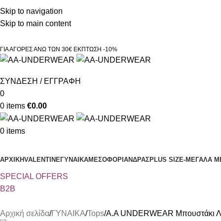
Τηλεφωνικές παραγγελίες 23210 97300
Skip to navigation
Skip to main content
ΓΙΑ ΑΓΟΡΕΣ ΑΝΩ ΤΩΝ 30€ ΕΚΠΤΩΣΗ -10%
ΣΥΝΔΕΣΗ / ΕΓΓΡΑΦΗ
0
0
items
€
0.00
0
items
Κατηγορίες
ΑΡΧΙΚΗ
VALENTINE
ΓΥΝΑΙΚΑ
ΜΕΣΟΦΟΡΙ
ΑΝΔΡΑΣ
PLUS SIZE
-ΜΕΓΑΛΑ Μ
SPECIAL OFFER
S
B2B
Αρχική σελίδα
ΓΥΝΑΙΚΑ
Tops
Α.A UNDERWEAR Μπουστάκι Λ.Τ