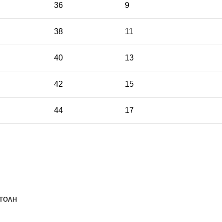
36
9
38
11
40
13
42
15
44
17
ΤΟΛΗ