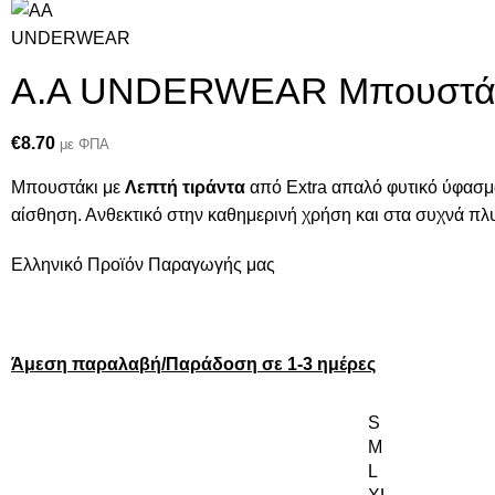
Α.A UNDERWEAR Μπουστάκι 
€
8.70
με ΦΠΑ
Μπουστάκι με
Λεπτή τιράντα
από Extra απαλό φυτικό ύφασμα
αίσθηση. Ανθεκτικό στην καθημερινή χρήση και στα συχνά πλ
Ελληνικό Προϊόν Παραγωγής μας
Άμεση παραλαβή/Παράδοση σε 1-3 ημέρες
S
M
L