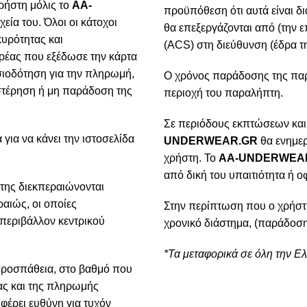
ρήστη μόλις το
AA-
προϋπόθεση ότι αυτά είναι δ
χεία του. Όλοι οι κάτοχοι
θα επεξεργάζονται από (την ε
κυρότητας και
(ACS) στη διεύθυνση (έδρα τη
ρέας που εξέδωσε την κάρτα
ιοδότηση για την πληρωμή,
Ο χρόνος παράδοσης της παρα
υστέρηση ή μη παράδοση της
περιοχή του παραλήπτη.
Σε περιόδους εκπτώσεων και
για να κάνει την ιστοσελίδα
UNDERWEAR.GR
θα ενημερ
χρήστη. Το
AA-UNDERWEA
από δική του υπαιτιότητα ή ο
της διεκπεραιώνονται
αιώς, οι οποίες
Στην περίπτωση που ο χρήστ
 περιβάλλον κεντρικού
χρονικό διάστημα, (παράδοση
*Τα μεταφορικά σε όλη την Ε
προσπάθεια, στο βαθμό που
ίας και της πληρωμής
φέρει ευθύνη για τυχόν