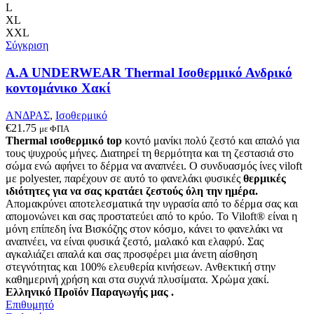
Οι
L
επιλογές
XL
μπορούν
XXL
να
Σύγκριση
επιλεγούν
στη
Α.A UNDERWEAR Thermal Ισοθερμικό Ανδρικό
σελίδα
κοντομάνικο Χακί
του
προϊόντος
ΑΝΔΡΑΣ
,
Ισοθερμικό
€
21.75
με ΦΠΑ
Thermal ισοθερμικό top
κοντό μανίκι πολύ ζεστό και απαλό
για
τους ψυχρούς μήνες. Δ
ιατηρεί τη θερμότητα και τη ζεστασιά στο
σώμα ενώ αφήνει το δέρμα να αναπνέει
.
Ο συνδυασμός ίνες viloft
με polyester, παρέχουν σε αυτό το φανελάκι φυσικές
θερμικές
ιδιότητες για να σας κρατάει ζεστούς όλη την ημέρα.
Απομακρύνει αποτελεσματικά την υγρασία από το δέρμα σας και
απομονώνει και σας προστατεύει από το κρύο. Το Viloft® είναι η
μόνη επίπεδη ίνα Βισκόζης στον κόσμο, κάνει το φανελάκι να
αναπνέει, να είναι φυσικά ζεστό, μαλακό και ελαφρύ. Σας
αγκαλιάζει απαλά και σας προσφέρει μια άνετη αίσθηση
στεγνότητας και 100% ελευθερία κινήσεων. Ανθεκτική στην
καθημερινή χρήση και στα συχνά πλυσίματα.
Χρώμα χακί.
Ελληνικό Προϊόν Παραγωγής μας .
Επιθυμητό