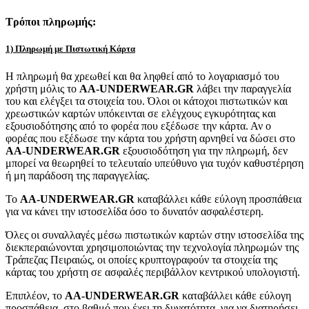
Τρόποι πληρωμής:
1) Πληρωμή με Πιστωτική Κάρτα
Η πληρωμή θα χρεωθεί και θα ληφθεί από το λογαριασμό του
χρήστη μόλις το
AA-UNDERWEAR.GR
λάβει την παραγγελία
του και ελέγξει τα στοιχεία του. Όλοι οι κάτοχοι πιστωτικών και
χρεωστικών καρτών υπόκεινται σε ελέγχους εγκυρότητας και
εξουσιοδότησης από το φορέα που εξέδωσε την κάρτα. Αν ο
φορέας που εξέδωσε την κάρτα του χρήστη αρνηθεί να δώσει στο
AA-UNDERWEAR.GR
εξουσιοδότηση για την πληρωμή, δεν
μπορεί να θεωρηθεί το τελευταίο υπεύθυνο για τυχόν καθυστέρηση
ή μη παράδοση της παραγγελίας.
Το
AA-UNDERWEAR.GR
καταβάλλει κάθε εύλογη προσπάθεια
για να κάνει την ιστοσελίδα όσο το δυνατόν ασφαλέστερη.
Όλες οι συναλλαγές μέσω πιστωτικών καρτών στην ιστοσελίδα της
διεκπεραιώνονται χρησιμοποιώντας την τεχνολογία πληρωμών της
Τράπεζας Πειραιώς, οι οποίες κρυπτογραφούν τα στοιχεία της
κάρτας του χρήστη σε ασφαλές περιβάλλον κεντρικού υπολογιστή.
Επιπλέον, το
AA-UNDERWEAR.GR
καταβάλλει κάθε εύλογη
προσπάθεια, στο βαθμό που έχει τη δυνατότητα, για να διατηρήσει