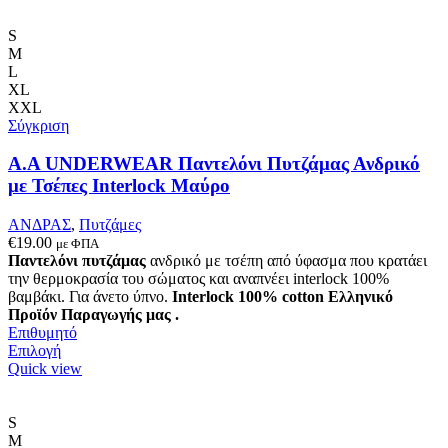
έχει
πολλαπλές
S
παραλλαγές.
M
Οι
L
επιλογές
XL
μπορούν
XXL
να
Σύγκριση
επιλεγούν
στη
A.A UNDERWEAR Παντελόνι Πυτζάμας Ανδρικό
σελίδα
με Τσέπες Interlock Μαύρο
του
προϊόντος
ΑΝΔΡΑΣ
,
Πυτζάμες
€
19.00
με ΦΠΑ
Παντελόνι πυτζάμας
ανδρικό με τσέπη από ύφασμα που κρατάει
την θερμοκρασία του σώματος και αναπνέει interlock 100%
βαμβάκι. Για άνετο ύπνο.
Interlock 100% cotton
Ελληνικό
Προϊόν Παραγωγής μας .
Επιθυμητό
Αυτό
Επιλογή
το
Quick view
προϊόν
έχει
πολλαπλές
S
παραλλαγές.
M