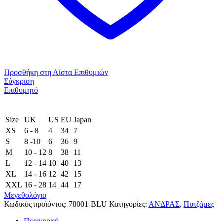
Προσθήκη στη Λίστα Επιθυμιών
Σύγκριση
Επιθυμητό
Size
UK
US
EU
Japan
XS
6 - 8
4
34
7
S
8 -10
6
36
9
M
10 - 12
8
38
11
L
12 - 14
10
40
13
XL
14 - 16
12
42
15
XXL
16 - 28
14
44
17
Μεγεθολόγιο
Κωδικός προϊόντος:
78001-BLU
Κατηγορίες:
ΑΝΔΡΑΣ
,
Πυτζάμες
Περιγραφή