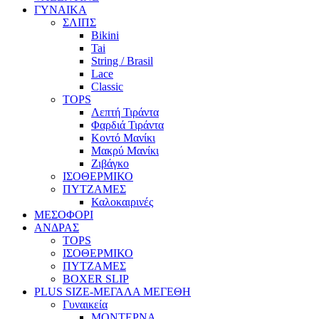
ΓΥΝΑΙΚΑ
ΣΛΙΠΣ
Bikini
Tai
String / Brasil
Lace
Classic
TOPS
Λεπτή Τιράντα
Φαρδιά Τιράντα
Κοντό Μανίκι
Μακρύ Μανίκι
Ζιβάγκο
ΙΣΟΘΕΡΜΙΚΟ
ΠΥΤΖΑΜΕΣ
Καλοκαιρινές
ΜΕΣΟΦΟΡΙ
ΑΝΔΡΑΣ
TOPS
ΙΣΟΘΕΡΜΙΚΟ
ΠΥΤΖΑΜΕΣ
BOXER SLIP
PLUS SIZE
-ΜΕΓΑΛΑ ΜΕΓΕΘΗ
Γυναικεία
ΜΟΝΤΕΡΝΑ