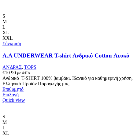
S
M
L
XL
XXL
Σύγκριση
Α.A UNDERWEAR T-shirt Ανδρικό Cotton Λευκό
ΑΝΔΡΑΣ
,
TOPS
€
10.90
με ΦΠΑ
Ανδρικό T-SHIRT 100% βαμβάκι. Ιδανικό για καθημερινή χρήση.
Ελληνικό Προϊόν Παραγωγής μας
Επιθυμητό
Αυτό
Επιλογή
το
Quick view
προϊόν
έχει
πολλαπλές
S
παραλλαγές.
M
Οι
L
επιλογές
XL