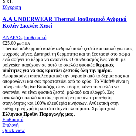
μπορούν
XXL
να
Σύγκριση
επιλεγούν
στη
Α.A UNDERWEAR Thermal Ισοθερμικό Ανδρικό
σελίδα
Κολάν Σκελέα Χακί
του
προϊόντος
ΑΝΔΡΑΣ
,
Ισοθερμικό
€
25.00
με ΦΠΑ
Thermal ισοθερμικό κολάν ανδρικό πολύ ζεστό και απαλό
για τους
ψυχρούς μήνες. Δ
ιατηρεί τη θερμότητα και τη ζεστασιά στο σώμα
ενώ αφήνει το δέρμα να αναπνέει
.
Ο συνδυασμός ίνες viloft με
polyester, παρέχουν σε αυτό το σκελέα φυσικές
θερμικές
ιδιότητες για να σας κρατάει ζεστούς όλη την ημέρα.
Απομακρύνει αποτελεσματικά την υγρασία από το δέρμα σας και
απομονώνει και σας προστατεύει από το κρύο. Το Viloft® είναι η
μόνη επίπεδη ίνα Βισκόζης στον κόσμο, κάνει το σκελέα να
αναπνέει, να είναι φυσικά ζεστό, μαλακό και ελαφρύ. Σας
αγκαλιάζει απαλά και σας προσφέρει μια άνετη αίσθηση
στεγνότητας και 100% ελευθερία κινήσεων. Ανθεκτική στην
καθημερινή χρήση και στα συχνά πλυσίματα.
Χρώμα χακί.
Ελληνικό Προϊόν Παραγωγής μας .
Επιθυμητό
Αυτό
Επιλογή
το
Quick view
προϊόν