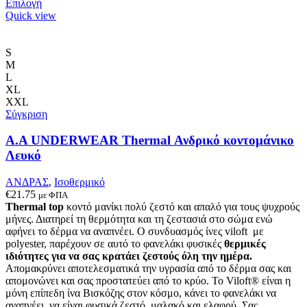
Αυτό
Επιλογή
το
Quick view
προϊόν
έχει
πολλαπλές
S
παραλλαγές.
M
Οι
L
επιλογές
XL
μπορούν
XXL
να
Σύγκριση
επιλεγούν
στη
Α.A UNDERWEAR Thermal Ανδρικό κοντομάνικο
σελίδα
Λευκό
του
προϊόντος
ΑΝΔΡΑΣ
,
Ισοθερμικό
€
21.75
με ΦΠΑ
Thermal top
κοντό μανίκι πολύ ζεστό και απαλό
για τους ψυχρούς
μήνες. Δ
ιατηρεί τη θερμότητα και τη ζεστασιά στο σώμα ενώ
αφήνει το δέρμα να αναπνέει
.
Ο συνδυασμός ίνες viloft με
polyester, παρέχουν σε αυτό το φανελάκι φυσικές
θερμικές
ιδιότητες για να σας κρατάει ζεστούς όλη την ημέρα.
Απομακρύνει αποτελεσματικά την υγρασία από το δέρμα σας και
απομονώνει και σας προστατεύει από το κρύο. Το Viloft® είναι η
μόνη επίπεδη ίνα Βισκόζης στον κόσμο, κάνει το φανελάκι να
αναπνέει, να είναι φυσικά ζεστό, μαλακό και ελαφρύ. Σας