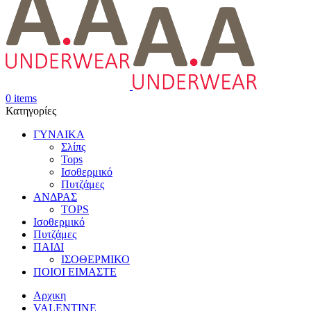
0
items
Κατηγορίες
ΓΥΝΑΙΚΑ
Σλίπς
Tops
Ισοθερμικό
Πυτζάμες
ΑΝΔΡΑΣ
TOPS
Ισοθερμικό
Πυτζάμες
ΠΑΙΔΙ
ΙΣΟΘΕΡΜΙΚΟ
ΠΟΙΟΙ ΕΙΜΑΣΤΕ
Αρχικη
VALENTINE