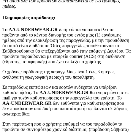
*Η αποστολή των προϊόντων διεκπεραιώνεται σε 1-3 εργάσιμες
ημέρες.
Πληροφορίες παράδοσης:
To
AA-UNDERWEAR.GR
δεσμεύεται να αποστείλει τα
προϊόντα από το κέντρο διανομής του εντός μίας (1) εργάσιμης
ημέρας από την ολοκλήρωση της παραγγελίας, με την προϋπόθεση
ότι αυτά είναι διαθέσιμα. Όσες παραγγελίες τοποθετούνται το
Σαββατοκύριακο θα επεξεργάζονται από (την επόμενη) Δευτέρα. Τα
προϊόντα παραδίδονται με εταιρεία courier (ACS) στη διεύθυνση
(έδρα της μεταφορικής) που έχει επιλέξει ο χρήστης.
Ο χρόνος παράδοσης της παραγγελίας είναι 1 έως 3 ημέρες,
ανάλογα τη γεωγραφική περιοχή του παραλήπτη.
Σε περιόδους εκπτώσεων και εορτών ενδέχεται να υπάρξουν
καθυστερήσεις. Το
AA-UNDERWEAR.GR
θα ενημερώνει με e-
mail για τυχόν καθυστερήσεις στην παραγγελία του χρήστη. Το
AA-UNDERWEAR.GR
δεν ευθύνεται για καθυστερήσεις που
δεν προκύπτουν από δική του υπαιτιότητα ή οφείλονται σε λόγους
ανωτέρας βίας.
Στην περίπτωση που ο χρήστης επιθυμεί να του παραδοθούν τα
προϊόντα σε συντομότερο χρονικό διάστημα, (παράδοση Σάββατο)