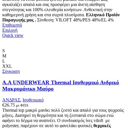
αγκαλιάζει απαλά και σας προσφέρει μια άνετη αίσθηση
στεγνότητας και 100% ελευθερία κινήσεων. Ανθεκτική στην
καθημερινή χρήση και στα συχνά πλυσίματα.
Ελληνικό Προϊόν
Παραγωγής μας .
Σύνθεση: VILOFT 48%/PES 48%/EL 4%
Επιθυμητό
Αυτό
Επιλογή
το
Quick view
προϊόν
έχει
πολλαπλές
S
παραλλαγές.
M
Οι
L
επιλογές
XXL
μπορούν
Σύγκριση
να
επιλεγούν
Α.A UNDERWEAR Thermal Ισοθερμικό Ανδρικό
στη
Μακρυμάνικο Μαύρο
σελίδα
του
ΑΝΔΡΑΣ
,
Ισοθερμικό
προϊόντος
€
26.75
με ΦΠΑ
Thermal top μακρύ μανίκι πολύ ζεστό και απαλό
για τους ψυχρούς
μήνες. Δ
ιατηρεί τη θερμότητα και τη ζεστασιά στο σώμα ενώ
αφήνει το δέρμα να αναπνέει
.
Ο συνδυασμός ίνες viloft με
polyester, παρέχουν σε αυτό το φανελάκι φυσικές
θερμικές