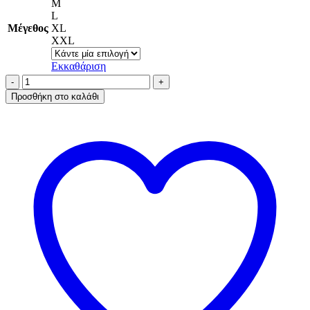
M
L
Μέγεθος
XL
XXL
Εκκαθάριση
Α.A
UNDERWEAR
Προσθήκη στο καλάθι
Πιτζάμα
Ανδρική
Καλοκαιρινή
με
μακρύ
παντελόνι
Cotton
Μπλε
Beach
ποσότητα