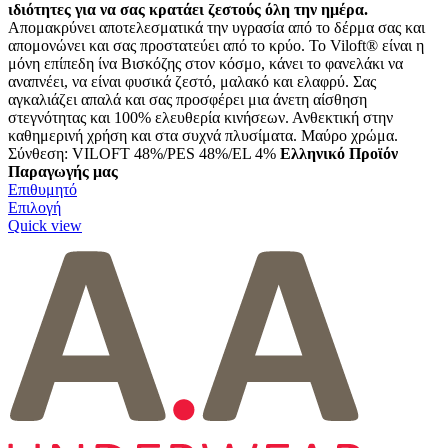
ιδιότητες για να σας κρατάει ζεστούς όλη την ημέρα.
Απομακρύνει αποτελεσματικά την υγρασία από το δέρμα σας και
απομονώνει και σας προστατεύει από το κρύο. Το Viloft® είναι η
μόνη επίπεδη ίνα Βισκόζης στον κόσμο, κάνει το φανελάκι να
αναπνέει, να είναι φυσικά ζεστό, μαλακό και ελαφρύ. Σας
αγκαλιάζει απαλά και σας προσφέρει μια άνετη αίσθηση
στεγνότητας και 100% ελευθερία κινήσεων. Ανθεκτική στην
καθημερινή χρήση και στα συχνά πλυσίματα. Μαύρο χρώμα.
Σύνθεση: VILOFT 48%/PES 48%/EL 4%
Ελληνικό Προϊόν
Παραγωγής μας
Επιθυμητό
Αυτό
Επιλογή
το
Quick view
προϊόν
έχει
πολλαπλές
παραλλαγές.
Οι
επιλογές
μπορούν
να
επιλεγούν
στη
σελίδα
του