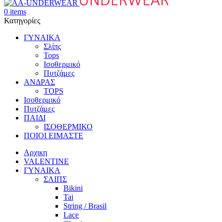
0
items
Κατηγορίες
ΓΥΝΑΙΚΑ
Σλίπς
Tops
Ισοθερμικό
Πυτζάμες
ΑΝΔΡΑΣ
TOPS
Ισοθερμικό
Πυτζάμες
ΠΑΙΔΙ
ΙΣΟΘΕΡΜΙΚΟ
ΠΟΙΟΙ ΕΙΜΑΣΤΕ
Αρχικη
VALENTINE
ΓΥΝΑΙΚΑ
ΣΛΙΠΣ
Bikini
Tai
String / Brasil
Lace