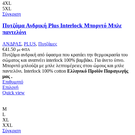
παραλλαγές.
4XL
Οι
5XL
επιλογές
Σύγκριση
μπορούν
να
Πυτζάμα Ανδρική Plus Interlock Μπορντό Μπλε
επιλεγούν
παντελόνι
στη
σελίδα
ΑΝΔΡΑΣ
,
PLUS
,
Πυτζάμες
του
€
41.50
με ΦΠΑ
προϊόντος
Πυτζάμα ανδρική από ύφασμα που κρατάει την θερμοκρασία του
σώματος και αναπνέει interlock 100% βαμβάκι. Για άνετο ύπνο.
Μπορντό μπλούζα με μπλε λεπτομέρειες στου ώμους και μπλε
παντελόνι. Interlock 100% cotton
Ελληνικό Προϊόν Παραγωγής
μας .
Επιθυμητό
Αυτό
Επιλογή
το
Quick view
προϊόν
έχει
πολλαπλές
M
παραλλαγές.
L
Οι
XL
επιλογές
XXL
μπορούν
Σύγκριση