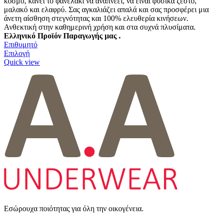
κόσμο, κάνει το φανελάκι να αναπνέει, να είναι φυσικά ζεστό,
μαλακό και ελαφρύ. Σας αγκαλιάζει απαλά και σας προσφέρει μια
άνετη αίσθηση στεγνότητας και 100% ελευθερία κινήσεων.
Ανθεκτική στην καθημερινή χρήση και στα συχνά πλυσίματα.
Ελληνικό Προϊόν Παραγωγής μας .
Επιθυμητό
Αυτό
Επιλογή
το
Quick view
προϊόν
έχει
πολλαπλές
παραλλαγές.
Οι
επιλογές
μπορούν
να
επιλεγούν
στη
σελίδα
του
προϊόντος
Εσώρουχα ποιότητας για όλη την οικογένεια.