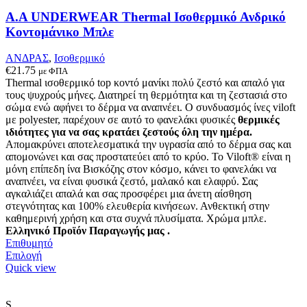
να
επιλεγούν
Α.A UNDERWEAR Thermal Ισοθερμικό Ανδρικό
στη
Κοντομάνικο Μπλε
σελίδα
του
ΑΝΔΡΑΣ
,
Ισοθερμικό
προϊόντος
€
21.75
με ΦΠΑ
Thermal ισοθερμικό top κοντό μανίκι πολύ ζεστό και απαλό
για
τους ψυχρούς μήνες. Δ
ιατηρεί τη θερμότητα και τη ζεστασιά στο
σώμα ενώ αφήνει το δέρμα να αναπνέει
.
Ο συνδυασμός ίνες viloft
με polyester, παρέχουν σε αυτό το φανελάκι φυσικές
θερμικές
ιδιότητες για να σας κρατάει ζεστούς όλη την ημέρα.
Απομακρύνει αποτελεσματικά την υγρασία από το δέρμα σας και
απομονώνει και σας προστατεύει από το κρύο. Το Viloft® είναι η
μόνη επίπεδη ίνα Βισκόζης στον κόσμο, κάνει το φανελάκι να
αναπνέει, να είναι φυσικά ζεστό, μαλακό και ελαφρύ. Σας
αγκαλιάζει απαλά και σας προσφέρει μια άνετη αίσθηση
στεγνότητας και 100% ελευθερία κινήσεων. Ανθεκτική στην
καθημερινή χρήση και στα συχνά πλυσίματα.
Χρώμα μπλε.
Ελληνικό Προϊόν Παραγωγής μας .
Επιθυμητό
Αυτό
Επιλογή
το
Quick view
προϊόν
έχει
πολλαπλές
S