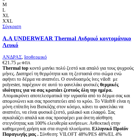
παραλλαγές.
M
Οι
L
επιλογές
XL
μπορούν
XXL
να
Σύγκριση
επιλεγούν
στη
Α.A UNDERWEAR Thermal Ανδρικό κοντομάνικο
σελίδα
Λευκό
του
προϊόντος
ΑΝΔΡΑΣ
,
Ισοθερμικό
€
21.75
με ΦΠΑ
Thermal top
κοντό μανίκι πολύ ζεστό και απαλό
για τους ψυχρούς
μήνες. Δ
ιατηρεί τη θερμότητα και τη ζεστασιά στο σώμα ενώ
αφήνει το δέρμα να αναπνέει
.
Ο συνδυασμός ίνες viloft με
polyester, παρέχουν σε αυτό το φανελάκι φυσικές
θερμικές
ιδιότητες για να σας κρατάει ζεστούς όλη την ημέρα.
Απομακρύνει αποτελεσματικά την υγρασία από το δέρμα σας και
απομονώνει και σας προστατεύει από το κρύο. Το Viloft® είναι η
μόνη επίπεδη ίνα Βισκόζης στον κόσμο, κάνει το φανελάκι να
αναπνέει, να είναι φυσικά ζεστό, μαλακό και ελαφρύ. Σας
αγκαλιάζει απαλά και σας προσφέρει μια άνετη αίσθηση
στεγνότητας και 100% ελευθερία κινήσεων. Ανθεκτική στην
καθημερινή χρήση και στα συχνά πλυσίματα.
Ελληνικό Προϊόν
Παραγωγής μας .
Σύνθεση: VILOFT 48%/PES 48%/EL 4%