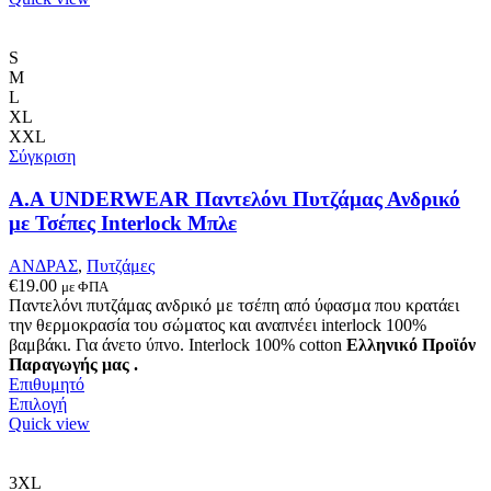
προϊόν
έχει
πολλαπλές
S
παραλλαγές.
M
Οι
L
επιλογές
XL
μπορούν
XXL
να
Σύγκριση
επιλεγούν
στη
A.A UNDERWEAR Παντελόνι Πυτζάμας Ανδρικό
σελίδα
με Τσέπες Interlock Μπλε
του
προϊόντος
ΑΝΔΡΑΣ
,
Πυτζάμες
€
19.00
με ΦΠΑ
Παντελόνι πυτζάμας ανδρικό με τσέπη από ύφασμα που κρατάει
την θερμοκρασία του σώματος και αναπνέει interlock 100%
βαμβάκι. Για άνετο ύπνο. Interlock 100% cotton
Ελληνικό Προϊόν
Παραγωγής μας .
Επιθυμητό
Αυτό
Επιλογή
το
Quick view
προϊόν
έχει
πολλαπλές
3XL