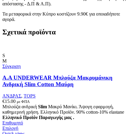
απόστασης - Δ.Π & Α.Π).
Τα μεταφορικά στην Κύπρο κοστίζουν 9.90€ για οποιαδήποτε
αγορά.
Σχετικά προϊόντα
S
M
Σύγκριση
A.A UNDERWEAR Μπλούζα Μακρυμάνικη
Ανδρική Slim Cotton Μαύρη
ΑΝΔΡΑΣ
,
TOPS
€
15.00
με ΦΠΑ
Μπλούζα ανδρική
Slim
Μακρύ Μανίκι. Άψογη εφαρμογή,
καθημερινή χρήση. Ελληνικό Προϊόν. 90% cotton-10% elastane
Ελληνικό Προϊόν Παραγωγής μας .
Επιθυμητό
Αυτό
Επιλογή
το
Quick view