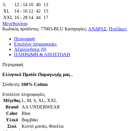
L
12 - 14
10
40
13
XL
14 - 16
12
42
15
XXL
16 - 28
14
44
17
Μεγεθολόγιο
Κωδικός προϊόντος:
77003-BLU
Κατηγορίες:
ΑΝΔΡΑΣ
,
Πυτζάμες
Περιγραφή
Επιπλέον πληροφορίες
Αξιολογήσεις (0)
ΠΛΗΡΩΜΗ & ΑΠΟΣΤΟΛΗ
Περιγραφή
Ελληνικό Προϊόν Παραγωγής μας .
Σύνθεση:
100% Cotton
Επιπλέον πληροφορίες
Μέγεθος
L
,
M
,
S
,
XL
,
XXL
Brand
AA UNDERWEAR
Color
Blue
Υλικό
Βαμβάκι
Στυλ
Κοντό μανίκι
,
Φανέλα