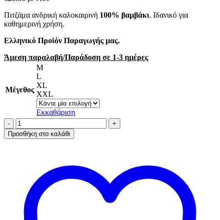
Πιτζάμα ανδρική καλοκαιρινή
100% βαμβάκι
. Ιδανικό για
καθημερινή χρήση.
Ελληνικό Προϊόν Παραγωγής μας.
Άμεση παραλαβή/Παράδοση σε 1-3 ημέρες
M
L
XL
Μέγεθος
XXL
Εκκαθάριση
Α.A
UNDERWEAR
Προσθήκη στο καλάθι
Πιτζάμα
Ανδρική
Καλοκαιρινή
Cotton
Μπλε
Beer
ποσότητα