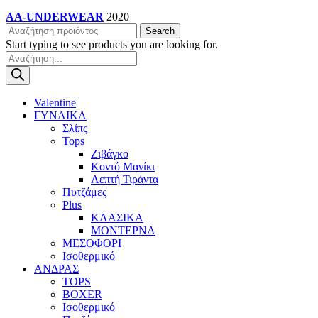
AA-UNDERWEAR
2020
Search
Start typing to see products you are looking for.
Products
search
Valentine
ΓΥΝΑΙΚΑ
Σλίπς
Tops
Ζιβάγκο
Κοντό Μανίκι
Λεπτή Τιράντα
Πυτζάμες
Plus
ΚΛΑΣΙΚΑ
ΜΟΝΤΕΡΝΑ
ΜΕΣΟΦΟΡΙ
Ισοθερμικό
ΑΝΔΡΑΣ
TOPS
BOXER
Ισοθερμικό