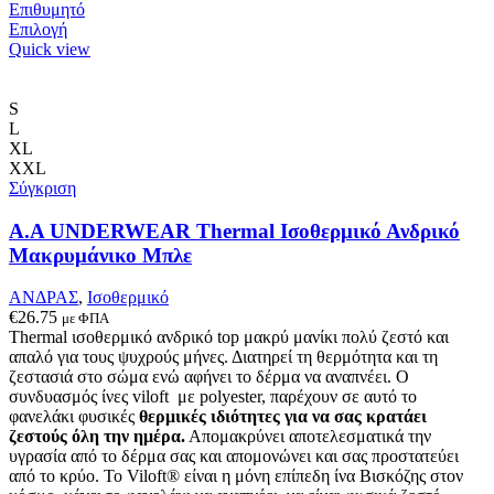
Επιθυμητό
Αυτό
Επιλογή
το
Quick view
προϊόν
έχει
πολλαπλές
S
παραλλαγές.
L
Οι
XL
επιλογές
XXL
μπορούν
Σύγκριση
να
επιλεγούν
Α.A UNDERWEAR Thermal Ισοθερμικό Ανδρικό
στη
Μακρυμάνικο Μπλε
σελίδα
του
ΑΝΔΡΑΣ
,
Ισοθερμικό
προϊόντος
€
26.75
με ΦΠΑ
Thermal ισοθερμικό ανδρικό top μακρύ μανίκι πολύ ζεστό και
απαλό
για τους ψυχρούς μήνες. Δ
ιατηρεί τη θερμότητα και τη
ζεστασιά στο σώμα ενώ αφήνει το δέρμα να αναπνέει
.
Ο
συνδυασμός ίνες viloft με polyester, παρέχουν σε αυτό το
φανελάκι φυσικές
θερμικές
ιδιότητες για να σας κρατάει
ζεστούς όλη την ημέρα.
Απομακρύνει αποτελεσματικά την
υγρασία από το δέρμα σας και απομονώνει και σας προστατεύει
από το κρύο. Το Viloft® είναι η μόνη επίπεδη ίνα Βισκόζης στον