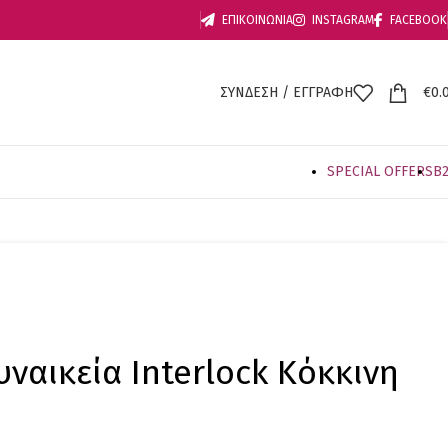
ΕΠΙΚΟΙΝΩΝΙΑ
INSTAGRAM
FACEBOOK
ΣΥΝΔΕΣΗ / ΕΓΓΡΑΦΗ
€
0.
SPECIAL OFFER
S
B
ναικεία Ιnterlock Κόκκινη