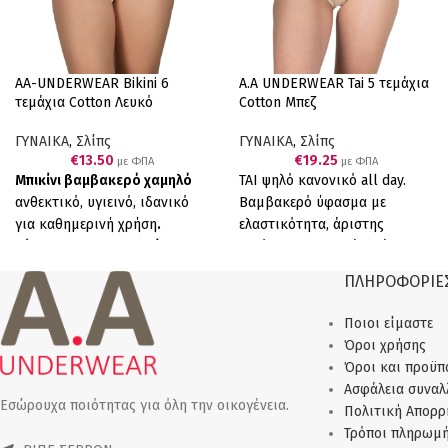
AA-UNDERWEAR Bikini 6
A.A UNDERWEAR Tai 5 τεμάχια
τεμάχια Cotton Λευκό
Cotton Μπεζ
ΓΥΝΑΙΚΑ
,
Σλίπς
ΓΥΝΑΙΚΑ
,
Σλίπς
€
13.50
€
19.25
με ΦΠΑ
με ΦΠΑ
Μπικίνι βαμβακερό χαμηλό
ΤΑΙ ψηλό κανονικό all day.
ανθεκτικό, υγιεινό, ιδανικό
Βαμβακερό ύφασμα με
για καθημερινή χρήση
.
ελαστικότητα, άριστης
Σύνθεση: 100% Βαμβάκι
ποιότητας προσφέρει άνεση,
Ελληνικό Προϊόν Παραγωγής
αντοχή και τέλεια εφαρμογή.
ΠΛΗΡΟΦΟΡΙΕ
μας.
Πακέτο
6 τεμαχίων (6
90% COTTON, 10% ELASTANE.
Λευκό).
Συσκευασία πέντε τεμαχίων (5
Ποιοι είμαστε
μπεζ)
Όροι χρήσης
Όροι και προϋπ
Ασφάλεια συνα
Εσώρουχα ποιότητας για όλη την οικογένεια.
Πολιτική Απορρ
Τρόποι πληρωμ