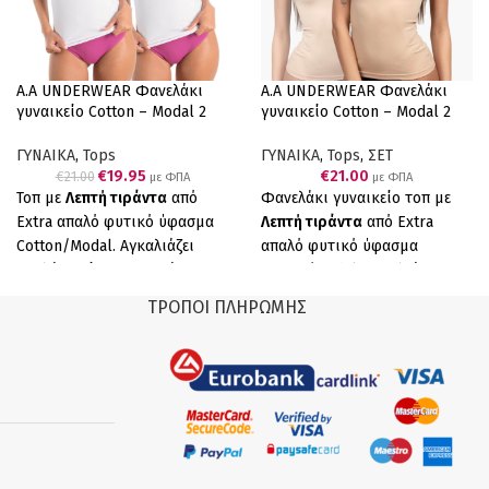
Α.A UNDERWEAR Φανελάκι
Α.A UNDERWEAR Φανελάκι
γυναικείο Cotton – Modal 2
γυναικείο Cotton – Modal 2
τεμάχια
τεμάχια Μπεζ
ΓΥΝΑΙΚΑ
,
Tops
ΓΥΝΑΙΚΑ
,
Tops
,
ΣΕΤ
€
19.95
€
21.00
€
21.00
με ΦΠΑ
με ΦΠΑ
Τοπ με
Λεπτή τιράντα
από
Φανελάκι γυναικείο τοπ με
Extra απαλό φυτικό ύφασμα
Λεπτή τιράντα
από Extra
Cotton/Modal. Αγκαλιάζει
απαλό φυτικό ύφασμα
απαλά χαρίζοντας ευχάριστη
Cotton/Modal. Αγκαλιάζει
αίσθηση. Ανθεκτικό στην
απαλά χαρίζοντας ευχάριστη
ΤΡΌΠΟΙ ΠΛΗΡΩΜΉΣ
καθημερινή χρήση και στα
αίσθηση. Ανθεκτικό στην
συχνά πλυσίματα. Ελληνικό
καθημερινή χρήση και στα
Προϊόν Παραγωγής μας 2
συχνά πλυσίματα. Ελληνικό
τεμάχια (2 λευκά)
Προϊόν Παραγωγής μας 2
τεμάχια (2 μπεζ)