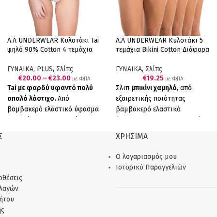
A.A UNDERWEAR Κυλοτάκι Tai
A.A UNDERWEAR Κυλοτάκι 5
ψηλό 90% Cotton 4 τεμάχια
τεμάχια Bikini Cotton Διάφορα
Λευκό
χρώματα
ΓΥΝΑΙΚΑ
,
PLUS
,
Σλίπς
ΓΥΝΑΙΚΑ
,
Σλίπς
€
20.00
–
€
23.00
€
19.25
με ΦΠΑ
με ΦΠΑ
Tai με φαρδύ υφαντό πολύ
Σλιπ
μπικίνι χαμηλό
, από
απαλό λάστιχο.
Από
εξαιρετικής ποιότητας
βαμβακερό ελαστικό ύφασμα
βαμβακερό ελαστικό
για υπέροχη εφαρμογή.
ύφασμα. Άνετη καθημερινή
Συσκευασία τεσσάρων
σειρά.
Οικονομική
Σ
ΧΡΗΣΙΜΑ
τεμαχίων (4 λευκά).
Σύνθεση:
συσκευασία 5 τεμαχιων
(μπλε
90%COTTON 10%ELASTANE
κόκκινο λάστιχο, κοραλί μπλέ
Ο λογαριασμός μου
Ελληνικό Προϊόν Παραγωγής
λάστιχο, μοβ ασημί λάστιχο,
Ιστορικό Παραγγελιών
μας
κοραλί με ασημί λάστιχο, ροζ
οθέσεις
μπλε λάστιχο).
Ελληνικό
λλαγών
Προϊόν Παραγωγής μας
ήτου
ής