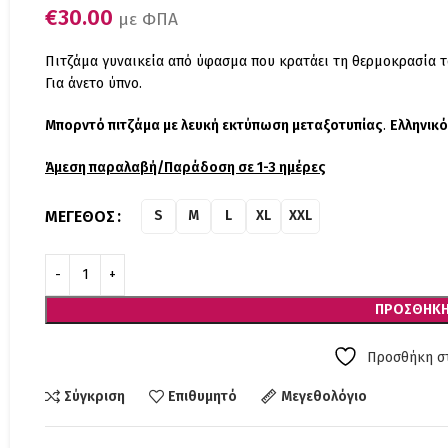
€
30.00
με ΦΠΑ
Πιτζάμα γυναικεία από ύφασμα που κρατάει τη θερμοκρασία 
Για άνετο ύπνο.
Μπορντό πιτζάμα με λευκή εκτύπωση μεταξοτυπίας
.
Ελληνικό
Άμεση παραλαβή/Παράδοση σε 1-3 ημέρες
ΜΈΓΕΘΟΣ
S
M
L
XL
XXL
ΠΡΟΣΘΉΚΗ
Προσθήκη στ
Σύγκριση
Επιθυμητό
Μεγεθολόγιο