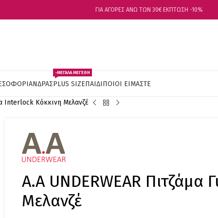
ΓΙΑ ΑΓΟΡΕΣ ΑΝΩ ΤΩΝ 30€ ΕΚΠΤΩΣΗ -10%
-ΜΕΓΑΛΑ ΜΕΓΕΘΗ
ΕΣΟΦΟΡΙ
ΑΝΔΡΑΣ
PLUS SIZE
ΠΑΙΔΙ
ΠΟΙΟΙ ΕΙΜΑΣΤΕ
 Ιnterlock Κόκκινη Μελανζέ
Α.A UNDERWEAR Πιτζάμα Γυ
Μελανζέ