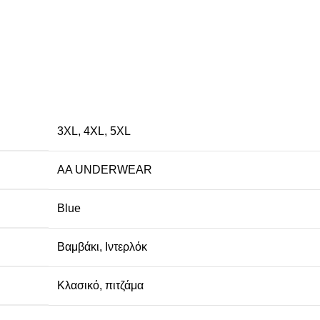
3XL
,
4XL
,
5XL
AA UNDERWEAR
Blue
Βαμβάκι
,
Ιντερλόκ
Κλασικό
,
πιτζάμα