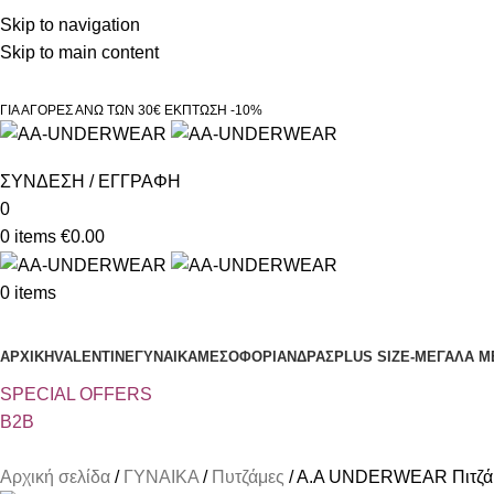
Τηλεφωνικές παραγγελίες 23210 97300
Skip to navigation
Skip to main content
ΓΙΑ ΑΓΟΡΕΣ ΑΝΩ ΤΩΝ 30€ ΕΚΠΤΩΣΗ -10%
ΣΥΝΔΕΣΗ / ΕΓΓΡΑΦΗ
0
0
items
€
0.00
0
items
Κατηγορίες
ΑΡΧΙΚΗ
VALENTINE
ΓΥΝΑΙΚΑ
ΜΕΣΟΦΟΡΙ
ΑΝΔΡΑΣ
PLUS SIZE
-ΜΕΓΑΛΑ Μ
SPECIAL OFFER
S
B2B
Αρχική σελίδα
ΓΥΝΑΙΚΑ
Πυτζάμες
Α.A UNDERWEAR Πιτζάμα 