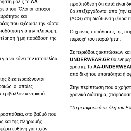
ρήστη μόλις το
AA-
προϋπόθεση ότι αυτά είναι δ
χεία του. Όλοι οι κάτοχοι
θα επεξεργάζονται από (την ε
κυρότητας και
(ACS) στη διεύθυνση (έδρα τη
ρέας που εξέδωσε την κάρτα
ιοδότηση για την πληρωμή,
Ο χρόνος παράδοσης της παρα
υστέρηση ή μη παράδοση της
περιοχή του παραλήπτη.
Σε περιόδους εκπτώσεων και
για να κάνει την ιστοσελίδα
UNDERWEAR.GR
θα ενημερ
χρήστη. Το
AA-UNDERWEA
από δική του υπαιτιότητα ή ο
της διεκπεραιώνονται
αιώς, οι οποίες
Στην περίπτωση που ο χρήστ
 περιβάλλον κεντρικού
χρονικό διάστημα, (παράδοση
*Τα μεταφορικά σε όλη την Ε
προσπάθεια, στο βαθμό που
ίας και της πληρωμής
φέρει ευθύνη για τυχόν