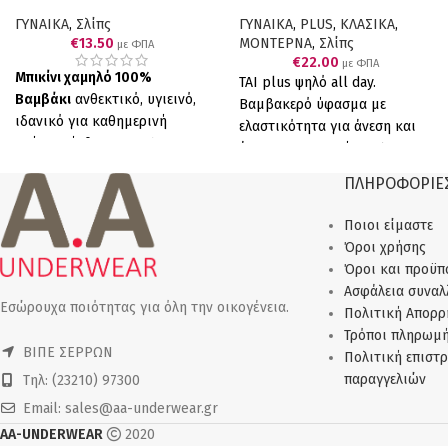
ΓΥΝΑΙΚΑ
,
Σλίπς
ΓΥΝΑΙΚΑ
,
PLUS
,
ΚΛΑΣΙΚΑ
,
€
13.50
ΜΟΝΤΕΡΝΑ
,
Σλίπς
με ΦΠΑ
€
22.00
με ΦΠΑ
Μπικίνι χαμηλό 100%
ΤΑΙ plus ψηλό all day.
Βαμβάκι
ανθεκτικό, υγιεινό,
Βαμβακερό ύφασμα με
ιδανικό για καθημερινή
ελαστικότητα για άνεση και
χρήση
.
Σύνθεση:
100%
άριστη εφαρμογή. 90%
Βαμβάκι
Ελληνικό Προϊόν
COTTON, 10% ELASTANΕ.
ΠΛΗΡΟΦΟΡΙΕ
Παραγωγής μας
Πακέτο 6
Συσκευασία τεσσάρων
τεμαχίων (6 μαύρα).
τεμαχίων (4 λευκά).
Ποιοι είμαστε
Όροι χρήσης
Όροι και προϋπ
Ασφάλεια συνα
Εσώρουχα ποιότητας για όλη την οικογένεια.
Πολιτική Απορρ
Τρόποι πληρωμ
ΒΙΠΕ ΣΕΡΡΩΝ
Πολιτική επιστ
παραγγελιών
Τηλ: (23210) 97300
Email: sales@aa-underwear.gr
AA-UNDERWEAR
2020