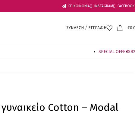
ΕΠΙΚΟΙΝΩΝΙΑ
INSTAGRAM
FACEBOOK
ΣΥΝΔΕΣΗ / ΕΓΓΡΑΦΗ
€
0.
SPECIAL OFFER
S
B
γυναικείο Cotton – Modal