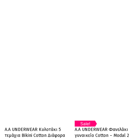
Sale!
5
A.A UNDERWEAR Κυλοτάκι 5
Α.A UNDERWEAR Φανελάκι
%
OFF
τεμάχια Bikini Cotton Διάφορα
γυναικείο Cotton – Modal 2
Up to
€1.05