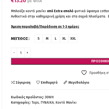
€
13.20
με ΦΠΑ
Μπλούζα κοντό μανίκι
από Extra απαλό
φυτικό ύφασμα cotton
Ανθεκτικό στην καθημερινή χρήση και στα συχνά πλυσίματα.
Άμεση παραλαβή/Παράδοση σε 1-3 ημέρες
ΜΈΓΕΘΟΣ
S
M
L
XL
XXL
ΠΡΟΣΘΉΚΗ
Προσθήκη στ
Σύγκριση
Επιθυμητό
Μεγεθολόγιο
Κωδικός προϊόντος:
30WH
Κατηγορίες:
Tops
,
ΓΥΝΑΙΚΑ
,
Κοντό Μανίκι