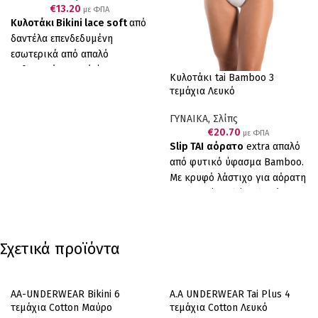
€
13.20
με ΦΠΑ
Κυλοτάκι Bikini lace soft
από
δαντέλα επενδεδυμένη
εσωτερικά από απαλό
ανθεκτικό φυτικό ύφασμα
Κυλοτάκι tai Bamboo 3
cotton/modal, σε συνδυασμό
τεμάχια Λευκό
με επενδεδυμένο λεπτό
λάστιχο για να μη διαγράφει,
ΓΥΝΑΙΚΑ
,
Σλίπς
€
20.70
έχουμε το τέλειο αποτέλεσμα.
με ΦΠΑ
Slip TAI
αόρατο
extra απαλό
Άνεση, απαλότητα και αντοχή.
από φυτικό ύφασμα Bamboo.
Συσκευασία δύο τεμαχίων (2
Με κρυφό λάστιχο για αόρατη
Άσπρα). Ελληνικό Προϊόν
εφαρμογή. Πολύ μαλακό και
Παραγωγής μας
ελαστικό. Συσκευασία τριών
τεμαχίων (3 άσπρα).
Σχετικά προϊόντα
AA-UNDERWEAR Bikini 6
A.A UNDERWEAR Tai Plus 4
τεμάχια Cotton Μαύρο
τεμάχια Cotton Λευκό