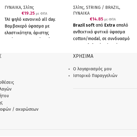
ΓΥΝΑΙΚΑ
,
Σλίπς
Σλίπς
,
STRING / BRAZIL
,
€
19.25
ΓΥΝΑΙΚΑ
με ΦΠΑ
€
14.85
ΤΑΙ ψηλό κανονικό all day.
με ΦΠΑ
Brazil soft
από
Extra
απαλό
Βαμβακερό ύφασμα με
ανθεκτικό φυτικό ύφασμα
ελαστικότητα, άριστης
cotton/modal, σε συνδυασμό
ποιότητας προσφέρει άνεση,
με επενδεδυμένο λεπτό
αντοχή και τέλεια εφαρμογή.
λάστιχο για να μη διαγράφει,
90% COTTON, 10% ELASTANE.
Σ
ΧΡΗΣΙΜΑ
έχουμε το τέλειο αποτέλεσμα.
Συσκευασία πέντε τεμαχίων (5
Άνεση, απαλότητα και αντοχή.
μπεζ)
Ο λογαριασμός μου
Συσκευασία τριών τεμαχίων
Ιστορικό Παραγγελιών
(3 Μπεζ) Ελληνικό Προϊόν
οθέσεις
Παραγωγής μας
λλαγών
ήτου
ής
ροφών / ακυρώσεων