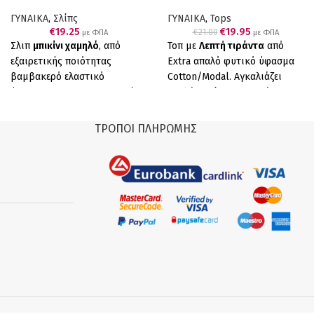
χρώματα
τεμάχια
ΓΥΝΑΙΚΑ
,
Σλίπς
ΓΥΝΑΙΚΑ
,
Tops
€
19.25
€
19.95
€
21.00
με ΦΠΑ
με ΦΠΑ
Σλιπ
μπικίνι χαμηλό
, από
Τοπ με
Λεπτή τιράντα
από
εξαιρετικής ποιότητας
Extra απαλό φυτικό ύφασμα
βαμβακερό ελαστικό
Cotton/Modal. Αγκαλιάζει
ύφασμα. Άνετη καθημερινή
απαλά χαρίζοντας ευχάριστη
σειρά.
Οικονομική
αίσθηση. Ανθεκτικό στην
συσκευασία 5 τεμαχιων
(μπλε
καθημερινή χρήση και στα
ΤΡΌΠΟΙ ΠΛΗΡΩΜΉΣ
κόκκινο λάστιχο, κοραλί μπλέ
συχνά πλυσίματα. Ελληνικό
λάστιχο, μοβ ασημί λάστιχο,
Προϊόν Παραγωγής μας 2
κοραλί με ασημί λάστιχο, ροζ
τεμάχια (2 λευκά)
μπλε λάστιχο).
Ελληνικό
Προϊόν Παραγωγής μας