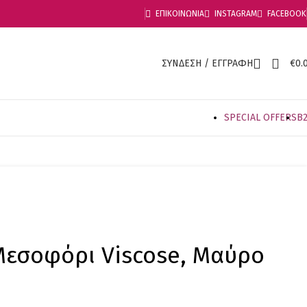
ΕΠΙΚΟΙΝΩΝΙΑ
INSTAGRAM
FACEBOOK
ΣΥΝΔΕΣΗ / ΕΓΓΡΑΦΗ
€
0.
SPECIAL OFFER
S
B
εσοφόρι Viscose, Μαύρο