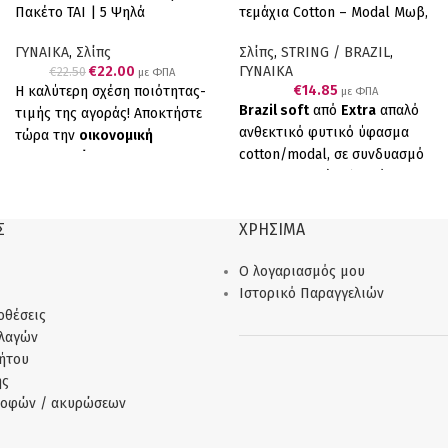
OFF
Πακέτο TAI | 5 Ψηλά
τεμάχια Cotton – Modal Μωβ,
Up to
€0.50
Βαμβακερά Σλιπ (Ποικιλία
Ροζ & Κοραλί
Χρωμάτων)
ΓΥΝΑΙΚΑ
,
Σλίπς
Σλίπς
,
STRING / BRAZIL
,
€
22.00
ΓΥΝΑΙΚΑ
€
22.50
με ΦΠΑ
€
14.85
Η καλύτερη σχέση ποιότητας-
με ΦΠΑ
Brazil soft
από
Extra
απαλό
τιμής της αγοράς! Αποκτήστε
ανθεκτικό φυτικό ύφασμα
τώρα την
οικονομική
cotton/modal, σε συνδυασμό
συσκευασία των 5
με επενδεδυμένο λεπτό
τεμαχίων
TAI και ανανεώστε
λάστιχο για να μη διαγράφει,
το συρτάρι σας με
ποιοτικά
έχουμε το τέλειο αποτέλεσμα.
ελληνικά εσώρουχα
.
Σ
ΧΡΗΣΙΜΑ
Άνεση, απαλότητα και αντοχή.
Τα ψηλά σλιπ TAI είναι
Συσκευασία τριών τεμαχίων
κατασκευασμένα από
Ο λογαριασμός μου
(μωβ, ροζ, κοραλί)
βαμβακερό ύφασμα με
Ιστορικό Παραγγελιών
ελαστικότητα,
οθέσεις
εξασφαλίζοντας:
λλαγών
Άνεση
που διαρκεί όλη μέρα
ήτου
(all day fit)
ής
Τέλεια εφαρμογή
σε κάθε
ροφών / ακυρώσεων
σωματότυπο
Αντοχή
στις πλύσεις