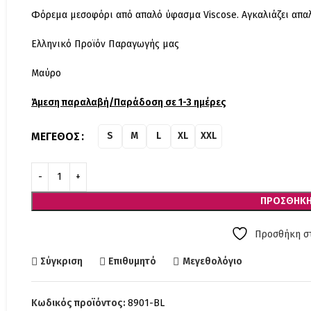
Φόρεμα μεσοφόρι από απαλό ύφασμα Viscose. Αγκαλιάζει απαλ
Ελληνικό Προϊόν Παραγωγής μας
Μαύρο
Άμεση παραλαβή/Παράδοση σε 1-3 ημέρες
ΜΈΓΕΘΟΣ
S
M
L
XL
XXL
ΠΡΟΣΘΉΚΗ
Προσθήκη στ
Σύγκριση
Επιθυμητό
Μεγεθολόγιο
Κωδικός προϊόντος:
8901-BL