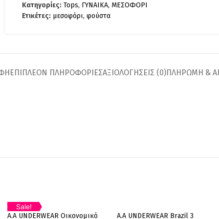
Κατηγορίες:
Tops
,
ΓΥΝΑΙΚΑ
,
ΜΕΣΟΦΟΡΙ
Ετικέτες:
μεσοφόρι
,
φούστα
ΑΦΉ
ΕΠΙΠΛΈΟΝ ΠΛΗΡΟΦΟΡΊΕΣ
ΑΞΙΟΛΟΓΉΣΕΙΣ (0)
ΠΛΗΡΩΜΗ & Α
Sale!
2
A.A UNDERWEAR Οικονομικό
A.A UNDERWEAR Brazil 3
%