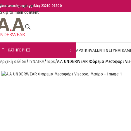
Skip to navigation
ηλεφωνικές παραγγελίες 23210 97300
Skip to main content
ΚΑΤΗΓΟΡΊΕΣ
ΑΡΧΙΚΗ
VALENTINE
ΓΥΝΑΙΚΑ
Μ
Αρχική σελίδα
ΓΥΝΑΙΚΑ
Tops
Α.A UNDERWEAR Φόρεμα Μεσοφόρι Vis