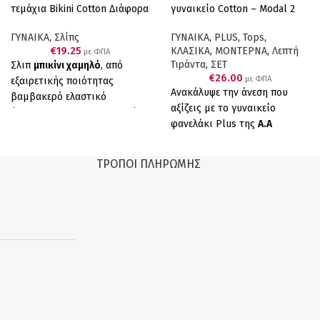
τεμάχια Bikini Cotton Διάφορα
γυναικείο Cotton – Modal 2
χρώματα
τεμάχια Μαύρο
ΓΥΝΑΙΚΑ
,
Σλίπς
ΓΥΝΑΙΚΑ
,
PLUS
,
Tops
,
€
19.25
ΚΛΑΣΙΚΑ
,
ΜΟΝΤΕΡΝΑ
,
Λεπτή
με ΦΠΑ
Τιράντα
,
ΣΕΤ
Σλιπ
μπικίνι χαμηλό
, από
€
26.00
με ΦΠΑ
εξαιρετικής ποιότητας
Ανακάλυψε την άνεση που
βαμβακερό ελαστικό
αξίζεις με το γυναικείο
ύφασμα. Άνετη καθημερινή
φανελάκι Plus της
Α.Α
σειρά.
Οικονομική
UNDERWEAR
.
συσκευασία 5 τεμαχιων
(μπλε
Κατασκευασμένο από
κόκκινο λάστιχο, κοραλί μπλέ
ΤΡΌΠΟΙ ΠΛΗΡΩΜΉΣ
εξαιρετικά απαλό ύφασμα
λάστιχο, μοβ ασημί λάστιχο,
Cotton & Modal
, προσφέρει
κοραλί με ασημί λάστιχο, ροζ
ανάλαφρη αίσθηση, άψογη
μπλε λάστιχο).
Ελληνικό
εφαρμογή και φυσική
Προϊόν Παραγωγής μας
ελαστικότητα που αγκαλιάζει
το σώμα χωρίς να πιέζει.
Οι λεπτές τιράντες και η
άνετη Plus γραμμή το
καθιστούν ιδανικό για
καθημερινή χρήση, είτε ως