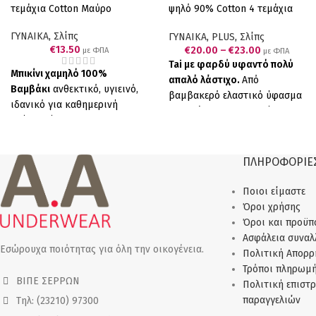
τεμάχια Cotton Μαύρο
ψηλό 90% Cotton 4 τεμάχια
Λευκό
ΓΥΝΑΙΚΑ
,
Σλίπς
ΓΥΝΑΙΚΑ
,
PLUS
,
Σλίπς
€
13.50
€
20.00
–
€
23.00
με ΦΠΑ
με ΦΠΑ
Tai με φαρδύ υφαντό πολύ
Μπικίνι χαμηλό 100%
απαλό λάστιχο.
Από
Βαμβάκι
ανθεκτικό, υγιεινό,
βαμβακερό ελαστικό ύφασμα
ιδανικό για καθημερινή
για υπέροχη εφαρμογή.
χρήση
.
Σύνθεση:
100%
Συσκευασία τεσσάρων
Βαμβάκι
Ελληνικό Προϊόν
τεμαχίων (4 λευκά).
Σύνθεση:
Παραγωγής μας
Πακέτο 6
90%COTTON 10%ELASTANE
ΠΛΗΡΟΦΟΡΙΕ
τεμαχίων (6 μαύρα).
Ελληνικό Προϊόν Παραγωγής
μας
Ποιοι είμαστε
Όροι χρήσης
Όροι και προϋπ
Ασφάλεια συνα
Εσώρουχα ποιότητας για όλη την οικογένεια.
Πολιτική Απορρ
Τρόποι πληρωμ
ΒΙΠΕ ΣΕΡΡΩΝ
Πολιτική επιστ
παραγγελιών
Τηλ: (23210) 97300