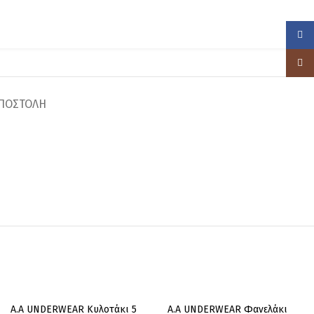
Face
Insta
ΠΟΣΤΟΛΗ
A.A UNDERWEAR Κυλοτάκι 5
Α.A UNDERWEAR Φανελάκι