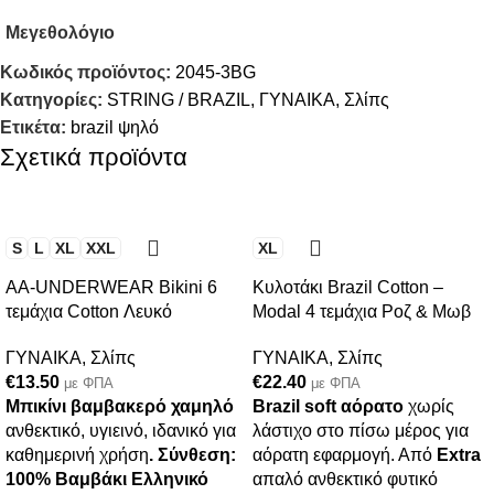
Μεγεθολόγιο
Κωδικός προϊόντος:
2045-3BG
Κατηγορίες:
STRING / BRAZIL
,
ΓΥΝΑΙΚΑ
,
Σλίπς
Ετικέτα:
brazil ψηλό
Σχετικά προϊόντα
S
L
XL
XXL
XL
AA-UNDERWEAR Bikini 6
Κυλοτάκι Brazil Cotton –
τεμάχια Cotton Λευκό
Modal 4 τεμάχια Ροζ & Μωβ
ΓΥΝΑΙΚΑ
,
Σλίπς
ΓΥΝΑΙΚΑ
,
Σλίπς
€
13.50
€
22.40
με ΦΠΑ
με ΦΠΑ
Μπικίνι βαμβακερό χαμηλό
Brazil soft αόρατο
χωρίς
ανθεκτικό, υγιεινό, ιδανικό για
λάστιχο στο πίσω μέρος για
καθημερινή χρήση
.
Σύνθεση:
αόρατη εφαρμογή. Από
Extra
100% Βαμβάκι
Ελληνικό
απαλό ανθεκτικό φυτικό