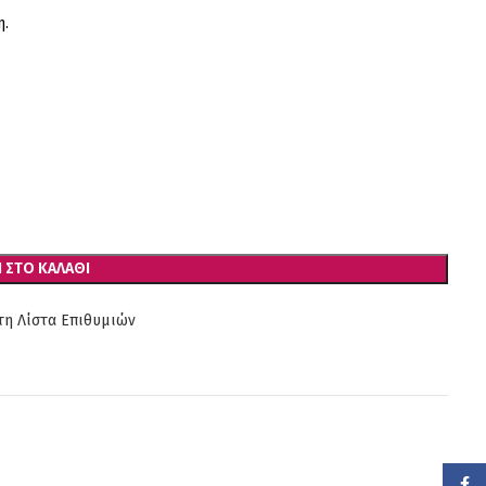
η.
 ΣΤΟ ΚΑΛΆΘΙ
η Λίστα Επιθυμιών
Face