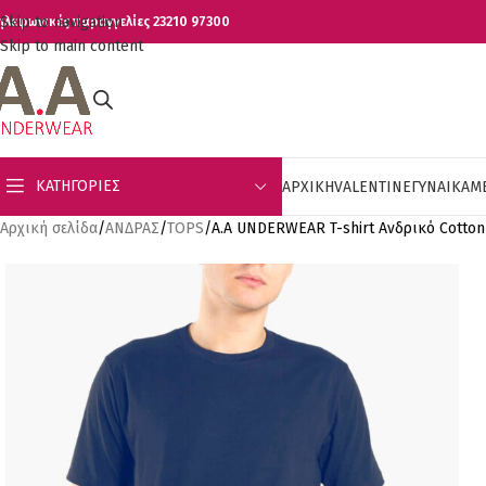
Skip to navigation
ηλεφωνικές παραγγελίες 23210 97300
Skip to main content
ΚΑΤΗΓΟΡΊΕΣ
ΑΡΧΙΚΗ
VALENTINE
ΓΥΝΑΙΚΑ
Μ
Αρχική σελίδα
ΑΝΔΡΑΣ
TOPS
Α.A UNDERWEAR T-shirt Ανδρικό Cotton