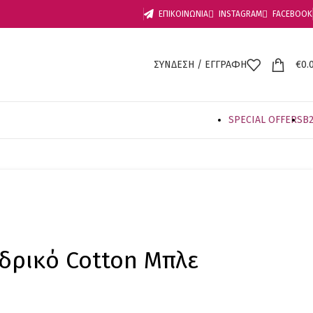
ΕΠΙΚΟΙΝΩΝΙΑ
INSTAGRAM
FACEBOOK
ΣΥΝΔΕΣΗ / ΕΓΓΡΑΦΗ
€
0.
SPECIAL OFFER
S
B
δρικό Cotton Μπλε