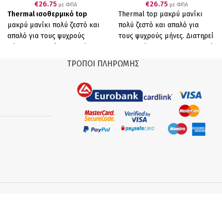
€
26.75
€
26.75
με ΦΠΑ
με ΦΠΑ
Thermal ισοθερμικό top
Thermal top μακρύ μανίκι
μακρύ μανίκι πολύ ζεστό και
πολύ ζεστό και απαλό
για
απαλό
για τους ψυχρούς
τους ψυχρούς μήνες. Δ
ιατηρεί
μήνες. Δ
ιατηρεί τη θερμότητα
τη θερμότητα και τη ζεστασιά
και τη ζεστασιά στο σώμα
στο σώμα ενώ αφήνει το
ΤΡΌΠΟΙ ΠΛΗΡΩΜΉΣ
ενώ αφήνει το δέρμα να
δέρμα να αναπνέει
.
Ο
αναπνέει
.
Ελληνικό Προϊόν
συνδυασμός ίνες viloft με
Παραγωγής μας .
Ο
polyester, παρέχουν σε αυτό
συνδυασμός ίνες viloft με
το φανελάκι φυσικές
polyester, παρέχουν σε αυτό
θερμικές
ιδιότητες για να
το φανελάκι φυσικές
σας κρατάει ζεστούς όλη την
θερμικές
ιδιότητες για να
ημέρα.
Απομακρύνει
σας κρατάει ζεστούς όλη την
αποτελεσματικά την υγρασία
ημέρα.
Απομακρύνει
από το δέρμα σας και
αποτελεσματικά την υγρασία
απομονώνει και σας
από το δέρμα σας και
προστατεύει από το κρύο. Το
απομονώνει και σας
Viloft® είναι η μόνη επίπεδη
προστατεύει από το κρύο. Το
ίνα Βισκόζης στον κόσμο,
Viloft® είναι η μόνη επίπεδη
κάνει το φανελάκι να
ίνα Βισκόζης στον κόσμο,
αναπνέει, να είναι φυσικά