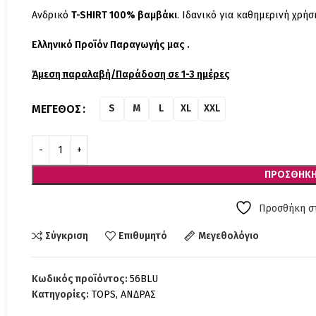
Ανδρικό
T-SHIRT 100% βαμβάκι
. Ιδανικό για καθημερινή χρήσ
Ελληνικό Προϊόν Παραγωγής μας .
Άμεση παραλαβή/Παράδοση σε 1-3 ημέρες
ΜΈΓΕΘΟΣ
S
M
L
XL
XXL
ΠΡΟΣΘΉΚΗ
Προσθήκη στ
Σύγκριση
Επιθυμητό
Μεγεθολόγιο
Κωδικός προϊόντος:
56BLU
Κατηγορίες:
TOPS
,
ΑΝΔΡΑΣ