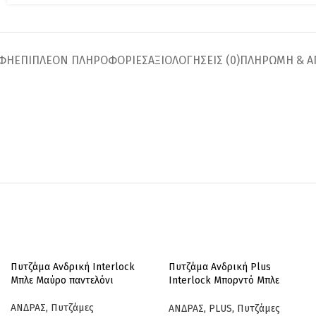
ΑΦΉ
ΕΠΙΠΛΈΟΝ ΠΛΗΡΟΦΟΡΊΕΣ
ΑΞΙΟΛΟΓΉΣΕΙΣ (0)
ΠΛΗΡΩΜΗ & Α
Πυτζάμα Ανδρική Interlock
Πυτζάμα Ανδρική Plus
Μπλε Μαύρο παντελόνι
Interlock Μπορντό Μπλε
παντελόνι
ΑΝΔΡΑΣ
,
Πυτζάμες
ΑΝΔΡΑΣ
,
PLUS
,
Πυτζάμες