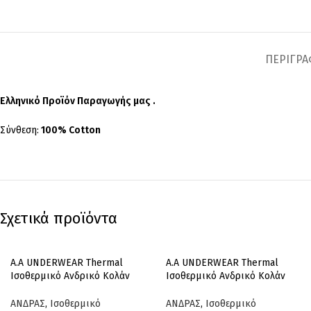
ΠΕΡΙΓΡ
Ελληνικό Προϊόν Παραγωγής μας .
Σύνθεση:
100% Cotton
Σχετικά προϊόντα
Α.A UNDERWEAR Thermal
Α.A UNDERWEAR Thermal
Ισοθερμικό Ανδρικό Κολάν
Ισοθερμικό Ανδρικό Κολάν
Σκελέα Μαύρο
Σκελέα Μπλε
ΑΝΔΡΑΣ
,
Ισοθερμικό
ΑΝΔΡΑΣ
,
Ισοθερμικό