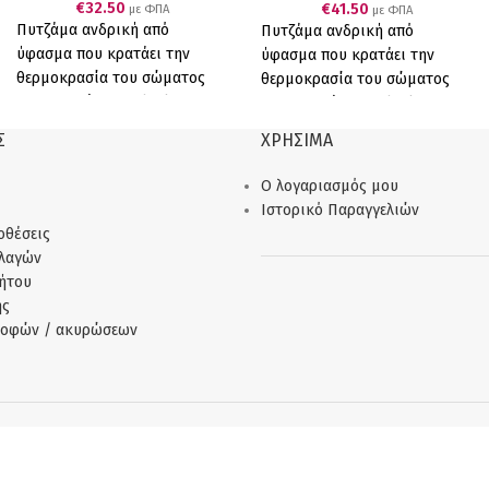
€
32.50
€
41.50
με ΦΠΑ
με ΦΠΑ
Πυτζάμα ανδρική από
Πυτζάμα ανδρική από
ύφασμα που κρατάει την
ύφασμα που κρατάει την
θερμοκρασία του σώματος
θερμοκρασία του σώματος
και αναπνέει interlock 100%
και αναπνέει interlock 100%
βαμβάκι. Για άνετο ύπνο.
βαμβάκι. Για άνετο ύπνο.
Σ
ΧΡΗΣΙΜΑ
Μπλε μπλούζα με μαύρες
Μπορντό μπλούζα με μπλε
λεπτομέρειες στου ώμους και
λεπτομέρειες στου ώμους και
Ο λογαριασμός μου
μαύρο παντελόνι. Interlock
μπλε παντελόνι. Interlock
Ιστορικό Παραγγελιών
100% cotton
Ελληνικό Προϊόν
100% cotton
Ελληνικό Προϊόν
οθέσεις
Παραγωγής μας .
Παραγωγής μας .
λλαγών
ήτου
ής
ροφών / ακυρώσεων