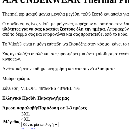
Thermal top μακρύ μανίκι μεγάλα μεγέθη, πολύ ζεστό και απαλό
για
Ο συνδυασμός ίνες viloft με polyester, παρέχουν σε αυτό το φανελ
ιδιότητες για να σας κρατάει ζεστούς όλη την ημέρα.
Απομακρύνε
από το δέρμα σας και απομονώνει και σας προστατεύει από το κρύο.
Το Viloft® είναι η μόνη επίπεδη ίνα Βισκόζης στον κόσμο, κάνει το 
Σας αγκαλιάζει απαλά και σας προσφέρει μια άνετη αίσθηση στεγνό
κινήσεων.
Ανθεκτική στην καθημερινή χρήση και στα συχνά πλυσίματα.
Μαύρο χρώμα.
Σύνθεση: VILOFT 48%/PES 48%/EL 4%
Ελληνικό Προϊόν Παραγωγής μας
Άμεση παραλαβή/Παράδοση σε 1-3 ημέρες
3XL
4XL
Μέγεθος