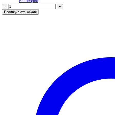
Εκκαθάριση
Α.A
UNDERWEAR
Προσθήκη στο καλάθι
Thermal
Plus
Ισοθερμικό
Ανδρικό
Μακρυμάνικο
Μαύρο
ποσότητα