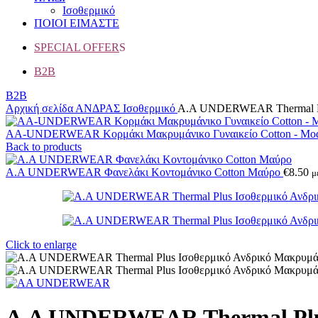
Ισοθερμικό
ΠΟΙΟΙ ΕΙΜΑΣΤΕ
SPECIAL OFFER
S
B2B
B2B
Αρχική σελίδα
ΑΝΔΡΑΣ
Ισοθερμικό
Α.A UNDERWEAR Thermal Pl
AA-UNDERWEAR Κορμάκι Μακρυμάνικο Γυναικείο Cotton - Mo
Back to products
A.A UNDERWEAR Φανελάκι Κοντομάνικο Cotton Μαύρο
€
8.50
μ
Click to enlarge
Α.A UNDERWEAR Thermal Plus