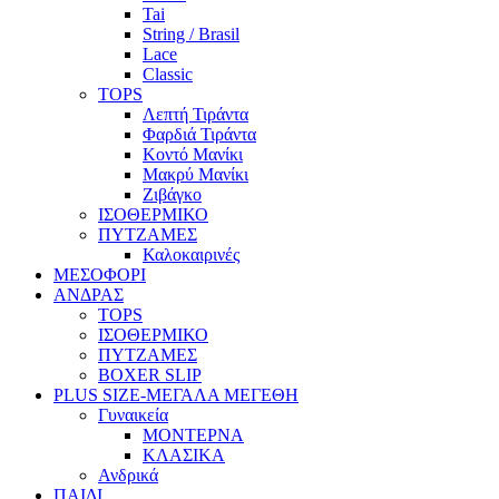
Tai
String / Brasil
Lace
Classic
TOPS
Λεπτή Τιράντα
Φαρδιά Τιράντα
Κοντό Μανίκι
Μακρύ Μανίκι
Ζιβάγκο
ΙΣΟΘΕΡΜΙΚΟ
ΠΥΤΖΑΜΕΣ
Καλοκαιρινές
ΜΕΣΟΦΟΡΙ
ΑΝΔΡΑΣ
TOPS
ΙΣΟΘΕΡΜΙΚΟ
ΠΥΤΖΑΜΕΣ
BOXER SLIP
PLUS SIZE
-ΜΕΓΑΛΑ ΜΕΓΕΘΗ
Γυναικεία
ΜΟΝΤΕΡΝΑ
ΚΛΑΣΙΚΑ
Ανδρικά
ΠΑΙΔΙ