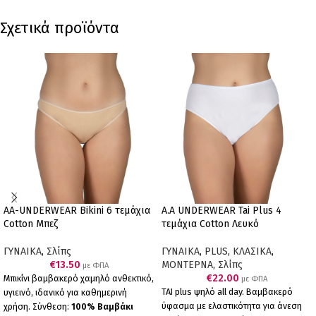
Σχετικά προϊόντα
AA-UNDERWEAR Bikini 6 τεμάχια
A.A UNDERWEAR Tai Plus 4
Cotton Μπεζ
τεμάχια Cotton Λευκό
ΓΥΝΑΙΚΑ
,
Σλίπς
ΓΥΝΑΙΚΑ
,
PLUS
,
ΚΛΑΣΙΚΑ
,
€
13.50
ΜΟΝΤΕΡΝΑ
,
Σλίπς
με ΦΠΑ
€
22.00
Μπικίνι βαμβακερό χαμηλό ανθεκτικό,
με ΦΠΑ
ΤΑΙ plus ψηλό all day. Βαμβακερό
υγιεινό, ιδανικό για καθημερινή
ύφασμα με ελαστικότητα για άνεση
χρήση. Σύνθεση:
100% Βαμβάκι