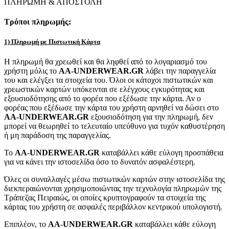
ΠΛΗΡΩΜΗ & ΑΠΟΣΤΟΛΗ
Τρόποι πληρωμής:
1) Πληρωμή με Πιστωτική Κάρτα
Η πληρωμή θα χρεωθεί και θα ληφθεί από το λογαριασμό του
χρήστη μόλις το
AA-UNDERWEAR.GR
λάβει την παραγγελία
του και ελέγξει τα στοιχεία του. Όλοι οι κάτοχοι πιστωτικών και
χρεωστικών καρτών υπόκεινται σε ελέγχους εγκυρότητας και
εξουσιοδότησης από το φορέα που εξέδωσε την κάρτα. Αν ο
φορέας που εξέδωσε την κάρτα του χρήστη αρνηθεί να δώσει στο
AA-UNDERWEAR.GR
εξουσιοδότηση για την πληρωμή, δεν
μπορεί να θεωρηθεί το τελευταίο υπεύθυνο για τυχόν καθυστέρηση
ή μη παράδοση της παραγγελίας.
Το
AA-UNDERWEAR.GR
καταβάλλει κάθε εύλογη προσπάθεια
για να κάνει την ιστοσελίδα όσο το δυνατόν ασφαλέστερη.
Όλες οι συναλλαγές μέσω πιστωτικών καρτών στην ιστοσελίδα της
διεκπεραιώνονται χρησιμοποιώντας την τεχνολογία πληρωμών της
Τράπεζας Πειραιώς, οι οποίες κρυπτογραφούν τα στοιχεία της
κάρτας του χρήστη σε ασφαλές περιβάλλον κεντρικού υπολογιστή.
Επιπλέον, το
AA-UNDERWEAR.GR
καταβάλλει κάθε εύλογη