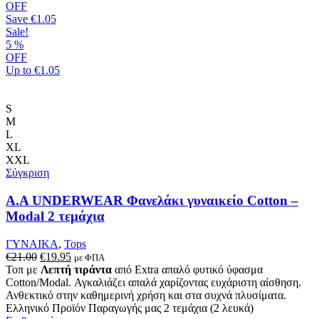
OFF
Save
€1.05
Sale!
5
%
OFF
Up to
€1.05
S
M
L
XL
XXL
Σύγκριση
Α.A UNDERWEAR Φανελάκι γυναικείο Cotton –
Modal 2 τεμάχια
ΓΥΝΑΙΚΑ
,
Tops
Original
Η
€
21.00
€
19.95
με ΦΠΑ
price
τρέχουσα
Τοπ με
Λεπτή τιράντα
από Extra απαλό φυτικό ύφασμα
was:
τιμή
Cotton/Modal. Αγκαλιάζει απαλά χαρίζοντας ευχάριστη αίσθηση.
€21.00.
είναι:
Ανθεκτικό στην καθημερινή χρήση και στα συχνά πλυσίματα.
€19.95.
Ελληνικό Προϊόν Παραγωγής μας 2 τεμάχια (2 λευκά)