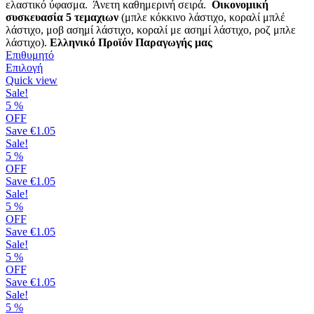
ελαστικό ύφασμα. Άνετη καθημερινή σειρά.
Οικονομική
συσκευασία 5 τεμαχιων
(μπλε κόκκινο λάστιχο, κοραλί μπλέ
λάστιχο, μοβ ασημί λάστιχο, κοραλί με ασημί λάστιχο, ροζ μπλε
λάστιχο).
Ελληνικό Προϊόν Παραγωγής μας
Επιθυμητό
Αυτό
Επιλογή
το
Quick view
προϊόν
Sale!
έχει
5
%
πολλαπλές
OFF
παραλλαγές.
Save
€1.05
Οι
Sale!
επιλογές
5
%
μπορούν
OFF
να
Save
€1.05
επιλεγούν
Sale!
στη
5
%
σελίδα
OFF
του
Save
€1.05
προϊόντος
Sale!
5
%
OFF
Save
€1.05
Sale!
5
%