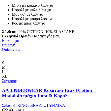
Μπλε με κόκκινο λάστιχο
Κοραλί με μπλε λάστιχο
Μοβ ασημί λάστιχο
Κοραλί με μαύρο λάστιχο
Ροζ με μπλε λάστιχο
Σύνθεση:
90% COTTON, 10% ELASTANE.
Ελληνικό Προϊόν Παραγωγής μας.
Επιθυμητό
Αυτό
Επιλογή
το
Quick view
προϊόν
έχει
πολλαπλές
S
παραλλαγές.
M
Οι
L
επιλογές
XL
μπορούν
Σύγκριση
να
επιλεγούν
AA-UNDERWEAR Κυλοτάκι Brazil Cotton –
στη
Modal 4 τεμάχια Γκρι & Κοραλί
σελίδα
του
Σλίπς
,
STRING / BRAZIL
,
ΓΥΝΑΙΚΑ
προϊόντος
€
22.40
με ΦΠΑ