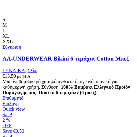
S
M
L
XL
XXL
Σύγκριση
AA-UNDERWEAR Bikini 6 τεμάχια Cotton Μπεζ
ΓΥΝΑΙΚΑ
,
Σλίπς
€
13.50
με ΦΠΑ
Μπικίνι βαμβακερό χαμηλό ανθεκτικό, υγιεινό, ιδανικό για
καθημερινή χρήση. Σύνθεση:
100% Βαμβάκι
Ελληνικό Προϊόν
Παραγωγής μας
.
Πακέτο 6 τεμαχίων (6 μπεζ).
Επιθυμητό
Αυτό
Επιλογή
το
Quick view
προϊόν
Sale!
έχει
2
%
πολλαπλές
OFF
παραλλαγές.
Save
€0.50
Οι
Sale!