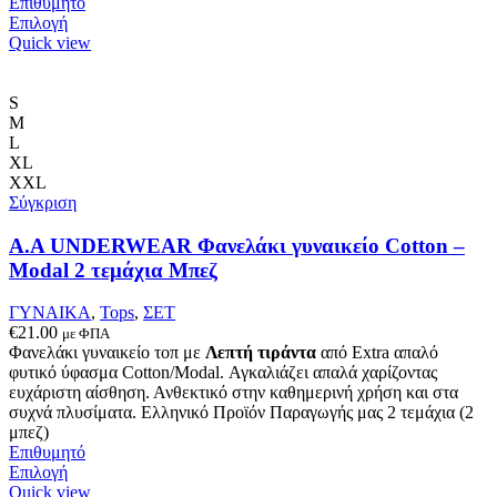
Επιθυμητό
Αυτό
Επιλογή
το
Quick view
προϊόν
έχει
πολλαπλές
S
παραλλαγές.
M
Οι
L
επιλογές
XL
μπορούν
XXL
να
Σύγκριση
επιλεγούν
στη
Α.A UNDERWEAR Φανελάκι γυναικείο Cotton –
σελίδα
Modal 2 τεμάχια Μπεζ
του
προϊόντος
ΓΥΝΑΙΚΑ
,
Tops
,
ΣΕΤ
€
21.00
με ΦΠΑ
Φανελάκι γυναικείο τοπ με
Λεπτή τιράντα
από Extra απαλό
φυτικό ύφασμα Cotton/Modal. Αγκαλιάζει απαλά χαρίζοντας
ευχάριστη αίσθηση. Ανθεκτικό στην καθημερινή χρήση και στα
συχνά πλυσίματα. Ελληνικό Προϊόν Παραγωγής μας 2 τεμάχια (2
μπεζ)
Επιθυμητό
Αυτό
Επιλογή
το
Quick view