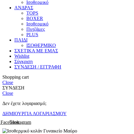
Ισοθερμικό
ΑΝΔΡΑΣ
TOPS
BOXER
Ισοθερμικό
Πυτζάμες
PLUS
ΠΑΙΔΙ
ΙΣΟΘΕΡΜΙΚΟ
ΣΧΕΤΙΚΑ ΜΕ ΕΜΑΣ
Wishlist
Σύγκριση
ΣΥΝΔΕΣΗ / ΕΓΓΡΑΦΗ
Shopping cart
Close
ΣΥΝΔΕΣΗ
Close
Δεν έχετε λογαριασμό;
ΔΗΜΙΟΥΡΓΙΑ ΛΟΓΑΡΙΑΣΜΟΥ
Facebook
Instagram