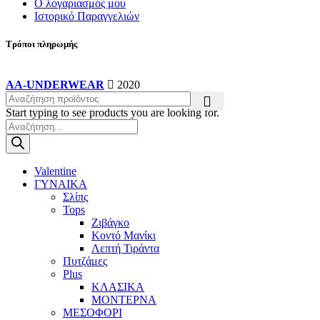
Ο λογαριασμός μου
Ιστορικό Παραγγελιών
Τρόποι πληρωμής
AA-UNDERWEAR
2020
Start typing to see products you are looking for.
Products
search
Valentine
ΓΥΝΑΙΚΑ
Σλίπς
Tops
Ζιβάγκο
Κοντό Μανίκι
Λεπτή Τιράντα
Πυτζάμες
Plus
ΚΛΑΣΙΚΑ
ΜΟΝΤΕΡΝΑ
ΜΕΣΟΦΟΡΙ