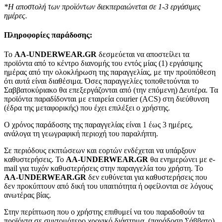
*Η αποστολή των προϊόντων διεκπεραιώνεται σε 1-3 εργάσιμες
ημέρες.
Πληροφορίες παράδοσης:
To
AA-UNDERWEAR.GR
δεσμεύεται να αποστείλει τα
προϊόντα από το κέντρο διανομής του εντός μίας (1) εργάσιμης
ημέρας από την ολοκλήρωση της παραγγελίας, με την προϋπόθεση
ότι αυτά είναι διαθέσιμα. Όσες παραγγελίες τοποθετούνται το
Σαββατοκύριακο θα επεξεργάζονται από (την επόμενη) Δευτέρα. Τα
προϊόντα παραδίδονται με εταιρεία courier (ACS) στη διεύθυνση
(έδρα της μεταφορικής) που έχει επιλέξει ο χρήστης.
Ο χρόνος παράδοσης της παραγγελίας είναι 1 έως 3 ημέρες,
ανάλογα τη γεωγραφική περιοχή του παραλήπτη.
Σε περιόδους εκπτώσεων και εορτών ενδέχεται να υπάρξουν
καθυστερήσεις. Το
AA-UNDERWEAR.GR
θα ενημερώνει με e-
mail για τυχόν καθυστερήσεις στην παραγγελία του χρήστη. Το
AA-UNDERWEAR.GR
δεν ευθύνεται για καθυστερήσεις που
δεν προκύπτουν από δική του υπαιτιότητα ή οφείλονται σε λόγους
ανωτέρας βίας.
Στην περίπτωση που ο χρήστης επιθυμεί να του παραδοθούν τα
προϊόντα σε συντομότερο χρονικό διάστημα, (παράδοση Σάββατο)