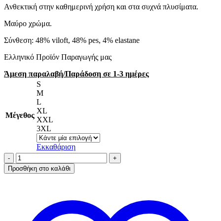
Ανθεκτική στην καθημερινή χρήση και στα συχνά πλυσίματα.
Μαύρο χρώμα.
Σύνθεση: 48% viloft, 48% pes, 4% elastane
Ελληνικό Προϊόν Παραγωγής μας
Άμεση παραλαβή/Παράδοση σε 1-3 ημέρες
S
M
L
XL
Μέγεθος
XXL
3XL
Εκκαθάριση
Ισοθερμικό
κολάν
Προσθήκη στο καλάθι
Γυναικείο
Μαύρο
ποσότητα