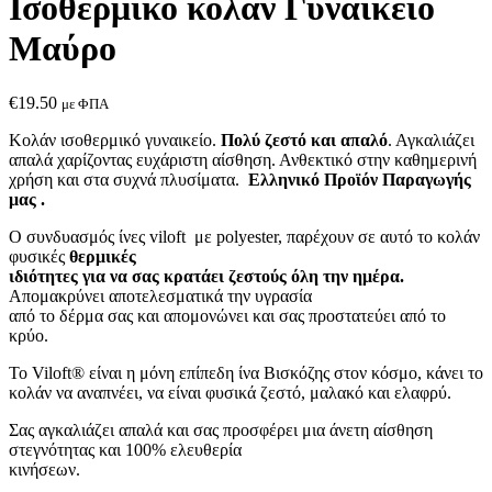
Ισοθερμικό κολάν Γυναικείο
Μαύρο
€
19.50
με ΦΠΑ
Κολάν ισοθερμικό γυναικείο.
Πολύ ζεστό και απαλό
. Αγκαλιάζει
απαλά χαρίζοντας ευχάριστη αίσθηση. Ανθεκτικό στην καθημερινή
χρήση και στα συχνά πλυσίματα.
Ελληνικό Προϊόν Παραγωγής
μας .
Ο συνδυασμός ίνες viloft με polyester, παρέχουν σε αυτό το κολάν
φυσικές
θερμικές
ιδιότητες για να σας κρατάει ζεστούς όλη την ημέρα.
Απομακρύνει αποτελεσματικά την υγρασία
από το δέρμα σας και απομονώνει και σας προστατεύει από το
κρύο.
Το Viloft® είναι η μόνη επίπεδη ίνα Βισκόζης στον κόσμο, κάνει το
κολάν να αναπνέει, να είναι φυσικά ζεστό, μαλακό και ελαφρύ.
Σας αγκαλιάζει απαλά και σας προσφέρει μια άνετη αίσθηση
στεγνότητας και 100% ελευθερία
κινήσεων.