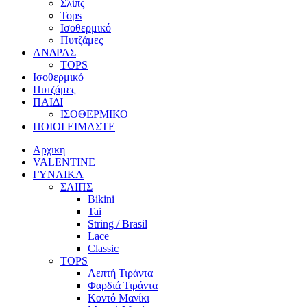
Σλίπς
Tops
Ισοθερμικό
Πυτζάμες
ΑΝΔΡΑΣ
TOPS
Ισοθερμικό
Πυτζάμες
ΠΑΙΔΙ
ΙΣΟΘΕΡΜΙΚΟ
ΠΟΙΟΙ ΕΙΜΑΣΤΕ
Αρχικη
VALENTINE
ΓΥΝΑΙΚΑ
ΣΛΙΠΣ
Bikini
Tai
String / Brasil
Lace
Classic
TOPS
Λεπτή Τιράντα
Φαρδιά Τιράντα
Κοντό Μανίκι