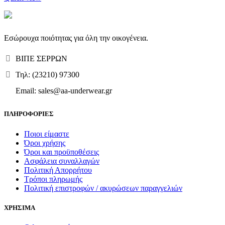
προϊόν
έχει
πολλαπλές
παραλλαγές.
Εσώρουχα ποιότητας για όλη την οικογένεια.
Οι
επιλογές
ΒΙΠΕ ΣΕΡΡΩΝ
μπορούν
να
Τηλ: (23210) 97300
επιλεγούν
στη
Email: sales@aa-underwear.gr
σελίδα
του
ΠΛΗΡΟΦΟΡΙΕΣ
προϊόντος
Ποιοι είμαστε
Όροι χρήσης
Όροι και προϋποθέσεις
Ασφάλεια συναλλαγών
Πολιτική Απορρήτου
Τρόποι πληρωμής
Πολιτική επιστροφών / ακυρώσεων παραγγελιών
ΧΡΗΣΙΜΑ