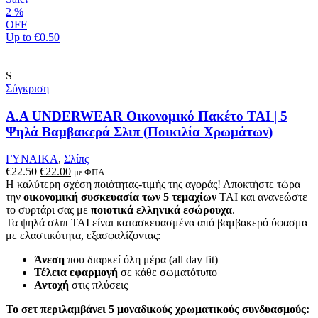
επιλογές
2
%
μπορούν
OFF
να
Up to
€0.50
επιλεγούν
στη
σελίδα
S
του
Σύγκριση
προϊόντος
A.A UNDERWEAR Οικονομικό Πακέτο TAI | 5
Ψηλά Βαμβακερά Σλιπ (Ποικιλία Χρωμάτων)
ΓΥΝΑΙΚΑ
,
Σλίπς
Original
Η
€
22.50
€
22.00
με ΦΠΑ
price
τρέχουσα
Η καλύτερη σχέση ποιότητας-τιμής της αγοράς! Αποκτήστε τώρα
was:
τιμή
την
οικονομική συσκευασία των 5 τεμαχίων
TAI και ανανεώστε
€22.50.
είναι:
το συρτάρι σας με
ποιοτικά ελληνικά εσώρουχα
.
€22.00.
Τα ψηλά σλιπ TAI είναι κατασκευασμένα από βαμβακερό ύφασμα
με ελαστικότητα, εξασφαλίζοντας:
Άνεση
που διαρκεί όλη μέρα (all day fit)
Τέλεια εφαρμογή
σε κάθε σωματότυπο
Αντοχή
στις πλύσεις
Το σετ περιλαμβάνει 5 μοναδικούς χρωματικούς συνδυασμούς: