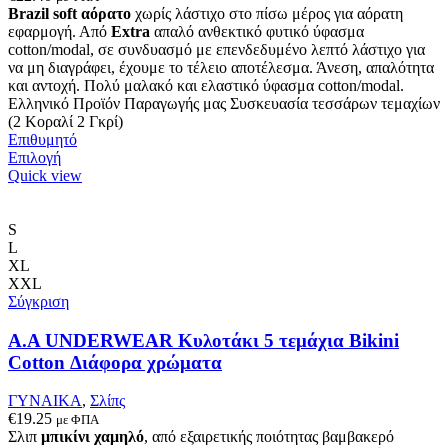
Brazil soft αόρατο
χωρίς λάστιχο στο πίσω μέρος για αόρατη
εφαρμογή. Από
Extra
απαλό ανθεκτικό φυτικό ύφασμα
cotton/modal, σε συνδυασμό με επενδεδυμένο λεπτό λάστιχο για
να μη διαγράφει, έχουμε το τέλειο αποτέλεσμα. Άνεση, απαλότητα
και αντοχή. Πολύ μαλακό και ελαστικό ύφασμα cotton/modal.
Ελληνικό Προϊόν Παραγωγής μας Συσκευασία τεσσάρων τεμαχίων
(2 Κοραλί 2 Γκρί)
Επιθυμητό
Αυτό
Επιλογή
το
Quick view
προϊόν
έχει
πολλαπλές
S
παραλλαγές.
L
Οι
XL
επιλογές
XXL
μπορούν
Σύγκριση
να
επιλεγούν
A.A UNDERWEAR Κυλοτάκι 5 τεμάχια Bikini
στη
Cotton Διάφορα χρώματα
σελίδα
του
ΓΥΝΑΙΚΑ
,
Σλίπς
προϊόντος
€
19.25
με ΦΠΑ
Σλιπ
μπικίνι χαμηλό
, από εξαιρετικής ποιότητας βαμβακερό