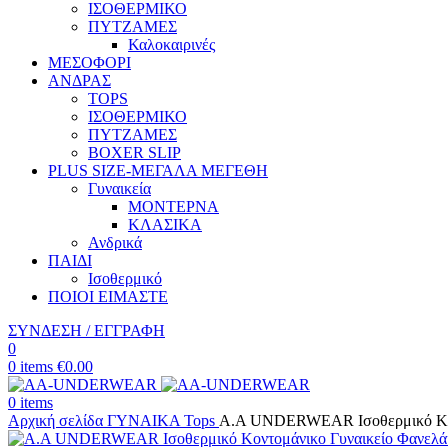
ΙΣΟΘΕΡΜΙΚΟ
ΠΥΤΖΑΜΕΣ
Καλοκαιρινές
ΜΕΣΟΦΟΡΙ
ΑΝΔΡΑΣ
TOPS
ΙΣΟΘΕΡΜΙΚΟ
ΠΥΤΖΑΜΕΣ
BOXER SLIP
PLUS SIZE
-ΜΕΓΑΛΑ ΜΕΓΕΘΗ
Γυναικεία
ΜΟΝΤΕΡΝΑ
ΚΛΑΣΙΚΑ
Ανδρικά
ΠΑΙΔΙ
Ισοθερμικό
ΠΟΙΟΙ ΕΙΜΑΣΤΕ
ΣΥΝΔΕΣΗ / ΕΓΓΡΑΦΗ
0
0
items
€
0.00
0
items
Αρχική σελίδα
ΓΥΝΑΙΚΑ
Tops
Α.A UNDERWEAR Ισοθερμικό Κον