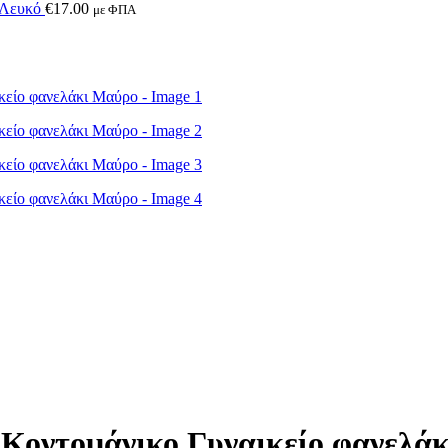
 Λευκό
€
17.00
με ΦΠΑ
οντομάνικο Γυναικείο φανελά