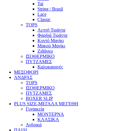
Tai
String / Brasil
Lace
Classic
TOPS
Λεπτή Τιράντα
Φαρδιά Τιράντα
Κοντό Μανίκι
Μακρύ Μανίκι
Ζιβάγκο
ΙΣΟΘΕΡΜΙΚΟ
ΠΥΤΖΑΜΕΣ
Καλοκαιρινές
ΜΕΣΟΦΟΡΙ
ΑΝΔΡΑΣ
TOPS
ΙΣΟΘΕΡΜΙΚΟ
ΠΥΤΖΑΜΕΣ
BOXER SLIP
PLUS SIZE
-ΜΕΓΑΛΑ ΜΕΓΕΘΗ
Γυναικεία
ΜΟΝΤΕΡΝΑ
ΚΛΑΣΙΚΑ
Ανδρικά
ΠΑΙΔΙ