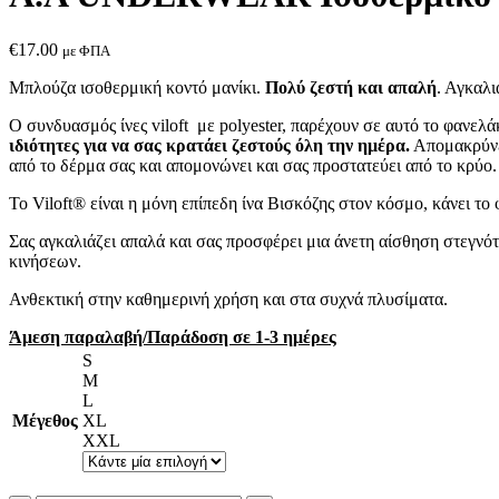
€
17.00
με ΦΠΑ
Μπλούζα ισοθερμική κοντό μανίκι.
Πολύ ζεστή και απαλή
. Αγκαλ
Ο συνδυασμός ίνες viloft με polyester, παρέχουν σε αυτό το φανελ
ιδιότητες για να σας κρατάει ζεστούς όλη την ημέρα.
Απομακρύνε
από το δέρμα σας και απομονώνει και σας προστατεύει από το κρύο.
Το Viloft® είναι η μόνη επίπεδη ίνα Βισκόζης στον κόσμο, κάνει το 
Σας αγκαλιάζει απαλά και σας προσφέρει μια άνετη αίσθηση στεγνό
κινήσεων.
Ανθεκτική στην καθημερινή χρήση και στα συχνά πλυσίματα.
Άμεση παραλαβή/Παράδοση σε 1-3 ημέρες
S
M
L
Μέγεθος
XL
XXL