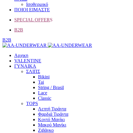
Ισοθερμικό
ΠΟΙΟΙ ΕΙΜΑΣΤΕ
SPECIAL OFFER
S
B2B
B2B
Αρχικη
VALENTINE
ΓΥΝΑΙΚΑ
ΣΛΙΠΣ
Bikini
Tai
String / Brasil
Lace
Classic
TOPS
Λεπτή Τιράντα
Φαρδιά Τιράντα
Κοντό Μανίκι
Μακρύ Μανίκι
Ζιβάγκο