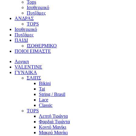
Tops
Ισοθερμικό
Πυτζάμες
ΑΝΔΡΑΣ
TOPS
Ισοθερμικό
Πυτζάμες
ΠΑΙΔΙ
ΙΣΟΘΕΡΜΙΚΟ
ΠΟΙΟΙ ΕΙΜΑΣΤΕ
Αρχικη
VALENTINE
ΓΥΝΑΙΚΑ
ΣΛΙΠΣ
Bikini
Tai
String / Brasil
Lace
Classic
TOPS
Λεπτή Τιράντα
Φαρδιά Τιράντα
Κοντό Μανίκι
Μακρύ Μανίκι