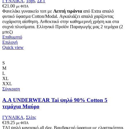
ΓΥΝΑΙΚΑ
,
Tops
,
ΣΕΤ
€
21.00
με ΦΠΑ
Φανελάκι γυναικείο τοπ με
Λεπτή τιράντα
από Extra απαλό
φυτικό ύφασμα Cotton/Modal. Αγκαλιάζει απαλά χαρίζοντας
ευχάριστη αίσθηση. Ανθεκτικό στην καθημερινή χρήση και στα
συχνά πλυσίματα. Ελληνικό Προϊόν Παραγωγής μας 2 τεμάχια (2
μπεζ)
Επιθυμητό
Αυτό
Επιλογή
το
Quick view
προϊόν
έχει
πολλαπλές
S
παραλλαγές.
M
Οι
L
επιλογές
XL
μπορούν
XXL
να
Σύγκριση
επιλεγούν
στη
A.A UNDERWEAR Tai ψηλό 90% Cotton 5
σελίδα
τεμάχια Μαύρο
του
προϊόντος
ΓΥΝΑΙΚΑ
,
Σλίπς
€
19.25
με ΦΠΑ
ΤΑΙ ψηλό κανονικό all day. Βαμβακερό ύφασμα με ελαστικότητα,