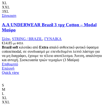
επιλογές
XL
μπορούν
XXL
να
3XL
επιλεγούν
Σύγκριση
στη
σελίδα
Α.A UNDERWEAR Brazil 3 τμχ Cotton – Modal
του
Μαύρο
προϊόντος
Σλίπς
,
STRING / BRAZIL
,
ΓΥΝΑΙΚΑ
€
14.85
με ΦΠΑ
Brazil soft
κιλοτάκι από
Extra
απαλό ανθεκτικό φυτικό ύφασμα
cotton/modal, σε συνδυασμό με επενδεδυμένο λεπτό λάστιχο για
να μη διαγράφει, έχουμε το τέλειο αποτέλεσμα. Άνεση, απαλότητα
και αντοχή. Συσκευασία τριών τεμαχίων (3 Μαύρα)
Επιθυμητό
Αυτό
Επιλογή
το
Quick view
προϊόν
έχει
πολλαπλές
S
παραλλαγές.
M
Οι
L
επιλογές
XL
μπορούν
XXL