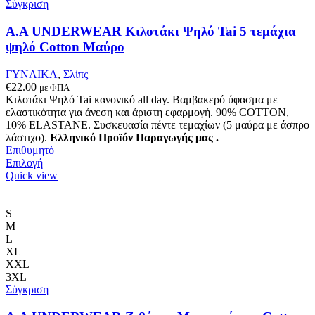
να
Σύγκριση
επιλεγούν
στη
A.A UNDERWEAR Κιλοτάκι Ψηλό Tai 5 τεμάχια
σελίδα
ψηλό Cotton Μαύρο
του
προϊόντος
ΓΥΝΑΙΚΑ
,
Σλίπς
€
22.00
με ΦΠΑ
Κιλοτάκι Ψηλό Tai κανονικό all day. Βαμβακερό ύφασμα με
ελαστικότητα για άνεση και άριστη εφαρμογή. 90% COTTON,
10% ELASTANE. Συσκευασία πέντε τεμαχίων (5 μαύρα με άσπρο
λάστιχο).
Ελληνικό Προϊόν Παραγωγής μας .
Επιθυμητό
Αυτό
Επιλογή
το
Quick view
προϊόν
έχει
πολλαπλές
S
παραλλαγές.
M
Οι
L
επιλογές
XL
μπορούν
XXL
να
3XL
επιλεγούν
Σύγκριση
στη
σελίδα