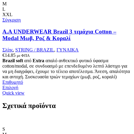
παραλλαγές.
M
Οι
L
επιλογές
XXL
μπορούν
Σύγκριση
να
επιλεγούν
A.A UNDERWEAR Brazil 3 τεμάχια Cotton –
στη
Modal Μωβ, Ροζ & Κοραλί
σελίδα
του
Σλίπς
,
STRING / BRAZIL
,
ΓΥΝΑΙΚΑ
προϊόντος
€
14.85
με ΦΠΑ
Brazil soft
από
Extra
απαλό ανθεκτικό φυτικό ύφασμα
cotton/modal, σε συνδυασμό με επενδεδυμένο λεπτό λάστιχο για
να μη διαγράφει, έχουμε το τέλειο αποτέλεσμα. Άνεση, απαλότητα
και αντοχή. Συσκευασία τριών τεμαχίων (μωβ, ροζ, κοραλί)
Επιθυμητό
Αυτό
Επιλογή
το
Quick view
προϊόν
έχει
Σχετικά προϊόντα
πολλαπλές
παραλλαγές.
Οι
επιλογές
S
μπορούν