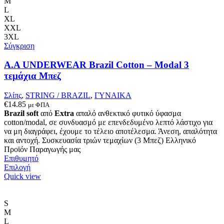
M
να
L
επιλεγούν
XL
στη
XXL
σελίδα
3XL
του
Σύγκριση
προϊόντος
A.A UNDERWEAR Brazil Cotton – Modal 3
τεμάχια Μπεζ
Σλίπς
,
STRING / BRAZIL
,
ΓΥΝΑΙΚΑ
€
14.85
με ΦΠΑ
Brazil soft
από
Extra
απαλό ανθεκτικό φυτικό ύφασμα
cotton/modal, σε συνδυασμό με επενδεδυμένο λεπτό λάστιχο για
να μη διαγράφει, έχουμε το τέλειο αποτέλεσμα. Άνεση, απαλότητα
και αντοχή. Συσκευασία τριών τεμαχίων (3 Μπεζ) Ελληνικό
Προϊόν Παραγωγής μας
Επιθυμητό
Αυτό
Επιλογή
το
Quick view
προϊόν
έχει
πολλαπλές
S
παραλλαγές.
M
Οι
L