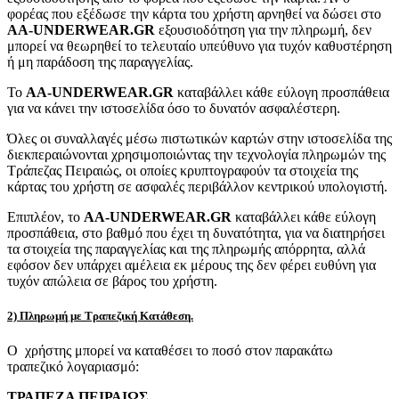
φορέας που εξέδωσε την κάρτα του χρήστη αρνηθεί να δώσει στο
AA-UNDERWEAR.GR
εξουσιοδότηση για την πληρωμή, δεν
μπορεί να θεωρηθεί το τελευταίο υπεύθυνο για τυχόν καθυστέρηση
ή μη παράδοση της παραγγελίας.
Το
AA-UNDERWEAR.GR
καταβάλλει κάθε εύλογη προσπάθεια
για να κάνει την ιστοσελίδα όσο το δυνατόν ασφαλέστερη.
Όλες οι συναλλαγές μέσω πιστωτικών καρτών στην ιστοσελίδα της
διεκπεραιώνονται χρησιμοποιώντας την τεχνολογία πληρωμών της
Τράπεζας Πειραιώς, οι οποίες κρυπτογραφούν τα στοιχεία της
κάρτας του χρήστη σε ασφαλές περιβάλλον κεντρικού υπολογιστή.
Επιπλέον, το
AA-UNDERWEAR.GR
καταβάλλει κάθε εύλογη
προσπάθεια, στο βαθμό που έχει τη δυνατότητα, για να διατηρήσει
τα στοιχεία της παραγγελίας και της πληρωμής απόρρητα, αλλά
εφόσον δεν υπάρχει αμέλεια εκ μέρους της δεν φέρει ευθύνη για
τυχόν απώλεια σε βάρος του χρήστη.
2) Πληρωμή με Τραπεζική Κατάθεση.
Ο χρήστης μπορεί να καταθέσει το ποσό στον παρακάτω
τραπεζικό λογαριασμό:
ΤΡΑΠΕΖΑ ΠΕΙΡΑΙΩΣ