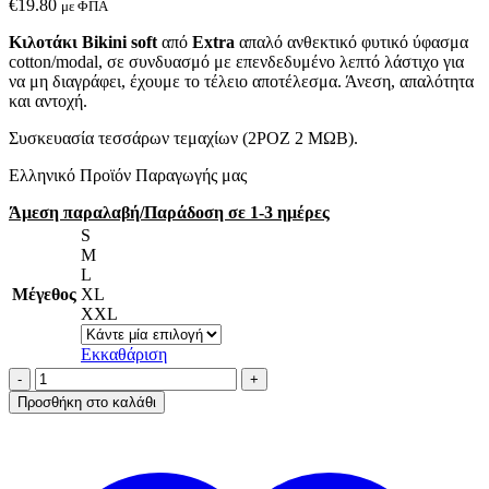
€
19.80
με ΦΠΑ
Κιλοτάκι Bikini soft
από
Extra
απαλό ανθεκτικό φυτικό ύφασμα
cotton/modal, σε συνδυασμό με επενδεδυμένο λεπτό λάστιχο για
να μη διαγράφει, έχουμε το τέλειο αποτέλεσμα. Άνεση, απαλότητα
και αντοχή.
Συσκευασία τεσσάρων τεμαχίων (2ΡΟΖ 2 ΜΩΒ).
Ελληνικό Προϊόν Παραγωγής μας
Άμεση παραλαβή/Παράδοση σε 1-3 ημέρες
S
M
L
Μέγεθος
XL
XXL
Εκκαθάριση
AA-
UNDERWEAR
Προσθήκη στο καλάθι
Κιλοτάκι
Bikini
4τμχ
Cotton