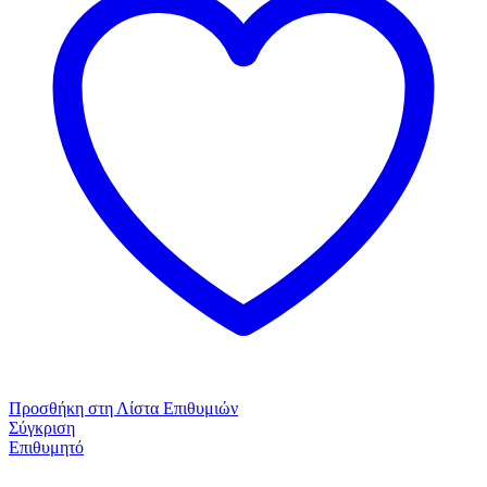
-
Modal
Ροζ
&
Μωβ
ποσότητα
Προσθήκη στη Λίστα Επιθυμιών
Σύγκριση
Επιθυμητό