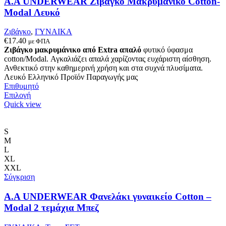
Α.A UNDERWEAR Ζιβάγκο Μακρυμάνικο Cotton-
του
Modal Λευκό
προϊόντος
Ζιβάγκο
,
ΓΥΝΑΙΚΑ
€
17.40
με ΦΠΑ
Ζιβάγκο μακρυμάνικο από Extra απαλό
φυτικό ύφασμα
cotton/Modal. Αγκαλιάζει απαλά χαρίζοντας ευχάριστη αίσθηση.
Ανθεκτικό στην καθημερινή χρήση και στα συχνά πλυσίματα.
Λευκό Ελληνικό Προϊόν Παραγωγής μας
Επιθυμητό
Αυτό
Επιλογή
το
Quick view
προϊόν
έχει
πολλαπλές
S
παραλλαγές.
M
Οι
L
επιλογές
XL
μπορούν
XXL
να
Σύγκριση
επιλεγούν
στη
Α.A UNDERWEAR Φανελάκι γυναικείο Cotton –
σελίδα
Modal 2 τεμάχια Μπεζ
του
προϊόντος