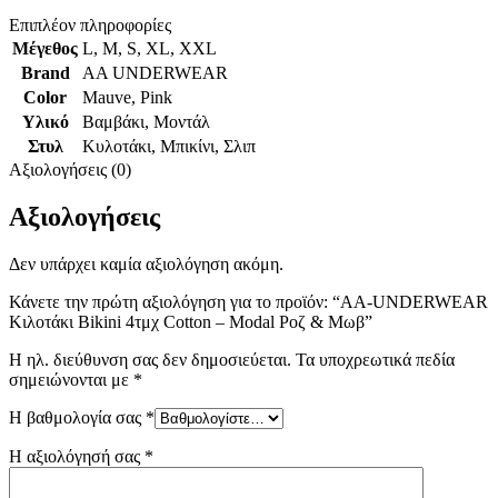
Επιπλέον πληροφορίες
Μέγεθος
L
,
M
,
S
,
XL
,
XXL
Brand
AA UNDERWEAR
Color
Mauve
,
Pink
Υλικό
Βαμβάκι
,
Μοντάλ
Στυλ
Κυλοτάκι
,
Μπικίνι
,
Σλιπ
Αξιολογήσεις (0)
Αξιολογήσεις
Δεν υπάρχει καμία αξιολόγηση ακόμη.
Κάνετε την πρώτη αξιολόγηση για το προϊόν: “AA-UNDERWEAR
Κιλοτάκι Bikini 4τμχ Cotton – Modal Ροζ & Μωβ”
Η ηλ. διεύθυνση σας δεν δημοσιεύεται.
Τα υποχρεωτικά πεδία
σημειώνονται με
*
Η βαθμολογία σας
*
Η αξιολόγησή σας
*