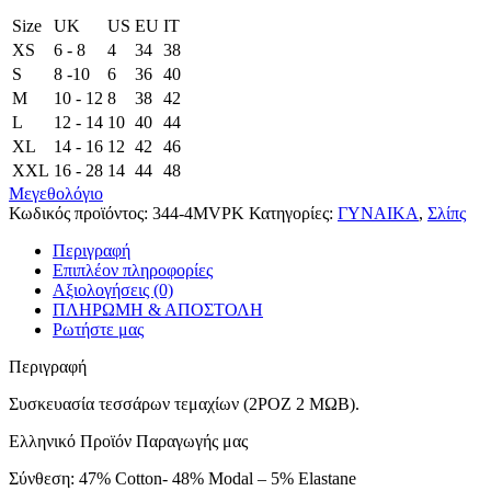
Size
UK
US
EU
ΙΤ
XS
6 - 8
4
34
38
S
8 -10
6
36
40
M
10 - 12
8
38
42
L
12 - 14
10
40
44
XL
14 - 16
12
42
46
XXL
16 - 28
14
44
48
Μεγεθολόγιο
Κωδικός προϊόντος:
344-4MVPK
Κατηγορίες:
ΓΥΝΑΙΚΑ
,
Σλίπς
Περιγραφή
Επιπλέον πληροφορίες
Αξιολογήσεις (0)
ΠΛΗΡΩΜΗ & ΑΠΟΣΤΟΛΗ
Ρωτήστε μας
Περιγραφή
Συσκευασία τεσσάρων τεμαχίων (2ΡΟΖ 2 ΜΩΒ).
Ελληνικό Προϊόν Παραγωγής μας
Σύνθεση: 47% Cotton- 48% Modal – 5% Elastane