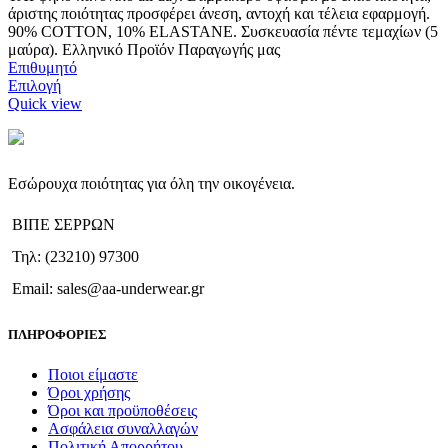
άριστης ποιότητας προσφέρει άνεση, αντοχή και τέλεια εφαρμογή.
90% COTTON, 10% ELASTANE. Συσκευασία πέντε τεμαχίων (5
μαύρα). Ελληνικό Προϊόν Παραγωγής μας
Επιθυμητό
Αυτό
Επιλογή
το
Quick view
προϊόν
έχει
πολλαπλές
παραλλαγές.
Εσώρουχα ποιότητας για όλη την οικογένεια.
Οι
επιλογές
ΒΙΠΕ ΣΕΡΡΩΝ
μπορούν
να
Τηλ: (23210) 97300
επιλεγούν
στη
Email: sales@aa-underwear.gr
σελίδα
του
ΠΛΗΡΟΦΟΡΙΕΣ
προϊόντος
Ποιοι είμαστε
Όροι χρήσης
Όροι και προϋποθέσεις
Ασφάλεια συναλλαγών
Πολιτική Απορρήτου