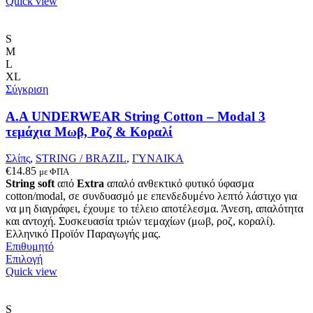
Quick view
S
M
L
XL
Σύγκριση
Α.A UNDERWEAR String Cotton – Modal 3
τεμάχια Μωβ, Ροζ & Κοραλί
Σλίπς
,
STRING / BRAZIL
,
ΓΥΝΑΙΚΑ
€
14.85
με ΦΠΑ
String
soft
από
Extra
απαλό ανθεκτικό φυτικό ύφασμα
cotton/modal, σε συνδυασμό με επενδεδυμένο λεπτό λάστιχο για
να μη διαγράφει, έχουμε το τέλειο αποτέλεσμα. Άνεση, απαλότητα
και αντοχή. Συσκευασία τριών τεμαχίων (μωβ, ροζ, κοραλί).
Ελληνικό Προϊόν Παραγωγής μας.
Επιθυμητό
Αυτό
Επιλογή
το
Quick view
προϊόν
έχει
πολλαπλές
S