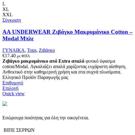
Οι
L
επιλογές
XL
μπορούν
XXL
να
Σύγκριση
επιλεγούν
στη
AA UNDERWEAR Ζιβάγκο Μακρυμάνικο Cotton –
σελίδα
Modal Μπλε
του
προϊόντος
ΓΥΝΑΙΚΑ
,
Tops
,
Ζιβάγκο
€
17.40
με ΦΠΑ
Ζιβάγκο μακρυμάνικο από Extra απαλό
φυτικό ύφασμα
cotton/Modal. Αγκαλιάζει απαλά χαρίζοντας ευχάριστη αίσθηση.
Ανθεκτικό στην καθημερινή χρήση και στα συχνά πλυσίματα.
Ελληνικό Προϊόν Παραγωγής μας
Επιθυμητό
Αυτό
Επιλογή
το
Quick view
προϊόν
έχει
πολλαπλές
παραλλαγές.
Εσώρουχα ποιότητας για όλη την οικογένεια.
Οι
επιλογές
ΒΙΠΕ ΣΕΡΡΩΝ
μπορούν