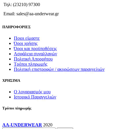
να
Τηλ: (23210) 97300
επιλεγούν
στη
Email: sales@aa-underwear.gr
σελίδα
του
ΠΛΗΡΟΦΟΡΙΕΣ
προϊόντος
Ποιοι είμαστε
Όροι χρήσης
Όροι και προϋποθέσεις
Ασφάλεια συναλλαγών
Πολιτική Απορρήτου
Τρόποι πληρωμής
Πολιτική επιστροφών / ακυρώσεων παραγγελιών
ΧΡΗΣΙΜΑ
Ο λογαριασμός μου
Ιστορικό Παραγγελιών
Τρόποι πληρωμής
AA-UNDERWEAR
2020