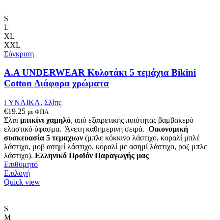
προϊόν
έχει
πολλαπλές
S
παραλλαγές.
L
Οι
XL
επιλογές
XXL
μπορούν
Σύγκριση
να
επιλεγούν
A.A UNDERWEAR Κυλοτάκι 5 τεμάχια Bikini
στη
Cotton Διάφορα χρώματα
σελίδα
του
ΓΥΝΑΙΚΑ
,
Σλίπς
προϊόντος
€
19.25
με ΦΠΑ
Σλιπ
μπικίνι χαμηλό
, από εξαιρετικής ποιότητας βαμβακερό
ελαστικό ύφασμα. Άνετη καθημερινή σειρά.
Οικονομική
συσκευασία 5 τεμαχιων
(μπλε κόκκινο λάστιχο, κοραλί μπλέ
λάστιχο, μοβ ασημί λάστιχο, κοραλί με ασημί λάστιχο, ροζ μπλε
λάστιχο).
Ελληνικό Προϊόν Παραγωγής μας
Επιθυμητό
Αυτό
Επιλογή
το
Quick view
προϊόν
έχει
πολλαπλές
S
παραλλαγές.
M