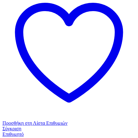
τμχ
90%
Cotton
Μαύρο
ποσότητα
Προσθήκη στη Λίστα Επιθυμιών
Σύγκριση
Επιθυμητό