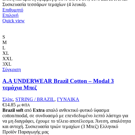
Συσκευασία τεσσάρων τεμαχίων (4 λευκά).
Επιθυμητό
Αυτό
Επιλογή
το
Quick view
προϊόν
έχει
πολλαπλές
S
παραλλαγές.
M
Οι
L
επιλογές
XL
μπορούν
XXL
να
3XL
επιλεγούν
Σύγκριση
στη
σελίδα
A.A UNDERWEAR Brazil Cotton – Modal 3
του
τεμάχια Μπεζ
προϊόντος
Σλίπς
,
STRING / BRAZIL
,
ΓΥΝΑΙΚΑ
€
14.85
με ΦΠΑ
Brazil soft
από
Extra
απαλό ανθεκτικό φυτικό ύφασμα
cotton/modal, σε συνδυασμό με επενδεδυμένο λεπτό λάστιχο για
να μη διαγράφει, έχουμε το τέλειο αποτέλεσμα. Άνεση, απαλότητα
και αντοχή. Συσκευασία τριών τεμαχίων (3 Μπεζ) Ελληνικό
Προϊόν Παραγωγής μας