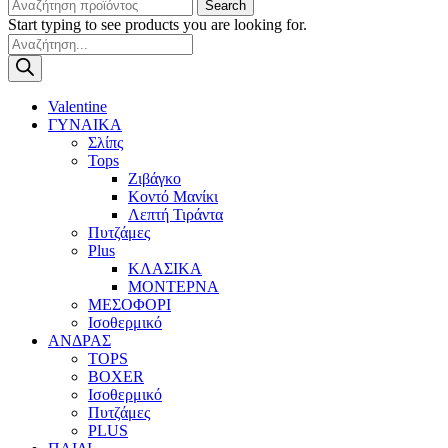
Search
Start typing to see products you are looking for.
Products
search
Valentine
ΓΥΝΑΙΚΑ
Σλίπς
Tops
Ζιβάγκο
Κοντό Μανίκι
Λεπτή Τιράντα
Πυτζάμες
Plus
ΚΛΑΣΙΚΑ
ΜΟΝΤΕΡΝΑ
ΜΕΣΟΦΟΡΙ
Ισοθερμικό
ΑΝΔΡΑΣ
TOPS
BOXER
Ισοθερμικό
Πυτζάμες
PLUS