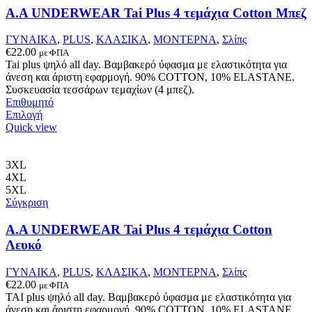
Α.A UNDERWEAR Tai Plus 4 τεμάχια Cotton Μπεζ
ΓΥΝΑΙΚΑ
,
PLUS
,
ΚΛΑΣΙΚΑ
,
ΜΟΝΤΕΡΝΑ
,
Σλίπς
€
22.00
με ΦΠΑ
Tai plus ψηλό all day. Βαμβακερό ύφασμα με ελαστικότητα για
άνεση και άριστη εφαρμογή. 90% COTTON, 10% ELASTANΕ.
Συσκευασία τεσσάρων τεμαχίων (4 μπεζ).
Επιθυμητό
Αυτό
Επιλογή
το
Quick view
προϊόν
έχει
πολλαπλές
3XL
παραλλαγές.
4XL
Οι
5XL
επιλογές
Σύγκριση
μπορούν
να
A.A UNDERWEAR Tai Plus 4 τεμάχια Cotton
επιλεγούν
Λευκό
στη
σελίδα
ΓΥΝΑΙΚΑ
,
PLUS
,
ΚΛΑΣΙΚΑ
,
ΜΟΝΤΕΡΝΑ
,
Σλίπς
του
€
22.00
με ΦΠΑ
προϊόντος
ΤΑΙ plus ψηλό all day. Βαμβακερό ύφασμα με ελαστικότητα για
άνεση και άριστη εφαρμογή. 90% COTTON, 10% ELASTANΕ.