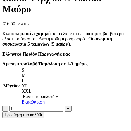
Μαύρο
€
16.50
με ΦΠΑ
Κιλοτάκι
μπικίνι χαμηλό
, από εξαιρετικής ποιότητας βαμβακερό
ελαστικό ύφασμα. Άνετη καθημερινή σειρά.
Οικονομική
συσκευασία 5 τεμαχίων (5 μαύρα).
Ελληνικό Προϊόν Παραγωγής μας
Άμεση παραλαβή/Παράδοση σε 1-3 ημέρες
S
M
L
Μέγεθος
XL
XXL
Εκκαθάριση
AA
UNDERWEAR
Προσθήκη στο καλάθι
Κιλοτάκι
Bikini
5