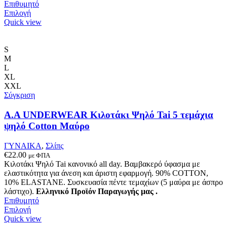
Επιθυμητό
Αυτό
Επιλογή
το
Quick view
προϊόν
έχει
πολλαπλές
S
παραλλαγές.
M
Οι
L
επιλογές
XL
μπορούν
XXL
να
Σύγκριση
επιλεγούν
στη
A.A UNDERWEAR Κιλοτάκι Ψηλό Tai 5 τεμάχια
σελίδα
ψηλό Cotton Μαύρο
του
προϊόντος
ΓΥΝΑΙΚΑ
,
Σλίπς
€
22.00
με ΦΠΑ
Κιλοτάκι Ψηλό Tai κανονικό all day. Βαμβακερό ύφασμα με
ελαστικότητα για άνεση και άριστη εφαρμογή. 90% COTTON,
10% ELASTANE. Συσκευασία πέντε τεμαχίων (5 μαύρα με άσπρο
λάστιχο).
Ελληνικό Προϊόν Παραγωγής μας .
Επιθυμητό
Αυτό
Επιλογή
το
Quick view