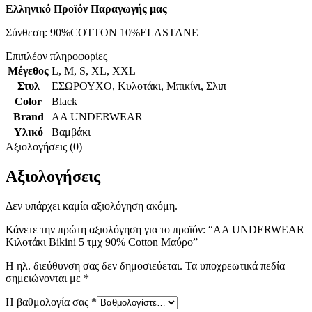
Ελληνικό Προϊόν Παραγωγής μας
Σύνθεση: 90%COTTON 10%ELASTANΕ
Επιπλέον πληροφορίες
Μέγεθος
L
,
M
,
S
,
XL
,
XXL
Στυλ
ΕΣΩΡΟΥΧΟ
,
Κυλοτάκι
,
Μπικίνι
,
Σλιπ
Color
Black
Brand
AA UNDERWEAR
Υλικό
Βαμβάκι
Αξιολογήσεις (0)
Αξιολογήσεις
Δεν υπάρχει καμία αξιολόγηση ακόμη.
Κάνετε την πρώτη αξιολόγηση για το προϊόν: “AA UNDERWEAR
Κιλοτάκι Bikini 5 τμχ 90% Cotton Μαύρο”
Η ηλ. διεύθυνση σας δεν δημοσιεύεται.
Τα υποχρεωτικά πεδία
σημειώνονται με
*
Η βαθμολογία σας
*