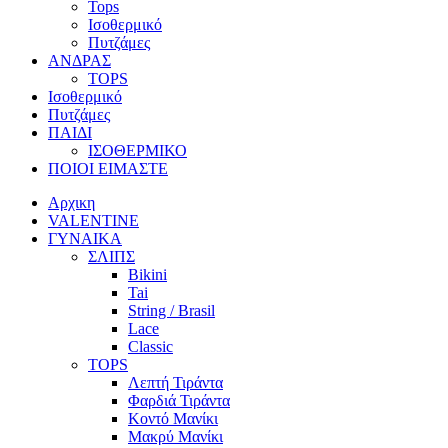
Tops
Ισοθερμικό
Πυτζάμες
ΑΝΔΡΑΣ
TOPS
Ισοθερμικό
Πυτζάμες
ΠΑΙΔΙ
ΙΣΟΘΕΡΜΙΚΟ
ΠΟΙΟΙ ΕΙΜΑΣΤΕ
Αρχικη
VALENTINE
ΓΥΝΑΙΚΑ
ΣΛΙΠΣ
Bikini
Tai
String / Brasil
Lace
Classic
TOPS
Λεπτή Τιράντα
Φαρδιά Τιράντα
Κοντό Μανίκι
Μακρύ Μανίκι