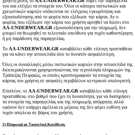
χρήστη μόλις το
AA-UNDERWEAR.GR
λάβει την παραγγελία
του και ελέγξει τα στοιχεία του. Όλοι οι κάτοχοι πιστωτικών και
χρεωστικών καρτών υπόκεινται σε ελέγχους εγκυρότητας και
εξουσιοδότησης από το φορέα που εξέδωσε την κάρτα. Αν ο
φορέας που εξέδωσε την κάρτα του χρήστη αρνηθεί να δώσει στο
AA-UNDERWEAR.GR
εξουσιοδότηση για την πληρωμή, δεν
μπορεί να θεωρηθεί το τελευταίο υπεύθυνο για τυχόν καθυστέρηση
ή μη παράδοση της παραγγελίας.
Το
AA-UNDERWEAR.GR
καταβάλλει κάθε εύλογη προσπάθεια
για να κάνει την ιστοσελίδα όσο το δυνατόν ασφαλέστερη.
Όλες οι συναλλαγές μέσω πιστωτικών καρτών στην ιστοσελίδα της
διεκπεραιώνονται χρησιμοποιώντας την τεχνολογία πληρωμών της
Τράπεζας Πειραιώς, οι οποίες κρυπτογραφούν τα στοιχεία της
κάρτας του χρήστη σε ασφαλές περιβάλλον κεντρικού υπολογιστή.
Επιπλέον, το
AA-UNDERWEAR.GR
καταβάλλει κάθε εύλογη
προσπάθεια, στο βαθμό που έχει τη δυνατότητα, για να διατηρήσει
τα στοιχεία της παραγγελίας και της πληρωμής απόρρητα, αλλά
εφόσον δεν υπάρχει αμέλεια εκ μέρους της δεν φέρει ευθύνη για
τυχόν απώλεια σε βάρος του χρήστη.
2) Πληρωμή με Τραπεζική Κατάθεση.