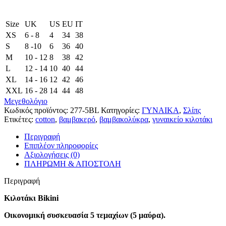
Size
UK
US
EU
ΙΤ
XS
6 - 8
4
34
38
S
8 -10
6
36
40
M
10 - 12
8
38
42
L
12 - 14
10
40
44
XL
14 - 16
12
42
46
XXL
16 - 28
14
44
48
Μεγεθολόγιο
Κωδικός προϊόντος:
277-5BL
Κατηγορίες:
ΓΥΝΑΙΚΑ
,
Σλίπς
Ετικέτες:
cotton
,
βαμβακερό
,
βαμβακολύκρα
,
γυναικείο κιλοτάκι
Περιγραφή
Επιπλέον πληροφορίες
Αξιολογήσεις (0)
ΠΛΗΡΩΜΗ & ΑΠΟΣΤΟΛΗ
Περιγραφή
Κιλοτάκι Bikini
Οικονομική συσκευασία 5 τεμαχίων (5 μαύρα).