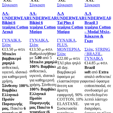
XXL
XXL
5XL
XXL
Σύγκριση
Σύγκριση
Σύγκριση
Σύγκριση
AA-
AA-
A.A
A.A
UNDERWEAR
UNDERWEAR
UNDERWEAR
UNDERWEAR
Bikini 6
Bikini 6
Tai Plus 4
Brazil 3
τεμάχια Cotton
τεμάχια Cotton
τεμάχια Cotton
τεμάχια Cotton
Λευκό
Μαύρο
Μαύρα
– Modal Μπλε,
Κόκκινο &
ΓΥΝΑΙΚΑ
,
ΓΥΝΑΙΚΑ
,
ΓΥΝΑΙΚΑ
,
Γκρι
Σλίπς
Σλίπς
PLUS
,
€
13.50
€
13.50
ΜΟΝΤΕΡΝΑ
,
Σλίπς
,
STRING
με ΦΠΑ
με ΦΠΑ
Βαθμολογήθηκε
Μπικίνι
Σλίπς
/ BRAZIL
,
με
5.00
από 5
βαμβακερό
€
22.00
ΓΥΝΑΙΚΑ
με ΦΠΑ
Μπικίνι χαμηλό
χαμηλό
ΤΑΙ plus ψηλό
€
14.85
με ΦΠΑ
100% Βαμβάκι
ανθεκτικό,
all day.
Brazil
ανθεκτικό,
υγιεινό, ιδανικό
Βαμβακερό
soft
από
Extra
υγιεινό, ιδανικό
για καθημερινή
ύφασμα με
απαλό ανθεκτικό
για καθημερινή
χρήση
.
ελαστικότητα για
φυτικό ύφασμα
χρήση
.
Σύνθεση:
Σύνθεση: 100%
άνεση και
cotton/modal, σε
100% Βαμβάκι
Βαμβάκι
άριστη
συνδυασμό με
Ελληνικό
Ελληνικό
εφαρμογή. 90%
επενδεδυμένο
Προϊόν
Προϊόν
COTTON, 10%
λεπτό λάστιχο
Παραγωγής
Παραγωγής
ELASTANΕ.
για να μη
μας
Πακέτο 6
μας.
Πακέτο
6
Συσκευασία
διαγράφει,
τεμαχίων (6
τεμαχίων (6
τεσσάρων
έχουμε το τέλειο