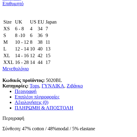
Επιθυμητό
Size
UK
US
EU
Japan
XS
6 - 8
4
34
7
S
8 -10
6
36
9
M
10 - 12
8
38
11
L
12 - 14
10
40
13
XL
14 - 16
12
42
15
XXL
16 - 28
14
44
17
Μεγεθολόγιο
Κωδικός προϊόντος:
5020BL
Κατηγορίες:
Tops
,
ΓΥΝΑΙΚΑ
,
Ζιβάγκο
Περιγραφή
Επιπλέον πληροφορίες
Αξιολογήσεις (0)
ΠΛΗΡΩΜΗ & ΑΠΟΣΤΟΛΗ
Περιγραφή
Σύνθεση: 47% cotton / 48%modal / 5% elastane