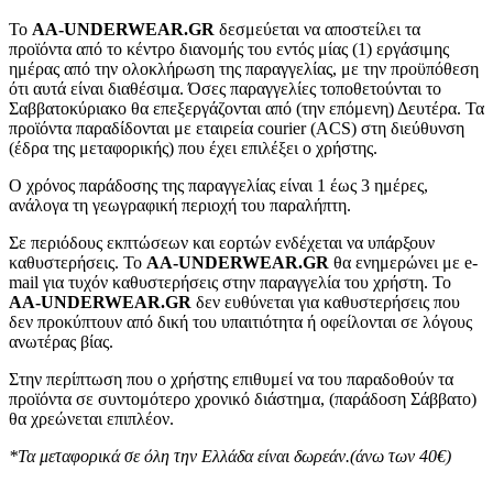
To
AA-UNDERWEAR.GR
δεσμεύεται να αποστείλει τα
προϊόντα από το κέντρο διανομής του εντός μίας (1) εργάσιμης
ημέρας από την ολοκλήρωση της παραγγελίας, με την προϋπόθεση
ότι αυτά είναι διαθέσιμα. Όσες παραγγελίες τοποθετούνται το
Σαββατοκύριακο θα επεξεργάζονται από (την επόμενη) Δευτέρα. Τα
προϊόντα παραδίδονται με εταιρεία courier (ACS) στη διεύθυνση
(έδρα της μεταφορικής) που έχει επιλέξει ο χρήστης.
Ο χρόνος παράδοσης της παραγγελίας είναι 1 έως 3 ημέρες,
ανάλογα τη γεωγραφική περιοχή του παραλήπτη.
Σε περιόδους εκπτώσεων και εορτών ενδέχεται να υπάρξουν
καθυστερήσεις. Το
AA-UNDERWEAR.GR
θα ενημερώνει με e-
mail για τυχόν καθυστερήσεις στην παραγγελία του χρήστη. Το
AA-UNDERWEAR.GR
δεν ευθύνεται για καθυστερήσεις που
δεν προκύπτουν από δική του υπαιτιότητα ή οφείλονται σε λόγους
ανωτέρας βίας.
Στην περίπτωση που ο χρήστης επιθυμεί να του παραδοθούν τα
προϊόντα σε συντομότερο χρονικό διάστημα, (παράδοση Σάββατο)
θα χρεώνεται επιπλέον.
*Τα μεταφορικά σε όλη την Ελλάδα είναι δωρεάν.(άνω των 40€)