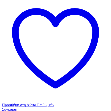
Μακρυμάνικο
Cotton
-
Modal
Μαύρο
ποσότητα
Προσθήκη στη Λίστα Επιθυμιών
Σύγκριση