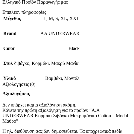
Ελληνικό Προϊόν Παραγωγής μας
Επιπλέον πληροφορίες
Μέγεθος
L
,
M
,
S
,
XL
,
XXL
Brand
AA UNDERWEAR
Color
Black
Στυλ
Ζιβάγκο
,
Κορμάκι
,
Μακρύ Μανίκι
Υλικό
Βαμβάκι
,
Μοντάλ
Αξιολογήσεις (0)
Αξιολογήσεις
Δεν υπάρχει καμία αξιολόγηση ακόμη.
Κάνετε την πρώτη αξιολόγηση για το προϊόν: “A.A
UNDERWEAR Κορμάκι Ζιβάγκο Μακρυμάνικο Cotton – Modal
Μαύρο”
Η ηλ. διεύθυνση σας δεν δημοσιεύεται.
Τα υποχρεωτικά πεδία