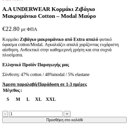
A.A UNDERWEAR Κορμάκι Ζιβάγκο
Μακρυμάνικο Cotton – Modal Μαύρο
€
22.80
με ΦΠΑ
Κορμάκι
Ζιβάγκο μακρυμάνικο από Extra απαλό
φυτικό
ύφασμα cotton/Modal. Αγκαλιάζει απαλά χαρίζοντας ευχάριστη
αίσθηση. Ανθεκτικό στην καθημερινή χρήση και στα συχνά
πλυσίματα.
Ελληνικό Προϊόν Παραγωγής μας
Σύνθεση: 47% cotton / 48%modal / 5% elastane
Άμεση παραλαβή/Παράδοση σε 1-3 ημέρες
Μέγεθος
S
M
L
XL
XXL
A.A
UNDERWEAR
Προσθήκη στο καλάθι
Κορμάκι
Ζιβάγκο