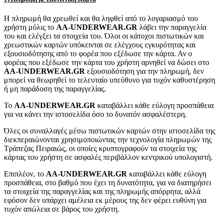
Η πληρωμή θα χρεωθεί και θα ληφθεί από το λογαριασμό του
χρήστη μόλις το
AA-UNDERWEAR.GR
λάβει την παραγγελία
του και ελέγξει τα στοιχεία του. Όλοι οι κάτοχοι πιστωτικών και
χρεωστικών καρτών υπόκεινται σε ελέγχους εγκυρότητας και
εξουσιοδότησης από το φορέα που εξέδωσε την κάρτα. Αν ο
φορέας που εξέδωσε την κάρτα του χρήστη αρνηθεί να δώσει στο
AA-UNDERWEAR.GR
εξουσιοδότηση για την πληρωμή, δεν
μπορεί να θεωρηθεί το τελευταίο υπεύθυνο για τυχόν καθυστέρηση
ή μη παράδοση της παραγγελίας.
Το
AA-UNDERWEAR.GR
καταβάλλει κάθε εύλογη προσπάθεια
για να κάνει την ιστοσελίδα όσο το δυνατόν ασφαλέστερη.
Όλες οι συναλλαγές μέσω πιστωτικών καρτών στην ιστοσελίδα της
διεκπεραιώνονται χρησιμοποιώντας την τεχνολογία πληρωμών της
Τράπεζας Πειραιώς, οι οποίες κρυπτογραφούν τα στοιχεία της
κάρτας του χρήστη σε ασφαλές περιβάλλον κεντρικού υπολογιστή.
Επιπλέον, το
AA-UNDERWEAR.GR
καταβάλλει κάθε εύλογη
προσπάθεια, στο βαθμό που έχει τη δυνατότητα, για να διατηρήσει
τα στοιχεία της παραγγελίας και της πληρωμής απόρρητα, αλλά
εφόσον δεν υπάρχει αμέλεια εκ μέρους της δεν φέρει ευθύνη για
τυχόν απώλεια σε βάρος του χρήστη.