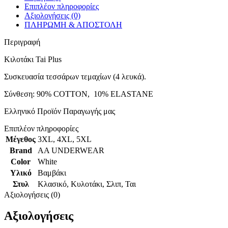
Επιπλέον πληροφορίες
Αξιολογήσεις (0)
ΠΛΗΡΩΜΗ & ΑΠΟΣΤΟΛΗ
Περιγραφή
Κιλοτάκι Tai Plus
Συσκευασία τεσσάρων τεμαχίων (4 λευκά).
Σύνθεση: 90% COTTON, 10% ELASTANE
Ελληνικό Προϊόν Παραγωγής μας
Επιπλέον πληροφορίες
Μέγεθος
3XL
,
4XL
,
5XL
Brand
AA UNDERWEAR
Color
White
Υλικό
Βαμβάκι
Στυλ
Κλασικό
,
Κυλοτάκι
,
Σλιπ
,
Ται
Αξιολογήσεις (0)
Αξιολογήσεις