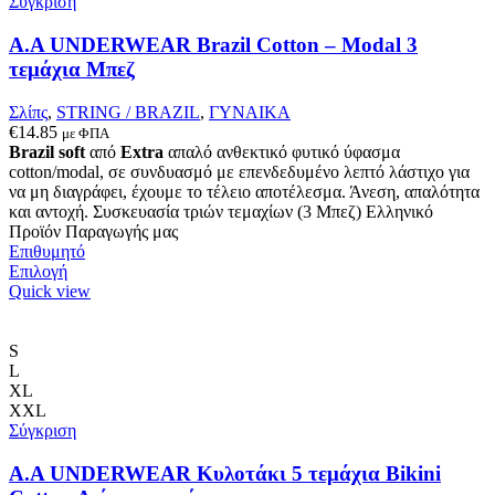
Σύγκριση
A.A UNDERWEAR Brazil Cotton – Modal 3
τεμάχια Μπεζ
Σλίπς
,
STRING / BRAZIL
,
ΓΥΝΑΙΚΑ
€
14.85
με ΦΠΑ
Brazil soft
από
Extra
απαλό ανθεκτικό φυτικό ύφασμα
cotton/modal, σε συνδυασμό με επενδεδυμένο λεπτό λάστιχο για
να μη διαγράφει, έχουμε το τέλειο αποτέλεσμα. Άνεση, απαλότητα
και αντοχή. Συσκευασία τριών τεμαχίων (3 Μπεζ) Ελληνικό
Προϊόν Παραγωγής μας
Επιθυμητό
Αυτό
Επιλογή
το
Quick view
προϊόν
έχει
πολλαπλές
S
παραλλαγές.
L
Οι
XL
επιλογές
XXL
μπορούν
Σύγκριση
να
επιλεγούν
A.A UNDERWEAR Κυλοτάκι 5 τεμάχια Bikini
στη