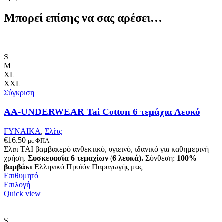
Μπορεί επίσης να σας αρέσει…
S
M
XL
XXL
Σύγκριση
AA-UNDERWEAR Tai Cotton 6 τεμάχια Λευκό
ΓΥΝΑΙΚΑ
,
Σλίπς
€
16.50
με ΦΠΑ
Σλιπ ΤΑΙ βαμβακερό ανθεκτικό, υγιεινό, ιδανικό για καθημερινή
χρήση.
Συσκευασία 6 τεμαχίων (6 λευκά).
Σύνθεση:
100%
βαμβάκι
Ελληνικό Προϊόν Παραγωγής μας
Επιθυμητό
Αυτό
Επιλογή
το
Quick view
προϊόν
έχει
πολλαπλές
S