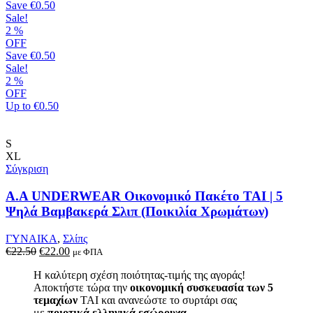
παραλλαγές.
Save
€0.50
Οι
Sale!
επιλογές
2
%
μπορούν
OFF
να
Save
€0.50
επιλεγούν
Sale!
στη
2
%
σελίδα
OFF
του
Up to
€0.50
προϊόντος
S
XL
Σύγκριση
A.A UNDERWEAR Οικονομικό Πακέτο TAI | 5
Ψηλά Βαμβακερά Σλιπ (Ποικιλία Χρωμάτων)
ΓΥΝΑΙΚΑ
,
Σλίπς
Original
Η
€
22.50
€
22.00
με ΦΠΑ
price
τρέχουσα
Η καλύτερη σχέση ποιότητας-τιμής της αγοράς!
was:
τιμή
Αποκτήστε τώρα την
οικονομική συσκευασία των 5
€22.50.
είναι:
τεμαχίων
TAI και ανανεώστε το συρτάρι σας
€22.00.
με
ποιοτικά ελληνικά εσώρουχα
.