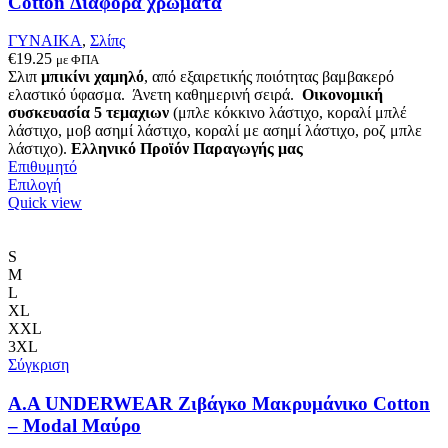
Cotton Διάφορα χρώματα
σελίδα
του
ΓΥΝΑΙΚΑ
,
Σλίπς
προϊόντος
€
19.25
με ΦΠΑ
Σλιπ
μπικίνι χαμηλό
, από εξαιρετικής ποιότητας βαμβακερό
ελαστικό ύφασμα. Άνετη καθημερινή σειρά.
Οικονομική
συσκευασία 5 τεμαχιων
(μπλε κόκκινο λάστιχο, κοραλί μπλέ
λάστιχο, μοβ ασημί λάστιχο, κοραλί με ασημί λάστιχο, ροζ μπλε
λάστιχο).
Ελληνικό Προϊόν Παραγωγής μας
Επιθυμητό
Αυτό
Επιλογή
το
Quick view
προϊόν
έχει
πολλαπλές
S
παραλλαγές.
M
Οι
L
επιλογές
XL
μπορούν
XXL
να
3XL
επιλεγούν
Σύγκριση
στη
σελίδα
Α.A UNDERWEAR Ζιβάγκο Μακρυμάνικο Cotton
του
– Modal Μαύρο
προϊόντος