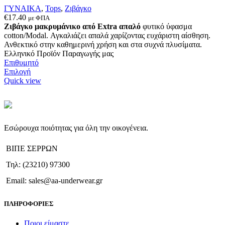
ΓΥΝΑΙΚΑ
,
Tops
,
Ζιβάγκο
€
17.40
με ΦΠΑ
Ζιβάγκο μακρυμάνικο από Extra απαλό
φυτικό ύφασμα
cotton/Modal. Αγκαλιάζει απαλά χαρίζοντας ευχάριστη αίσθηση.
Ανθεκτικό στην καθημερινή χρήση και στα συχνά πλυσίματα.
Ελληνικό Προϊόν Παραγωγής μας
Επιθυμητό
Αυτό
Επιλογή
το
Quick view
προϊόν
έχει
πολλαπλές
παραλλαγές.
Οι
Εσώρουχα ποιότητας για όλη την οικογένεια.
επιλογές
μπορούν
ΒΙΠΕ ΣΕΡΡΩΝ
να
επιλεγούν
Τηλ: (23210) 97300
στη
σελίδα
Email: sales@aa-underwear.gr
του
προϊόντος
ΠΛΗΡΟΦΟΡΙΕΣ
Ποιοι είμαστε