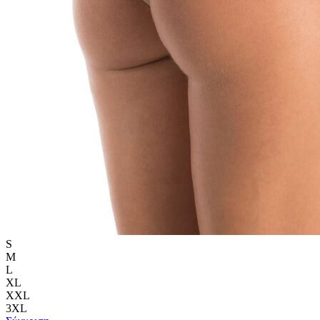
S
M
L
XL
XXL
3XL