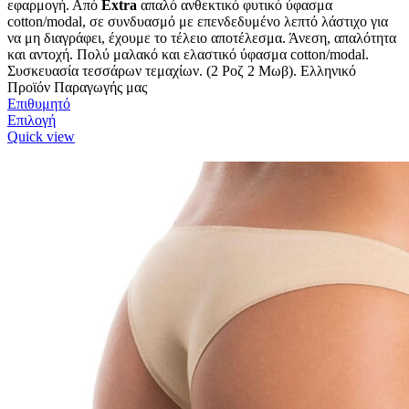
εφαρμογή. Από
Extra
απαλό ανθεκτικό φυτικό ύφασμα
προϊόντος
cotton/modal, σε συνδυασμό με επενδεδυμένο λεπτό λάστιχο για
να μη διαγράφει, έχουμε το τέλειο αποτέλεσμα. Άνεση, απαλότητα
και αντοχή. Πολύ μαλακό και ελαστικό ύφασμα cotton/modal.
Συσκευασία τεσσάρων τεμαχίων. (2 Ροζ 2 Μωβ). Ελληνικό
Προϊόν Παραγωγής μας
Επιθυμητό
Αυτό
Επιλογή
το
Quick view
προϊόν
έχει
πολλαπλές
παραλλαγές.
Οι
επιλογές
μπορούν
να
επιλεγούν
στη
σελίδα
του
προϊόντος