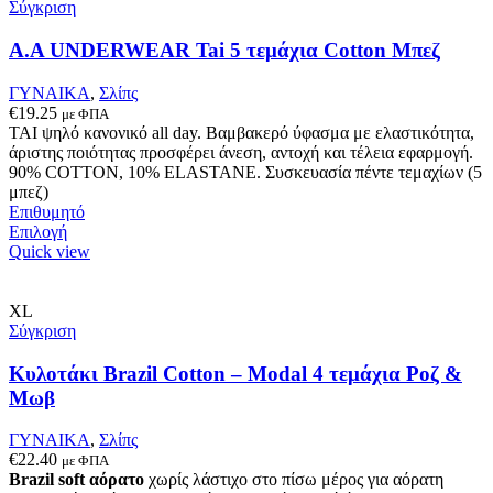
να
Σύγκριση
επιλεγούν
στη
A.A UNDERWEAR Tai 5 τεμάχια Cotton Μπεζ
σελίδα
του
ΓΥΝΑΙΚΑ
,
Σλίπς
προϊόντος
€
19.25
με ΦΠΑ
ΤΑΙ ψηλό κανονικό all day. Βαμβακερό ύφασμα με ελαστικότητα,
άριστης ποιότητας προσφέρει άνεση, αντοχή και τέλεια εφαρμογή.
90% COTTON, 10% ELASTANE. Συσκευασία πέντε τεμαχίων (5
μπεζ)
Επιθυμητό
Αυτό
Επιλογή
το
Quick view
προϊόν
έχει
πολλαπλές
XL
παραλλαγές.
Σύγκριση
Οι
επιλογές
Κυλοτάκι Brazil Cotton – Modal 4 τεμάχια Ροζ &
μπορούν
Μωβ
να
επιλεγούν
ΓΥΝΑΙΚΑ
,
Σλίπς
στη
€
22.40
με ΦΠΑ
σελίδα
Brazil soft αόρατο
χωρίς λάστιχο στο πίσω μέρος για αόρατη
του