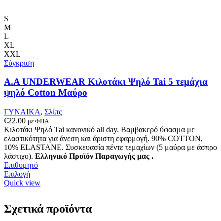
προϊόν
έχει
πολλαπλές
S
παραλλαγές.
M
Οι
L
επιλογές
XL
μπορούν
XXL
να
Σύγκριση
επιλεγούν
στη
A.A UNDERWEAR Κιλοτάκι Ψηλό Tai 5 τεμάχια
σελίδα
ψηλό Cotton Μαύρο
του
προϊόντος
ΓΥΝΑΙΚΑ
,
Σλίπς
€
22.00
με ΦΠΑ
Κιλοτάκι Ψηλό Tai κανονικό all day. Βαμβακερό ύφασμα με
ελαστικότητα για άνεση και άριστη εφαρμογή. 90% COTTON,
10% ELASTANE. Συσκευασία πέντε τεμαχίων (5 μαύρα με άσπρο
λάστιχο).
Ελληνικό Προϊόν Παραγωγής μας .
Επιθυμητό
Αυτό
Επιλογή
το
Quick view
προϊόν
έχει
Σχετικά προϊόντα
πολλαπλές
παραλλαγές.