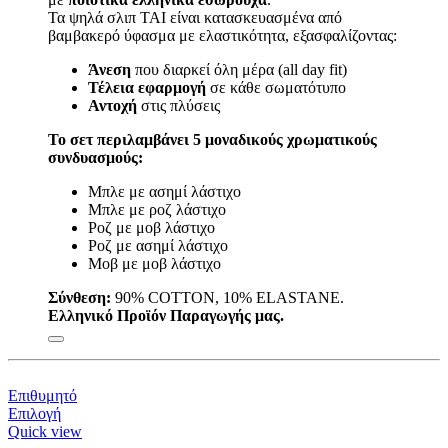
Τα ψηλά σλιπ TAI είναι κατασκευασμένα από
βαμβακερό ύφασμα με ελαστικότητα, εξασφαλίζοντας:
Άνεση
που διαρκεί όλη μέρα (all day fit)
Τέλεια εφαρμογή
σε κάθε σωματότυπο
Αντοχή
στις πλύσεις
Το σετ περιλαμβάνει 5 μοναδικούς χρωματικούς
συνδυασμούς:
Μπλε με ασημί λάστιχο
Μπλε με ροζ λάστιχο
Ροζ με μοβ λάστιχο
Ροζ με ασημί λάστιχο
Μοβ με μοβ λάστιχο
Σύνθεση:
90% COTTON, 10% ELASTANE.
Ελληνικό Προϊόν Παραγωγής μας.
Επιθυμητό
Αυτό
Επιλογή
το
Quick view