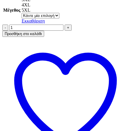
4XL
Μέγεθος
5XL
Εκκαθάριση
A.A
UNDERWEAR
Προσθήκη στο καλάθι
Ψηλά
Βαμβακερά
Σλιπ
Γυναικεία
TAI
Plus
(4
Τεμάχια)
-
Ελληνικά
ποσότητα