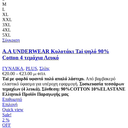
παραλλαγές.
M
Οι
L
επιλογές
XL
μπορούν
XXL
να
3XL
επιλεγούν
4XL
στη
5XL
σελίδα
Σύγκριση
του
προϊόντος
A.A UNDERWEAR Κυλοτάκι Tai ψηλό 90%
Cotton 4 τεμάχια Λευκό
ΓΥΝΑΙΚΑ
,
PLUS
,
Σλίπς
Price
€
20.00
–
€
23.00
με ΦΠΑ
range:
Tai με φαρδύ υφαντό πολύ απαλό λάστιχο.
Από βαμβακερό
€20.00
ελαστικό ύφασμα για υπέροχη εφαρμογή.
Συσκευασία τεσσάρων
through
τεμαχίων (4 λευκά).
Σύνθεση: 90%COTTON 10%ELASTANE
€23.00
Ελληνικό Προϊόν Παραγωγής μας
Επιθυμητό
Αυτό
Επιλογή
το
Quick view
προϊόν
Sale!
έχει
2
%
πολλαπλές
OFF