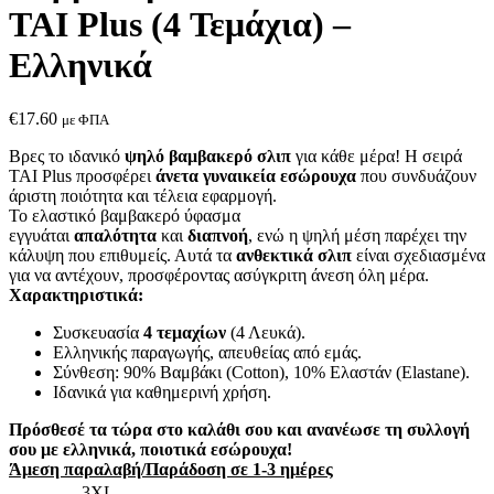
TAI Plus (4 Τεμάχια) –
Ελληνικά
€
17.60
με ΦΠΑ
Βρες το ιδανικό
ψηλό βαμβακερό σλιπ
για κάθε μέρα! Η σειρά
TAI Plus προσφέρει
άνετα γυναικεία εσώρουχα
που συνδυάζουν
άριστη ποιότητα και τέλεια εφαρμογή.
Το ελαστικό βαμβακερό ύφασμα
εγγυάται
απαλότητα
και
διαπνοή
, ενώ η ψηλή μέση παρέχει την
κάλυψη που επιθυμείς. Αυτά τα
ανθεκτικά σλιπ
είναι σχεδιασμένα
για να αντέχουν, προσφέροντας ασύγκριτη άνεση όλη μέρα.
Χαρακτηριστικά:
Συσκευασία
4 τεμαχίων
(4 Λευκά).
Ελληνικής παραγωγής, απευθείας από εμάς.
Σύνθεση: 90% Βαμβάκι (Cotton), 10% Ελαστάν (Elastane).
Ιδανικά για καθημερινή χρήση.
Πρόσθεσέ τα τώρα στο καλάθι σου και ανανέωσε τη συλλογή
σου με ελληνικά, ποιοτικά εσώρουχα!
Άμεση παραλαβή/Παράδοση σε 1-3 ημέρες
3XL