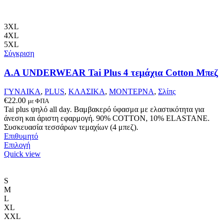
Οι
επιλογές
μπορούν
3XL
να
4XL
επιλεγούν
5XL
στη
Σύγκριση
σελίδα
του
Α.A UNDERWEAR Tai Plus 4 τεμάχια Cotton Μπεζ
προϊόντος
ΓΥΝΑΙΚΑ
,
PLUS
,
ΚΛΑΣΙΚΑ
,
ΜΟΝΤΕΡΝΑ
,
Σλίπς
€
22.00
με ΦΠΑ
Tai plus ψηλό all day. Βαμβακερό ύφασμα με ελαστικότητα για
άνεση και άριστη εφαρμογή. 90% COTTON, 10% ELASTANΕ.
Συσκευασία τεσσάρων τεμαχίων (4 μπεζ).
Επιθυμητό
Αυτό
Επιλογή
το
Quick view
προϊόν
έχει
πολλαπλές
S
παραλλαγές.
M
Οι
L
επιλογές
XL
μπορούν
XXL