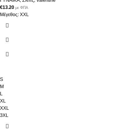
ΓΥΝΑΙΚΑ
,
Σλίπς
,
Valentine
€
13.20
με ΦΠΑ
Μέγεθος: XXL
S
M
L
XL
XXL
3XL