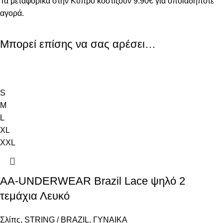
Τα μεταφορικά στην Κύπρο κοστίζουν 9.90€ για οποιαδήποτε
αγορά.
Μπορεί επίσης να σας αρέσει…
S
M
L
XL
XXL
AA-UNDERWEAR Brazil Lace ψηλό 2
τεμάχια Λευκό
Σλίπς
,
STRING / BRAZIL
,
ΓΥΝΑΙΚΑ