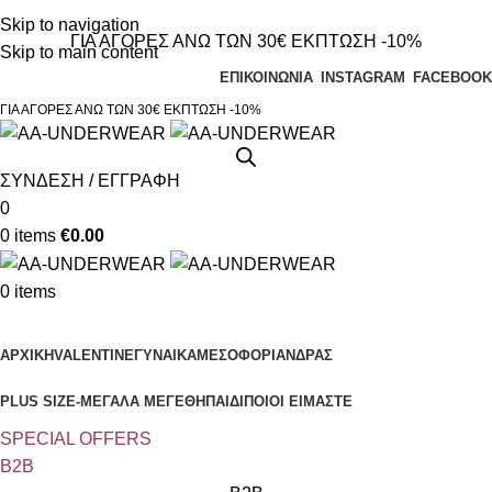
Τηλεφωνικές παραγγελίες 23210 97300
Skip to navigation
ΓΙΑ ΑΓΟΡΕΣ ΑΝΩ ΤΩΝ 30€ ΕΚΠΤΩΣΗ -10%
Skip to main content
ΕΠΙΚΟΙΝΩΝΙΑ
INSTAGRAM
FACEBOOK
ΓΙΑ ΑΓΟΡΕΣ ΑΝΩ ΤΩΝ 30€ ΕΚΠΤΩΣΗ -10%
ΣΥΝΔΕΣΗ / ΕΓΓΡΑΦΗ
0
0
items
€
0.00
0
items
Κατηγορίες
ΑΡΧΙΚΗ
VALENTINE
ΓΥΝΑΙΚΑ
ΜΕΣΟΦΟΡΙ
ΑΝΔΡΑΣ
PLUS SIZE
-ΜΕΓΑΛΑ ΜΕΓΕΘΗ
ΠΑΙΔΙ
ΠΟΙΟΙ ΕΙΜΑΣΤΕ
SPECIAL OFFER
S
B2B