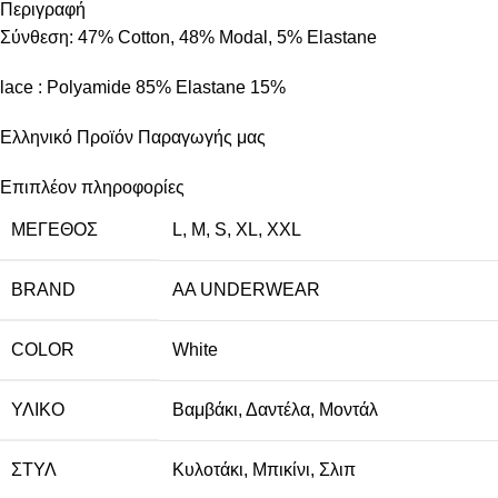
Περιγραφή
Σύνθεση: 47% Cotton, 48% Modal, 5% Elastane
lace : Polyamide 85% Elastane 15%
Ελληνικό Προϊόν Παραγωγής μας
Επιπλέον πληροφορίες
ΜΈΓΕΘΟΣ
L
,
M
,
S
,
XL
,
XXL
BRAND
AA UNDERWEAR
COLOR
White
ΥΛΙΚΌ
Βαμβάκι
,
Δαντέλα
,
Μοντάλ
ΣΤΥΛ
Κυλοτάκι
,
Μπικίνι
,
Σλιπ