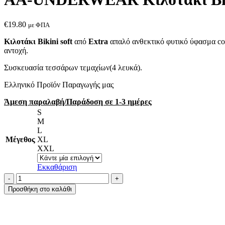
€
19.80
με ΦΠΑ
Κιλοτάκι Bikini soft
από
Extra
απαλό ανθεκτικό φυτικό ύφασμα cot
αντοχή.
Συσκευασία τεσσάρων τεμαχίων(4 λευκά).
Ελληνικό Προϊόν Παραγωγής μας
Άμεση παραλαβή/Παράδοση σε 1-3 ημέρες
S
M
L
Μέγεθος
XL
XXL
Εκκαθάριση
AA-
UNDERWEAR
Προσθήκη στο καλάθι
Κιλοτάκι
Bikini
Cotton
-