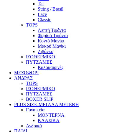
Tai
String / Brasil
Lace
Classic
TOPS
Λεπτή Τιράντα
Φαρδιά Τιράντα
Κοντό Μανίκι
Μακρύ Μανίκι
Ζιβάγκο
ΙΣΟΘΕΡΜΙΚΟ
ΠΥΤΖΑΜΕΣ
Καλοκαιρινές
ΜΕΣΟΦΟΡΙ
ΑΝΔΡΑΣ
TOPS
ΙΣΟΘΕΡΜΙΚΟ
ΠΥΤΖΑΜΕΣ
BOXER SLIP
PLUS SIZE
-ΜΕΓΑΛΑ ΜΕΓΕΘΗ
Γυναικεία
ΜΟΝΤΕΡΝΑ
ΚΛΑΣΙΚΑ
Ανδρικά
ΠΑΙΔΙ