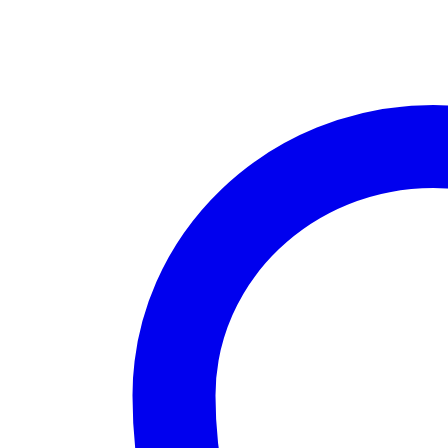
Modal
4
τεμάχια
Λευκό
ποσότητα