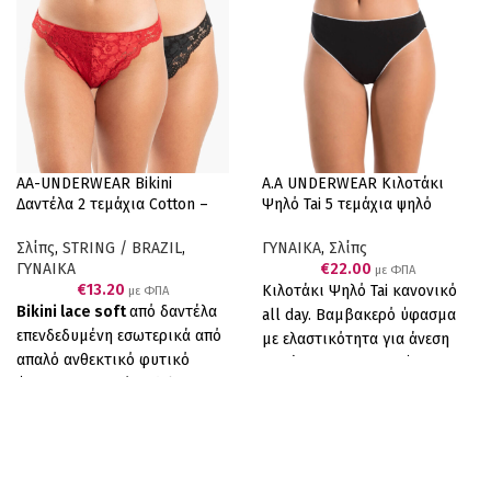
AA-UNDERWEAR Bikini
A.A UNDERWEAR Κιλοτάκι
Δαντέλα 2 τεμάχια Cotton –
Ψηλό Tai 5 τεμάχια ψηλό
Modal Μαύρο & Κόκκινο
Cotton Μαύρο
Σλίπς
,
STRING / BRAZIL
,
ΓΥΝΑΙΚΑ
,
Σλίπς
ΓΥΝΑΙΚΑ
€
22.00
με ΦΠΑ
€
13.20
Κιλοτάκι Ψηλό Tai κανονικό
με ΦΠΑ
Bikini lace soft
από δαντέλα
all day. Βαμβακερό ύφασμα
επενδεδυμένη εσωτερικά από
με ελαστικότητα για άνεση
απαλό ανθεκτικό φυτικό
και άριστη εφαρμογή. 90%
ύφασμα cotton/modal, σε
COTTON, 10% ELASTANE.
συνδυασμό με επενδεδυμένο
Συσκευασία πέντε τεμαχίων (5
λεπτό λάστιχο για να μη
μαύρα με άσπρο λάστιχο).
διαγράφει, έχουμε το τέλειο
Ελληνικό Προϊόν Παραγωγής
αποτέλεσμα. Άνεση,
μας .