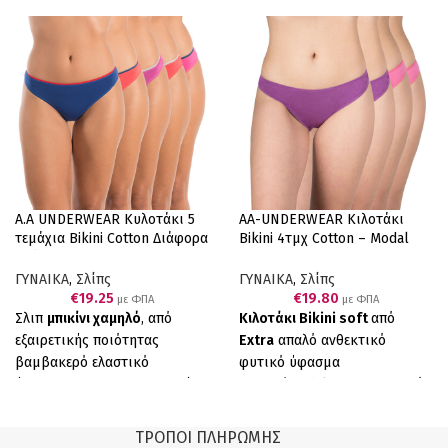
A.A UNDERWEAR Κυλοτάκι 5
AA-UNDERWEAR Κιλοτάκι
τεμάχια Bikini Cotton Διάφορα
Bikini 4τμχ Cotton – Modal
χρώματα
Ροζ & Μωβ
ΓΥΝΑΙΚΑ
,
Σλίπς
ΓΥΝΑΙΚΑ
,
Σλίπς
€
19.25
€
19.80
με ΦΠΑ
με ΦΠΑ
Σλιπ
μπικίνι χαμηλό
, από
Κιλοτάκι Bikini soft
από
εξαιρετικής ποιότητας
Extra
απαλό ανθεκτικό
βαμβακερό ελαστικό
φυτικό ύφασμα
ύφασμα. Άνετη καθημερινή
cotton/modal, σε συνδυασμό
σειρά.
Οικονομική
με επενδεδυμένο λεπτό
συσκευασία 5 τεμαχιων
(μπλε
λάστιχο για να μη διαγράφει,
ΤΡΌΠΟΙ ΠΛΗΡΩΜΉΣ