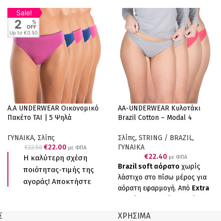
απαλότητα και αντοχή.
Sale!
Συσκευασία δύο τεμαχίων (1
2
%
Μαύρο- 1 Κόκκινο). Ελληνικό
OFF
Up to
€0.50
Προϊόν Παραγωγής μας
A.A UNDERWEAR Οικονομικό
AA-UNDERWEAR Κυλοτάκι
Πακέτο TAI | 5 Ψηλά
Brazil Cotton – Modal 4
Βαμβακερά Σλιπ (Ποικιλία
τεμάχια Γκρι & Κοραλί
Χρωμάτων)
ΓΥΝΑΙΚΑ
,
Σλίπς
Σλίπς
,
STRING / BRAZIL
,
€
22.00
ΓΥΝΑΙΚΑ
€
22.50
με ΦΠΑ
€
22.40
Η καλύτερη σχέση
με ΦΠΑ
Brazil soft αόρατο
χωρίς
ποιότητας-τιμής της
λάστιχο στο πίσω μέρος για
αγοράς! Αποκτήστε
αόρατη εφαρμογή. Από
Extra
τώρα την
οικονομική
απαλό ανθεκτικό φυτικό
συσκευασία των 5
ύφασμα cotton/modal, σε
Σ
ΧΡΗΣΙΜΑ
τεμαχίων
TAI και
συνδυασμό με επενδεδυμένο