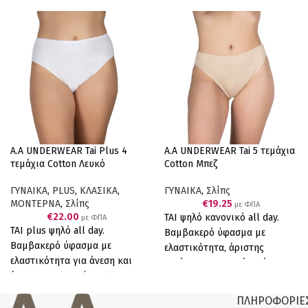
απαλότητα και αντοχή.
μας. Συσκευασία δύο
Ελληνικό Προϊόν Παραγωγής
τεμαχίων (2 μαύρα).
μας. Συσκευασία δύο
τεμαχίων (2 κόκκινα).
Σύνθεση: 47% Cotton, 48%
Modal, 5% Elastane lace :
Polyamide 85% Elastane 15%
A.A UNDERWEAR Tai Plus 4
A.A UNDERWEAR Tai 5 τεμάχια
τεμάχια Cotton Λευκό
Cotton Μπεζ
ΓΥΝΑΙΚΑ
,
PLUS
,
ΚΛΑΣΙΚΑ
,
ΓΥΝΑΙΚΑ
,
Σλίπς
ΜΟΝΤΕΡΝΑ
,
Σλίπς
€
19.25
με ΦΠΑ
€
22.00
ΤΑΙ ψηλό κανονικό all day.
με ΦΠΑ
ΤΑΙ plus ψηλό all day.
Βαμβακερό ύφασμα με
Βαμβακερό ύφασμα με
ελαστικότητα, άριστης
ελαστικότητα για άνεση και
ποιότητας προσφέρει άνεση,
άριστη εφαρμογή. 90%
αντοχή και τέλεια εφαρμογή.
COTTON, 10% ELASTANΕ.
90% COTTON, 10% ELASTANE.
ΠΛΗΡΟΦΟΡΙΕ
Συσκευασία τεσσάρων