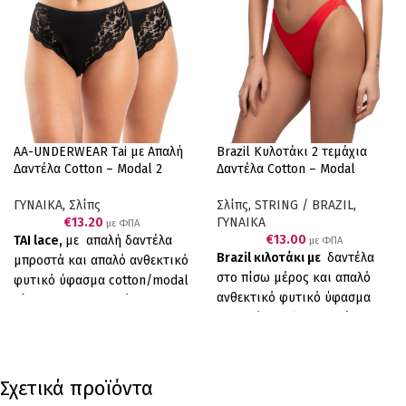
AA-UNDERWEAR Τai με Απαλή
Brazil Κυλοτάκι 2 τεμάχια
Δαντέλα Cotton – Modal 2
Δαντέλα Cotton – Modal
τεμάχια Μαύρο
Κόκκινο
ΓΥΝΑΙΚΑ
,
Σλίπς
Σλίπς
,
STRING / BRAZIL
,
€
13.20
ΓΥΝΑΙΚΑ
με ΦΠΑ
€
13.00
ΤΑΙ lace,
με απαλή δαντέλα
με ΦΠΑ
Brazil κιλοτάκι με
δαντέλα
μπροστά και απαλό ανθεκτικό
στο πίσω μέρος και απαλό
φυτικό ύφασμα cotton/modal
ανθεκτικό φυτικό ύφασμα
πίσω, σε συνδυασμό με
cotton/modal μπροστά, σε
επενδεδυμένο λεπτό λάστιχο
συνδυασμό με επενδεδυμένο
για να μη διαγράφει, έχουμε
λεπτό λάστιχο για να μη
το τέλειο αποτέλεσμα. Άνεση,
διαγράφει, έχουμε το τέλειο
απαλότητα και αντοχή.
Σχετικά προϊόντα
αποτέλεσμα. Άνεση,
Ελληνικό Προϊόν Παραγωγής