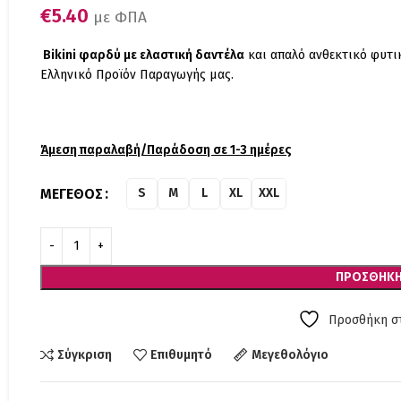
€
5.40
με ΦΠΑ
Bikini φαρδύ με ελαστική δαντέλα
και απαλό ανθεκτικό φυτικ
Ελληνικό Προϊόν Παραγωγής μας.
Άμεση παραλαβή/Παράδοση σε 1-3 ημέρες
ΜΈΓΕΘΟΣ
S
M
L
XL
XXL
ΠΡΟΣΘΉΚΗ
Προσθήκη στ
Σύγκριση
Επιθυμητό
Μεγεθολόγιο