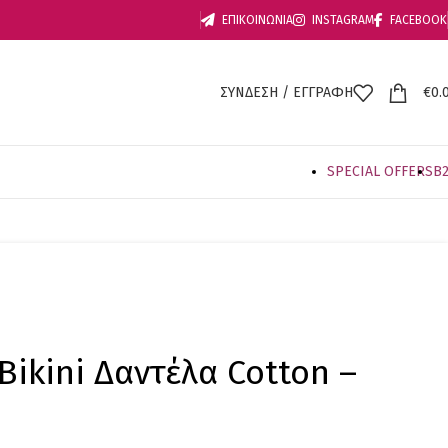
ΕΠΙΚΟΙΝΩΝΙΑ
INSTAGRAM
FACEBOOK
ΣΥΝΔΕΣΗ / ΕΓΓΡΑΦΗ
€
0.
SPECIAL OFFER
S
B
ikini Δαντέλα Cotton –