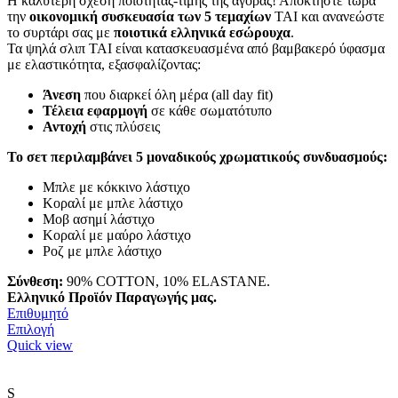
Η καλύτερη σχέση ποιότητας-τιμής της αγοράς! Αποκτήστε τώρα
was:
τιμή
την
οικονομική συσκευασία των 5 τεμαχίων
TAI και ανανεώστε
€22.50.
είναι:
το συρτάρι σας με
ποιοτικά ελληνικά εσώρουχα
.
€22.00.
Τα ψηλά σλιπ TAI είναι κατασκευασμένα από βαμβακερό ύφασμα
με ελαστικότητα, εξασφαλίζοντας:
Άνεση
που διαρκεί όλη μέρα (all day fit)
Τέλεια εφαρμογή
σε κάθε σωματότυπο
Αντοχή
στις πλύσεις
Το σετ περιλαμβάνει 5 μοναδικούς χρωματικούς συνδυασμούς:
Μπλε με κόκκινο λάστιχο
Κοραλί με μπλε λάστιχο
Μοβ ασημί λάστιχο
Κοραλί με μαύρο λάστιχο
Ροζ με μπλε λάστιχο
Σύνθεση:
90% COTTON, 10% ELASTANE.
Ελληνικό Προϊόν Παραγωγής μας.
Επιθυμητό
Αυτό
Επιλογή
το
Quick view
προϊόν
έχει
πολλαπλές
S