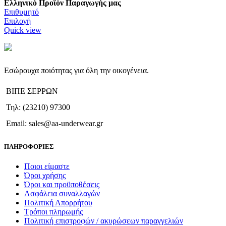
Ελληνικό Προϊόν Παραγωγής μας
Επιθυμητό
Αυτό
Επιλογή
το
Quick view
προϊόν
έχει
πολλαπλές
παραλλαγές.
Εσώρουχα ποιότητας για όλη την οικογένεια.
Οι
επιλογές
ΒΙΠΕ ΣΕΡΡΩΝ
μπορούν
να
Τηλ: (23210) 97300
επιλεγούν
στη
Email: sales@aa-underwear.gr
σελίδα
του
ΠΛΗΡΟΦΟΡΙΕΣ
προϊόντος
Ποιοι είμαστε
Όροι χρήσης
Όροι και προϋποθέσεις
Ασφάλεια συναλλαγών
Πολιτική Απορρήτου
Τρόποι πληρωμής
Πολιτική επιστροφών / ακυρώσεων παραγγελιών