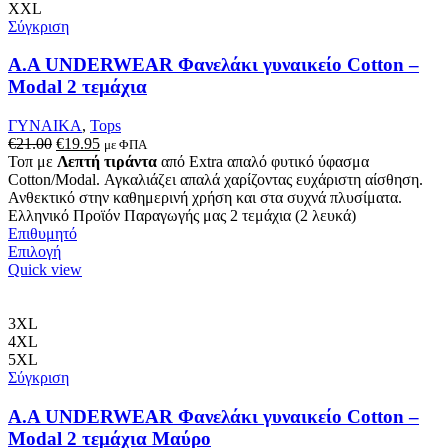
XXL
Σύγκριση
Α.A UNDERWEAR Φανελάκι γυναικείο Cotton –
Modal 2 τεμάχια
ΓΥΝΑΙΚΑ
,
Tops
Original
Η
€
21.00
€
19.95
με ΦΠΑ
price
τρέχουσα
Τοπ με
Λεπτή τιράντα
από Extra απαλό φυτικό ύφασμα
was:
τιμή
Cotton/Modal. Αγκαλιάζει απαλά χαρίζοντας ευχάριστη αίσθηση.
€21.00.
είναι:
Ανθεκτικό στην καθημερινή χρήση και στα συχνά πλυσίματα.
€19.95.
Ελληνικό Προϊόν Παραγωγής μας 2 τεμάχια (2 λευκά)
Επιθυμητό
Αυτό
Επιλογή
το
Quick view
προϊόν
έχει
πολλαπλές
3XL
παραλλαγές.
4XL
Οι
5XL
επιλογές
Σύγκριση
μπορούν
να
Α.A UNDERWEAR Φανελάκι γυναικείο Cotton –
επιλεγούν
Modal 2 τεμάχια Μαύρο