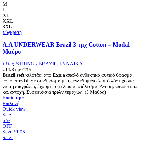
παραλλαγές.
M
Οι
L
επιλογές
XL
μπορούν
XXL
να
3XL
επιλεγούν
Σύγκριση
στη
σελίδα
Α.A UNDERWEAR Brazil 3 τμχ Cotton – Modal
του
Μαύρο
προϊόντος
Σλίπς
,
STRING / BRAZIL
,
ΓΥΝΑΙΚΑ
€
14.85
με ΦΠΑ
Brazil soft
κιλοτάκι από
Extra
απαλό ανθεκτικό φυτικό ύφασμα
cotton/modal, σε συνδυασμό με επενδεδυμένο λεπτό λάστιχο για
να μη διαγράφει, έχουμε το τέλειο αποτέλεσμα. Άνεση, απαλότητα
και αντοχή. Συσκευασία τριών τεμαχίων (3 Μαύρα)
Επιθυμητό
Αυτό
Επιλογή
το
Quick view
προϊόν
Sale!
έχει
5
%
πολλαπλές
OFF
παραλλαγές.
Save
€1.05
Οι
Sale!