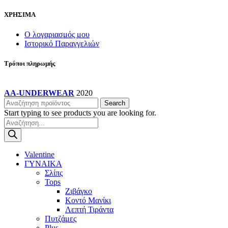
ΧΡΗΣΙΜΑ
Ο λογαριασμός μου
Ιστορικό Παραγγελιών
Τρόποι πληρωμής
AA-UNDERWEAR
2020
Search
Start typing to see products you are looking for.
Products
search
Valentine
ΓΥΝΑΙΚΑ
Σλίπς
Tops
Ζιβάγκο
Κοντό Μανίκι
Λεπτή Τιράντα
Πυτζάμες
Plus