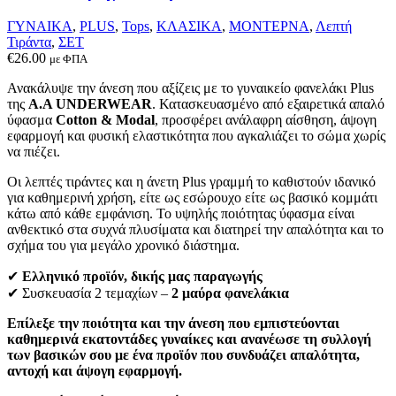
στη
σελίδα
ΓΥΝΑΙΚΑ
,
PLUS
,
Tops
,
ΚΛΑΣΙΚΑ
,
ΜΟΝΤΕΡΝΑ
,
Λεπτή
του
Τιράντα
,
ΣΕΤ
προϊόντος
€
26.00
με ΦΠΑ
Ανακάλυψε την άνεση που αξίζεις με το γυναικείο φανελάκι Plus
της
Α.Α UNDERWEAR
. Κατασκευασμένο από εξαιρετικά απαλό
ύφασμα
Cotton & Modal
, προσφέρει ανάλαφρη αίσθηση, άψογη
εφαρμογή και φυσική ελαστικότητα που αγκαλιάζει το σώμα χωρίς
να πιέζει.
Οι λεπτές τιράντες και η άνετη Plus γραμμή το καθιστούν ιδανικό
για καθημερινή χρήση, είτε ως εσώρουχο είτε ως βασικό κομμάτι
κάτω από κάθε εμφάνιση. Το υψηλής ποιότητας ύφασμα είναι
ανθεκτικό στα συχνά πλυσίματα και διατηρεί την απαλότητα και το
σχήμα του για μεγάλο χρονικό διάστημα.
✔
Ελληνικό προϊόν, δικής μας παραγωγής
✔ Συσκευασία 2 τεμαχίων –
2 μαύρα φανελάκια
Επίλεξε την ποιότητα και την άνεση που εμπιστεύονται
καθημερινά εκατοντάδες γυναίκες και ανανέωσε τη συλλογή
των βασικών σου με ένα προϊόν που συνδυάζει απαλότητα,
αντοχή και άψογη εφαρμογή.