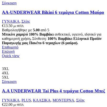
Σύγκριση
AA-UNDERWEAR Bikini 6 τεμάχια Cotton Μαύρο
ΓΥΝΑΙΚΑ
,
Σλίπς
€
13.50
με ΦΠΑ
Βαθμολογήθηκε με
5.00
από 5
Μπικίνι χαμηλό 100% Βαμβάκι
ανθεκτικό, υγιεινό, ιδανικό για
καθημερινή χρήση
.
Σύνθεση:
100% Βαμβάκι
Ελληνικό Προϊόν
Παραγωγής μας
Πακέτο 6 τεμαχίων (6 μαύρα).
Επιθυμητό
Αυτό
Επιλογή
το
Quick view
προϊόν
έχει
πολλαπλές
3XL
παραλλαγές.
4XL
Οι
5XL
επιλογές
Σύγκριση
μπορούν
να
Α.A UNDERWEAR Tai Plus 4 τεμάχια Cotton Μπεζ
επιλεγούν
στη
ΓΥΝΑΙΚΑ
,
PLUS
,
ΚΛΑΣΙΚΑ
,
ΜΟΝΤΕΡΝΑ
,
Σλίπς
σελίδα
€
22.00
με ΦΠΑ