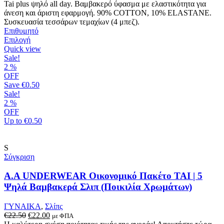
του
Tai plus ψηλό all day. Βαμβακερό ύφασμα με ελαστικότητα για
προϊόντος
άνεση και άριστη εφαρμογή. 90% COTTON, 10% ELASTANΕ.
Συσκευασία τεσσάρων τεμαχίων (4 μπεζ).
Επιθυμητό
Αυτό
Επιλογή
το
Quick view
προϊόν
Sale!
έχει
2
%
πολλαπλές
OFF
παραλλαγές.
Save
€0.50
Οι
Sale!
επιλογές
2
%
μπορούν
OFF
να
Up to
€0.50
επιλεγούν
στη
σελίδα
S
του
Σύγκριση
προϊόντος
A.A UNDERWEAR Οικονομικό Πακέτο TAI | 5
Ψηλά Βαμβακερά Σλιπ (Ποικιλία Χρωμάτων)
ΓΥΝΑΙΚΑ
,
Σλίπς
Original
Η
€
22.50
€
22.00
με ΦΠΑ
price
τρέχουσα