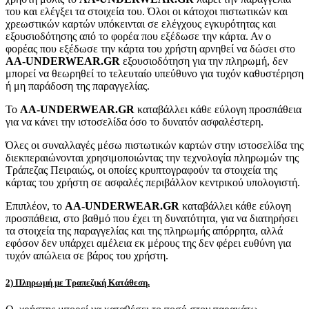
του και ελέγξει τα στοιχεία του. Όλοι οι κάτοχοι πιστωτικών και
χρεωστικών καρτών υπόκεινται σε ελέγχους εγκυρότητας και
εξουσιοδότησης από το φορέα που εξέδωσε την κάρτα. Αν ο
φορέας που εξέδωσε την κάρτα του χρήστη αρνηθεί να δώσει στο
AA-UNDERWEAR.GR
εξουσιοδότηση για την πληρωμή, δεν
μπορεί να θεωρηθεί το τελευταίο υπεύθυνο για τυχόν καθυστέρηση
ή μη παράδοση της παραγγελίας.
Το
AA-UNDERWEAR.GR
καταβάλλει κάθε εύλογη προσπάθεια
για να κάνει την ιστοσελίδα όσο το δυνατόν ασφαλέστερη.
Όλες οι συναλλαγές μέσω πιστωτικών καρτών στην ιστοσελίδα της
διεκπεραιώνονται χρησιμοποιώντας την τεχνολογία πληρωμών της
Τράπεζας Πειραιώς, οι οποίες κρυπτογραφούν τα στοιχεία της
κάρτας του χρήστη σε ασφαλές περιβάλλον κεντρικού υπολογιστή.
Επιπλέον, το
AA-UNDERWEAR.GR
καταβάλλει κάθε εύλογη
προσπάθεια, στο βαθμό που έχει τη δυνατότητα, για να διατηρήσει
τα στοιχεία της παραγγελίας και της πληρωμής απόρρητα, αλλά
εφόσον δεν υπάρχει αμέλεια εκ μέρους της δεν φέρει ευθύνη για
τυχόν απώλεια σε βάρος του χρήστη.
2) Πληρωμή με Τραπεζική Κατάθεση.