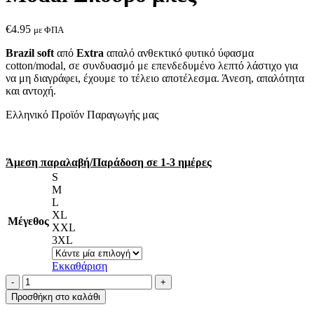
€
4.95
με ΦΠΑ
Brazil soft
από
Extra
απαλό ανθεκτικό φυτικό ύφασμα
cotton/modal, σε συνδυασμό με επενδεδυμένο λεπτό λάστιχο για
να μη διαγράφει, έχουμε το τέλειο αποτέλεσμα. Άνεση, απαλότητα
και αντοχή.
Ελληνικό Προϊόν Παραγωγής μας
Άμεση παραλαβή/Παράδοση σε 1-3 ημέρες
S
M
L
XL
Μέγεθος
XXL
3XL
Εκκαθάριση
Κυλοτάκι
Brazil
Προσθήκη στο καλάθι
Cotton