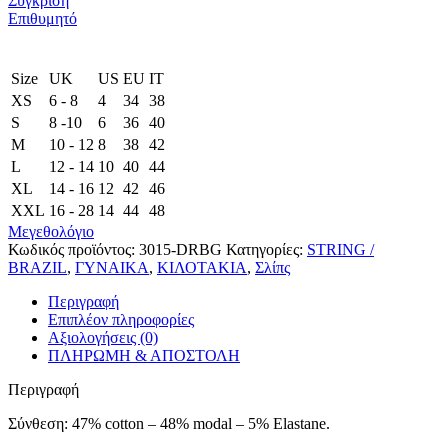
Σύγκριση
Επιθυμητό
Size
UK
US
EU
ΙΤ
XS
6 - 8
4
34
38
S
8 -10
6
36
40
M
10 - 12
8
38
42
L
12 - 14
10
40
44
XL
14 - 16
12
42
46
XXL
16 - 28
14
44
48
Μεγεθολόγιο
Κωδικός προϊόντος:
3015-DRBG
Κατηγορίες:
STRING /
BRAZIL
,
ΓΥΝΑΙΚΑ
,
ΚΙΛΟΤΑΚΙΑ
,
Σλίπς
Περιγραφή
Επιπλέον πληροφορίες
Αξιολογήσεις (0)
ΠΛΗΡΩΜΗ & ΑΠΟΣΤΟΛΗ
Περιγραφή
Σύνθεση: 47% cotton – 48% modal – 5% Elastane.