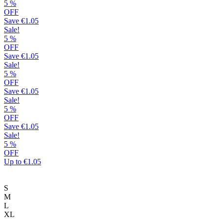
επιλογές
5
%
μπορούν
OFF
να
Save
€1.05
επιλεγούν
Sale!
στη
5
%
σελίδα
OFF
του
Save
€1.05
προϊόντος
Sale!
5
%
OFF
Save
€1.05
Sale!
5
%
OFF
Save
€1.05
Sale!
5
%
OFF
Up to
€1.05
S
M
L
XL