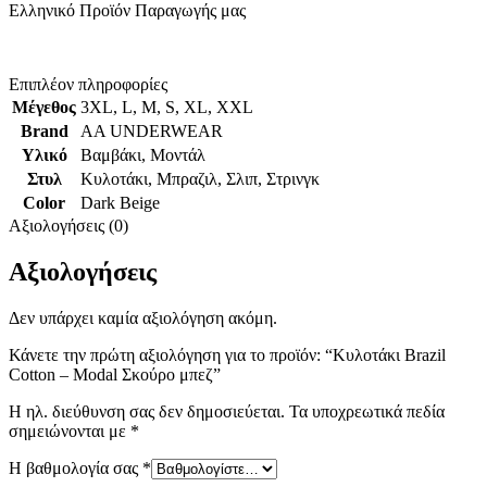
Ελληνικό Προϊόν Παραγωγής μας
Επιπλέον πληροφορίες
Μέγεθος
3XL
,
L
,
M
,
S
,
XL
,
XXL
Brand
AA UNDERWEAR
Υλικό
Βαμβάκι
,
Μοντάλ
Στυλ
Κυλοτάκι
,
Μπραζιλ
,
Σλιπ
,
Στρινγκ
Color
Dark Beige
Αξιολογήσεις (0)
Αξιολογήσεις
Δεν υπάρχει καμία αξιολόγηση ακόμη.
Κάνετε την πρώτη αξιολόγηση για το προϊόν: “Κυλοτάκι Brazil
Cotton – Modal Σκούρο μπεζ”
Η ηλ. διεύθυνση σας δεν δημοσιεύεται.
Τα υποχρεωτικά πεδία
σημειώνονται με
*
Η βαθμολογία σας
*