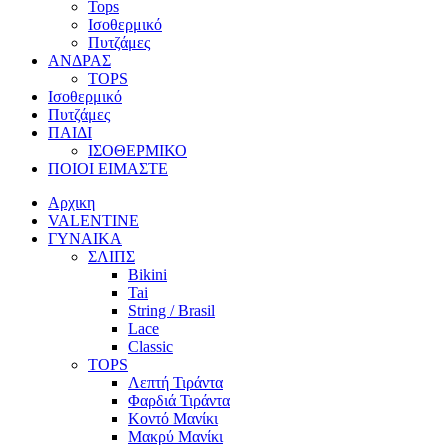
Tops
Ισοθερμικό
Πυτζάμες
ΑΝΔΡΑΣ
TOPS
Ισοθερμικό
Πυτζάμες
ΠΑΙΔΙ
ΙΣΟΘΕΡΜΙΚΟ
ΠΟΙΟΙ ΕΙΜΑΣΤΕ
Αρχικη
VALENTINE
ΓΥΝΑΙΚΑ
ΣΛΙΠΣ
Bikini
Tai
String / Brasil
Lace
Classic
TOPS
Λεπτή Τιράντα
Φαρδιά Τιράντα
Κοντό Μανίκι
Μακρύ Μανίκι