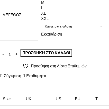
M
L
XL
ΜΈΓΕΘΟΣ
XXL
Εκκαθάριση
ΠΡΟΣΘΉΚΗ ΣΤΟ ΚΑΛΆΘΙ
Προσθήκη στη Λίστα Επιθυμιών
Σύγκριση
Επιθυμητό
Size
UK
US
EU
ΙΤ