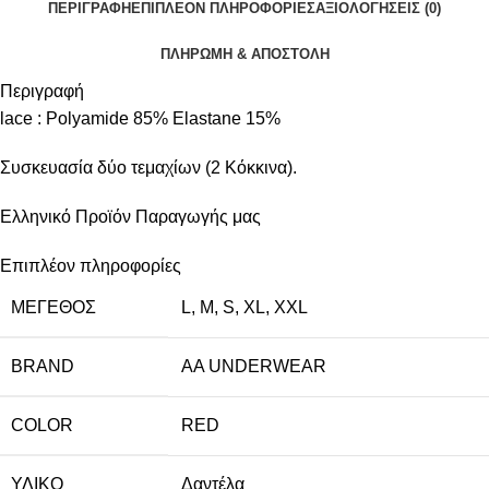
ΠΕΡΙΓΡΑΦΉ
ΕΠΙΠΛΈΟΝ ΠΛΗΡΟΦΟΡΊΕΣ
ΑΞΙΟΛΟΓΉΣΕΙΣ (0)
ΠΛΗΡΩΜΗ & ΑΠΟΣΤΟΛΗ
Περιγραφή
lace : Polyamide 85% Elastane 15%
Συσκευασία δύο τεμαχίων (2 Κόκκινα).
Ελληνικό Προϊόν Παραγωγής μας
Επιπλέον πληροφορίες
ΜΈΓΕΘΟΣ
L
,
M
,
S
,
XL
,
XXL
BRAND
AA UNDERWEAR
COLOR
RED
ΥΛΙΚΌ
Δαντέλα