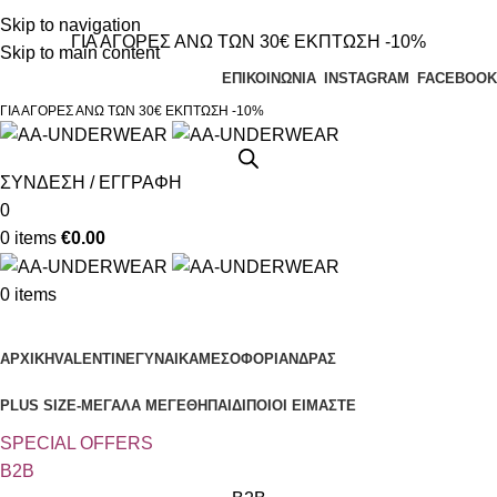
Τηλεφωνικές παραγγελίες 23210 97300
Skip to navigation
ΓΙΑ ΑΓΟΡΕΣ ΑΝΩ ΤΩΝ 30€ ΕΚΠΤΩΣΗ -10%
Skip to main content
ΕΠΙΚΟΙΝΩΝΙΑ
INSTAGRAM
FACEBOOK
ΓΙΑ ΑΓΟΡΕΣ ΑΝΩ ΤΩΝ 30€ ΕΚΠΤΩΣΗ -10%
ΣΥΝΔΕΣΗ / ΕΓΓΡΑΦΗ
0
0
items
€
0.00
0
items
Κατηγορίες
ΑΡΧΙΚΗ
VALENTINE
ΓΥΝΑΙΚΑ
ΜΕΣΟΦΟΡΙ
ΑΝΔΡΑΣ
PLUS SIZE
-ΜΕΓΑΛΑ ΜΕΓΕΘΗ
ΠΑΙΔΙ
ΠΟΙΟΙ ΕΙΜΑΣΤΕ
SPECIAL OFFER
S
B2B