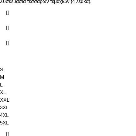
Συσκευασία τεσσάρων τεμαχίων (4 λευκά).
S
M
L
XL
XXL
3XL
4XL
5XL