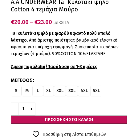
A.A UNDERWEAR Tai Κυλοτάκι ψηλό
Cotton 4 τεμάχια Μαύρο
€
20.00
–
€
23.00
με ΦΠΑ
Tai κυλοτάκι ψηλό με φαρδύ υφαντό πολύ απαλό
λάστιχο.
Από άριστης ποιότητας βαμβακερό ελαστικό
ύφασμα για υπέροχη εφαρμογή. Συσκευασία τεσσάρων
τεμαχίων (4 μαύρα). 90%COTTON 10%ELASTANE
Άμεση παραλαβή/Παράδοση σε 1-3 ημέρες
ΜΈΓΕΘΟΣ
S
M
L
XL
XXL
3XL
4XL
5XL
ΠΡΟΣΘΉΚΗ ΣΤΟ ΚΑΛΆΘΙ
Προσθήκη στη Λίστα Επιθυμιών