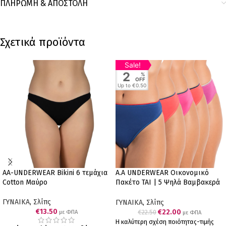
ΠΛΗΡΩΜΗ & ΑΠΟΣΤΟΛΗ
Σχετικά προϊόντα
Sale!
2
%
OFF
Up to
€0.50
AA-UNDERWEAR Bikini 6 τεμάχια
A.A UNDERWEAR Οικονομικό
Cotton Μαύρο
Πακέτο TAI | 5 Ψηλά Βαμβακερά
Σλιπ (Ποικιλία Χρωμάτων)
ΓΥΝΑΙΚΑ
,
Σλίπς
ΓΥΝΑΙΚΑ
,
Σλίπς
€
13.50
€
22.00
€
22.50
με ΦΠΑ
με ΦΠΑ
Η καλύτερη σχέση ποιότητας-τιμής