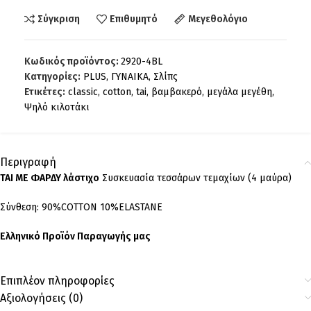
Σύγκριση
Επιθυμητό
Μεγεθολόγιο
Κωδικός προϊόντος:
2920-4BL
Κατηγορίες:
PLUS
,
ΓΥΝΑΙΚΑ
,
Σλίπς
Ετικέτες:
classic
,
cotton
,
tai
,
βαμβακερό
,
μεγάλα μεγέθη
,
Ψηλό κιλοτάκι
Περιγραφή
ΤΑΙ ΜΕ ΦΑΡΔΥ λάστιχο
Συσκευασία τεσσάρων τεμαχίων (4 μαύρα)
Σύνθεση: 90%COTTON 10%ELASTANE
Ελληνικό Προϊόν Παραγωγής μας
Επιπλέον πληροφορίες
Αξιολογήσεις (0)