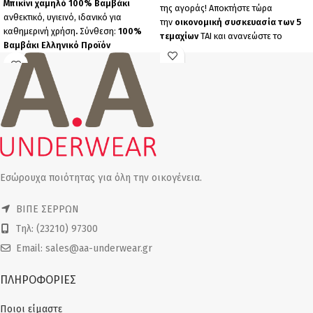
Μπικίνι χαμηλό 100% Βαμβάκι
της αγοράς! Αποκτήστε τώρα
ανθεκτικό, υγιεινό, ιδανικό για
την
οικονομική συσκευασία των 5
καθημερινή χρήση
.
Σύνθεση:
100%
τεμαχίων
TAI και ανανεώστε το
Βαμβάκι
Ελληνικό Προϊόν
συρτάρι σας με
ποιοτικά ελληνικά
Παραγωγής μας
Πακέτο 6
εσώρουχα
.
τεμαχίων (6 μαύρα).
Τα ψηλά σλιπ TAI είναι
κατασκευασμένα από βαμβακερό
ύφασμα με ελαστικότητα,
εξασφαλίζοντας:
Άνεση
που διαρκεί όλη μέρα (all day
fit)
Τέλεια εφαρμογή
σε κάθε
σωματότυπο
Εσώρουχα ποιότητας για όλη την οικογένεια.
Αντοχή
στις πλύσεις
Το σετ περιλαμβάνει 5 μοναδικούς
ΒΙΠΕ ΣΕΡΡΩΝ
χρωματικούς συνδυασμούς:
Τηλ: (23210) 97300
Μπλε με κόκκινο λάστιχο
Κοραλί με μπλε λάστιχο
Email: sales@aa-underwear.gr
Μοβ ασημί λάστιχο
Κοραλί με μαύρο λάστιχο
ΠΛΗΡΟΦΟΡΙΕΣ
Ροζ με μπλε λάστιχο
Σύνθεση:
90% COTTON, 10%
Ποιοι είμαστε