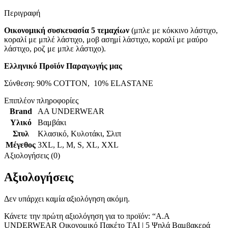
Περιγραφή
Οικονομική συσκευασία 5 τεμαχίων
(μπλε με κόκκινο λάστιχο,
κοραλί με μπλέ λάστιχο, μοβ ασημί λάστιχο, κοραλί με μαύρο
λάστιχο, ροζ με μπλε λάστιχο).
Ελληνικό Προϊόν Παραγωγής μας
Σύνθεση: 90% COTTON, 10% ELASTANE
Επιπλέον πληροφορίες
Brand
AA UNDERWEAR
Υλικό
Βαμβάκι
Στυλ
Κλασικό
,
Κυλοτάκι
,
Σλιπ
Μέγεθος
3XL
,
L
,
M
,
S
,
XL
,
XXL
Αξιολογήσεις (0)
Αξιολογήσεις
Δεν υπάρχει καμία αξιολόγηση ακόμη.
Κάνετε την πρώτη αξιολόγηση για το προϊόν: “A.A
UNDERWEAR Οικονομικό Πακέτο TAI | 5 Ψηλά Βαμβακερά