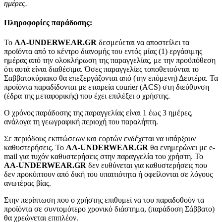
ημέρες.
Πληροφορίες παράδοσης:
To
AA-UNDERWEAR.GR
δεσμεύεται να αποστείλει τα
προϊόντα από το κέντρο διανομής του εντός μίας (1) εργάσιμης
ημέρας από την ολοκλήρωση της παραγγελίας, με την προϋπόθεση
ότι αυτά είναι διαθέσιμα. Όσες παραγγελίες τοποθετούνται το
Σαββατοκύριακο θα επεξεργάζονται από (την επόμενη) Δευτέρα. Τα
προϊόντα παραδίδονται με εταιρεία courier (ACS) στη διεύθυνση
(έδρα της μεταφορικής) που έχει επιλέξει ο χρήστης.
Ο χρόνος παράδοσης της παραγγελίας είναι 1 έως 3 ημέρες,
ανάλογα τη γεωγραφική περιοχή του παραλήπτη.
Σε περιόδους εκπτώσεων και εορτών ενδέχεται να υπάρξουν
καθυστερήσεις. Το
AA-UNDERWEAR.GR
θα ενημερώνει με e-
mail για τυχόν καθυστερήσεις στην παραγγελία του χρήστη. Το
AA-UNDERWEAR.GR
δεν ευθύνεται για καθυστερήσεις που
δεν προκύπτουν από δική του υπαιτιότητα ή οφείλονται σε λόγους
ανωτέρας βίας.
Στην περίπτωση που ο χρήστης επιθυμεί να του παραδοθούν τα
προϊόντα σε συντομότερο χρονικό διάστημα, (παράδοση Σάββατο)
θα χρεώνεται επιπλέον.