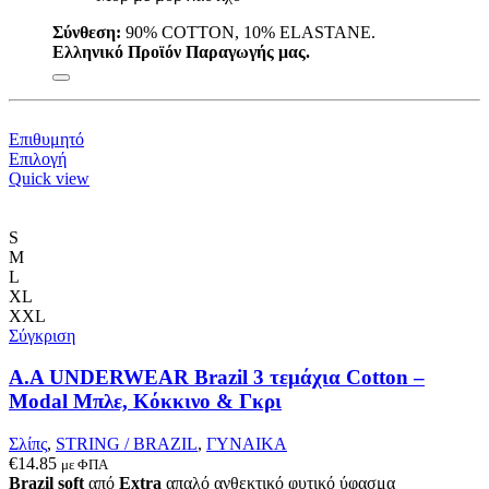
Σύνθεση:
90% COTTON, 10% ELASTANE.
Ελληνικό Προϊόν Παραγωγής μας.
Επιθυμητό
Αυτό
Επιλογή
το
Quick view
προϊόν
έχει
πολλαπλές
S
παραλλαγές.
M
Οι
L
επιλογές
XL
μπορούν
XXL
να
Σύγκριση
επιλεγούν
στη
A.A UNDERWEAR Brazil 3 τεμάχια Cotton –
σελίδα
Modal Μπλε, Κόκκινο & Γκρι
του
προϊόντος
Σλίπς
,
STRING / BRAZIL
,
ΓΥΝΑΙΚΑ
€
14.85
με ΦΠΑ
Brazil soft
από
Extra
απαλό ανθεκτικό φυτικό ύφασμα