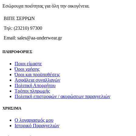
παραλλαγές.
Εσώρουχα ποιότητας για όλη την οικογένεια.
Οι
επιλογές
ΒΙΠΕ ΣΕΡΡΩΝ
μπορούν
να
Τηλ: (23210) 97300
επιλεγούν
στη
Email: sales@aa-underwear.gr
σελίδα
του
ΠΛΗΡΟΦΟΡΙΕΣ
προϊόντος
Ποιοι είμαστε
Όροι χρήσης
Όροι και προϋποθέσεις
Ασφάλεια συναλλαγών
Πολιτική Απορρήτου
Τρόποι πληρωμής
Πολιτική επιστροφών / ακυρώσεων παραγγελιών
ΧΡΗΣΙΜΑ
Ο λογαριασμός μου
Ιστορικό Παραγγελιών