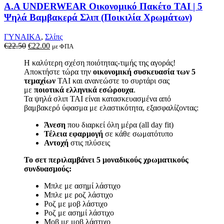
μπορούν
A.A UNDERWEAR Οικονομικό Πακέτο TAI | 5
να
Ψηλά Βαμβακερά Σλιπ (Ποικιλία Χρωμάτων)
επιλεγούν
στη
ΓΥΝΑΙΚΑ
,
Σλίπς
σελίδα
Original
Η
€
22.50
€
22.00
με ΦΠΑ
του
price
τρέχουσα
προϊόντος
Η καλύτερη σχέση ποιότητας-τιμής της αγοράς!
was:
τιμή
Αποκτήστε τώρα την
οικονομική συσκευασία των 5
€22.50.
είναι:
τεμαχίων
TAI και ανανεώστε το συρτάρι σας
€22.00.
με
ποιοτικά ελληνικά εσώρουχα
.
Τα ψηλά σλιπ TAI είναι κατασκευασμένα από
βαμβακερό ύφασμα με ελαστικότητα, εξασφαλίζοντας:
Άνεση
που διαρκεί όλη μέρα (all day fit)
Τέλεια εφαρμογή
σε κάθε σωματότυπο
Αντοχή
στις πλύσεις
Το σετ περιλαμβάνει 5 μοναδικούς χρωματικούς
συνδυασμούς:
Μπλε με ασημί λάστιχο
Μπλε με ροζ λάστιχο
Ροζ με μοβ λάστιχο
Ροζ με ασημί λάστιχο
Μοβ με μοβ λάστιχο