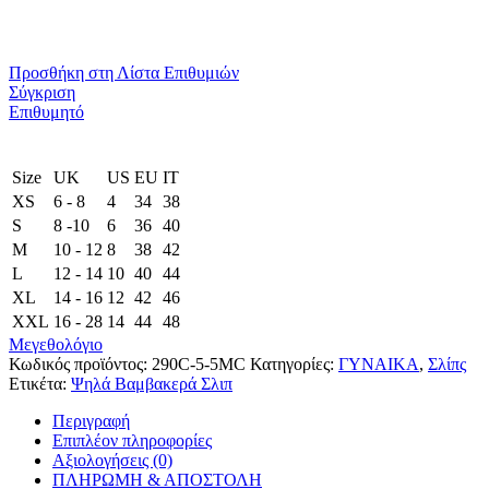
Προσθήκη στη Λίστα Επιθυμιών
Σύγκριση
Επιθυμητό
Size
UK
US
EU
ΙΤ
XS
6 - 8
4
34
38
S
8 -10
6
36
40
M
10 - 12
8
38
42
L
12 - 14
10
40
44
XL
14 - 16
12
42
46
XXL
16 - 28
14
44
48
Μεγεθολόγιο
Κωδικός προϊόντος:
290C-5-5MC
Κατηγορίες:
ΓΥΝΑΙΚΑ
,
Σλίπς
Ετικέτα:
Ψηλά Βαμβακερά Σλιπ
Περιγραφή
Επιπλέον πληροφορίες
Αξιολογήσεις (0)
ΠΛΗΡΩΜΗ & ΑΠΟΣΤΟΛΗ