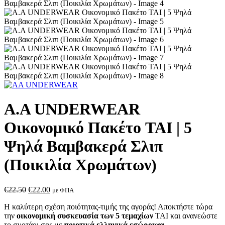
A.A UNDERWEAR
Οικονομικό Πακέτο TAI | 5
Ψηλά Βαμβακερά Σλιπ
(Ποικιλία Χρωμάτων)
Original
Η
€
22.50
€
22.00
με ΦΠΑ
price
τρέχουσα
Η καλύτερη σχέση ποιότητας-τιμής της αγοράς! Αποκτήστε τώρα
was:
τιμή
την
οικονομική συσκευασία των 5 τεμαχίων
TAI και ανανεώστε
€22.50.
είναι:
το συρτάρι σας με
ποιοτικά ελληνικά εσώρουχα
.