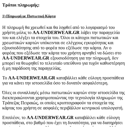
Τρόποι πληρωμής:
1) Πληρωμή με Πιστωτική Κάρτα
Η πληρωμή θα χρεωθεί και θα ληφθεί από το λογαριασμό του
χρήστη μόλις το
AA-UNDERWEAR.GR
λάβει την παραγγελία
του και ελέγξει τα στοιχεία του. Όλοι οι κάτοχοι πιστωτικών και
χρεωστικών καρτών υπόκεινται σε ελέγχους εγκυρότητας και
εξουσιοδότησης από το φορέα που εξέδωσε την κάρτα. Αν ο
φορέας που εξέδωσε την κάρτα του χρήστη αρνηθεί να δώσει στο
AA-UNDERWEAR.GR
εξουσιοδότηση για την πληρωμή, δεν
μπορεί να θεωρηθεί το τελευταίο υπεύθυνο για τυχόν καθυστέρηση
ή μη παράδοση της παραγγελίας.
Το
AA-UNDERWEAR.GR
καταβάλλει κάθε εύλογη προσπάθεια
για να κάνει την ιστοσελίδα όσο το δυνατόν ασφαλέστερη.
Όλες οι συναλλαγές μέσω πιστωτικών καρτών στην ιστοσελίδα της
διεκπεραιώνονται χρησιμοποιώντας την τεχνολογία πληρωμών της
Τράπεζας Πειραιώς, οι οποίες κρυπτογραφούν τα στοιχεία της
κάρτας του χρήστη σε ασφαλές περιβάλλον κεντρικού υπολογιστή.
Επιπλέον, το
AA-UNDERWEAR.GR
καταβάλλει κάθε εύλογη
προσπάθεια, στο βαθμό που έχει τη δυνατότητα, για να διατηρήσει