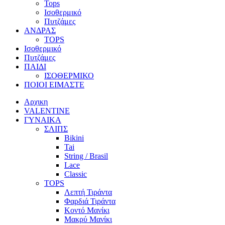
Tops
Ισοθερμικό
Πυτζάμες
ΑΝΔΡΑΣ
TOPS
Ισοθερμικό
Πυτζάμες
ΠΑΙΔΙ
ΙΣΟΘΕΡΜΙΚΟ
ΠΟΙΟΙ ΕΙΜΑΣΤΕ
Αρχικη
VALENTINE
ΓΥΝΑΙΚΑ
ΣΛΙΠΣ
Bikini
Tai
String / Brasil
Lace
Classic
TOPS
Λεπτή Τιράντα
Φαρδιά Τιράντα
Κοντό Μανίκι
Μακρύ Μανίκι