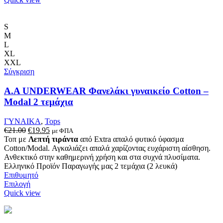
προϊόν
έχει
πολλαπλές
S
παραλλαγές.
M
Οι
L
επιλογές
XL
μπορούν
XXL
να
Σύγκριση
επιλεγούν
στη
Α.A UNDERWEAR Φανελάκι γυναικείο Cotton –
σελίδα
Modal 2 τεμάχια
του
προϊόντος
ΓΥΝΑΙΚΑ
,
Tops
Original
Η
€
21.00
€
19.95
με ΦΠΑ
price
τρέχουσα
Τοπ με
Λεπτή τιράντα
από Extra απαλό φυτικό ύφασμα
was:
τιμή
Cotton/Modal. Αγκαλιάζει απαλά χαρίζοντας ευχάριστη αίσθηση.
€21.00.
είναι:
Ανθεκτικό στην καθημερινή χρήση και στα συχνά πλυσίματα.
€19.95.
Ελληνικό Προϊόν Παραγωγής μας 2 τεμάχια (2 λευκά)
Επιθυμητό
Αυτό
Επιλογή
το
Quick view
προϊόν
έχει
πολλαπλές