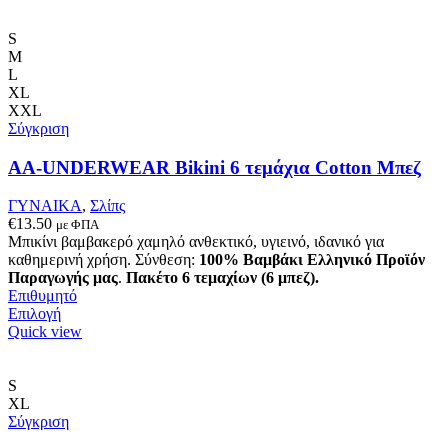
S
M
L
XL
XXL
Σύγκριση
AA-UNDERWEAR Bikini 6 τεμάχια Cotton Μπεζ
ΓΥΝΑΙΚΑ
,
Σλίπς
€
13.50
με ΦΠΑ
Μπικίνι βαμβακερό χαμηλό ανθεκτικό, υγιεινό, ιδανικό για
καθημερινή χρήση. Σύνθεση:
100% Βαμβάκι
Ελληνικό Προϊόν
Παραγωγής μας
.
Πακέτο 6 τεμαχίων (6 μπεζ).
Επιθυμητό
Αυτό
Επιλογή
το
Quick view
προϊόν
έχει
πολλαπλές
S
παραλλαγές.
XL
Οι
Σύγκριση
επιλογές