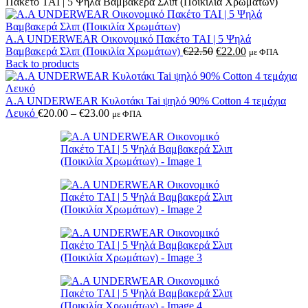
Πακέτο TAI | 5 Ψηλά Βαμβακερά Σλιπ (Ποικιλία Χρωμάτων)
A.A UNDERWEAR Οικονομικό Πακέτο TAI | 5 Ψηλά
Original
Η
Βαμβακερά Σλιπ (Ποικιλία Χρωμάτων)
€
22.50
€
22.00
με ΦΠΑ
price
τρέχουσα
Back to products
was:
τιμή
€22.50.
είναι:
€22.00.
A.A UNDERWEAR Κυλοτάκι Tai ψηλό 90% Cotton 4 τεμάχια
Price
Λευκό
€
20.00
–
€
23.00
με ΦΠΑ
range:
€20.00
through
€23.00