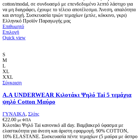
cotton/modal, σε συνδυασμό με επενδεδυμένο λεπτό λάστιχο για
να μη διαγράφει, έχουμε το τέλειο αποτέλεσμα. Άνεση, απαλότητα
και αντοχή. Συσκευασία τριών τεμαχίων (μπλε, κόκκινο, γκρι)
Ελληνικό Προϊόν Παραγωγής μας
Επιθυμητό
Αυτό
Επιλογή
το
Quick view
προϊόν
έχει
πολλαπλές
S
παραλλαγές.
M
Οι
L
επιλογές
XL
μπορούν
XXL
να
Σύγκριση
επιλεγούν
στη
A.A UNDERWEAR Κιλοτάκι Ψηλό Tai 5 τεμάχια
σελίδα
ψηλό Cotton Μαύρο
του
προϊόντος
ΓΥΝΑΙΚΑ
,
Σλίπς
€
22.00
με ΦΠΑ
Κιλοτάκι Ψηλό Tai κανονικό all day. Βαμβακερό ύφασμα με
ελαστικότητα για άνεση και άριστη εφαρμογή. 90% COTTON,
10% ELASTANE. Συσκευασία πέντε τεμαχίων (5 μαύρα με άσπρο