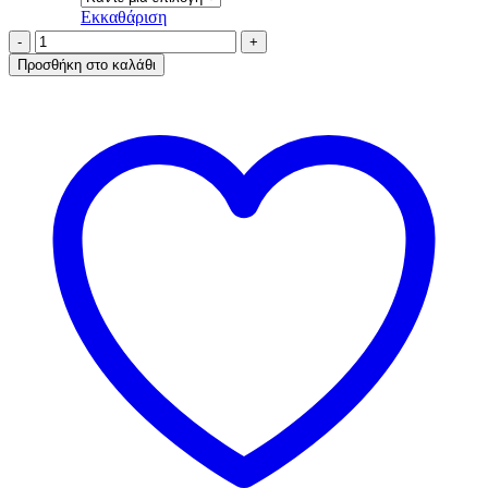
Εκκαθάριση
A.A
UNDERWEAR
Προσθήκη στο καλάθι
Οικονομικό
Πακέτο
TAI
|
5
Ψηλά
Βαμβακερά
Σλιπ
(Ποικιλία
Χρωμάτων)
ποσότητα