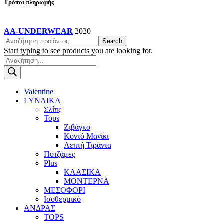
Τρόποι πληρωμής
AA-UNDERWEAR
2020
Search
Start typing to see products you are looking for.
Products
search
Valentine
ΓΥΝΑΙΚΑ
Σλίπς
Tops
Ζιβάγκο
Κοντό Μανίκι
Λεπτή Τιράντα
Πυτζάμες
Plus
ΚΛΑΣΙΚΑ
ΜΟΝΤΕΡΝΑ
ΜΕΣΟΦΟΡΙ
Ισοθερμικό
ΑΝΔΡΑΣ
TOPS