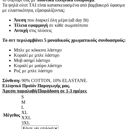
€22.00.
Τα ψηλά σλιπ TAI είναι κατασκευασμένα από βαμβακερό ύφασμα
με ελαστικότητα, εξασφαλίζοντας:
Άνεση
που διαρκεί όλη μέρα (all day fit)
Τέλεια εφαρμογή
σε κάθε σωματότυπο
Αντοχή
στις πλύσεις
Το σετ περιλαμβάνει 5 μοναδικούς χρωματικούς συνδυασμούς:
Μπλε με κόκκινο λάστιχο
Κοραλί με μπλε λάστιχο
Μοβ ασημί λάστιχο
Κοραλί με μαύρο λάστιχο
Ροζ με μπλε λάστιχο
Σύνθεση:
90% COTTON, 10% ELASTANE.
Ελληνικό Προϊόν Παραγωγής μας.
Άμεση παραλαβή/Παράδοση σε 1-3 ημέρες
S
M
L
XL
Μέγεθος
XXL
3XL