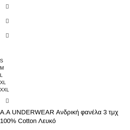
S
M
L
XL
XXL
Α.A UNDERWEAR Ανδρική φανέλα 3 τμχ
100% Cotton Λευκό