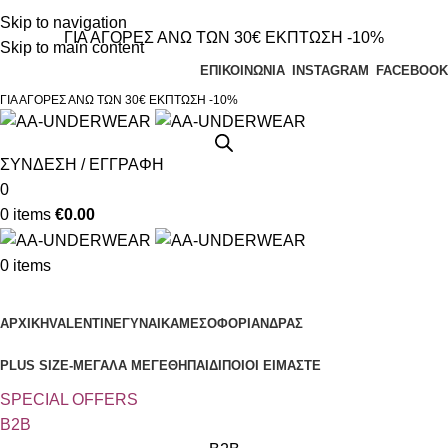
Τηλεφωνικές παραγγελίες 23210 97300
Skip to navigation
ΓΙΑ ΑΓΟΡΕΣ ΑΝΩ ΤΩΝ 30€ ΕΚΠΤΩΣΗ -10%
Skip to main content
ΕΠΙΚΟΙΝΩΝΙΑ
INSTAGRAM
FACEBOOK
ΓΙΑ ΑΓΟΡΕΣ ΑΝΩ ΤΩΝ 30€ ΕΚΠΤΩΣΗ -10%
ΣΥΝΔΕΣΗ / ΕΓΓΡΑΦΗ
0
0
items
€
0.00
0
items
Κατηγορίες
ΑΡΧΙΚΗ
VALENTINE
ΓΥΝΑΙΚΑ
ΜΕΣΟΦΟΡΙ
ΑΝΔΡΑΣ
PLUS SIZE
-ΜΕΓΑΛΑ ΜΕΓΕΘΗ
ΠΑΙΔΙ
ΠΟΙΟΙ ΕΙΜΑΣΤΕ
SPECIAL OFFER
S
B2B