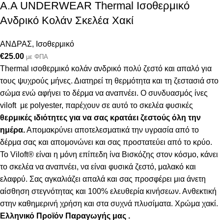
Α.A UNDERWEAR Thermal Ισοθερμικό
Ανδρικό Κολάν Σκελέα Χακί
ΑΝΔΡΑΣ
,
Ισοθερμικό
€
25.00
με ΦΠΑ
Thermal ισοθερμικό κολάν ανδρικό πολύ ζεστό και απαλό
για
τους ψυχρούς μήνες. Δ
ιατηρεί τη θερμότητα και τη ζεστασιά στο
σώμα ενώ αφήνει το δέρμα να αναπνέει
.
Ο συνδυασμός ίνες
viloft με polyester, παρέχουν σε αυτό το σκελέα φυσικές
θερμικές
ιδιότητες για να σας κρατάει ζεστούς όλη την
ημέρα.
Απομακρύνει αποτελεσματικά την υγρασία από το
δέρμα σας και απομονώνει και σας προστατεύει από το κρύο.
Το Viloft® είναι η μόνη επίπεδη ίνα Βισκόζης στον κόσμο, κάνει
το σκελέα να αναπνέει, να είναι φυσικά ζεστό, μαλακό και
ελαφρύ. Σας αγκαλιάζει απαλά και σας προσφέρει μια άνετη
αίσθηση στεγνότητας και 100% ελευθερία κινήσεων. Ανθεκτική
στην καθημερινή χρήση και στα συχνά πλυσίματα.
Χρώμα χακί.
Ελληνικό Προϊόν Παραγωγής μας .