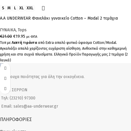
S
M
L
XL
XXL
Α.A UNDERWEAR Φανελάκι γυναικείο Cotton – Modal 2 τεμάχια
ΓΥΝΑΙΚΑ
,
Tops
€
21.00
€
19.95
με ΦΠΑ
Τοπ με
Λεπτή τιράντα
από Extra απαλό φυτικό ύφασμα Cotton/Modal.
Αγκαλιάζει απαλά χαρίζοντας ευχάριστη αίσθηση. Ανθεκτικό στην καθημερινή
χρήση και στα συχνά πλυσίματα. Ελληνικό Προϊόν Παραγωγής μας 2 τεμάχια (2
λευκά)
Εσώρουχα ποιότητας για όλη την οικογένεια.
ΒΙΠΕ ΣΕΡΡΩΝ
Τηλ: (23210) 97300
Email: sales@aa-underwear.gr
ΠΛΗΡΟΦΟΡΙΕΣ