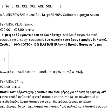
S
M
L
XL
XXL
3XL
4XL
5XL
A.A UNDERWEAR Κυλοτάκι Tai ψηλό 90% Cotton 4 τεμάχια Λευκό
ΓΥΝΑΙΚΑ
,
PLUS
,
Σλίπς
€
20.00
–
€
23.00
με ΦΠΑ
Tai με φαρδύ υφαντό πολύ απαλό λάστιχο.
Από βαμβακερό ελαστικό
ύφασμα για υπέροχη εφαρμογή.
Συσκευασία τεσσάρων τεμαχίων (4 λευκά).
Σύνθεση: 90%COTTON 10%ELASTANE
Ελληνικό Προϊόν Παραγωγής μας
XL
Κυλοτάκι Brazil Cotton – Modal 4 τεμάχια Ροζ & Μωβ
ΓΥΝΑΙΚΑ
,
Σλίπς
€
22.40
με ΦΠΑ
Brazil soft αόρατο
χωρίς λάστιχο στο πίσω μέρος για αόρατη εφαρμογή. Από
Extra
απαλό ανθεκτικό φυτικό ύφασμα cotton/modal, σε συνδυασμό με
επενδεδυμένο λεπτό λάστιχο για να μη διαγράφει, έχουμε το τέλειο
αποτέλεσμα. Άνεση, απαλότητα και αντοχή. Πολύ μαλακό και ελαστικό ύφασμα