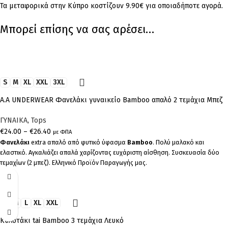
Τα μεταφορικά στην Κύπρο κοστίζουν 9.90€ για οποιαδήποτε αγορά.
Μπορεί επίσης να σας αρέσει…
S
M
XL
XXL
3XL
Α.A UNDERWEAR Φανελάκι γυναικείο Bamboo απαλό 2 τεμάχια Μπεζ
ΓΥΝΑΙΚΑ
,
Tops
€
24.00
–
€
26.40
με ΦΠΑ
Φανελάκι
extra απαλό από φυτικό ύφασμα
Bamboo
. Πολύ μαλακό και
ελαστικό. Αγκαλιάζει απαλά χαρίζοντας ευχάριστη αίσθηση. Συσκευασία δύο
τεμαχίων (2 μπεζ). Ελληνικό Προϊόν Παραγωγής μας.
S
M
L
XL
XXL
Κυλοτάκι tai Bamboo 3 τεμάχια Λευκό