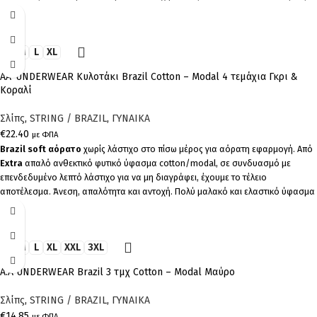
cotton/modal. Συσκευασία τεσσάρων τεμαχίων. (2 Ροζ 2 Μωβ). Ελληνικό Προϊόν
Παραγωγής μας
S
M
L
XL
AA-UNDERWEAR Κυλοτάκι Brazil Cotton – Modal 4 τεμάχια Γκρι &
Κοραλί
Σλίπς
,
STRING / BRAZIL
,
ΓΥΝΑΙΚΑ
€
22.40
με ΦΠΑ
Brazil soft αόρατο
χωρίς λάστιχο στο πίσω μέρος για αόρατη εφαρμογή. Από
Extra
απαλό ανθεκτικό φυτικό ύφασμα cotton/modal, σε συνδυασμό με
επενδεδυμένο λεπτό λάστιχο για να μη διαγράφει, έχουμε το τέλειο
αποτέλεσμα. Άνεση, απαλότητα και αντοχή. Πολύ μαλακό και ελαστικό ύφασμα
cotton/modal. Ελληνικό Προϊόν Παραγωγής μας Συσκευασία τεσσάρων
τεμαχίων (2 Κοραλί 2 Γκρί)
S
M
L
XL
XXL
3XL
Α.A UNDERWEAR Brazil 3 τμχ Cotton – Modal Μαύρο
Σλίπς
,
STRING / BRAZIL
,
ΓΥΝΑΙΚΑ
€
14.85
με ΦΠΑ