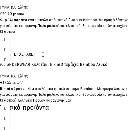
ΓΥΝΑΙΚΑ
,
Σλίπς
€
20.70
με ΦΠΑ
Slip TAI
αόρατο
extra απαλό από φυτικό ύφασμα Bamboo. Με κρυφό λάστιχο
για αόρατη εφαρμογή. Πολύ μαλακό και ελαστικό. Συσκευασία τριών τεμαχίων
(3 άσπρα).
S
M
L
XL
XXL
AA-UNDERWEAR Κυλοτάκι Bikini 3 τεμάχια Bamboo Λευκό
ΓΥΝΑΙΚΑ
,
Σλίπς
€
17.55
με ΦΠΑ
Bikini
αόρατο
extra απαλό από φυτικό ύφασμα Bamboo . Με κρυφό λάστιχο
για αόρατη εφαρμογή. Πολύ μαλακό και ελαστικό. Συσκευασία τριών τεμαχίων
(3 άσπρα). Ελληνικό Προϊόν Παραγωγής μας
Σχετικά προϊόντα