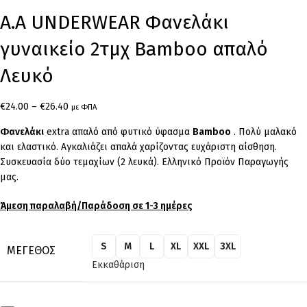
Α.A UNDERWEAR Φανελάκι
γυναικείο 2τμχ Bamboo απαλό
Λευκό
€
24.00
–
€
26.40
με ΦΠΑ
Φανελάκι
extra απαλό από φυτικό ύφασμα
Bamboo
. Πολύ μαλακό
και ελαστικό. Αγκαλιάζει απαλά χαρίζοντας ευχάριστη αίσθηση.
Συσκευασία δύο τεμαχίων (2 λευκά). Ελληνικό Προϊόν Παραγωγής
μας.
Άμεση παραλαβή/Παράδοση σε 1-3 ημέρες
S
M
L
XL
XXL
3XL
ΜΈΓΕΘΟΣ
Εκκαθάριση