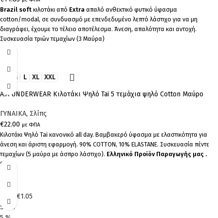
Brazil soft
κιλοτάκι από
Extra
απαλό ανθεκτικό φυτικό ύφασμα
cotton/modal, σε συνδυασμό με επενδεδυμένο λεπτό λάστιχο για να μη
διαγράφει, έχουμε το τέλειο αποτέλεσμα. Άνεση, απαλότητα και αντοχή.
Συσκευασία τριών τεμαχίων (3 Μαύρα)
S
M
L
XL
XXL
A.A UNDERWEAR Κιλοτάκι Ψηλό Tai 5 τεμάχια ψηλό Cotton Μαύρο
ΓΥΝΑΙΚΑ
,
Σλίπς
€
22.00
με ΦΠΑ
Κιλοτάκι Ψηλό Tai κανονικό all day. Βαμβακερό ύφασμα με ελαστικότητα για
άνεση και άριστη εφαρμογή. 90% COTTON, 10% ELASTANE. Συσκευασία πέντε
τεμαχίων (5 μαύρα με άσπρο λάστιχο).
Ελληνικό Προϊόν Παραγωγής μας .
Sale!
5
%
OFF
Save
€1.05
Sale!
5
%