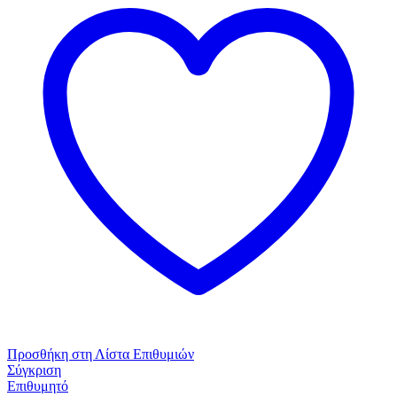
4
τεμάχια
Κλασικό
Cotton
Λευκό
ποσότητα
Προσθήκη στη Λίστα Επιθυμιών
Σύγκριση
Επιθυμητό