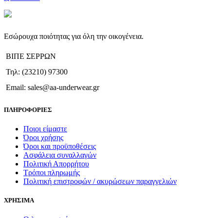
προϊόν
έχει
πολλαπλές
παραλλαγές.
Εσώρουχα ποιότητας για όλη την οικογένεια.
Οι
επιλογές
ΒΙΠΕ ΣΕΡΡΩΝ
μπορούν
να
Τηλ: (23210) 97300
επιλεγούν
στη
Email: sales@aa-underwear.gr
σελίδα
του
ΠΛΗΡΟΦΟΡΙΕΣ
προϊόντος
Ποιοι είμαστε
Όροι χρήσης
Όροι και προϋποθέσεις
Ασφάλεια συναλλαγών
Πολιτική Απορρήτου
Τρόποι πληρωμής
Πολιτική επιστροφών / ακυρώσεων παραγγελιών
ΧΡΗΣΙΜΑ