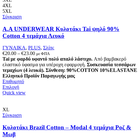
4XL
5XL
Σύγκριση
A.A UNDERWEAR Κυλοτάκι Tai ψηλό 90%
Cotton 4 τεμάχια Λευκό
ΓΥΝΑΙΚΑ
,
PLUS
,
Σλίπς
Price
€
20.00
–
€
23.00
με ΦΠΑ
range:
Tai με φαρδύ υφαντό πολύ απαλό λάστιχο.
Από βαμβακερό
€20.00
ελαστικό ύφασμα για υπέροχη εφαρμογή.
Συσκευασία τεσσάρων
through
τεμαχίων (4 λευκά).
Σύνθεση: 90%COTTON 10%ELASTANE
€23.00
Ελληνικό Προϊόν Παραγωγής μας
Επιθυμητό
Αυτό
Επιλογή
το
Quick view
προϊόν
έχει
πολλαπλές
XL
παραλλαγές.
Σύγκριση
Οι
επιλογές
Κυλοτάκι Brazil Cotton – Modal 4 τεμάχια Ροζ &
μπορούν
Μωβ
να