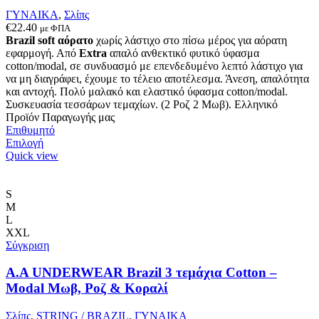
επιλεγούν
ΓΥΝΑΙΚΑ
,
Σλίπς
στη
€
22.40
με ΦΠΑ
σελίδα
Brazil soft αόρατο
χωρίς λάστιχο στο πίσω μέρος για αόρατη
του
εφαρμογή. Από
Extra
απαλό ανθεκτικό φυτικό ύφασμα
προϊόντος
cotton/modal, σε συνδυασμό με επενδεδυμένο λεπτό λάστιχο για
να μη διαγράφει, έχουμε το τέλειο αποτέλεσμα. Άνεση, απαλότητα
και αντοχή. Πολύ μαλακό και ελαστικό ύφασμα cotton/modal.
Συσκευασία τεσσάρων τεμαχίων. (2 Ροζ 2 Μωβ). Ελληνικό
Προϊόν Παραγωγής μας
Επιθυμητό
Αυτό
Επιλογή
το
Quick view
προϊόν
έχει
πολλαπλές
S
παραλλαγές.
M
Οι
L
επιλογές
XXL
μπορούν
Σύγκριση
να
επιλεγούν
A.A UNDERWEAR Brazil 3 τεμάχια Cotton –
στη
Modal Μωβ, Ροζ & Κοραλί
σελίδα
του
Σλίπς
,
STRING / BRAZIL
,
ΓΥΝΑΙΚΑ