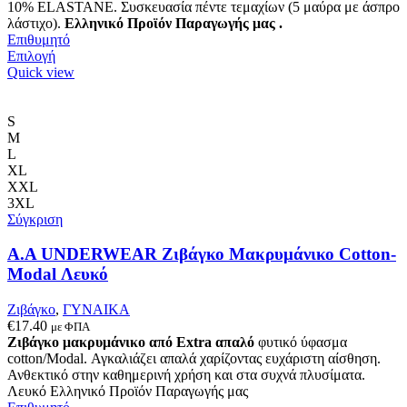
10% ELASTANE. Συσκευασία πέντε τεμαχίων (5 μαύρα με άσπρο
λάστιχο).
Ελληνικό Προϊόν Παραγωγής μας .
Επιθυμητό
Αυτό
Επιλογή
το
Quick view
προϊόν
έχει
πολλαπλές
S
παραλλαγές.
M
Οι
L
επιλογές
XL
μπορούν
XXL
να
3XL
επιλεγούν
Σύγκριση
στη
σελίδα
Α.A UNDERWEAR Ζιβάγκο Μακρυμάνικο Cotton-
του
Modal Λευκό
προϊόντος
Ζιβάγκο
,
ΓΥΝΑΙΚΑ
€
17.40
με ΦΠΑ
Ζιβάγκο μακρυμάνικο από Extra απαλό
φυτικό ύφασμα
cotton/Modal. Αγκαλιάζει απαλά χαρίζοντας ευχάριστη αίσθηση.
Ανθεκτικό στην καθημερινή χρήση και στα συχνά πλυσίματα.
Λευκό Ελληνικό Προϊόν Παραγωγής μας