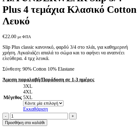
Plus 4 τεμάχια Κλασικό Cotton
Λευκό
€
22.00
με ΦΠΑ
Slip Plus classic κανονικό, φαρδύ 3/4 στο πλάι, για καθημερινή
χρήση. Αγκαλιάζει απαλά το σώμα και το αφήνει να αναπνέει
ελεύθερα. 4 τμχ λευκά.
Σύνθεση: 90% Cotton 10% Εlastane
Άμεση παραλαβή/Παράδοση σε 1-3 ημέρες
3XL
4XL
Μέγεθος
5XL
Εκκαθάριση
A.A
UNDERWEAR
Προσθήκη στο καλάθι
Slip
3/4
Plus