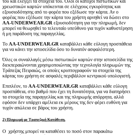
του και ελέγξει τα στοιχεία του. Όλοι οι κάτοχοι πιστωτικών και
χρεωστικών καρτών υπόκεινται σε ελέγχους εγκυρότητας και
εξουσιοδότησης από το φορέα που εξέδωσε την κάρτα. Αν ο
φορέας που εξέδωσε την κάρτα του χρήστη αρνηθεί να δώσει στο
AA-UNDERWEAR.GR
εξουσιοδότηση για την πληρωμή, δεν
μπορεί να θεωρηθεί το τελευταίο υπεύθυνο για τυχόν καθυστέρηση
ή μη παράδοση της παραγγελίας.
Το
AA-UNDERWEAR.GR
καταβάλλει κάθε εύλογη προσπάθεια
για να κάνει την ιστοσελίδα όσο το δυνατόν ασφαλέστερη.
Όλες οι συναλλαγές μέσω πιστωτικών καρτών στην ιστοσελίδα της
διεκπεραιώνονται χρησιμοποιώντας την τεχνολογία πληρωμών της
Τράπεζας Πειραιώς, οι οποίες κρυπτογραφούν τα στοιχεία της
κάρτας του χρήστη σε ασφαλές περιβάλλον κεντρικού υπολογιστή.
Επιπλέον, το
AA-UNDERWEAR.GR
καταβάλλει κάθε εύλογη
προσπάθεια, στο βαθμό που έχει τη δυνατότητα, για να διατηρήσει
τα στοιχεία της παραγγελίας και της πληρωμής απόρρητα, αλλά
εφόσον δεν υπάρχει αμέλεια εκ μέρους της δεν φέρει ευθύνη για
τυχόν απώλεια σε βάρος του χρήστη.
2) Πληρωμή με Τραπεζική Κατάθεση.
Ο χρήστης μπορεί να καταθέσει το ποσό στον παρακάτω