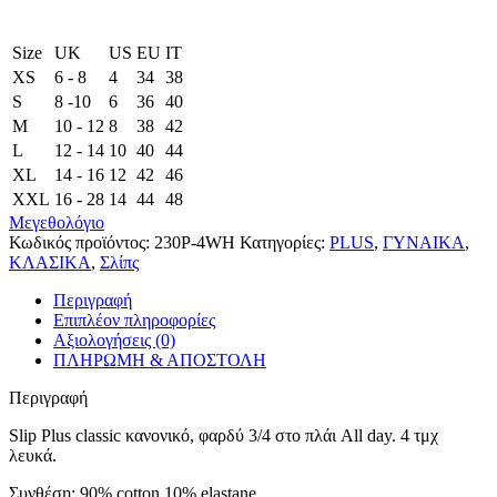
Size
UK
US
EU
ΙΤ
XS
6 - 8
4
34
38
S
8 -10
6
36
40
M
10 - 12
8
38
42
L
12 - 14
10
40
44
XL
14 - 16
12
42
46
XXL
16 - 28
14
44
48
Μεγεθολόγιο
Κωδικός προϊόντος:
230P-4WH
Κατηγορίες:
PLUS
,
ΓΥΝΑΙΚΑ
,
ΚΛΑΣΙΚΑ
,
Σλίπς
Περιγραφή
Επιπλέον πληροφορίες
Αξιολογήσεις (0)
ΠΛΗΡΩΜΗ & ΑΠΟΣΤΟΛΗ
Περιγραφή
Slip Plus classic κανονικό, φαρδύ 3/4 στο πλάι All day. 4 τμχ
λευκά.
Συνθέση: 90% cotton 10% elastane