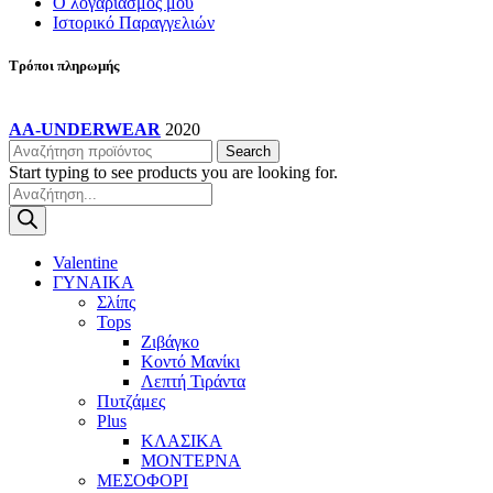
Ο λογαριασμός μου
Ιστορικό Παραγγελιών
Τρόποι πληρωμής
AA-UNDERWEAR
2020
Search
Start typing to see products you are looking for.
Products
search
Valentine
ΓΥΝΑΙΚΑ
Σλίπς
Tops
Ζιβάγκο
Κοντό Μανίκι
Λεπτή Τιράντα
Πυτζάμες
Plus
ΚΛΑΣΙΚΑ
ΜΟΝΤΕΡΝΑ
ΜΕΣΟΦΟΡΙ