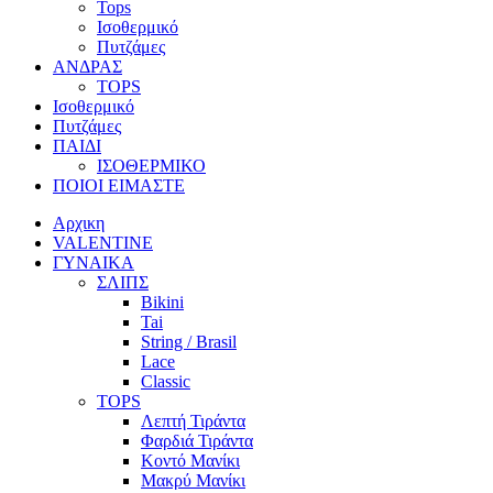
Tops
Ισοθερμικό
Πυτζάμες
ΑΝΔΡΑΣ
TOPS
Ισοθερμικό
Πυτζάμες
ΠΑΙΔΙ
ΙΣΟΘΕΡΜΙΚΟ
ΠΟΙΟΙ ΕΙΜΑΣΤΕ
Αρχικη
VALENTINE
ΓΥΝΑΙΚΑ
ΣΛΙΠΣ
Bikini
Tai
String / Brasil
Lace
Classic
TOPS
Λεπτή Τιράντα
Φαρδιά Τιράντα
Κοντό Μανίκι
Μακρύ Μανίκι