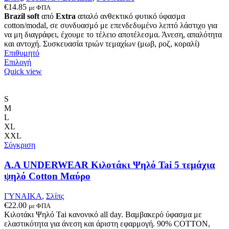
προϊόντος
€
14.85
με ΦΠΑ
Brazil soft
από
Extra
απαλό ανθεκτικό φυτικό ύφασμα
cotton/modal, σε συνδυασμό με επενδεδυμένο λεπτό λάστιχο για
να μη διαγράφει, έχουμε το τέλειο αποτέλεσμα. Άνεση, απαλότητα
και αντοχή. Συσκευασία τριών τεμαχίων (μωβ, ροζ, κοραλί)
Επιθυμητό
Αυτό
Επιλογή
το
Quick view
προϊόν
έχει
πολλαπλές
S
παραλλαγές.
M
Οι
L
επιλογές
XL
μπορούν
XXL
να
Σύγκριση
επιλεγούν
στη
A.A UNDERWEAR Κιλοτάκι Ψηλό Tai 5 τεμάχια
σελίδα
ψηλό Cotton Μαύρο
του
προϊόντος
ΓΥΝΑΙΚΑ
,
Σλίπς
€
22.00
με ΦΠΑ
Κιλοτάκι Ψηλό Tai κανονικό all day. Βαμβακερό ύφασμα με
ελαστικότητα για άνεση και άριστη εφαρμογή. 90% COTTON,