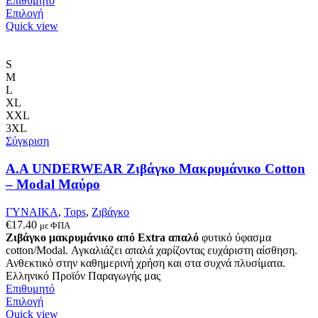
Επιθυμητό
Αυτό
Επιλογή
το
Quick view
προϊόν
έχει
πολλαπλές
S
παραλλαγές.
M
Οι
L
επιλογές
XL
μπορούν
XXL
να
3XL
επιλεγούν
Σύγκριση
στη
σελίδα
Α.A UNDERWEAR Ζιβάγκο Μακρυμάνικο Cotton
του
– Modal Μαύρο
προϊόντος
ΓΥΝΑΙΚΑ
,
Tops
,
Ζιβάγκο
€
17.40
με ΦΠΑ
Ζιβάγκο μακρυμάνικο από Extra απαλό
φυτικό ύφασμα
cotton/Modal. Αγκαλιάζει απαλά χαρίζοντας ευχάριστη αίσθηση.
Ανθεκτικό στην καθημερινή χρήση και στα συχνά πλυσίματα.
Ελληνικό Προϊόν Παραγωγής μας
Επιθυμητό
Αυτό
Επιλογή
το
Quick view