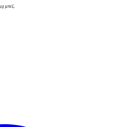
μχ μπεζ.