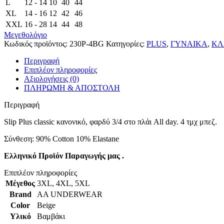
L
12 - 14
10
40
44
XL
14 - 16
12
42
46
XXL
16 - 28
14
44
48
Μεγεθολόγιο
Κωδικός προϊόντος:
230P-4BG
Κατηγορίες:
PLUS
,
ΓΥΝΑΙΚΑ
,
ΚΛ
Περιγραφή
Επιπλέον πληροφορίες
Αξιολογήσεις (0)
ΠΛΗΡΩΜΗ & ΑΠΟΣΤΟΛΗ
Περιγραφή
Slip Plus classic κανονικό, φαρδύ 3/4 στο πλάι All day. 4 τμχ μπεζ.
Σύνθεση: 90% Cotton 10% Εlastane
Ελληνικό Προϊόν Παραγωγής μας .
Επιπλέον πληροφορίες
Μέγεθος
3XL
,
4XL
,
5XL
Brand
AA UNDERWEAR
Color
Beige
Υλικό
Βαμβάκι