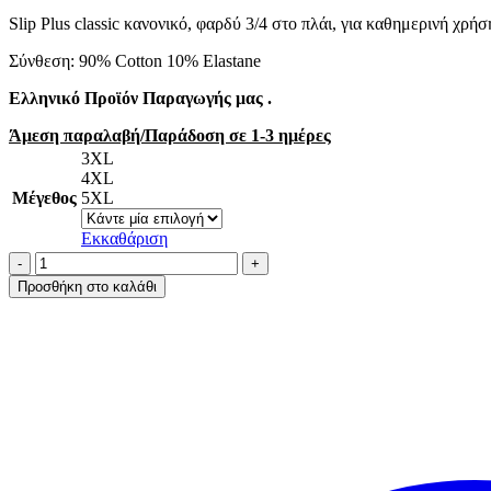
Slip Plus classic κανονικό, φαρδύ 3/4 στο πλάι, για καθημερινή χρή
Σύνθεση: 90% Cotton 10% Εlastane
Ελληνικό Προϊόν Παραγωγής μας .
Άμεση παραλαβή/Παράδοση σε 1-3 ημέρες
3XL
4XL
Μέγεθος
5XL
Εκκαθάριση
A.A
UNDERWEAR
Προσθήκη στο καλάθι
3/4
Slip
4
τεμάχια
κλασικό
Plus
Cotton
Μπεζ
ποσότητα