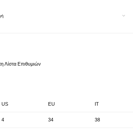
η Λίστα Επιθυμιών
US
EU
ΙΤ
4
34
38