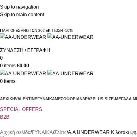
Τηλεφωνικές παραγγελίες 23210 97300
Skip to navigation
Skip to main content
ΓΙΑ ΑΓΟΡΕΣ ΑΝΩ ΤΩΝ 30€ ΕΚΠΤΩΣΗ -10%
ΣΥΝΔΕΣΗ / ΕΓΓΡΑΦΗ
0
0
items
€
0.00
0
items
Κατηγορίες
ΑΡΧΙΚΗ
VALENTINE
ΓΥΝΑΙΚΑ
ΜΕΣΟΦΟΡΙ
ΑΝΔΡΑΣ
PLUS SIZE
-ΜΕΓΑΛΑ Μ
SPECIAL OFFER
S
B2B
Αρχική σελίδα
ΓΥΝΑΙΚΑ
Σλίπς
A.A UNDERWEAR Κιλοτάκι ψηλ