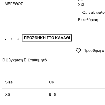
ΜΈΓΕΘΟΣ
XXL
Εκκαθάριση
ΠΡΟΣΘΉΚΗ ΣΤΟ ΚΑΛΆΘΙ
Προσθήκη στ
Σύγκριση
Επιθυμητό
Size
UK
XS
6 - 8