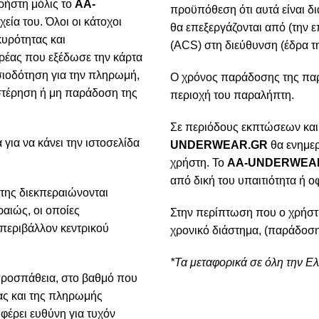
ρήστη μόλις το
AA-
προϋπόθεση ότι αυτά είναι δ
χεία του. Όλοι οι κάτοχοι
θα επεξεργάζονται από (την ε
κυρότητας και
(ACS) στη διεύθυνση (έδρα τη
ρέας που εξέδωσε την κάρτα
ιοδότηση για την πληρωμή,
Ο χρόνος παράδοσης της παρα
υστέρηση ή μη παράδοση της
περιοχή του παραλήπτη.
Σε περιόδους εκπτώσεων και
για να κάνει την ιστοσελίδα
UNDERWEAR.GR
θα ενημερ
χρήστη. Το
AA-UNDERWEA
από δική του υπαιτιότητα ή ο
της διεκπεραιώνονται
αιώς, οι οποίες
Στην περίπτωση που ο χρήστ
 περιβάλλον κεντρικού
χρονικό διάστημα, (παράδοση
*Τα μεταφορικά σε όλη την Ε
προσπάθεια, στο βαθμό που
ίας και της πληρωμής
φέρει ευθύνη για τυχόν