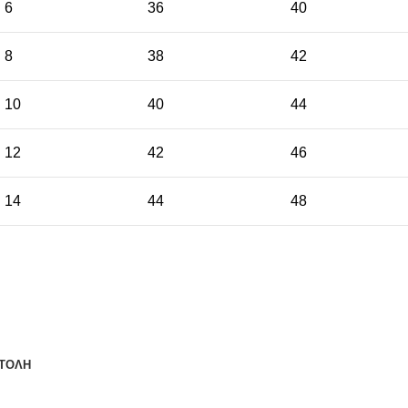
6
36
40
8
38
42
10
40
44
12
42
46
14
44
48
ΤΟΛΗ