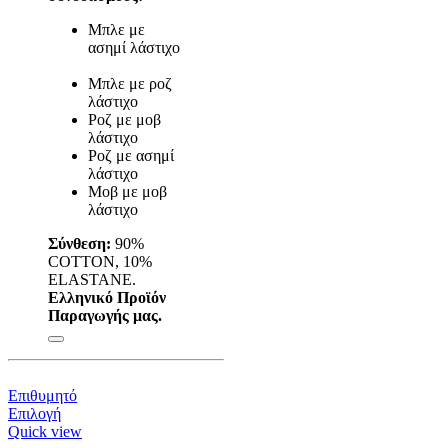
Μπλε με
ασημί λάστιχο
Μπλε με ροζ
λάστιχο
Ροζ με μοβ
λάστιχο
Ροζ με ασημί
λάστιχο
Μοβ με μοβ
λάστιχο
Σύνθεση:
90%
COTTON, 10%
ELASTANE.
Ελληνικό Προϊόν
Παραγωγής μας.
Επιθυμητό
Αυτό
Επιλογή
το
Quick view