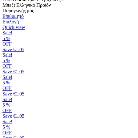
Μπεζ) Ελληνικό Προϊόν
Παραγωγής μας
Επιθυμητό
Αυτό
Επιλογή
το
Quick view
προϊόν
Sale!
έχει
5
%
πολλαπλές
OFF
παραλλαγές.
Save
€1.05
Οι
Sale!
επιλογές
5
%
μπορούν
OFF
να
Save
€1.05
επιλεγούν
Sale!
στη
5
%
σελίδα
OFF
του
Save
€1.05
προϊόντος
Sale!
5
%
OFF
Save
€1.05
Sale!
5
%
OFF