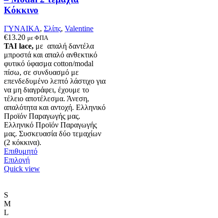
Κόκκινο
ΓΥΝΑΙΚΑ
,
Σλίπς
,
Valentine
€
13.20
με ΦΠΑ
ΤΑΙ lace,
με απαλή δαντέλα
μπροστά και απαλό ανθεκτικό
φυτικό ύφασμα cotton/modal
πίσω, σε συνδυασμό με
επενδεδυμένο λεπτό λάστιχο για
να μη διαγράφει, έχουμε το
τέλειο αποτέλεσμα. Άνεση,
απαλότητα και αντοχή. Ελληνικό
Προϊόν Παραγωγής μας.
Ελληνικό Προϊόν Παραγωγής
μας. Συσκευασία δύο τεμαχίων
(2 κόκκινα).
Επιθυμητό
Αυτό
Επιλογή
το
Quick view
προϊόν
έχει
πολλαπλές
S
παραλλαγές.
M
Οι
L