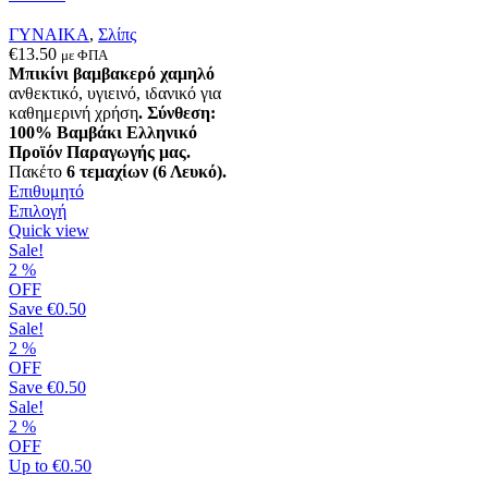
ΓΥΝΑΙΚΑ
,
Σλίπς
€
13.50
με ΦΠΑ
Μπικίνι βαμβακερό χαμηλό
ανθεκτικό, υγιεινό, ιδανικό για
καθημερινή χρήση
.
Σύνθεση:
100% Βαμβάκι
Ελληνικό
Προϊόν Παραγωγής μας.
Πακέτο
6 τεμαχίων (6 Λευκό).
Επιθυμητό
Αυτό
Επιλογή
το
Quick view
προϊόν
Sale!
έχει
2
%
πολλαπλές
OFF
παραλλαγές.
Save
€0.50
Οι
Sale!
επιλογές
2
%
μπορούν
OFF
να
Save
€0.50
επιλεγούν
Sale!
στη
2
%
σελίδα
OFF
του
Up to
€0.50
προϊόντος