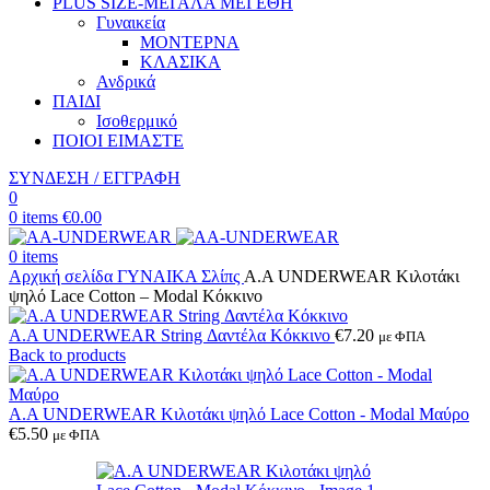
PLUS SIZE
-ΜΕΓΑΛΑ ΜΕΓΕΘΗ
Γυναικεία
ΜΟΝΤΕΡΝΑ
ΚΛΑΣΙΚΑ
Ανδρικά
ΠΑΙΔΙ
Ισοθερμικό
ΠΟΙΟΙ ΕΙΜΑΣΤΕ
ΣΥΝΔΕΣΗ / ΕΓΓΡΑΦΗ
0
0
items
€
0.00
0
items
Αρχική σελίδα
ΓΥΝΑΙΚΑ
Σλίπς
A.A UNDERWEAR Κιλοτάκι
ψηλό Lace Cotton – Modal Κόκκινο
A.A UNDERWEAR String Δαντέλα Κόκκινο
€
7.20
με ΦΠΑ
Back to products
A.A UNDERWEAR Κιλοτάκι ψηλό Lace Cotton - Modal Μαύρο
€
5.50
με ΦΠΑ