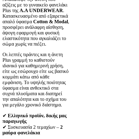
αξίζεις με το γυναικείο φανελάκι
Plus της
Α.Α UNDERWEAR
.
Κατασκευασμένο από εξαιρετικά
απαλό ύφασμα
Cotton & Modal
,
προσφέρει ανάλαφρη αίσθηση,
άψογη εφαρμογή και φυσική
ελαστικότητα που αγκαλιάζει το
σώμα χωρίς να πιέζει.
Οι λεπτές τιράντες και η άνετη
Plus γραμμή το καθιστούν
ιδανικό για καθημερινή χρήση,
είτε ως εσώρουχο είτε ως βασικό
κομμάτι κάτω από κάθε
εμφάνιση. Το υψηλής ποιότητας
ύφασμα είναι ανθεκτικό στα
συχνά πλυσίματα και διατηρεί
την απαλότητα και το σχήμα του
για μεγάλο χρονικό διάστημα.
✔
Ελληνικό προϊόν, δικής μας
παραγωγής
✔ Συσκευασία 2 τεμαχίων –
2
μαύρα φανελάκια