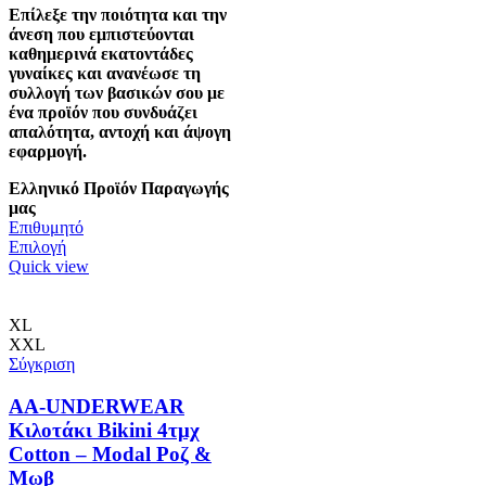
Επίλεξε την ποιότητα και την
άνεση που εμπιστεύονται
καθημερινά εκατοντάδες
γυναίκες και ανανέωσε τη
συλλογή των βασικών σου με
ένα προϊόν που συνδυάζει
απαλότητα, αντοχή και άψογη
εφαρμογή.
Ελληνικό Προϊόν Παραγωγής
μας
Επιθυμητό
Αυτό
Επιλογή
το
Quick view
προϊόν
έχει
πολλαπλές
XL
παραλλαγές.
XXL
Οι
Σύγκριση
επιλογές
μπορούν
AA-UNDERWEAR
να
Κιλοτάκι Bikini 4τμχ
επιλεγούν
Cotton – Modal Ροζ &
στη
Μωβ
σελίδα