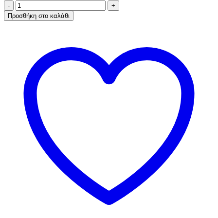
A.A
UNDERWEAR
Προσθήκη στο καλάθι
Κιλοτάκι
ψηλό
Lace
Cotton
-
Modal
Κόκκινο
ποσότητα