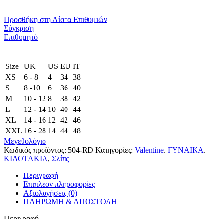
Προσθήκη στη Λίστα Επιθυμιών
Σύγκριση
Επιθυμητό
Size
UK
US
EU
ΙΤ
XS
6 - 8
4
34
38
S
8 -10
6
36
40
M
10 - 12
8
38
42
L
12 - 14
10
40
44
XL
14 - 16
12
42
46
XXL
16 - 28
14
44
48
Μεγεθολόγιο
Κωδικός προϊόντος:
504-RD
Κατηγορίες:
Valentine
,
ΓΥΝΑΙΚΑ
,
ΚΙΛΟΤΑΚΙΑ
,
Σλίπς
Περιγραφή
Επιπλέον πληροφορίες
Αξιολογήσεις (0)
ΠΛΗΡΩΜΗ & ΑΠΟΣΤΟΛΗ
Περιγραφή