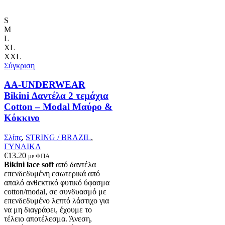
προϊόν
έχει
πολλαπλές
S
παραλλαγές.
M
Οι
L
επιλογές
XL
μπορούν
XXL
να
Σύγκριση
επιλεγούν
στη
AA-UNDERWEAR
σελίδα
Bikini Δαντέλα 2 τεμάχια
του
Cotton – Modal Μαύρο &
προϊόντος
Κόκκινο
Σλίπς
,
STRING / BRAZIL
,
ΓΥΝΑΙΚΑ
€
13.20
με ΦΠΑ
Bikini lace soft
από δαντέλα
επενδεδυμένη εσωτερικά από
απαλό ανθεκτικό φυτικό ύφασμα
cotton/modal, σε συνδυασμό με
επενδεδυμένο λεπτό λάστιχο για
να μη διαγράφει, έχουμε το
τέλειο αποτέλεσμα. Άνεση,