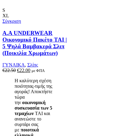
S
XL
Σύγκριση
A.A UNDERWEAR
Οικονομικό Πακέτο TAI |
5 Ψηλά Βαμβακερά Σλιπ
(Ποικιλία Χρωμάτων)
ΓΥΝΑΙΚΑ
,
Σλίπς
Original
Η
€
22.50
€
22.00
με ΦΠΑ
price
τρέχουσα
Η καλύτερη σχέση
was:
τιμή
ποιότητας-τιμής της
€22.50.
είναι:
αγοράς! Αποκτήστε
€22.00.
τώρα
την
οικονομική
συσκευασία των 5
τεμαχίων
TAI και
ανανεώστε το
συρτάρι σας
με
ποιοτικά
ελληνικά