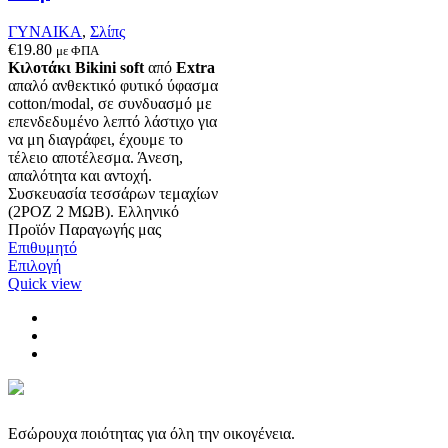
του
προϊόντος
ΓΥΝΑΙΚΑ
,
Σλίπς
€
19.80
με ΦΠΑ
Κιλοτάκι Bikini soft
από
Extra
απαλό ανθεκτικό φυτικό ύφασμα
cotton/modal, σε συνδυασμό με
επενδεδυμένο λεπτό λάστιχο για
να μη διαγράφει, έχουμε το
τέλειο αποτέλεσμα. Άνεση,
απαλότητα και αντοχή.
Συσκευασία τεσσάρων τεμαχίων
(2ΡΟΖ 2 ΜΩΒ). Ελληνικό
Προϊόν Παραγωγής μας
Επιθυμητό
Αυτό
Επιλογή
το
Quick view
προϊόν
έχει
πολλαπλές
παραλλαγές.
Οι
επιλογές
μπορούν
να
Εσώρουχα ποιότητας για όλη την οικογένεια.
επιλεγούν