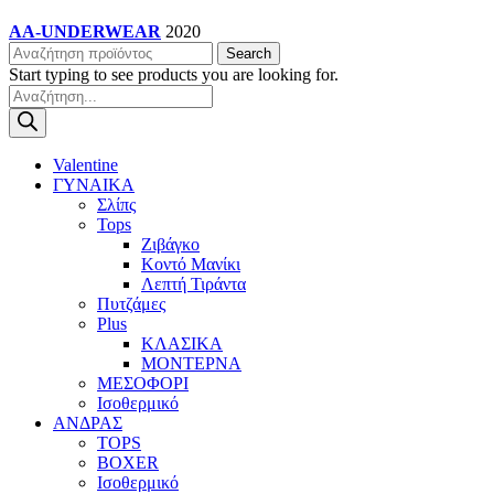
AA-UNDERWEAR
2020
Search
Start typing to see products you are looking for.
Products
search
Valentine
ΓΥΝΑΙΚΑ
Σλίπς
Tops
Ζιβάγκο
Κοντό Μανίκι
Λεπτή Τιράντα
Πυτζάμες
Plus
ΚΛΑΣΙΚΑ
ΜΟΝΤΕΡΝΑ
ΜΕΣΟΦΟΡΙ
Ισοθερμικό
ΑΝΔΡΑΣ
TOPS
BOXER
Ισοθερμικό