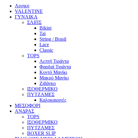
Αρχικη
VALENTINE
ΓΥΝΑΙΚΑ
ΣΛΙΠΣ
Bikini
Tai
String / Brasil
Lace
Classic
TOPS
Λεπτή Τιράντα
Φαρδιά Τιράντα
Κοντό Μανίκι
Μακρύ Μανίκι
Ζιβάγκο
ΙΣΟΘΕΡΜΙΚΟ
ΠΥΤΖΑΜΕΣ
Καλοκαιρινές
ΜΕΣΟΦΟΡΙ
ΑΝΔΡΑΣ
TOPS
ΙΣΟΘΕΡΜΙΚΟ
ΠΥΤΖΑΜΕΣ
BOXER SLIP