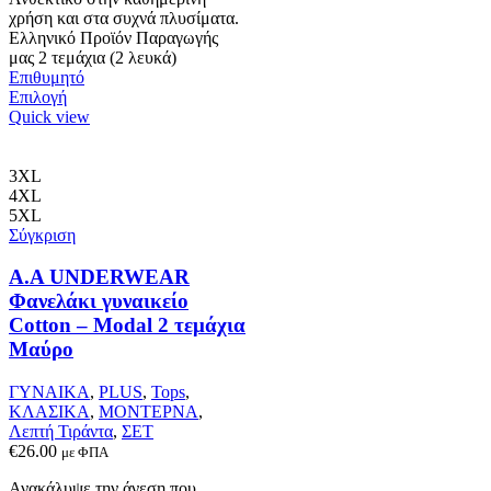
χρήση και στα συχνά πλυσίματα.
Ελληνικό Προϊόν Παραγωγής
μας 2 τεμάχια (2 λευκά)
Επιθυμητό
Αυτό
Επιλογή
το
Quick view
προϊόν
έχει
πολλαπλές
3XL
παραλλαγές.
4XL
Οι
5XL
επιλογές
Σύγκριση
μπορούν
να
Α.A UNDERWEAR
επιλεγούν
Φανελάκι γυναικείο
στη
Cotton – Modal 2 τεμάχια
σελίδα
Μαύρο
του
προϊόντος
ΓΥΝΑΙΚΑ
,
PLUS
,
Tops
,
ΚΛΑΣΙΚΑ
,
ΜΟΝΤΕΡΝΑ
,
Λεπτή Τιράντα
,
ΣΕΤ
€
26.00
με ΦΠΑ
Ανακάλυψε την άνεση που