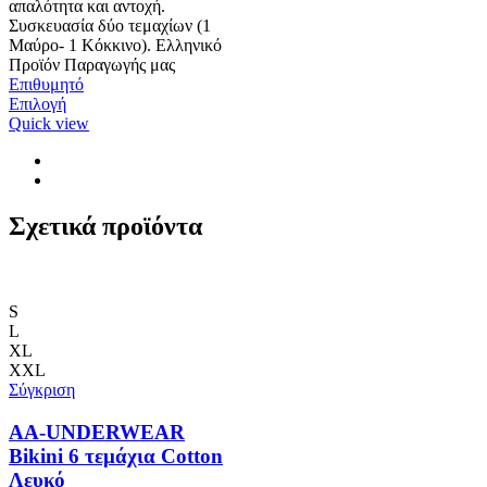
απαλότητα και αντοχή.
Συσκευασία δύο τεμαχίων (1
Μαύρο- 1 Κόκκινο). Ελληνικό
Προϊόν Παραγωγής μας
Επιθυμητό
Αυτό
Επιλογή
το
Quick view
προϊόν
έχει
πολλαπλές
παραλλαγές.
Οι
Σχετικά προϊόντα
επιλογές
μπορούν
να
επιλεγούν
S
στη
L
σελίδα
XL
του
XXL
προϊόντος
Σύγκριση
AA-UNDERWEAR
Bikini 6 τεμάχια Cotton
Λευκό