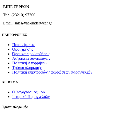
στη
ΒΙΠΕ ΣΕΡΡΩΝ
σελίδα
του
Τηλ: (23210) 97300
προϊόντος
Email: sales@aa-underwear.gr
ΠΛΗΡΟΦΟΡΙΕΣ
Ποιοι είμαστε
Όροι χρήσης
Όροι και προϋποθέσεις
Ασφάλεια συναλλαγών
Πολιτική Απορρήτου
Τρόποι πληρωμής
Πολιτική επιστροφών / ακυρώσεων παραγγελιών
ΧΡΗΣΙΜΑ
Ο λογαριασμός μου
Ιστορικό Παραγγελιών
Τρόποι πληρωμής