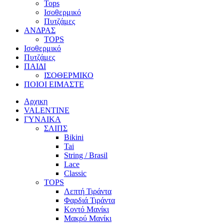
Tops
Ισοθερμικό
Πυτζάμες
ΑΝΔΡΑΣ
TOPS
Ισοθερμικό
Πυτζάμες
ΠΑΙΔΙ
ΙΣΟΘΕΡΜΙΚΟ
ΠΟΙΟΙ ΕΙΜΑΣΤΕ
Αρχικη
VALENTINE
ΓΥΝΑΙΚΑ
ΣΛΙΠΣ
Bikini
Tai
String / Brasil
Lace
Classic
TOPS
Λεπτή Τιράντα
Φαρδιά Τιράντα
Κοντό Μανίκι
Μακρύ Μανίκι