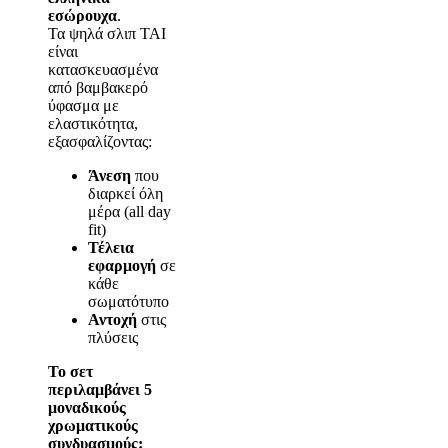
εσώρουχα
.
Τα ψηλά σλιπ TAI
είναι
κατασκευασμένα
από βαμβακερό
ύφασμα με
ελαστικότητα,
εξασφαλίζοντας:
Άνεση
που
διαρκεί όλη
μέρα (all day
fit)
Τέλεια
εφαρμογή
σε
κάθε
σωματότυπο
Αντοχή
στις
πλύσεις
Το σετ
περιλαμβάνει 5
μοναδικούς
χρωματικούς
συνδυασμούς: