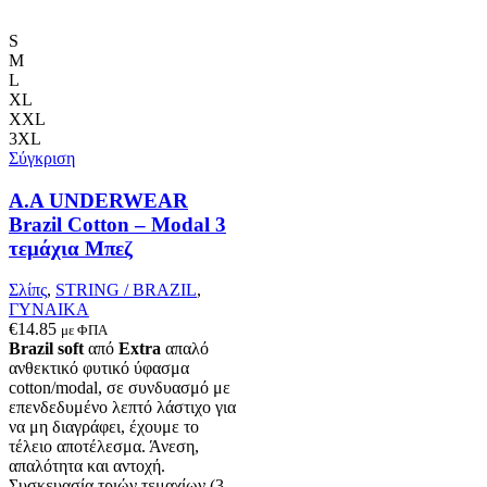
προϊόν
έχει
πολλαπλές
S
παραλλαγές.
M
Οι
L
επιλογές
XL
μπορούν
XXL
να
3XL
επιλεγούν
Σύγκριση
στη
σελίδα
A.A UNDERWEAR
του
Brazil Cotton – Modal 3
προϊόντος
τεμάχια Μπεζ
Σλίπς
,
STRING / BRAZIL
,
ΓΥΝΑΙΚΑ
€
14.85
με ΦΠΑ
Brazil soft
από
Extra
απαλό
ανθεκτικό φυτικό ύφασμα
cotton/modal, σε συνδυασμό με
επενδεδυμένο λεπτό λάστιχο για
να μη διαγράφει, έχουμε το
τέλειο αποτέλεσμα. Άνεση,
απαλότητα και αντοχή.
Συσκευασία τριών τεμαχίων (3