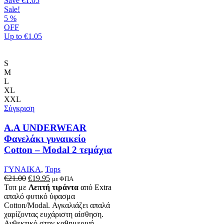
Save
€1.05
Sale!
5
%
OFF
Up to
€1.05
S
M
L
XL
XXL
Σύγκριση
Α.A UNDERWEAR
Φανελάκι γυναικείο
Cotton – Modal 2 τεμάχια
ΓΥΝΑΙΚΑ
,
Tops
Original
Η
€
21.00
€
19.95
με ΦΠΑ
price
τρέχουσα
Τοπ με
Λεπτή τιράντα
από Extra
was:
τιμή
απαλό φυτικό ύφασμα
€21.00.
είναι:
Cotton/Modal. Αγκαλιάζει απαλά
€19.95.
χαρίζοντας ευχάριστη αίσθηση.
Ανθεκτικό στην καθημερινή