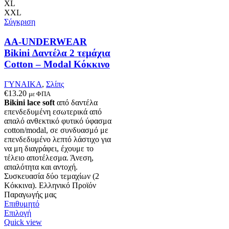
επιλογές
XL
μπορούν
XXL
να
Σύγκριση
επιλεγούν
στη
AA-UNDERWEAR
σελίδα
Bikini Δαντέλα 2 τεμάχια
του
Cotton – Modal Κόκκινο
προϊόντος
ΓΥΝΑΙΚΑ
,
Σλίπς
€
13.20
με ΦΠΑ
Bikini lace soft
από δαντέλα
επενδεδυμένη εσωτερικά από
απαλό ανθεκτικό φυτικό ύφασμα
cotton/modal, σε συνδυασμό με
επενδεδυμένο λεπτό λάστιχο για
να μη διαγράφει, έχουμε το
τέλειο αποτέλεσμα. Άνεση,
απαλότητα και αντοχή.
Συσκευασία δύο τεμαχίων (2
Κόκκινα). Ελληνικό Προϊόν
Παραγωγής μας
Επιθυμητό
Αυτό
Επιλογή
το
Quick view