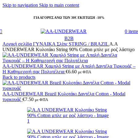
Skip to navigation
Skip to main content
ΓΙΑ ΑΓΟΡΕΣ ΑΝΩ ΤΩΝ 30€ ΕΚΠΤΩΣΗ -10%
0
item
B2B
Αρχική σελίδα
ΓΥΝΑΙΚΑ
Σλίπς
STRING / BRAZIL
A.A
UNDERWEAR Κυλοτάκι String 90% Cotton μπλε με ροζ λάστιχο
AA-UNDERWEAR Χαμηλό String με Απαλή Δαντέλα Τιρκουάζ –
Η Καθημερινή σας Πολυτέλεια
€
6.60
με ΦΠΑ
Back to products
AA-UNDERWEAR Brazil Κυλοτάκι Δαντέλα Cotton - Modal
τυρκουάζ
€
7.50
με ΦΠΑ