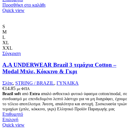
Προσθήκη στο καλάθι
Quick view
S
M
L
XL
XXL
Σύγκριση
A.A UNDERWEAR Brazil 3 τεμάχια Cotton –
Modal Μπλε, Κόκκινο & Γκρι
Σλίπς
,
STRING / BRAZIL
,
ΓΥΝΑΙΚΑ
€
14.85
με ΦΠΑ
Brazil soft
από
Extra
απαλό ανθεκτικό φυτικό ύφασμα cotton/modal, σε
συνδυασμό με επενδεδυμένο λεπτό λάστιχο για να μη διαγράφει, έχουμε
το τέλειο αποτέλεσμα. Άνεση, απαλότητα και αντοχή. Συσκευασία τριών
τεμαχίων (μπλε, κόκκινο, γκρι) Ελληνικό Προϊόν Παραγωγής μας
Επιθυμητό
Αυτό
Επιλογή
το
Quick view
προϊόν