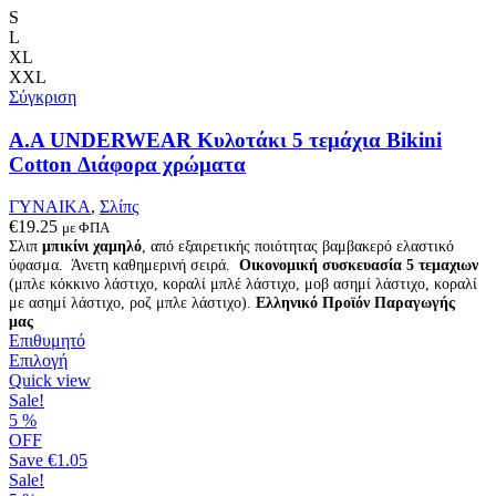
πολλαπλές
S
παραλλαγές.
L
Οι
XL
επιλογές
XXL
μπορούν
Σύγκριση
να
επιλεγούν
A.A UNDERWEAR Κυλοτάκι 5 τεμάχια Bikini
στη
Cotton Διάφορα χρώματα
σελίδα
του
ΓΥΝΑΙΚΑ
,
Σλίπς
προϊόντος
€
19.25
με ΦΠΑ
Σλιπ
μπικίνι χαμηλό
, από εξαιρετικής ποιότητας βαμβακερό ελαστικό
ύφασμα. Άνετη καθημερινή σειρά.
Οικονομική συσκευασία 5 τεμαχιων
(μπλε κόκκινο λάστιχο, κοραλί μπλέ λάστιχο, μοβ ασημί λάστιχο, κοραλί
με ασημί λάστιχο, ροζ μπλε λάστιχο).
Ελληνικό Προϊόν Παραγωγής
μας
Επιθυμητό
Αυτό
Επιλογή
το
Quick view
προϊόν
Sale!
έχει
5
%
πολλαπλές
OFF
παραλλαγές.
Save
€1.05
Οι
Sale!