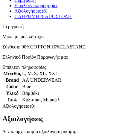
Περιγραφή
Επιπλέον πληροφορίες
Αξιολογήσεις (0)
ΠΛΗΡΩΜΗ & ΑΠΟΣΤΟΛΗ
Περιγραφή
Μπλε με ροζ λάστιχο
Σύνθεση: 90%COTTON 10%ELASTANE.
Ελληνικό Προϊόν Παραγωγής μας
Επιπλέον πληροφορίες
Μέγεθος
L
,
M
,
S
,
XL
,
XXL
Brand
AA UNDERWEAR
Color
Blue
Υλικό
Βαμβάκι
Στυλ
Κυλοτάκι
,
Μπραζιλ
Αξιολογήσεις (0)
Αξιολογήσεις
Δεν υπάρχει καμία αξιολόγηση ακόμη.