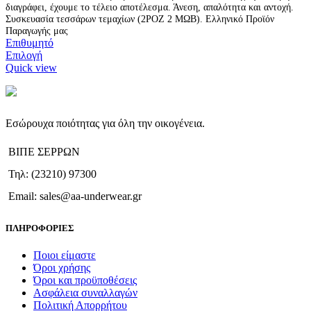
διαγράφει, έχουμε το τέλειο αποτέλεσμα. Άνεση, απαλότητα και αντοχή.
Συσκευασία τεσσάρων τεμαχίων (2ΡΟΖ 2 ΜΩΒ). Ελληνικό Προϊόν
Παραγωγής μας
Επιθυμητό
Αυτό
Επιλογή
το
Quick view
προϊόν
έχει
πολλαπλές
παραλλαγές.
Εσώρουχα ποιότητας για όλη την οικογένεια.
Οι
επιλογές
ΒΙΠΕ ΣΕΡΡΩΝ
μπορούν
να
Τηλ: (23210) 97300
επιλεγούν
στη
Email: sales@aa-underwear.gr
σελίδα
του
ΠΛΗΡΟΦΟΡΙΕΣ
προϊόντος
Ποιοι είμαστε
Όροι χρήσης
Όροι και προϋποθέσεις
Ασφάλεια συναλλαγών
Πολιτική Απορρήτου