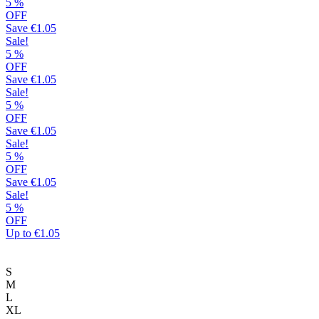
επιλογές
5
%
μπορούν
OFF
να
Save
€1.05
επιλεγούν
Sale!
στη
5
%
σελίδα
OFF
του
Save
€1.05
προϊόντος
Sale!
5
%
OFF
Save
€1.05
Sale!
5
%
OFF
Save
€1.05
Sale!
5
%
OFF
Up to
€1.05
S
M
L
XL