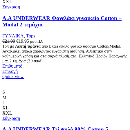
XXL
Σύγκριση
Α.A UNDERWEAR Φανελάκι γυναικείο Cotton –
Modal 2 τεμάχια
ΓΥΝΑΙΚΑ
,
Tops
Original
Η
€
21.00
€
19.95
με ΦΠΑ
price
τρέχουσα
Τοπ με
Λεπτή τιράντα
από Extra απαλό φυτικό ύφασμα Cotton/Modal.
Αγκαλιάζει απαλά χαρίζοντας ευχάριστη αίσθηση. Ανθεκτικό στην
was:
τιμή
καθημερινή χρήση και στα συχνά πλυσίματα. Ελληνικό Προϊόν Παραγωγής
€21.00.
είναι:
μας 2 τεμάχια (2 λευκά)
€19.95.
Επιθυμητό
Αυτό
Επιλογή
το
Quick view
προϊόν
έχει
πολλαπλές
S
παραλλαγές.
M
Οι
L
επιλογές
XL
μπορούν
XXL
να
Σύγκριση
επιλεγούν
στη
A.A UNDERWEAR Tai ψηλό 90% Cotton 5