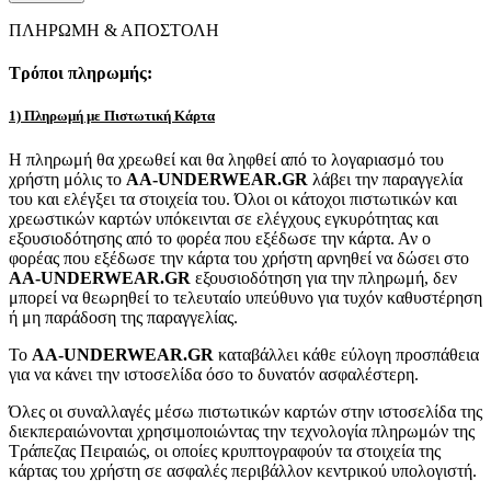
ΠΛΗΡΩΜΗ & ΑΠΟΣΤΟΛΗ
Τρόποι πληρωμής:
1) Πληρωμή με Πιστωτική Κάρτα
Η πληρωμή θα χρεωθεί και θα ληφθεί από το λογαριασμό του
χρήστη μόλις το
AA-UNDERWEAR.GR
λάβει την παραγγελία
του και ελέγξει τα στοιχεία του. Όλοι οι κάτοχοι πιστωτικών και
χρεωστικών καρτών υπόκεινται σε ελέγχους εγκυρότητας και
εξουσιοδότησης από το φορέα που εξέδωσε την κάρτα. Αν ο
φορέας που εξέδωσε την κάρτα του χρήστη αρνηθεί να δώσει στο
AA-UNDERWEAR.GR
εξουσιοδότηση για την πληρωμή, δεν
μπορεί να θεωρηθεί το τελευταίο υπεύθυνο για τυχόν καθυστέρηση
ή μη παράδοση της παραγγελίας.
Το
AA-UNDERWEAR.GR
καταβάλλει κάθε εύλογη προσπάθεια
για να κάνει την ιστοσελίδα όσο το δυνατόν ασφαλέστερη.
Όλες οι συναλλαγές μέσω πιστωτικών καρτών στην ιστοσελίδα της
διεκπεραιώνονται χρησιμοποιώντας την τεχνολογία πληρωμών της
Τράπεζας Πειραιώς, οι οποίες κρυπτογραφούν τα στοιχεία της
κάρτας του χρήστη σε ασφαλές περιβάλλον κεντρικού υπολογιστή.