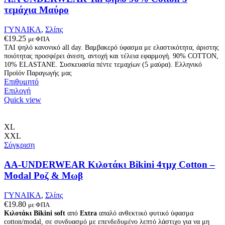
σελίδα
τεμάχια Μαύρο
του
προϊόντος
ΓΥΝΑΙΚΑ
,
Σλίπς
€
19.25
με ΦΠΑ
ΤΑΙ ψηλό κανονικό all day. Βαμβακερό ύφασμα με ελαστικότητα, άριστης
ποιότητας προσφέρει άνεση, αντοχή και τέλεια εφαρμογή. 90% COTTON,
10% ELASTANE. Συσκευασία πέντε τεμαχίων (5 μαύρα). Ελληνικό
Προϊόν Παραγωγής μας
Επιθυμητό
Αυτό
Επιλογή
το
Quick view
προϊόν
έχει
πολλαπλές
XL
παραλλαγές.
XXL
Οι
Σύγκριση
επιλογές
μπορούν
AA-UNDERWEAR Κιλοτάκι Bikini 4τμχ Cotton –
να
Modal Ροζ & Μωβ
επιλεγούν
στη
ΓΥΝΑΙΚΑ
,
Σλίπς
σελίδα
€
19.80
με ΦΠΑ
του
Κιλοτάκι Bikini soft
από
Extra
απαλό ανθεκτικό φυτικό ύφασμα
προϊόντος
cotton/modal, σε συνδυασμό με επενδεδυμένο λεπτό λάστιχο για να μη