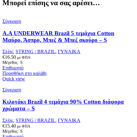
Μπορεί επίσης να σας αρέσει…
Σύγκριση
Α.A UNDERWEAR Brazil 5 τεμάχια Cotton
Μαύρο, Άσπρο, Μπεζ & Μπεζ σκούρο – S
Σλίπς
,
STRING / BRAZIL
,
ΓΥΝΑΙΚΑ
€
16.50
με ΦΠΑ
Μέγεθος: S
Επιθυμητό
Προσθήκη στο καλάθι
Quick view
Σύγκριση
Κιλοτάκι Brazil 4 τεμάχια 90% Cotton διάφορα
χρώματα – S
Σλίπς
,
STRING / BRAZIL
,
ΓΥΝΑΙΚΑ
€
15.40
με ΦΠΑ
Μέγεθος: S
Επιθυμητό