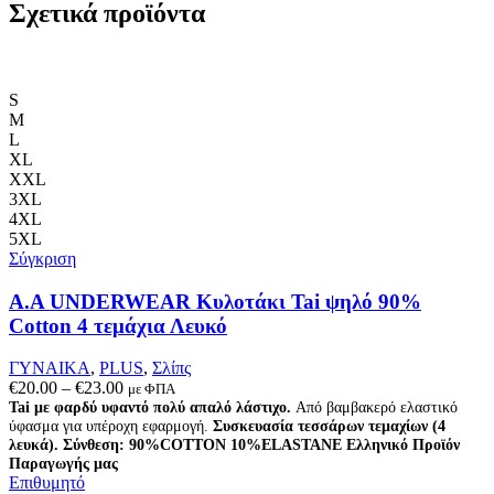
έχει
Σχετικά προϊόντα
πολλαπλές
παραλλαγές.
Οι
επιλογές
S
μπορούν
M
να
L
επιλεγούν
XL
στη
XXL
σελίδα
3XL
του
4XL
προϊόντος
5XL
Σύγκριση
A.A UNDERWEAR Κυλοτάκι Tai ψηλό 90%
Cotton 4 τεμάχια Λευκό
ΓΥΝΑΙΚΑ
,
PLUS
,
Σλίπς
Price
€
20.00
–
€
23.00
με ΦΠΑ
range:
Tai με φαρδύ υφαντό πολύ απαλό λάστιχο.
Από βαμβακερό ελαστικό
ύφασμα για υπέροχη εφαρμογή.
€20.00
Συσκευασία τεσσάρων τεμαχίων (4
λευκά).
Σύνθεση: 90%COTTON 10%ELASTANE
Ελληνικό Προϊόν
through
Παραγωγής μας
€23.00
Επιθυμητό