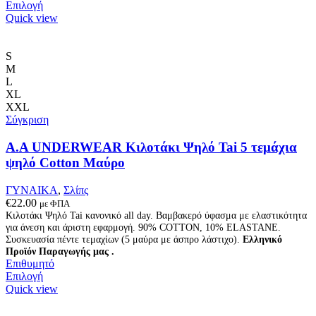
Αυτό
Επιλογή
το
Quick view
προϊόν
έχει
πολλαπλές
S
παραλλαγές.
M
Οι
L
επιλογές
XL
μπορούν
XXL
να
Σύγκριση
επιλεγούν
στη
A.A UNDERWEAR Κιλοτάκι Ψηλό Tai 5 τεμάχια
σελίδα
ψηλό Cotton Μαύρο
του
προϊόντος
ΓΥΝΑΙΚΑ
,
Σλίπς
€
22.00
με ΦΠΑ
Κιλοτάκι Ψηλό Tai κανονικό all day. Βαμβακερό ύφασμα με ελαστικότητα
για άνεση και άριστη εφαρμογή. 90% COTTON, 10% ELASTANE.
Συσκευασία πέντε τεμαχίων (5 μαύρα με άσπρο λάστιχο).
Ελληνικό
Προϊόν Παραγωγής μας .
Επιθυμητό
Αυτό
Επιλογή
το
Quick view
προϊόν
έχει