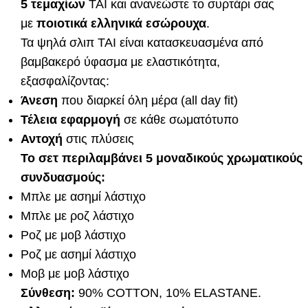
5 τεμαχίων
TAI και ανανεώστε το συρτάρι σας
με
ποιοτικά ελληνικά εσώρουχα
.
Τα ψηλά σλιπ TAI είναι κατασκευασμένα από
βαμβακερό ύφασμα με ελαστικότητα,
εξασφαλίζοντας:
Άνεση
που διαρκεί όλη μέρα (all day fit)
Τέλεια εφαρμογή
σε κάθε σωματότυπο
Αντοχή
στις πλύσεις
Το σετ περιλαμβάνει 5 μοναδικούς χρωματικούς
συνδυασμούς:
Μπλε με ασημί λάστιχο
Μπλε με ροζ λάστιχο
Ροζ με μοβ λάστιχο
Ροζ με ασημί λάστιχο
Μοβ με μοβ λάστιχο
Σύνθεση:
90% COTTON, 10% ELASTANE.