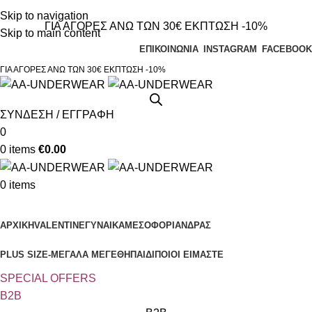
Τηλεφωνικές παραγγελίες 23210 97300
Skip to navigation
ΓΙΑ ΑΓΟΡΕΣ ΑΝΩ ΤΩΝ 30€ ΕΚΠΤΩΣΗ -10%
Skip to main content
ΕΠΙΚΟΙΝΩΝΙΑ
INSTAGRAM
FACEBOOK
ΓΙΑ ΑΓΟΡΕΣ ΑΝΩ ΤΩΝ 30€ ΕΚΠΤΩΣΗ -10%
ΣΥΝΔΕΣΗ / ΕΓΓΡΑΦΗ
0
0
items
€
0.00
0
items
Κατηγορίες
ΑΡΧΙΚΗ
VALENTINE
ΓΥΝΑΙΚΑ
ΜΕΣΟΦΟΡΙ
ΑΝΔΡΑΣ
PLUS SIZE
-ΜΕΓΑΛΑ ΜΕΓΕΘΗ
ΠΑΙΔΙ
ΠΟΙΟΙ ΕΙΜΑΣΤΕ
SPECIAL OFFER
S
B2B