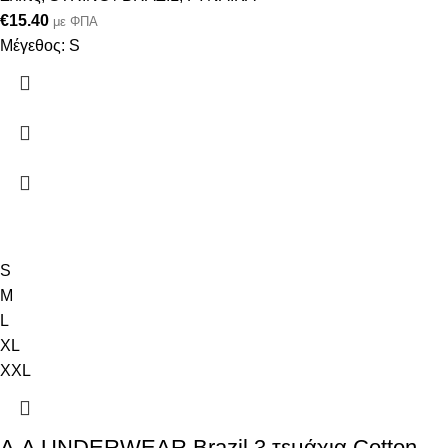
€
15.40
με ΦΠΑ
Μέγεθος: S
S
M
L
XL
XXL
A.A UNDERWEAR Brazil 3 τεμάχια Cotton –