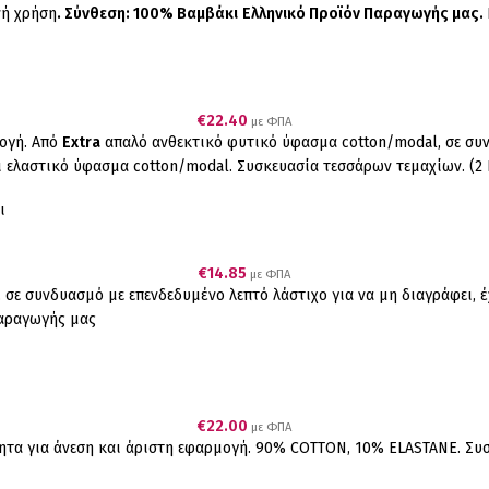
νή χρήση
.
Σύνθεση: 100% Βαμβάκι
Ελληνικό Προϊόν Παραγωγής μας.
€
22.40
με ΦΠΑ
ογή. Από
Extra
απαλό ανθεκτικό φυτικό ύφασμα cotton/modal, σε συν
αι ελαστικό ύφασμα cotton/modal. Συσκευασία τεσσάρων τεμαχίων. (
ι
€
14.85
με ΦΠΑ
ε συνδυασμό με επενδεδυμένο λεπτό λάστιχο για να μη διαγράφει, έχ
ν Παραγωγής μας
€
22.00
με ΦΠΑ
τητα για άνεση και άριστη εφαρμογή. 90% COTTON, 10% ELASTANE. Συσ