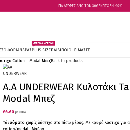
ΓΙΑ ΑΓΟΡΕΣ ΑΝΩ ΤΩΝ 30€ ΕΚΠΤΩΣΗ -10%
-ΜΕΓΑΛΑ ΜΕΓΕΘΗ
ΕΣΟΦΟΡΙ
ΑΝΔΡΑΣ
PLUS SIZE
ΠΑΙΔΙ
ΠΟΙΟΙ ΕΙΜΑΣΤΕ
στιχο Cotton – Modal Μπεζ
Back to products
A.A UNDERWEAR Κυλοτάκι Tai
Modal Μπεζ
€
6.60
με ΦΠΑ
Τάι
αόρατο
χωρίς λάστιχο στο πίσω μέρος. Με κρυφό λάστιχο για 
cotton/modal. Μαύρο