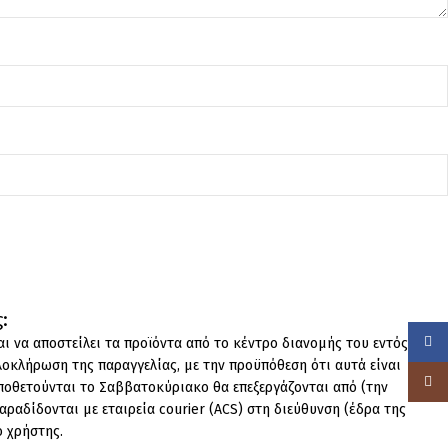
:
Face
ι να αποστείλει τα προϊόντα από το κέντρο διανομής του εντός μίας
λοκλήρωση της παραγγελίας, με την προϋπόθεση ότι αυτά είναι
Insta
ποθετούνται το Σαββατοκύριακο θα επεξεργάζονται από (την
αραδίδονται με εταιρεία courier (ACS) στη διεύθυνση (έδρα της
ο χρήστης.