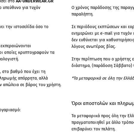
ώσει στο
AA-UNDERWEAR.GR
ο υπεύθυνο για τυχόν
Ο χρόνος παράδοσης της παραγγε
παραλήπτη.
ει την ιστοσελίδα όσο το
Σε περιόδους εκπτώσεων και εο
ενημερώνει με e-mail για τυχόν
δεν ευθύνεται για καθυστερήσει
ιεκπεραιώνονται
λόγους ανωτέρας βίας.
οι οποίες κρυπτογραφούν τα
πολογιστή.
Στην περίπτωση που ο χρήστης 
διάστημα, (παράδοση Σάββατο) θ
 στο βαθμό που έχει τη
 πληρωμής απόρρητα, αλλά
*Τα μεταφορικά σε όλη την Ελλά
όν απώλεια σε βάρος του χρήστη.
Όροι αποστολών και πληρω
ογαριασμό:
Τα μεταφορικά προς όλη την Ελλ
πραγματοποιηθεί με άλλο τρόπος
επιβαρύνει τον πελάτη.