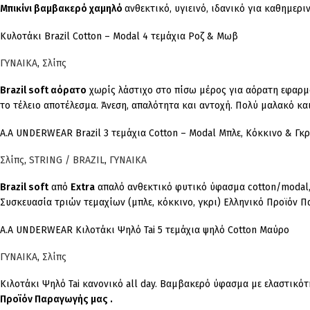
Μπικίνι βαμβακερό χαμηλό
ανθεκτικό, υγιεινό, ιδανικό για καθημερι
Κυλοτάκι Brazil Cotton – Modal 4 τεμάχια Ροζ & Μωβ
ΓΥΝΑΙΚΑ
,
Σλίπς
Brazil soft αόρατο
χωρίς λάστιχο στο πίσω μέρος για αόρατη εφαρμ
το τέλειο αποτέλεσμα. Άνεση, απαλότητα και αντοχή. Πολύ μαλακό κ
A.A UNDERWEAR Brazil 3 τεμάχια Cotton – Modal Μπλε, Κόκκινο & Γκρ
Σλίπς
,
STRING / BRAZIL
,
ΓΥΝΑΙΚΑ
Brazil soft
από
Extra
απαλό ανθεκτικό φυτικό ύφασμα cotton/modal, σ
Συσκευασία τριών τεμαχίων (μπλε, κόκκινο, γκρι) Ελληνικό Προϊό
A.A UNDERWEAR Κιλοτάκι Ψηλό Tai 5 τεμάχια ψηλό Cotton Μαύρο
ΓΥΝΑΙΚΑ
,
Σλίπς
Κιλοτάκι Ψηλό Tai κανονικό all day. Βαμβακερό ύφασμα με ελαστικό
Προϊόν Παραγωγής μας .