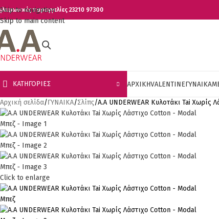
Skip to navigation
ηλεφωνικές παραγγελίες 23210 97300
Skip to main content
ΚΑΤΗΓΟΡΊΕΣ
ΑΡΧΙΚΗ
VALENTINE
ΓΥΝΑΙΚΑ
Μ
Αρχική σελίδα
ΓΥΝΑΙΚΑ
Σλίπς
A.A UNDERWEAR Κυλοτάκι Tai Χωρίς Λά
Click to enlarge