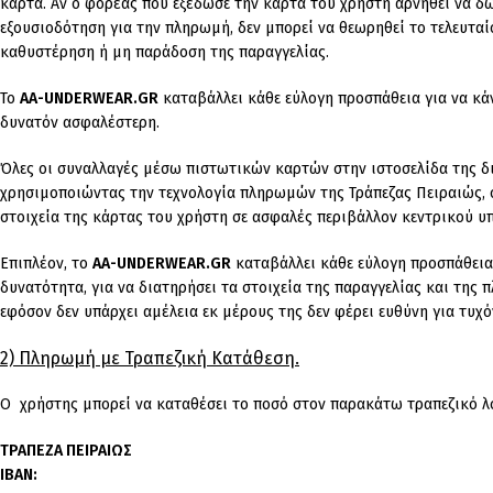
κάρτα. Αν ο φορέας που εξέδωσε την κάρτα του χρήστη αρνηθεί να δ
εξουσιοδότηση για την πληρωμή, δεν μπορεί να θεωρηθεί το τελευταί
καθυστέρηση ή μη παράδοση της παραγγελίας.
Το
AA-UNDERWEAR.GR
καταβάλλει κάθε εύλογη προσπάθεια για να κάν
δυνατόν ασφαλέστερη.
Όλες οι συναλλαγές μέσω πιστωτικών καρτών στην ιστοσελίδα της δ
χρησιμοποιώντας την τεχνολογία πληρωμών της Τράπεζας Πειραιώς, 
στοιχεία της κάρτας του χρήστη σε ασφαλές περιβάλλον κεντρικού υ
Επιπλέον, το
AA-UNDERWEAR.GR
καταβάλλει κάθε εύλογη προσπάθεια,
δυνατότητα, για να διατηρήσει τα στοιχεία της παραγγελίας και της
εφόσον δεν υπάρχει αμέλεια εκ μέρους της δεν φέρει ευθύνη για τυχ
2) Πληρωμή με Τραπεζική Κατάθεση.
Ο χρήστης μπορεί να καταθέσει το ποσό στον παρακάτω τραπεζικό λ
ΤΡΑΠΕΖΑ ΠΕΙΡΑΙΩΣ
IBAN: