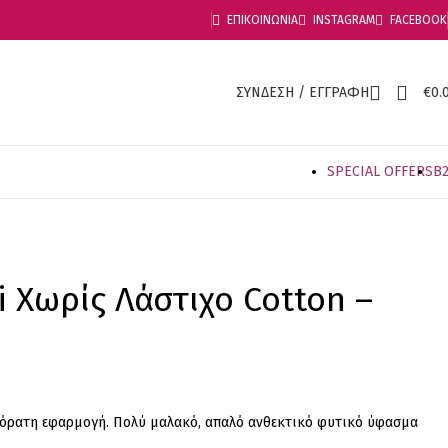
ΕΠΙΚΟΙΝΩΝΙΑ
INSTAGRAM
FACEBOOK
ΣΥΝΔΕΣΗ / ΕΓΓΡΑΦΗ
€
0.
SPECIAL OFFER
S
B
 Χωρίς Λάστιχο Cotton –
αόρατη εφαρμογή. Πολύ μαλακό, απαλό ανθεκτικό φυτικό ύφασμα