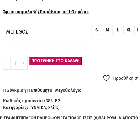
Άμεση παραλαβή/Παράδοση σε 1-3 ημέρες
S
M
L
XL
ΜΈΓΕΘΟΣ
ΠΡΟΣΘΉΚΗ ΣΤΟ ΚΑΛΆΘΙ
Προσθήκη στ
Σύγκριση
Επιθυμητό
Μεγεθολόγιο
Κωδικός προϊόντος:
384-BG
Κατηγορίες:
ΓΥΝΑΙΚΑ
,
Σλίπς
ΡΙΓΡΑΦΉ
ΕΠΙΠΛΈΟΝ ΠΛΗΡΟΦΟΡΊΕΣ
ΑΞΙΟΛΟΓΉΣΕΙΣ (0)
ΠΛΗΡΩΜΗ & ΑΠΟΣΤ