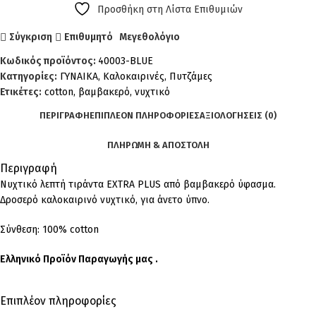
Προσθήκη στη Λίστα Επιθυμιών
Σύγκριση
Επιθυμητό
Μεγεθολόγιο
Κωδικός προϊόντος:
40003-BLUE
Κατηγορίες:
ΓΥΝΑΙΚΑ
,
Καλοκαιρινές
,
Πυτζάμες
Ετικέτες:
cotton
,
βαμβακερό
,
νυχτικό
ΠΕΡΙΓΡΑΦΉ
ΕΠΙΠΛΈΟΝ ΠΛΗΡΟΦΟΡΊΕΣ
ΑΞΙΟΛΟΓΉΣΕΙΣ (0)
ΠΛΗΡΩΜΗ & ΑΠΟΣΤΟΛΗ
Περιγραφή
Νυχτικό λεπτή τιράντα EXTRA PLUS από βαμβακερό ύφασμα.
Δροσερό καλοκαιρινό νυχτικό, για άνετο ύπνο.
Σύνθεση: 100% cotton
Ελληνικό Προϊόν Παραγωγής μας .
Επιπλέον πληροφορίες