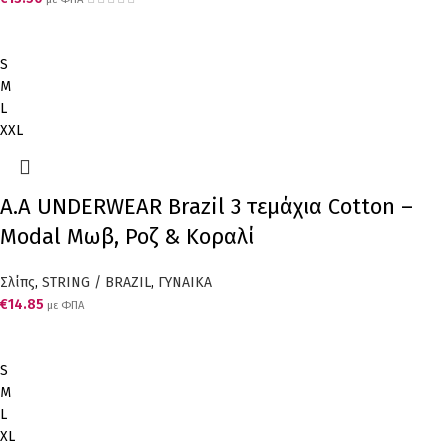
S
M
L
XXL
A.A UNDERWEAR Brazil 3 τεμάχια Cotton –
Modal Μωβ, Ροζ & Κοραλί
Σλίπς
,
STRING / BRAZIL
,
ΓΥΝΑΙΚΑ
€
14.85
με ΦΠΑ
S
M
L
XL