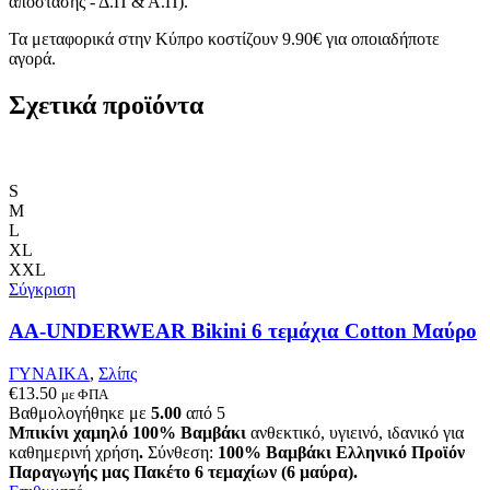
απόστασης - Δ.Π & Α.Π).
Τα μεταφορικά στην Κύπρο κοστίζουν 9.90€ για οποιαδήποτε
αγορά.
Σχετικά προϊόντα
S
M
L
XL
XXL
Σύγκριση
AA-UNDERWEAR Bikini 6 τεμάχια Cotton Μαύρο
ΓΥΝΑΙΚΑ
,
Σλίπς
€
13.50
με ΦΠΑ
Βαθμολογήθηκε με
5.00
από 5
Μπικίνι χαμηλό 100% Βαμβάκι
ανθεκτικό, υγιεινό, ιδανικό για
καθημερινή χρήση
.
Σύνθεση:
100% Βαμβάκι
Ελληνικό Προϊόν
Παραγωγής μας
Πακέτο 6 τεμαχίων (6 μαύρα).