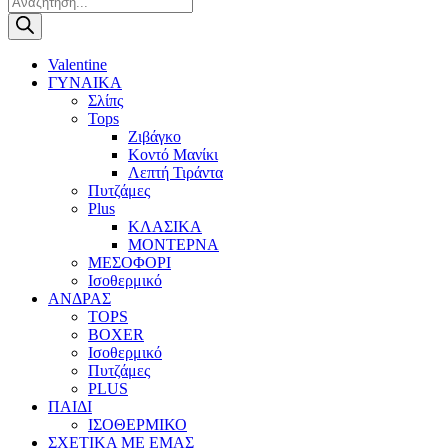
search
Valentine
ΓΥΝΑΙΚΑ
Σλίπς
Tops
Ζιβάγκο
Κοντό Μανίκι
Λεπτή Τιράντα
Πυτζάμες
Plus
ΚΛΑΣΙΚΑ
ΜΟΝΤΕΡΝΑ
ΜΕΣΟΦΟΡΙ
Ισοθερμικό
ΑΝΔΡΑΣ
TOPS
BOXER
Ισοθερμικό
Πυτζάμες
PLUS
ΠΑΙΔΙ
ΙΣΟΘΕΡΜΙΚΟ
ΣΧΕΤΙΚΑ ΜΕ ΕΜΑΣ