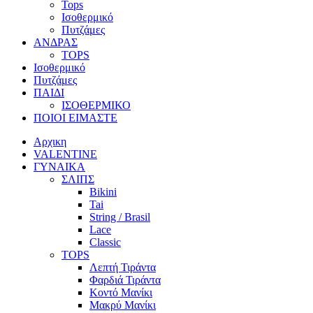
Tops
Ισοθερμικό
Πυτζάμες
ΑΝΔΡΑΣ
TOPS
Ισοθερμικό
Πυτζάμες
ΠΑΙΔΙ
ΙΣΟΘΕΡΜΙΚΟ
ΠΟΙΟΙ ΕΙΜΑΣΤΕ
Αρχικη
VALENTINE
ΓΥΝΑΙΚΑ
ΣΛΙΠΣ
Bikini
Tai
String / Brasil
Lace
Classic
TOPS
Λεπτή Τιράντα
Φαρδιά Τιράντα
Κοντό Μανίκι
Μακρύ Μανίκι