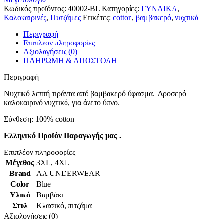
Κωδικός προϊόντος:
40002-BL
Κατηγορίες:
ΓΥΝΑΙΚΑ
,
Καλοκαιρινές
,
Πυτζάμες
Ετικέτες:
cotton
,
βαμβακερό
,
νυχτικό
Περιγραφή
Επιπλέον πληροφορίες
Αξιολογήσεις (0)
ΠΛΗΡΩΜΗ & ΑΠΟΣΤΟΛΗ
Περιγραφή
Νυχτικό λεπτή τιράντα από βαμβακερό ύφασμα. Δροσερό
καλοκαιρινό νυχτικό, για άνετο ύπνο.
Σύνθεση: 100% cotton
Ελληνικό Προϊόν Παραγωγής μας .
Επιπλέον πληροφορίες
Μέγεθος
3XL
,
4XL
Brand
AA UNDERWEAR
Color
Blue
Υλικό
Βαμβάκι
Στυλ
Κλασικό
,
πιτζάμα
Αξιολογήσεις (0)