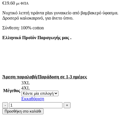
€
19.60
με ΦΠΑ
Νυχτικό λεπτή τιράντα plus γυναικείo από βαμβακερό ύφασμα.
Δροσερό καλοκαιρινό, για άνετο ύπνο.
Σύνθεση: 100% cotton
Ελληνικό Προϊόν Παραγωγής μας .
Άμεση παραλαβή/Παράδοση σε 1-3 ημέρες
3XL
4XL
Μέγεθος
Εκκαθάριση
A.A
UNDERWEAR
Προσθήκη στο καλάθι
Νυχτικό
Λεπτή
Τιράντα