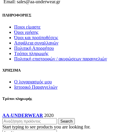
Email: sales@aa-underwear.gr
σελίδα
του
ΠΛΗΡΟΦΟΡΙΕΣ
προϊόντος
Ποιοι είμαστε
Όροι χρήσης
Όροι και προϋποθέσεις
Ασφάλεια συναλλαγών
Πολιτική Απορρήτου
Τρόποι πληρωμής
Πολιτική επιστροφών / ακυρώσεων παραγγελιών
ΧΡΗΣΙΜΑ
Ο λογαριασμός μου
Ιστορικό Παραγγελιών
Τρόποι πληρωμής
AA-UNDERWEAR
2020
Search
Start typing to see products you are looking for.
Products