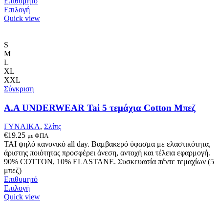
Επιθυμητό
Αυτό
Επιλογή
το
Quick view
προϊόν
έχει
πολλαπλές
S
παραλλαγές.
M
Οι
L
επιλογές
XL
μπορούν
XXL
να
Σύγκριση
επιλεγούν
στη
A.A UNDERWEAR Tai 5 τεμάχια Cotton Μπεζ
σελίδα
του
ΓΥΝΑΙΚΑ
,
Σλίπς
προϊόντος
€
19.25
με ΦΠΑ
ΤΑΙ ψηλό κανονικό all day. Βαμβακερό ύφασμα με ελαστικότητα,
άριστης ποιότητας προσφέρει άνεση, αντοχή και τέλεια εφαρμογή.
90% COTTON, 10% ELASTANE. Συσκευασία πέντε τεμαχίων (5
μπεζ)
Επιθυμητό
Αυτό
Επιλογή
το
Quick view
προϊόν
έχει