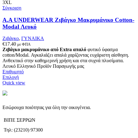
να
3XL
επιλεγούν
Σύγκριση
στη
σελίδα
Α.A UNDERWEAR Ζιβάγκο Μακρυμάνικο Cotton-
του
Modal Λευκό
προϊόντος
Ζιβάγκο
,
ΓΥΝΑΙΚΑ
€
17.40
με ΦΠΑ
Ζιβάγκο μακρυμάνικο από Extra απαλό
φυτικό ύφασμα
cotton/Modal. Αγκαλιάζει απαλά χαρίζοντας ευχάριστη αίσθηση.
Ανθεκτικό στην καθημερινή χρήση και στα συχνά πλυσίματα.
Λευκό Ελληνικό Προϊόν Παραγωγής μας
Επιθυμητό
Αυτό
Επιλογή
το
Quick view
προϊόν
έχει
πολλαπλές
παραλλαγές.
Εσώρουχα ποιότητας για όλη την οικογένεια.
Οι
επιλογές
ΒΙΠΕ ΣΕΡΡΩΝ
μπορούν
να
Τηλ: (23210) 97300
επιλεγούν
στη