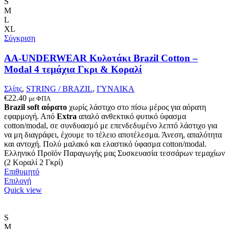
πολλαπλές
S
παραλλαγές.
M
Οι
L
επιλογές
XL
μπορούν
Σύγκριση
να
επιλεγούν
AA-UNDERWEAR Κυλοτάκι Brazil Cotton –
στη
Modal 4 τεμάχια Γκρι & Κοραλί
σελίδα
του
Σλίπς
,
STRING / BRAZIL
,
ΓΥΝΑΙΚΑ
προϊόντος
€
22.40
με ΦΠΑ
Brazil soft αόρατο
χωρίς λάστιχο στο πίσω μέρος για αόρατη
εφαρμογή. Από
Extra
απαλό ανθεκτικό φυτικό ύφασμα
cotton/modal, σε συνδυασμό με επενδεδυμένο λεπτό λάστιχο για
να μη διαγράφει, έχουμε το τέλειο αποτέλεσμα. Άνεση, απαλότητα
και αντοχή. Πολύ μαλακό και ελαστικό ύφασμα cotton/modal.
Ελληνικό Προϊόν Παραγωγής μας Συσκευασία τεσσάρων τεμαχίων
(2 Κοραλί 2 Γκρί)
Επιθυμητό
Αυτό
Επιλογή
το
Quick view
προϊόν
έχει
πολλαπλές
S
παραλλαγές.
M