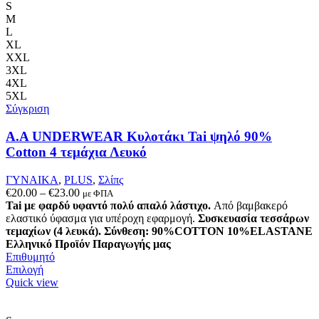
πολλαπλές
S
παραλλαγές.
M
Οι
L
επιλογές
XL
μπορούν
XXL
να
3XL
επιλεγούν
4XL
στη
5XL
σελίδα
Σύγκριση
του
προϊόντος
A.A UNDERWEAR Κυλοτάκι Tai ψηλό 90%
Cotton 4 τεμάχια Λευκό
ΓΥΝΑΙΚΑ
,
PLUS
,
Σλίπς
Price
€
20.00
–
€
23.00
με ΦΠΑ
range:
Tai με φαρδύ υφαντό πολύ απαλό λάστιχο.
Από βαμβακερό
€20.00
ελαστικό ύφασμα για υπέροχη εφαρμογή.
Συσκευασία τεσσάρων
through
τεμαχίων (4 λευκά).
Σύνθεση: 90%COTTON 10%ELASTANE
€23.00
Ελληνικό Προϊόν Παραγωγής μας
Επιθυμητό
Αυτό
Επιλογή
το
Quick view
προϊόν
έχει