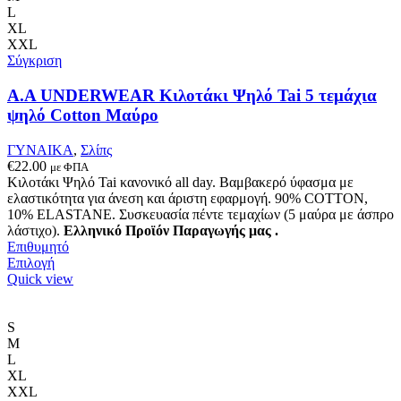
Οι
L
επιλογές
XL
μπορούν
XXL
να
Σύγκριση
επιλεγούν
στη
A.A UNDERWEAR Κιλοτάκι Ψηλό Tai 5 τεμάχια
σελίδα
ψηλό Cotton Μαύρο
του
προϊόντος
ΓΥΝΑΙΚΑ
,
Σλίπς
€
22.00
με ΦΠΑ
Κιλοτάκι Ψηλό Tai κανονικό all day. Βαμβακερό ύφασμα με
ελαστικότητα για άνεση και άριστη εφαρμογή. 90% COTTON,
10% ELASTANE. Συσκευασία πέντε τεμαχίων (5 μαύρα με άσπρο
λάστιχο).
Ελληνικό Προϊόν Παραγωγής μας .
Επιθυμητό
Αυτό
Επιλογή
το
Quick view
προϊόν
έχει
πολλαπλές
S
παραλλαγές.
M
Οι
L
επιλογές
XL
μπορούν
XXL