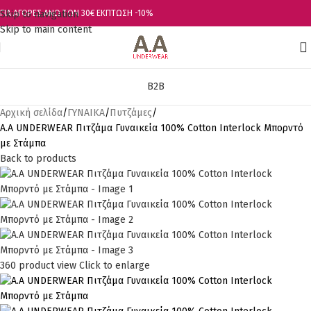
Skip to navigation
ΓΙΑ ΑΓΟΡΕΣ ΑΝΩ ΤΩΝ 30€ ΕΚΠΤΩΣΗ -10%
Skip to main content
B2B
Αρχική σελίδα
ΓΥΝΑΙΚΑ
Πυτζάμες
A.A UNDERWEAR Πιτζάμα Γυναικεία 100% Cotton Ιnterlock Μπορντό
με Στάμπα
Back to products
360 product view
Click to enlarge