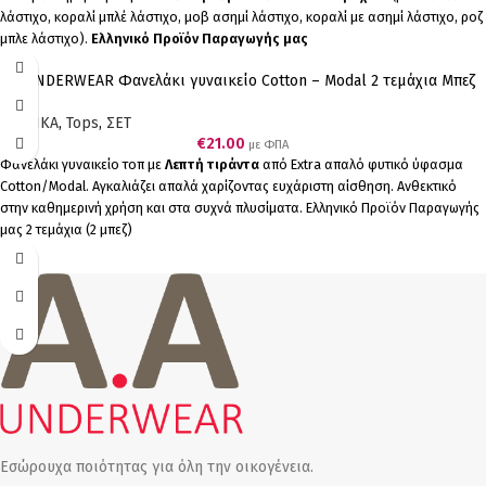
λάστιχο, κοραλί μπλέ λάστιχο, μοβ ασημί λάστιχο, κοραλί με ασημί λάστιχο, ροζ
μπλε λάστιχο).
Ελληνικό Προϊόν Παραγωγής μας
Α.A UNDERWEAR Φανελάκι γυναικείο Cotton – Modal 2 τεμάχια Μπεζ
ΓΥΝΑΙΚΑ
,
Tops
,
ΣΕΤ
€
21.00
με ΦΠΑ
Φανελάκι γυναικείο τοπ με
Λεπτή τιράντα
από Extra απαλό φυτικό ύφασμα
Cotton/Modal. Αγκαλιάζει απαλά χαρίζοντας ευχάριστη αίσθηση. Ανθεκτικό
στην καθημερινή χρήση και στα συχνά πλυσίματα. Ελληνικό Προϊόν Παραγωγής
μας 2 τεμάχια (2 μπεζ)
Εσώρουχα ποιότητας για όλη την οικογένεια.