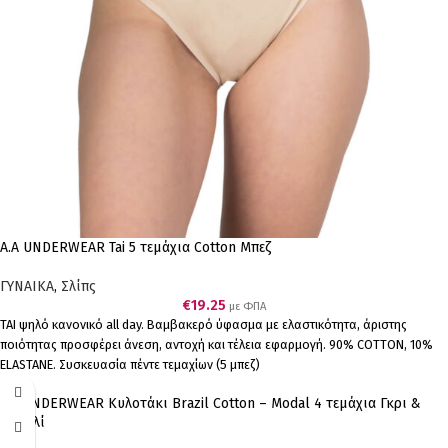
A.A UNDERWEAR Tai 5 τεμάχια Cotton Μπεζ
ΓΥΝΑΙΚΑ
,
Σλίπς
€
19.25
με ΦΠΑ
ΤΑΙ ψηλό κανονικό all day. Βαμβακερό ύφασμα με ελαστικότητα, άριστης
ποιότητας προσφέρει άνεση, αντοχή και τέλεια εφαρμογή. 90% COTTON, 10%
ELASTANE. Συσκευασία πέντε τεμαχίων (5 μπεζ)
AA-UNDERWEAR Κυλοτάκι Brazil Cotton – Modal 4 τεμάχια Γκρι &
Κοραλί