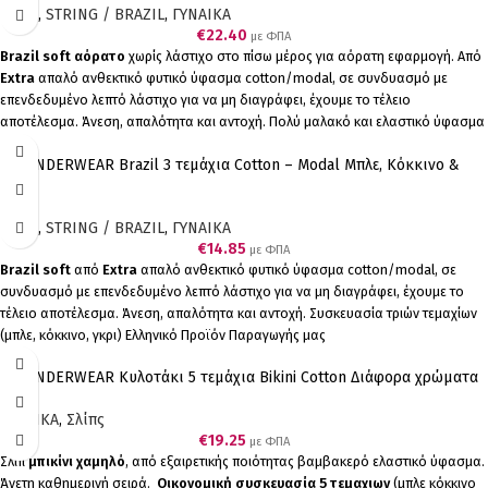
Σλίπς
,
STRING / BRAZIL
,
ΓΥΝΑΙΚΑ
€
22.40
με ΦΠΑ
Brazil soft αόρατο
χωρίς λάστιχο στο πίσω μέρος για αόρατη εφαρμογή. Από
Extra
απαλό ανθεκτικό φυτικό ύφασμα cotton/modal, σε συνδυασμό με
επενδεδυμένο λεπτό λάστιχο για να μη διαγράφει, έχουμε το τέλειο
αποτέλεσμα. Άνεση, απαλότητα και αντοχή. Πολύ μαλακό και ελαστικό ύφασμα
cotton/modal. Ελληνικό Προϊόν Παραγωγής μας Συσκευασία τεσσάρων
A.A UNDERWEAR Brazil 3 τεμάχια Cotton – Modal Μπλε, Κόκκινο &
τεμαχίων (2 Κοραλί 2 Γκρί)
Γκρι
Σλίπς
,
STRING / BRAZIL
,
ΓΥΝΑΙΚΑ
€
14.85
με ΦΠΑ
Brazil soft
από
Extra
απαλό ανθεκτικό φυτικό ύφασμα cotton/modal, σε
συνδυασμό με επενδεδυμένο λεπτό λάστιχο για να μη διαγράφει, έχουμε το
τέλειο αποτέλεσμα. Άνεση, απαλότητα και αντοχή. Συσκευασία τριών τεμαχίων
(μπλε, κόκκινο, γκρι) Ελληνικό Προϊόν Παραγωγής μας
A.A UNDERWEAR Κυλοτάκι 5 τεμάχια Bikini Cotton Διάφορα χρώματα
ΓΥΝΑΙΚΑ
,
Σλίπς
€
19.25
με ΦΠΑ
Σλιπ
μπικίνι χαμηλό
, από εξαιρετικής ποιότητας βαμβακερό ελαστικό ύφασμα.
Άνετη καθημερινή σειρά.
Οικονομική συσκευασία 5 τεμαχιων
(μπλε κόκκινο